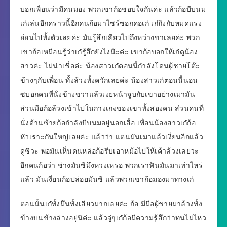
บอกเพื่อนว่ามีคนมอง พวกเขาก้อชอบใจกันค่ะ แล้วก้อบีบนม
เก๋เล่นอีกคราวนี้อีกคนก้อมาไซร์ซอกคอเก๋ เก๋ถึงกับหมดแรง
อ่อนไปทั้งตัวเลยค่ะ มันรู้สึกเสียวไปถึงหว่างขาเลยค่ะ พวก
เขาก้อเหมือนรู้ว่าเก๋รู้สึกยังไงน๊ะค่ะ เขาก้อบอกให้เก๋ดูน้อง
สาวค่ะ ไม่น่าเชื่อค่ะ น้องสาวเก๋ตอนนี้กำลังโดนผู้ชายโต๊ะ
ข้างๆกับเพื่อน ทั้งล้วงทั้งควักเลยค่ะ น้องสาวเก๋ตอนนี้นอน
ซบอกคนที่นั่งข้างขวาแล้วเงยหน้าจูบกับเขาอย่างเมามัน
ส่วนมือก้อล้วงเข้าไปในกางเกงของเขาทั้งสองคน ส่วนคนที่
นั่งด้านซ้ายก้อกำลังบีบนมอยู่นอกเสื้อ เพื่อนน้องสาวเก๋ก้อ
หัวเราะกันใหญ่เลยค่ะ แล้วว่า แตนมันเมาแล้วเงี่ยนอีกแล้ว
ดูซิวะ พอมันเห็นคนหล่อก้อรีบเอาหม้อไปให้เค้าล้วงเลยวะ
อีกคนก้อว่า ช่างมันซิมึงหวงเหรอ พวกเราฟันมันมาเท่าไหร่
แล้ว มันเงี่ยนก้อปล่อยมันซิ แล้วพวกเขาก้อมองมาทางเก๋
ตอนนั้นเก๋ทั้งมึนทั้งเสียวมากเลยค่ะ ก้อ มีมือผู้ชายมาล้วงทั้ง
ข้างบนข้างล่างอยู่นิค่ะ แล้วจู่ๆเก๋ก้อมีความรู้สึกว่าทนไม่ไหว