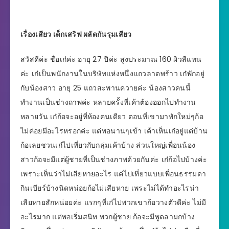
เรื่องเสียว เด็กเสริฟ ผลัดกันรุมเสียว
สวัสดีค่ะ ชื่อเก๋ค่ะ อายุ 27 ปีค่ะ สูงประมาณ 160 ผิวสีแทน
ค่ะ เก๋เป็นพนักงานในบริษัทแห่งหนึ่งแถวลาดพร้าว เก๋พักอยู่
กับน้องสาว อายุ 25 แถวสะพานควายค่ะ น้องสาวคนนี้
ทำงานเป็นช่างถาพค่ะ หลายครั้งที่เค้าต้องออกไปทำงาน
หลายวัน เก๋ก้อจะอยู่ที่ห้องคนเดียว ตอนที่เขามาพักใหม่ๆก้อ
ไม่ค่อยมีอะไรหรอกค่ะ แต่พอนานๆเข้า เค้าเห็นเก๋อยู่แต่บ้าน
ก้อเลยชวนเก๋ไปเที่ยวกับกลุ่มเค้าบ้าง ส่วนใหญ่เพื่อนน้อง
สาวก้อจะมีแต่ผู้ชายที่เป็นช่างภาพด้วยกันค่ะ เก๋ก้อไปบ้างค่ะ
เพราะเห็นว่าไม่เสียหายอะไร แค่ไปเที่ยวแบบเพื่อนธรรมดา
กินเบียร์บ้างนิดหน่อยก้อไม่เสียหาย เพระไม่ได้ทำอะไรน่า
เสียหายสักหน่อยค่ะ แรกๆที่เก๋ไปพวกเขาก้อวางตัวดีค่ะ ไม่มี
อะไรมาก แต่พอเริ่มสนิท พวกผู้ชาย ก้อจะมีพูดลามกบ้าง