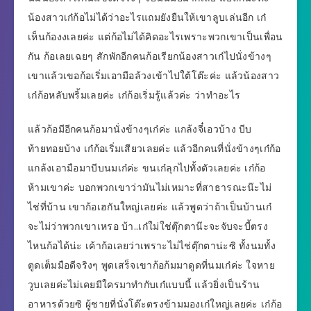
น้องสาวเก๋ก้อไม่ได้ว่าอะไรแถมยังยืนให้เขาลูบเล่นอีก เก๋
เห็นก้องงเลยค่ะ แต่ก้อไม่ได้คิดอะไรเพราะพวกเขาเป็นเพื่อน
กัน ก้อเลยเฉยๆ สักพักอีกคนก้อเรียกน้องสาวเก๋ไปนั่งข้างๆ
เขาแล้วเขอก้อเริ่มเอามือล้วงเข้าไปใต้โต๊ะค่ะ แล้วน้องสาว
เก๋ก้อหลับพริ้มเลยค่ะ เก๋ก้อเริ่มรู้แล้วค่ะ ว่าทำอะไร
แล้วก้อมีอีกคนก้อมานั่งข้างๆเก๋ค่ะ แกล้งจี๋เอวบ้าง บีบ
ท้ายทอยบ้าง เก๋ก้อเริ่มเสียวเลยค่ะ แล้วอีกคนที่นั่งข้างๆเก๋ก้อ
แกล้งเอามือมาบีบนมเก๋ค่ะ ขนเก๋ลุกไปทั้งตัวเลยค่ะ เก๋ก้อ
ห้ามเขาค่ะ บอกพวกเขาว่ามันไม่เหมาะที่สาธารณะน๊ะไม่
ไช่ที่บ้าน เขาก้อเฮกันใหญ่เลยค่ะ แล้วพูดว่าถ้าเป็นบ้านเก๋
จะไม่ว่าพวกเขาเหรอ บ้า..เก๋ใม่ใช่ตุ๊กตาน๊ะจะจับจะบี้ตรง
ไหนก้อได้น่ะ เค้าก้อเลยว่าเพราะไม่ไช่ตุ๊กตาน่ะซิ ทั้งนมทั้ง
ตูดเต็มมือดีจริงๆ พูดเสร็จเขาก้อก้มมาดูดที่นมเก๋ค่ะ ใจหาย
วูบเลยค่ะไม่เคยมีใครมาทำกับเก๋แบบนี้ แล้วยิ่งเป็นร้าน
อาหารด้วยซิ ผู้ชายที่นั่งโต๊ะตรงข้ามมองเก๋ใหญ่เลยค่ะ เก๋ก้อ