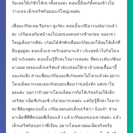
ก้อเลยให้เก๋ชักให้เขาทั้งสองค่ะ ตอนนี้มือเก๋ทั้งสองข้างไม่
ว่างเลย เด็กเสริฟก้อมองเก๋ใหญ่เลยค่ะ
เพื่อนเก๋ก้อเลยเรียกมา ดูเก๋ค่ะ ตอนนั้นเก๋มีอารมณ์มากแล้ว
ค่ะ เก๋ก้อเลยก้มหน้าลงไปอมของคนทางซ้ายก่อน ของเขา
ใหญ่เต็มปากดีค่ะ เก๋อมได้สักพักเพื่อนเก๋ก้อบอกให้อมให้เด็กที่
ยืนดูอยู่ค่ะ ตอนนั้นเขาควักออกมาแล้ว เก๋เงยหน้าไปก้อโดน
หน้าเก๋เลยค่ะ ตอนนั้นรู้สึกสะใจมากเลยค่ะ ที่คนระดับเก๋ต้อง
มาอมควยของเด็กเสริฟแล้วยังปล่อยให้เขาล้วงคอเสื้อมาบี้
นมเล่นอีก ส่วนเพื่อนเก๋ก้อแยงหีเก๋จนทนไม่ไหวแล้วค่ะอยาก
โดนเย็ดมากเลยเลยเก๋กอบอกเพื่อนว่าขอนั่งตัก แต่เขาไม่
ยอมค่ะ บอกว่าถ้าอยากโดนเย็ดมากก้อให้เก๋ขอร้องให้เด็ก
เสริฟมาเย็ดหีเก๋เองซิ เก๋อายมากเลยค่ะ แต่ก้อรู้สึกสะใจมาก
ค่ะที่ต้องพูดแบบนั้น เก๋ก้อเลยบอกเด็กเสริฟว่า น้องจ๋า ช่วย
มาเย็ดพี่หีพี่หน่อยพี่เงี่ยนแล้ว แล้วเก๋ก้ออมของเขาต่อค่ะ แล้ว
เด็กเสริฟก้อบอกว่าพี่เงี่ยน อยากโดนควยผมเย็ดจริงหรือ