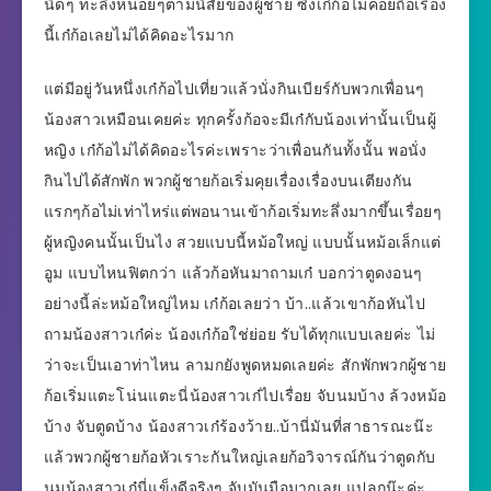
นิดๆ ทะลึ่งหน่อยๆตามนิสัยของผู้ชาย ซึ่งเก๋ก้อไม่ค่อยถือเรื่อง
นี้เก๋ก้อเลยไม่ได้คิดอะไรมาก
แต่มีอยู่วันหนึ่งเก๋ก้อไปเที่ยวแล้วนั่งกินเบียร์กับพวกเพื่อนๆ
น้องสาวเหมือนเคยค่ะ ทุกครั้งก้อจะมีเก๋กับน้องเท่านั้นเป็นผู้
หญิง เก๋ก้อไม่ได้คิดอะไรค่ะเพราะว่าเพื่อนกันทั้งนั้น พอนั่ง
กินไปได้สักพัก พวกผู้ชายก้อเริ่มคุยเรื่องเรื่องบนเตียงกัน
แรกๆก้อไม่เท่าไหร่แต่พอนานเข้าก้อเริ่มทะลึ่งมากขึ้นเรื่อยๆ
ผู้หญิงคนนั้นเป็นไง สวยแบบนี้หม้อใหญ่ แบบนั้นหม้อเล็กแต่
อูม แบบไหนฟิตกว่า แล้วก้อหันมาถามเก๋ บอกว่าตูดงอนๆ
อย่างนี้ล่ะหม้อใหญ่ไหม เก๋ก้อเลยว่า บ้า..แล้วเขาก้อหันไป
ถามน้องสาวเก๋ค่ะ น้องเก๋ก้อใช่ย่อย รับได้ทุกแบบเลยค่ะ ไม่
ว่าจะเป็นเอาท่าไหน ลามกยังพูดหมดเลยค่ะ สักพักพวกผู้ชาย
ก้อเริ่มแตะโน่นแตะนี่น้องสาวเก๋ไปเรื่อย จับนมบ้าง ล้วงหม้อ
บ้าง จับตูดบ้าง น้องสาวเก๋ร้องว้าย..บ้านี่มันที่สาธารณะน๊ะ
แล้วพวกผู้ชายก้อหัวเราะกันใหญ่เลยก้อวิจารณ์กันว่าตูดกับ
นมน้องสาวเก๋นี่แข็งดีจริงๆ จับมันมือมากเลย แปลกน๊ะค่ะ