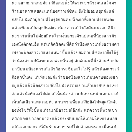
ค่ะ อยากมากเลยค่ะ เก๋ก้อเลยนั่งให้พวกเขาล้วงจนเสร็จคา
ร้านอาหารเลยค่ะแต่น้องสาวเก๋ซิค่ะ ยังไม่ยอมหยุดค่ะแต่
กลับไปนั่งตักผู้ชายที่ไม่รู้จักกันค่ะ น้องเก๋ทั้งส่ายทั้งร่อนค่ะ
แล้วเพื่อนเก๋ก้อคุยกันค่ะว่าน้องสาวเก๋กำลังมันแน่เลย ดีน๊ะ
ค่ะว่าวันนั้นไม่ค่อยมีคนไหมงั้นอายเค้าแย่เลยที่น้องสาวตัว
เองนั่งตักคนอื่น แต่เก๋คิดผิดค่ะที่คิดว่าน้องสาวเก๋นั่งธรรมดา
เพราะน้องสาวเก๋แหงนหน่าขึ้นแล้วขย่มด้วยนี่ซิค่ะเก๋ถึงได้รู้
ว่าน้องสาวเก๋นั่งขย่มตอพวกนั้นอยู่ สักพักคนที่นั่งด้านซ้ายก้อ
มาบีบนมน้องสาวเก๋แล้วก้อกระซิบอะไรไม่รู้ แล้วน้องสาวเก๋
ก้อลุกขึ้นค่ะ เก๋เห็นเลยค่ะว่าของน้องสาวเก๋มันคาบของเขา
อยู่แล้วแล้วน้องสาวเก๋ก้อไปนั่งคร่อมเขาแล้วเอาจับของเขา
จ่อแล้วนั่งทับลงไปค่ะ เก๋เห็นน้องสาวเก๋แหงนหน้าเลยค่ะ เก๋
เห็นก้อเสียวแทนเลยค่ะ ส่วนพวกเพื่อนเก๋ก้อยังไม่หยุดน๊ะค่ะ
ยังทั้งไซร์ทั้งบี้นมเก๋จนเก๋มีอารมณ์อีกค่ะ แต่คราวนี้พวกเขา
ควักของเขาออกมาค่ะแล้วกระซิบบอกให้เก๋อมให้เขาหน่อย
เก๋ก้อเลยบอกว่านี่มันร้านอาหารเก๋ไม่กล้าอมหรอก เพื่อนเก๋