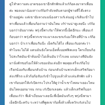
ดูโทำความสะอาดของเขาอีกสักพักแล้วเก๋ก้อลงมาหาเพื่อน
ค่ะ พอลงมาน้องสาวเก๋ก้อกำลังหลับคาอกผู้ชายที่โต๊ะตรง
ข้ามอยู่ค่ะ แต่เขายังลวงนมน้องสาวเก๋เล่นอยู่ เก๋เดินเข้าไป
หาเพื่อนแล้วเพื่อนก้อถามว่ามันไหม เก๋ร่านน่าดูเลยน๊ะ เก๋ก้อ
บอกว่ามันมากค่ะ พรุ่งนี้พาเก๋มาให้พวกนี้เย็ดอีกนะ เพื่อนเก๋
ก้อบอกว่า พรุ่งนี้พวกเขาจะมาลงแขกเก๋เองให้รอที่บ้าน เก๋ก้อ
บอกว่า บ้าเราเพื่อนกันน๊ะ เย็ดกันได้ไง เพื่อนเก๋บอกค่ะว่า
ทำไมจะไม่ได้ แตนมันยังโดนเย็ดทั้งออฟฟิตเลย ใครเงี่ยนก้อ
ไปสะกิดมันเข้าห้องน้ำไม่เห็นมันว่าไรเลย แถมบางทีมันยัง
มานั่งตักขอร้องให้ล้วงของมันเล่นอีก พอคุยเสร็จเก๋ก้อไป
เรียกน้องกับเพื่อนกลับบ้าน ก่อนกลับบ้านพวกเด็กเสริฟก้อมา
ส่งเก๋ที่รถ แล้วก้อก้อจับเก๋เข้าไปจูบแล้วล้วงเล่นสักพัก แล้ว
เขาก้อบอกให้เก๋เปิดกระโปรงให้ดูว่าน้ำเขาไหลมาเยอะไหม
มันไหลออกมาจน กกน เก๋เปียกเลยค่ะ แล้วเด็กเสริฟก็บอก
เพื่อนเก๋ว่า พี่เค้าเงี่ยนมาเลยน๊ะพี่เย็ดมันจริงๆ พรุ่งนี่พามา
เย็ดอีกน๊ะครับ ระหว่างที่พูดเขาก้อทั้งล้วงทั้งควักเก๋เล่นไป