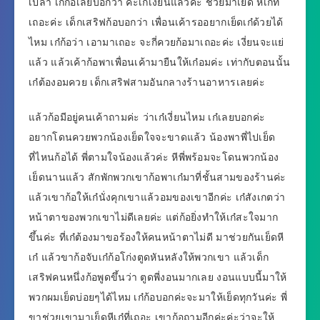
เปล่า เก๋ก้อเลยบอกว่า ค่ะเก๋เงี่ยนแล้วค่ะ ช่วยมาเย็ด หีเก๋ที่
เถอะค่ะ เด็กเสริฟก้อบอกว่า เพื่อนเค้ารออยากเย็ดเก๋ด้วยได้
ไหม เก๋ก้อว่า เอามาเถอะ จะกี่ควยก้อมาเถอะค่ะ เงี่ยนจะแย่
แล้ว แล้วเค้าก้อพาเพื่อนเค้ามายืนให้เก๋อมค่ะ เท่ากับตอนนั้น
เก๋ต้องอมควย เด็กเสริฟสามอันกลางร้านอาหารเลยค่ะ
แล้วก้อมีอยู่คนเค้าถามค่ะ ว่าเก๋เงี่ยนไหม เก๋เลยบอกค่ะ
อยากโดนควยพวกน้องเย็ดใจจะขาดแล้ว น้องพาพี่ไปเย็ด
ที่ไหนก้อได้ พี่ตามใจน้องแล้วค่ะ หีพี่พร้อมจะโดนพวกน้อง
เย็ดนานแล้ว สักพักพวกเขาก้อพาเก๋มาที่ชั้นสามของร้านค่ะ
แล้วเขาก้อให้เก๋นั่งคุกเขาแล้วอมของเขาอีกค่ะ เก๋สังเกตว่า
หน้าตาของพวกเขาไม่ดีเลยค่ะ แต่ก้อยิ่งทำให้เก๋สะใจมาก
ขึ้นค่ะ ที่เก๋ต้องมาขอร้องให้คนหน้าตาไม่ดี มาช่วยกันเย็ดหี
เก๋ แล้วขาก้อจับเก๋ก้อโก่งตูดหันหลังให้พวกเขา แล้วเด็ก
เสริฟคนหนึ่งก้อพูดขึ้นว่า ตูดพี่งอนมากเลย งอนแบบนี้มาให้
พวกผมเย็ดบ่อยๆได้ไหม เก๋ก้อบอกค่ะจะมาให้เย็ดทุกวันค่ะ พี่
ขาช่วยเขามาเย็ดหีเก๋ที่เถอะ เขาก้อถามอีกค่ะค่ะว่าจะให้