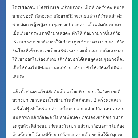
ใครเย็ดก่อน เย็ดฟรีเหรอ เก๋ก้อบอกค่ะ เย็ดหีเก๋ฟรีๆค่ะ พี่มาส
นุกกะร่องหีเก๋เถอะค่ะ เก๋อยากมีผัวจะแย่แล้ว เก๋ร่านแล้วค่ะ
ช่วยจัดการผู้หญิงร่านๆอย่างเก๋เถอะค่ะ แล้วพลัดกันเขามา
เย็ดเก๋เขากระแทกช้ามาเลยค่ะ ทำให้เก๋อยากมากขึ้นเก๋ก้อ
เร่งเขา พวกเขาก้อบอกให้เก๋ร่อนตูดเข้าหาควยเขาเอง เก๋ก้อ
ยืนโก่งหีเข้าหาควยเด็กเสริฟจนเขาจะน้ำแตก เก๋ก้อเลยบอก
ให้เขาออกในร่องเก๋เลย เค้าก้อบอกได้เลยตูดงอนๆอย่างนี้จะ
เย็ดให้ท้องไม่มีพ่อเลย ค่ะเก๋ร่าน เก๋ง่าย ทำให้เก๋ท้องไม่มีพ่อ
เลยค่ะ
แล้วทั้งสามคนก้อพลัดกันเย็ดเก๋โดยที่ กางเกงในยังคาอยู่ที่
หว่างขา เขาปล่อยน้ำเข้ามาในตัวเก๋คนละ 2 ครั้งค่ะแต่เก๋
เสร็จไม่รู้เท่าไหร่เลยค่ะ สะใจมากเลย แล้วเก๋ก้อนอนเล่นบน
นั้นสักพัก แล้วก้อจะลงไปหาเพื่อนค่ะ ก่อนลงเขาก้อเขามาก
อดจูบล้วงหีล้วงนม เก๋จนสะใจเขา แล้วเขาก้อบอกว่าไม่ต้อง
ล้างน๊ะเก็บไว้ล้างที่บ้าน เก๋ก้อบอกค่ะ แล้วเขาก้อให้เก๋คุกเข่า