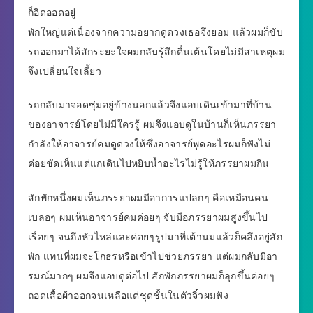
ก็อิดออดอยู่
พักใหญ่แต่เนื่องจากความอยากดูดวงเธอจึงยอม แล้วผมก็ขับ
รถออกมาได้สักระยะใจผมกลับรู้สึกตื่นเต้นโดยไม่มีสาเหตุผม
จึงเปลี่ยนใจเลี้ยว
รถกลับมาจอดซุ่มอยู่ข้างนอกแล้วจึงแอบเดินเข้ามาที่บ้าน
ของอาจารย์โดยไม่มีใครรู้ ผมจึงแอบดูในบ้านก็เห็นภรรยา
กำลังให้อาจารย์คมดูดวงให้ซึ่งอาจารย์พูดอะไรผมก็ฟังไม่
ค่อยชัดเห็นแต่แกเดินไปหยิบน้ำอะไรไม่รู้ให้ภรรยาผมกิน
สักพักหนึ่งผมเห็นภรรยาผมมีอาการแปลกๆ คือเหมือนคน
เบลอๆ ผมเห็นอาจารย์คมค่อยๆ จับมือภรรยาผมสูงขึ้นไป
เรื่อยๆ จนถึงหัวไหล่และค่อยๆรูปมาที่เต้านมแล้วก็คลึงอยู่สัก
พัก แทนที่ผมจะโกธรหรือเข้าไปช่วยภรรยา แต่ผมกลับมีอา
รมณ์มากๆ ผมจึงแอบดูต่อไป สักพักภรรยาผมก็ลุกขึ้นค่อยๆ
ถอดเสื้อผ้าออกจนเหลือแต่ชุดชั้นในตัวจิ๋วผมฟัง