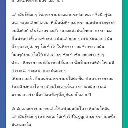
ข้างจนภรรยาผมครางออกมา
แล้วมันก็ค่อยๆ ไซ้ภรรยาผมลงมาตรงปอยหมอยซึ่งมีอยู่นิด
หน่อยและเลียต่ำลงมาที่เม็ดติ่งหีของภรรยาผมทำเอาภรรยา
ผมถึงกับตัวสั่นร้องครางเสียงหลงแล้วมันก็ยกขาภรรยาผม
ขึ้นพาดบ่าทั้งสองข้างของมันแล้วค่อยๆ เอากระดอของมัน
ซึ่งขุขะอยู่ค่อยๆ ใส่เข้าไปในหีภรรยาผมซึ่งกระดอมัน
ก็พอๆกับของไอ้ใบ้ แล้วค่อยๆ ชักเข้าชักออกอย่างช้าๆ
ทำเอาหีภรรยาผมปลิ้นเข้าปลิ้นออก ซึ่งเป็นภาพที่ทำให้ผมมี
อารมณ์อย่างมาก และมันค่อยๆ
เพิ่มความเร็วขึ้นจนก้นภรรยาผมไม่ติดพื้น ทำเอาภรรยาผม
ร้องเสียงหลงโดยปกติผมไม่เคยเห็นภรรยาผมมีอารมณ์
มากมายอย่างนี้มาก่อนทั้งๆที่อยู่กันมาก็หลายปี
สักพักถอดกระดอออกแล้วให้แฟนผมก้มโครงหันก้นให้มัน
แล้วมันก็ค่อยๆ เอากระดอใส่เข้าไปในรูตูดของภรรยาผมซึ่ง
มันคงจะใส่