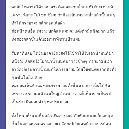
พอจับใจความได้ว่าอาจารย์คมจะอาบน้ำมนต์ให้สะเดาะห์
เคราะห์และรับโชค ซึ่งผมว่าต้องเป็นเพราะน้ำแก้วนั้นแน่ๆ
ทำให้ภรรยาผมกล้าถอดเส้อผ้า
ต่อหน้าคนอื้น เพราะปกติแฟนผมจะแต่งตัวมิดชิดมาก แล้ว
ทั้งสองก็ลุกขึ้นเดินออกมาที่ชานบ้านผม
รีบหาที่หลบ ได้ยินอาจาย์คงสั่งไอ้ใบ้ว่าให้ไปเอาน้ำมนต์มา
หนึ่งถัง สักพักไอ้ใบ้ก็นำน้ำมนต์มาวางข้างๆ ภรรยาผม อา
จาย์คงก็เริ่มอาบน้ำมนต์ให้ภรรยาผมโดยใช้ขันตักราดตัวทั้ง
ชุดชั้นในก็เปลียก
หมดจนเห็นหัวนมของภรรยาผมตั้งขึ้นมาอย่างเห็นได้ชัด
เพราะภรรยาผมหัวนมใหญ่ส่วนข้างล่างก็เห็นหอยเป็นรูป
เป็นร่างมีหมอยดำๆ พอประมาณ
ทั้งโหนกทั้งนูนเห็นแล้วเกิดอารมณ์ สักพักแฟนผมก็ถอดชุด
ชั้นในออกจนหมดร่างกายเปลือยเปล่าต่อหน้าอาจารย์คม