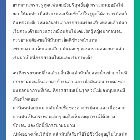
ยากมากเพราะรูตูดแฟนผมยังบริสุทธิ์อยู่เพราะผมเธอยังไม่
ยอมให้ผมทำ เมื่อหัวกระดอเริ่มเข้าไปในรูตูดได้อาจารย์คมก็
ดันพรวดเดียวหมดอันทำเอาภรรยาผมร้องเสียงหลงแล้วมันก็
เริ่มกระเด้าอย่างแรงเหมือนกับไม่เคยเย็ดผู้หญิงมาก่อนจน
ภรรยาผมต้องขอให้มันมาเย็ดหีข้างหน้าแทน
เพราะความเจ็บและเสียว มันค่อยๆ ถอนกระดอออกมาแล้ว
เริ่มมาเย็ดหีภรรยาผมใหม่และเริ่มกระเด้า
จนหีภรรยาผมปลิ้นแล้วปลิ้นอีกแล้วมันก็ปล่อยน้ำเข้ามาในหี
ภรรยาผมจนล้นออกมาข้างนอก และเมื่อมันถอนกระดอของ
มันออกมาภาพที่เห็น หีภรรยาผมเป็นรูกลวงไม่ยอมหุบและมี
เลือดไหลออก
มานิดหน่อยบนมากลับน้ำเชื้อของอาจารย์คม และเนื่องจาก
บ้านมันเป็นกระท่อมเล็กๆ ผมจึงเห็นเหตุการณ์ได้อย่าง
ชัดเจน และบัดนี้หีภรรยาผมบวม
เปล่งอย่างเห็นได้ชัด แล้วมันก็เรียกไอ้ใบ้ซึ่งนั่งดูอยู่ไม่ไกลนัก