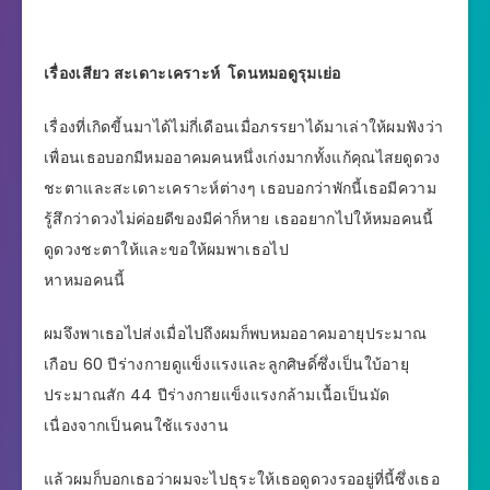
เรื่องเสียว สะเดาะเคราะห์ โดนหมอดูรุมเย่อ
เรื่องที่เกิดขี้นมาได้ไม่กี่เดือนเมื่อภรรยาได้มาเล่าให้ผมฟังว่า
เพื่อนเธอบอกมีหมออาคมคนหนึ่งเก่งมากทั้งแก้คุณไสยดูดวง
ชะตาและสะเดาะเคราะห์ต่างๆ เธอบอกว่าพักนี้เธอมีความ
รู้สึกว่าดวงไม่ค่อยดีของมีค่าก็หาย เธออยากไปให้หมอคนนี้
ดูดวงชะตาให้และขอให้ผมพาเธอไป
หาหมอคนนี้
ผมจึงพาเธอไปส่งเมื่อไปถึงผมก็พบหมออาคมอายุประมาณ
เกือบ 60 ปีร่างกายดูแข็งแรงและลูกศิษดิ์ซึ่งเป็นใบ้อายุ
ประมาณสัก 44 ปีร่างกายแข็งแรงกล้ามเนื้อเป็นมัด
เนื่องจากเป็นคนใช้แรงงาน
แล้วผมก็บอกเธอว่าผมจะไปธุระให้เธอดูดวงรออยู่ที่นี้ซึ่งเธอ