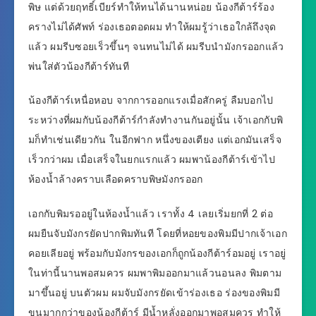
พิษ แต่ด้วยฤทธิ์เบียร์ทำให้ทนได้นานหน่อย น้องกีต้าร์ร้อง
ครางไม่ได้ศัพท์ ร่องเธอตอดผม ทำให้ผมรู้ว่าเธอใกล้ถึงจุด
แล้ว ผมรีบซอยเร็วขึ้นๆ จนทนไม่ได้ ผมรีบนำมังกรออกแล้ว
พ่นใส่ตัวน้องกีต้าร์ทันที
น้องกีต้าร์เหนื่อหอบ จากการออกแรงเมื่อสักครู่ ลืมบอกไป
ระหว่างที่ผมกับน้องกีต้าร์กำลังทำงานกันอยู่นั้น เจ้าเอกกับพิ
มก็ทำเช่นเดียวกัน ในอีกฟาก หนึ่งของเตียง แต่เอกมันเสร็จ
เร็วกว่าผม เมื่อเสร็จในยกแรกแล้ว ผมพาน้องกีต้าร์เข้าไป
ห้องน้ำล้างคราบเลือดคราบพิษมังกรออก
เอกกับพิมรออยู่ในห้องน้ำแล้ว เราทั้ง 4 เลยเริ่มยกที่ 2 ต่อ
ผมยืนจับมังกรยัดปากพิมทันที โดยที่หอยของพิมมีปากเจ้าเอก
คอยเลียอยู่ พร้อมกับมังกรของเอกก็ถูกน้องกีต้าร์อมอยู่ เราอยู่
ในท่านี้นานพอสมควร ผมพาพิมออกมาแล้วนอนลง พิมตาม
มาขึ้นอยู่ บนตัวผม ผมจับมังกรยัดเข้าร่องเธอ ร่องของพิมมี
ขนมากกว่าของน้องกีต้าร์ มีน้ำหลั่งออกมาพอสมควร ทำให้