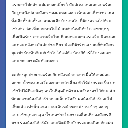
แรกเธอไม่กล้า แต่ผมบอกเดี๋ยวก็ มันส์เอง เธอเลยอมพร้อม
กับรูดหนังปลายมังกรของผมทอกออก เห็นดอกเห็ดบาน เธอ
ทั้งเลียทั้งชักทั้งอม จนผมเลียร่องเธอไป ก็ต้องครางไปด้วย
เช่นกัน ก่อนที่ผมจะทนไม่ได้ ผมจับน้องกีต้าร์ถ่างขาสุดๆ
เพื่อเปิดร่อง เธอถามเจ็บไหมพี่ ผมตอบตอนแรกเจ็บ นิดหน่อย
แต่ตอนหลังจะมันส์อย่างเดียว น้องกีต้าร์ตกลง ผมก็จับมังกร
มุดเข้าร่องทันที แต่เข้าไปได้แค่หัว น้องกีต้าร์ก็ร้องออกมา
และ พยายามดันตัวผมออก
ผมต้องจูบปากเธอพร้อมกับคลึงหน้าอกเธอเพื่อให้เธอผ่อน
คลาย น้ำของเธอเริ่มออกมาหล่อเลี้ยง ทำให้มังกรผมเริ่ม มุด
เข้าไปได้ทีละนิดๆ จนในที่สุดมิดด้าม ผมยังคงคาไว้ก่อน สัก
พักผมถามน้องกีต้าร์ว่าหายเจ็บหรือยัง พอน้องกีต้าร์บอกไม่
เจ็บแล้ว เท่านั้นแหละ ผมเดินหน้าซอยมังกรเข้าๆ ออกๆ
แบบเข้าสุดออกสุด น้ำเธอช่วยในการเคลื่อนที่ของมังกรดี
มาก ร่องน้องกีต้าร์คับ และฟิตดีบีบมังกรจนผมเกือบต้องพ่น