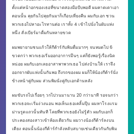
ตั้งแต่หน้าอกของเธอที่ขนาดสองมือบีบพอดี ผมคาดเดาเอา
ตอนนั้น คุยกันไปคุยกันมาก็เกือบเที่ยงคืน ผมกับเอก ชวน
พวกเธอไปหาอะไรทานต่อ เราทั้ง 4 เข้าไปนั่งในผับแห่ง
หนึ่ง สั่งเบียร์มาดื่มกันหลายขวด
ผมพยายามชนแก้วให้กีต้าร์กับพิมดื่มมากๆ จนหมดไป 6
ขวดกว่า พวกเธอเริ่มออกอาการมึนๆ แต่ก็ยังพอรู้เรื่องนิด
หน่อย ผมกับเอกเลยอาสาพาพวกเธอ ไปส่งบ้านให้ เราจึง
ออกจากผับแห่งนั้นกันพอ ถึงรถของผม ผมก็ให้น้องกีต้าร์นั่ง
ข้างหน้าคู่กับผม ส่วนพิมนั่งคู่กับเอกด้านหลัง
ผมขับรถไปเรื่อยๆ วกไปวนมานาน 20 กว่านาที รอจนกว่า
พวกเธอจะเริ่มง่วงนอน พอเห็นเธอเคลิ้มปุ๊บ ผมหาโรงแรม
ม่านรูดแถวนั้นทันที โดยที่พวกเธอยังไม่รู้ตัว ผมกับเอกก็
ประคองสองสาวเข้าห้องเดียวกัน ผมวางน้องกีต้าร์ลงบน
เตียง ตอนนั้นน้องกีต้าร์กำลังหลับสบายเช่นเดียวกันกับพิม