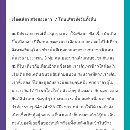
เรื่องเสียว สวิงสองสาว 17 โดนเสียวทั้งวันทั้งคืน
ผมมีประสบการณ์ที่ สนุกๆ มาเล่าให้เพื่อนๆ ฟัง เรื่องมันเกิด
ขึ้นเมื่อกลางปีที่ผ่านมาตอนช่วงเดือนเมษายน ผมได้ไปเที่ยว
จังหวัดพิษณุโลก ช่วงนั้นมีเทศกาลอาหารนานาชาติ ตอน
นั้นเวลาประมาณ 3 ทุ่ม คนเยอะมากเดินแทบจะชนกันเลย
ผมก็ไป เที่ยวกับเพื่อนอีกคนชื่อเอก เราเดินหาข้าวใส่ท้อง ก็
เริ่มเดินตั้งแต่ต้นขบวนยันท้ายขบวน ระหว่างที่พวกเราเดิน
เราทั้งสอง ก็ได้สะดุดกับสาวน้อยอยู่คนหนึ่ง คาดว่าอายุไม่
น่าจะเกิน 17 ปี เธอใส่เสื้อยืดตัวเล็กๆ สีแดงสด กับนุ่งกางเกง
ยีนส์สีดำแบบ รัดรูป รูปร่างของเธอนั้น ผมกับเพื่อนทายกัน
ว่าต้องราวๆ 34-24-35 สีผิวขาว หน้าตาใช้ได้ เธอกำลัง
เลือกซื้อเต้าหู้อยู่ พอเราเห็นเธอเข้าก็มองตาแล้วก็รู้กัน เดิน
ตรงไปยังที่เธอซื้อของทันที พร้อมทั้งแกล้งเดินเข้าไปข้าง