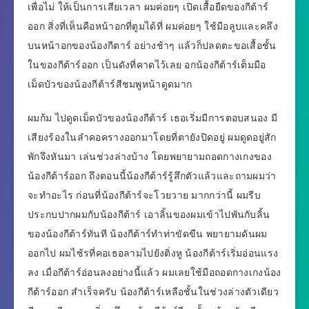
เพื่อไม่ ให้เป็นการเสียเวลา ผมค่อยๆ เปิดเสื้อยืดของกีต้าร์
ออก สิ่งที่เห็นคือหน้าอกที่ตูมได้ที่ ผมค่อยๆ ใช้มือลูบและคลึง
บนหน้าอกของน้องกีตาร์ อย่างช้าๆ แล้วก็ปลดตะขอเสื้อชั้น
ในของกีต้าร์ออก เป็นดังที่คาดไว้เลย อกน้องกีต้าร์เต็มมือ
เม็ดบัวของน้องกีต้าร์สีชมพูหน้าดูดมาก
ผมก้ม ไปดูดเม็ดบัวของน้องกีต้าร์ เธอเริ่มมีการตอบสนอง มี
เสียงร้องในลำคอครางออกมาโดยที่ตายังปิดอยู่ ผมดูดอยู่สัก
พักจึงหันมา เล่นช่วงล่างบ้าง โดยพยายามถอดกางเกงของ
น้องกีต้าร์ออก ถึงตอนนี้น้องกีต้าร์รู้สึกตัวแล้วและถามผมว่า
จะทำอะไร ก่อนที่น้องกีต้าร์จะโวยวาย มากกว่านี้ ผมรีบ
ประกบปากผมกับน้องกีต้าร์ เอาลิ้นของผมเข้าไปพันกับลิ้น
ของน้องกีต้าร์ทันที น้องกีต้าร์ทำท่าขัดขืน พยายามดันผม
ออกไป ผมไซ้รที่คอเธอลามไปยังติ่งหู น้องกีต้าร์เริ่มอ่อนแรง
ลง เมื่อกีต้าร์อ่อนลงอย่างนี้แล้ว ผมเลยใช้มือถอดกางเกงน้อง
กีต้าร์ออก สำเร็จครับ น้องกีต้าร์เหลือชั้นในช่วงล่างตัวเดียว