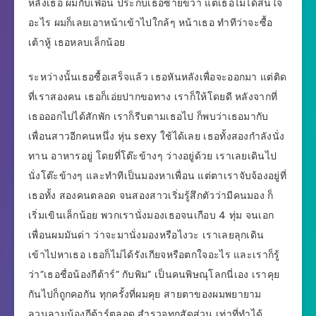
หลังเธอ ผมกับเพื่อน ประกบเธอซ้ายขวา แต่เธอไม่ได้สนใจ
อะไร ผมก็เลยเอาหน้าเข้าไปใกล้ๆ หน้าเธอ ทำทีว่าจะซื้อ
เต้าหู้ เธอหลบเล็กน้อย
ระหว่างนั้นเธอซื้อเสร็จแล้ว เธอหันหลังเพื่อจะออกมา แต่ติด
ที่เราสองคน เธอก็เอ่ยปากขอทาง เราก็ให้โดยดี หลังจากที่
เธอออกไปได้สักพัก เราก็รีบตามเธอไป ก็พบว่าเธอมากับ
เพื่อนสาวอีกคนหนึ่ง หุ่น sexy ใช้ได้เลย เธอทั้งสองกำลังนั่ง
ทาน อาหารอยู่ โดยที่โต๊ะข้างๆ ว่างอยู่ด้วย เราเลยเดินไป
นั่งโต๊ะข้างๆ และทำทีเป็นมองหาเพื่อน แต่ตาเราจับจ้องอยู่ที่
เธอทั้ง สองคนตลอด จนสองสาวเริ่มรู้สึกตัวว่ามีคนมอง ก็
เริ่มเขินเล็กน้อย พวกเรานั่งมองเธอจนเกือบ 4 ทุ่ม จนเอก
เพื่อนผมมันด่า ว่าจะมานั่งมองหรือไงวะ เราเลยลุกเดิน
เข้าไปหาเธอ เธอก็ไม่ได้รังเกียจหรือตกใจอะไร และเราก็รู้
ว่า”เธอชื่อน้องกีต้าร์” กับพิม” เป็นคนพิษณุโลกนี่เอง เราคุย
กันไปก็ถูกคอกัน ทุกครั้งที่ผมคุย สายตาของผมพยายาม
ลวนลามน้องกีต้าร์ตลอด สำรวจทุกสัดส่วน เท่าที่ทำได้