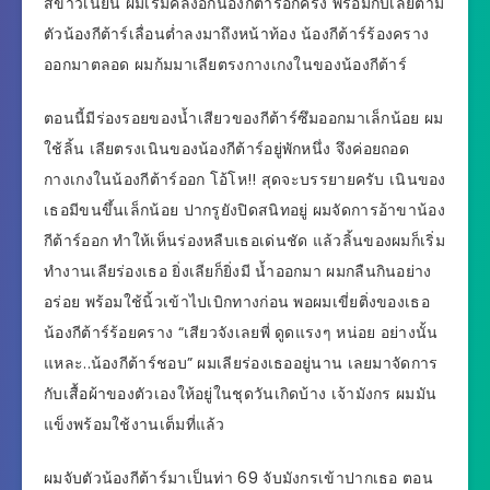
สีขาวเนียน ผมเริ่มคลึงอกน้องกีต้าร์อีกครั้ง พร้อมกับเลียตาม
ตัวน้องกีต้าร์เลื่อนต่ำลงมาถึงหน้าท้อง น้องกีต้าร์ร้องคราง
ออกมาตลอด ผมก้มมาเลียตรงกางเกงในของน้องกีต้าร์
ตอนนี้มีร่องรอยของน้ำเสียวของกีต้าร์ซึมออกมาเล็กน้อย ผม
ใช้ลิ้น เลียตรงเนินของน้องกีต้าร์อยู่พักหนึ่ง จึงค่อยถอด
กางเกงในน้องกีต้าร์ออก โอ้โห!! สุดจะบรรยายครับ เนินของ
เธอมีขนขึ้นเล็กน้อย ปากรูยังปิดสนิทอยู่ ผมจัดการอ้าขาน้อง
กีต้าร์ออก ทำให้เห็นร่องหลืบเธอเด่นชัด แล้วลิ้นของผมก็เริ่ม
ทำงานเลียร่องเธอ ยิ่งเลียก็ยิ่งมี น้ำออกมา ผมกลืนกินอย่าง
อร่อย พร้อมใช้นิ้วเข้าไปเบิกทางก่อน พอผมเขี่ยติ่งของเธอ
น้องกีต้าร์ร้อยคราง “เสียวจังเลยพี่ ดูดแรงๆ หน่อย อย่างนั้น
แหละ..น้องกีต้าร์ชอบ” ผมเลียร่องเธออยู่นาน เลยมาจัดการ
กับเสื้อผ้าของตัวเองให้อยู่ในชุดวันเกิดบ้าง เจ้ามังกร ผมมัน
แข็งพร้อมใช้งานเต็มที่แล้ว
ผมจับตัวน้องกีต้าร์มาเป็นท่า 69 จับมังกรเข้าปากเธอ ตอน