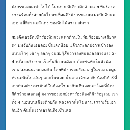
มังกรของผมเข้าไปได้ โดยง่าย ทีเดียวมิดด้ามเลย พิมร้องค
รางพร้อมทั้งส่ายก้นไปมาเพื่อคลึงมังกรของผม ผมบีบจับนม
เธอ ขยี้ที่หัวนมสีแดง ของพิมได้อารมณ์มาก
ผมเด้งเอวอัดเข้าร่องพิมกระแทกด้านใน พิมร้องอย่างเสียวสุ
ดๆ ผมจับก้นเธอลอยขึ้นเล็กน้อย แล้วกระดกมังกรเข้าร่อง
แบบเร็วๆ เข้าๆ ออกๆ จนผมรู้สึกว่าร่องพิมตอดอย่างแรง 3-
4 ครั้ง ผมรีบซอยเร็วขึ้นอีก จนมังกร ต้องพ่นพิษในตัวพิม
เราสองคนนอนกอดกัน โดยที่มังกรผมยังคาอยู่ในร่อง ผมดูด
หัวนมพิมไปเล่นๆ และในขณะนั้นเอง เจ้าเอกกับน้องกีต้าร์ที่
เอากันอย่างเมามันส์ในห้องน้ำ พากันเดินออกมาโดยที่น้อง
กีต้าร์กอดเอกอยู่ มังกรของเอกยังคาร่องน้องกีต้าร์อยู่เลย เรา
ทั้ง 4 นอนบนเตียงด้วยกัน หลังจากนั้นไม่นาน เราก็เริ่มเอา
กันอีก คืนนั้นเราเอากันถึงเช้าเลย