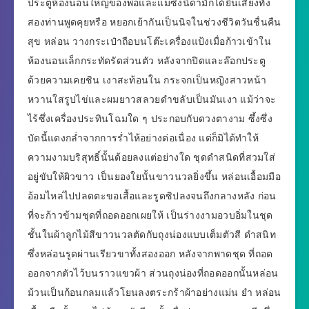
ประตูห้องนอนใหญ่ของพ่อและแม่ซึ่งนิดามักได้ยินเสียงทั้ง
สองท่านพูดคุยหรือ หยอกเย้ากันเป็นนิจในช่วงชีวิตวันชื่นคืน
สุข หล่อน วางกระเป๋าถือบนโต๊ะเครื่องแป้งเมื่อก้าวเข้าใน
ห้องนอนเล็กกระทัดรัดส่วนตัว หลังจากปิดและล๊อกประตู
ด้วยความเคยชิน เงาสะท้อนใน กระจกเป็นหญิงสาวหน้า
หวานใสรูปไข่และผมยาวสลวยดำขลับเป็นมันเงา แม้ว่าจะ
ไร้ซึ่งเครื่องประทินโฉมใด ๆ ประกอบกับดวงตางาม ซึ้งซึ่ง
บัดนี้แดงกล่ำจากการร่ำไห้อย่างต่อเนื่อง แต่ก็มิได้ทำให้
ความงามบริสุทธิ์นั้นด้อยลงแต่อย่างใด ชุดดำสนิดที่สวมใส่
อยู่ขับให้ผิวขาว เป็นยองใยนั้นขาวนวลยิ่งขึ้น หล่อนเอื้อมมือ
อ้อมไหล่ไปปลดตะขอเสื้อและรูดซิปลงจนถึงกลางหลัง ก่อน
ที่จะก้าวข้ามชุดที่ถอดออกเผยให้ เป็นร่างงามอวบอิ่มในชุด
ชั้นในผ้าลูกไม้สีขาวนวลตัดกับถุงน่องแบบเต็มตัวสี ดำสนิท
ซึ่งหล่อนรูดผ่านเรียวขาทั้งสองออก หลังจากพาดชุด ที่ถอด
ออกจากตัวไว้บนราวแขวผ้า ส่วนถุงน่องที่ถอดออกนั้นหล่อน
ม้วนเป็นก้อนกลมแล้วโยนลงตระกร้าผ้าอย่างแม่น ยำ หล่อน