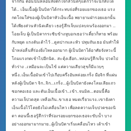
จากกัน ตอนนั้นหล่อนทั้งตกใจกลัวนิดๆแต่กว่าจะนึกสิ่งใด
ได้… เอ็นเนื้อผู้เป็นบิดาได้กระทบจ่อที่รอยแยกของเธอ แรง
กดโถมใส่ของผู้เป็นบิดาหัวเอ็นเนื้อ พยายามฝ่ารอยแยกนั้น
ได้เพียงส่วนหัวนิดเดียว เธอรู้สึกเจ็บแปลบจนร้องออกมา …
โอยเจ็บ ผู้เป็นบิดากระซิบข้างหูบอกเธอว่าเดี๋ยวก็หาย พร้อม
กับหยุด แรงดันเด้าไว้ …ดูดปากและหัว ปทุมถันเธอ มันทำให้
น้ำหล่อลื่นที่ร่องยิ่งไหลออกมาก ผู้เป็นบิดาได้อาศัยจังหวะนี้
โถมแรงกดเข้าไปอีกนิด.. สะดุ้งเฮือก…หล่อนรู้สึกเจ็บ ปวดไป
ทั่วร่าง ..เหมือนจะเป็นไข้ แต่ความเสียวสุขก็มีแวบๆ
หนึ่ง..เอ็นเนื้อมันเข้าไปเกือบครึ่งอันหล่อยเกร็ง มือจิก ที่แผ่น
หลังผู้เป็นบิดา จิก…จิก….เกร็ง….ผู้เป็นบิดายังคงโลมเลียแถว
ซอกคอเธอ และดันเอ็นเนื้อเข้า…เข้า..จนมิด….ตอนนี้คือ
ความเจ็ปวดสุด เหลือเกิน..ขาเธอ หมดเรี่ยวแรง..เขายังคา
เอ็นเนื้อไว้โดยยังไม่เคลื่อนไหว เพื่อลดความเจ็บปวดของนิ
ดา ตอนนี้เธอรู้สึกว่าที่ร่องรอยแยกของเธอจะขับน้ำ บาง
อย่างออกมามากมาย…ผู้เป็นบิดาเริ่มเคลื่อนไหว เด้าเข้า