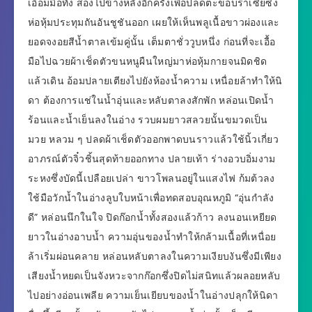
เอื้อมมือทั้ง สองไปข้างหลังอีกครั้งเพื่อปลดตะขอบราเซียซึ่ง
ห่อหุ้มประทุมถันอันชูชันออก เผยให้เห็นพลูเนื้อขาวผ่องและ
ยอดจงอยสีน้ำตาลเข้มคู่นั้น เต็มตาชั่ววูบหนึ่ง ก่อนที่จะเอื้อ
มือไปฉวยผ้าเช็ดตัวขนหนูผืนใหญ่มาห่อหุ้มกายจนมิดชิด
แล้วเดิน อ้อมปลายเตียงไปยังห้องน้ำความ เหนื่อยล้าทำให้นิ
ดา ต้องการแช่ในน้ำอุ่นและหลับตาลงสักพัก หล่อนเปิดน้ำ
ร้อนและน้ำเย็นลงในอ่าง รวบผมยาวสลวยนั้นขมวดเป็น
มวย หลวม ๆ ปลดผ้าเช็ดตัวออกพาดบนราวแล้วใช้นิ้วเกี่ยว
อาภรณ์ตัวจิ๋วชิ้นสุดท้ายออกทาง ปลายเท้า ร่างอวบอิ่มงาม
ระหงซึ่งบัดนี้เปลือยเปล่า ขาวโพลนอยู่ในแสงไฟ ก้มต้วลง
ใช้มือวักน้ำในอ่างลูบใบหน้าเพื่อทดสอบอุณหภูมิ “อุ่นกำลัง
ดี” หล่อนนึกในใจ ปิดก๊อกน้ำทั้งสองแล้วก้าว ลงนอนเหยียด
ยาวในอ่างอาบน้ำ ความอุ่นของน้ำทำให้กล้ามเนื้อที่เหนื่อย
ล้าเริ่มผ่อนคลาย หล่อนหลับตาลงในความเงียบงันซึ่งมีเพียง
เสียงน้ำหยดเป็นจังหวะจากก๊อกซึ่งปิดไม่สนิทแล้วผลอยหลับ
ไปอย่างอ่อนเพลีย ความเย็นเยียบของน้ำในอ่างปลุกให้นิดา