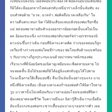
เปลี่ยนแปลงนั้น เมื่อหล่อนประคองให้ พ่อลงนอนบนเตียงพ่อ
ก็มิได้ละมือออกจากไหล่แต่กลับเหนี่ยวร่างเล็กนั้นล้มทับ ลง
บนตัวพ่อด้วย “นวล…นวลจ๋า..พ่อคิดถึงนวลเหลือเกิน” ใน
ความตื่นตระหนก นิดาได้ยินเสียงแหบแห้งของพ่อเรียกชื่อ
แม่ หล่อนพยายามยันตัวเองออกจากอ้อมกอดนั้นแต่ไม่เป็น
ผล อ้อมแขนแข็ง แกร่งของพ่อกลับกอดรัดร่างอรชรของนิ
ดาแน่นขึ้นกว่าเดิม ก่อนที่นิดาจะคาดคิด ร่างของหล่อนก็ถูก
เหวี่ยงข้างร่างของพ่อโดยมีร่างของ พ่อโถมทับด้านบนพร้อม
ๆ กับปากบางก็ถูกประกบแนนด้วยปากหนาหนักของพ่อ
เรี่ยวแรงที่มีน้อยนิดของนิดาดูเหมือนจะเหือดหายมลาย ไป
จนหมดสิ้น มือไม้ของพ่อก็มิได้อยู่นิ่งแต่กลับลูบไล้ไปตาม
โนนเนื้อภายใต้เสื้อนอนซึ่ง ลื่นเป็นมันนั้นอย่างรุนแรง แวบ
หนึ่งที่นิดาเหลือบ เห็นดวงตาแดงก่ำของพ่อทำให้นิดาใจหาย
วูบ แววตานั้นไม่เหมือนกับแววตามอ่อนโยนของพ่อที่นิดา
คุ้นเคยมาตลอดชีวิต ในความมึนงง นิดารู้สึกเย็นวาบเมื่อมือ
อันแข็งแรงของพ่อกระชากเสื้อนอนบางเบาออกจากตัว เผย