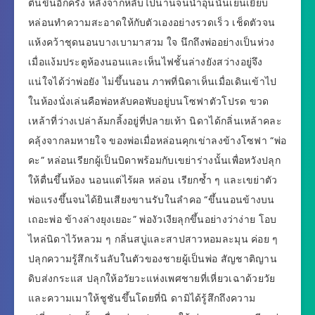
ตื่นขึ้นอีกครั้ง หลังจากหลับไปนานจนน้ำอุ่นนั้นเย็นเยียบ
หล่อนทำความสะอาดให้กับตัวเองอย่างรวดเร็ว เช็ดตัวจน
แห้งคว้าชุดนอนบางเบามาสวม ใจ นึกถึงพ่ออย่างเป็นห่วง
เมื่อแง้มประตูห้องนอนและเห็นไฟชั้นล่างยังสว่างอยู่จึง
แน่ใจได้ว่าพ่อยัง ไม่ขึ้นนอน ภาพที่นิดาเห็นเมื่อเดินเข้าไป
ในห้องนั่งเล่นคือพ่อหลับคอพับอยู่บนโซฟาตัวโปรด ขวด
เหล้าที่ว่างเปล่าล้มกลิ้งอยู่ที่ปลายเท้า นิดาได้กลิ่นเหล้าคละ
คลุ้งจากลมหายใจ ของพ่อเมื่อหล่อนคุกเข่าลงข้างโซฟา “พ่อ
คะ” หล่อนเรียกผู้เป็นบิดาพร้อมกับเขย่าร่างนั้นเพื่อหวังปลุก
ให้ตื่นขึ้นห้อง นอนแต่ไร้ผล หล่อน เรียกซ้ำ ๆ และเขย่าตัว
พ่อแรงขึ้นจนได้ยินเสียงขานรับในลำคอ “ขึ้นนอนข้างบน
เถอะพ่อ ข้างล่างยุงเยอะ” พ่องัวเงียลุกขึ้นอย่างว่าง่าย โอบ
ไหล่นิดาไว้หลวม ๆ กลิ่นสบู่และสาปสาวหอมละมุน ค่อย ๆ
ปลุกความรู้สึกเร้นลับในตัวของชายผู้เป็นพ่อ สัญชาติญาน
ดิบส่งกระแส ปลุกให้อวัยวะแห่งเพศชายที่เหี่ยวเฉาด้วยวัย
และความเมาให้ชูชันขึ้นโดยที่นิ ดามิได้รู้สึกถึงความ