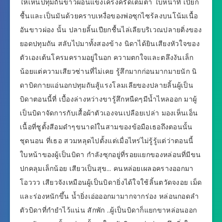
ให้เห็นปทุมถันขาวผ่อนแข็งเคร่งครัดเต็มตา ใบหน้าที่ เปียก
ชื้นและเป็นมันด้วยคราบเหงื่อของพ่อซุกไซร้ลงบนโน้มเนื้อ
อันขาวผ่อง นั้น ปลายลิ้นเปียกชื้นไล่เลียบริเวณปลายติ่งของ
ยอดปทุมถัน สลับไปมาทั้งสองข้าง นิดาได้ยินเสียงหัวใจของ
ตัวเองเต้นโครมครามอยู่ในอก ความตกใจและตลึงงันเล็ก
น้อยแต่ความเสียวซ่านที่ไม่เคย รู้สึกมากก่อนมากมายนัก นิ
ดาบิดกายแอ่นอกปทุมถันสู้แรงโลมเลียของปลายลิ้นผู้เป็น
บิดาตอนนี้ที่ เบื้องล่างหว่างขารู้สึกหนืดๆมีน้ำไหลออก มาผู้
เป็นบิดาจัดการกับเสื้อผ้าตัวเองจนเปลือยเปล่า มองเห็นเอ็น
เนื้อที่ชูตั้งสีอมดำๆขนาด1ในสามของข้อมือเธอถึงตอนนั้น
ชุดนอน ที่เธอ สวมหลุดไปตั้งแต่เมื่อไหร่ไม่รู้รู้แต่ว่าตอนนี้
ใบหน้าของผู้เป็นบิดา กำลังซุกอยู่ที่รอยแยกของหล่อนที่มีขน
ปกคลุมเล็กน้อย เสียวเป็นสุข… คนหล่อยเผลอครางออกมา
โอววว เสียวจังเหมือนผู้เป็นบิดายิ่งได้ใจใช้ลิ้นตวัดจงอย เม็ด
และร่องหนักขึ้น น้ำยิ่งเอ่อออกมามากจากร่อง หล่อนกอดลำ
ตัวบิดาที่กำยำไว้แน่น สักพัก ..ผู้เป็นบิดาก็แยกขาหล่อนออก