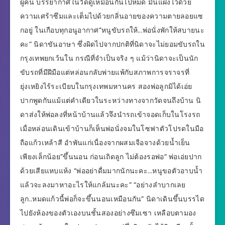
ผู้คน บรรยากาศในวัดดูเหมือนกันไปหมด มันแฝงไว้ด้วย
ความเศร้าซึมและเต็มไปด้วยกลิ่นอายของความตายลอยแซ
กอยู่ ในเกือบทุกอนูอากาศ”หนูขับรถให้…พ่อนั่งพักให้สบายนะ
คะ” นิดาขันอาษา ซึ่งผิดไปจากปกติที่นิดาจะไม่ยอมขับรถใน
กรุงเทพยกเว้นใน กรณีที่จำเป็นจริง ๆ แม้ว่านิดาจะเป็นนัก
ขับรถที่มีฝีมือแต่หล่อนกลับพ่ายแพ้กับสภาพการจราจรที่
ยุ่งเหยิงไร้ระเบียบในกรุงเทพมหานคร สองพ่อลูกมิได้เอ่ย
ปากพูดกันแม้แต่คำเดียวในระหว่างทางจากวัดจนถึงบ้าน นิ
ดาส่งให้พ่อลงที่หน้าบ้านแล้วจึงนำรถเข้าจอดเก็บในโรงรถ
เมื่อหล่อนเดินเข้าบ้านก็เห็นพ่อนั่งจมในโซฟาตัวโปรดในมือ
ถือแก้วเหล้าสี อำพันแก่เนื่องจากผสมเจือจางด้วยน้ำเย็น
เพียงเล็กน้อย”ขึ้นนอน ก่อนเถิดลูก ไม่ต้องรอพ่อ” พ่อเอ่ยปาก
ด้วยเสียแหบแห้ง “พ่ออย่าดื่มมากนักนะคะ…หนูขอตัวอาบน้ำ
แล้วจะลงมาหาอะไรให้แกล้มนะคะ” “อย่างลำบากเลย
ลูก..หมดแก้วนี้พ่อก็จะขึ้นนอนเหมือนกัน” นิดาเดินขึ้นบรรได
ไปยังห้องของตัวเองบนชั้นสองอย่างซึมเซา เหลือบตามอง