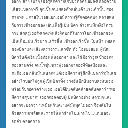
ออกๆ ช้าๆ เบาๆ เธอรู้สึกความเจ็บปวดลดน้อยลงเหลือความ
เสียวแปลกๆทวี คูณขึ้นจนเผลอตัวแอ่นเด้าแรงเด้านั้น สอง
สามหน …ภายในรอยแยกเธอมีความรู้สึกตอดตุบๆ หลายหน
กับการเข้าออกของ เอ็นเนื้อผู้เป็น บิดา ต่างคนมีเหงื่อโทรม
กาย สักครู่เธอสังเกตเห็นสิ่งผิดปกติในการโยกเข้าออกของ
เอ็นเนื้อ…มันเร็วมาก ..เร็วขึ้น เข้าออกเร็วขึ้น ใบหน้า เหยเก
ของบิดาและเสียงครางกระเส่าซีด ดัง โอยยยยยย…ผู้เป็น
บิดารีบดึงเอ็นเนื้อท่อนนั้นออกมา และใช้มือกำรูดเข้าออกๆ
สองสามครั้ง จนน้ำขุ่นขาวพุ่งออกมากองที่ท้องน้อยและ
สะดือเธอ กลิ่นมันแปลกๆแต่เธอมีความรู้สึกที่แปลกว่ามันสุข
อย่างไรบอกไม่ถูก ผู้เป็นบิดาทิ้ง ร่างอันบึกบึนฮวบคงทับเธอ
พร้อมกับกอดรัดร่างเธอ เธอได้ยินคลับคล้ายคลับคลาว่า”พ่อ
มีความสุขมาก” เธอก็กอดตอบผู้เป็นบิดาอย่าง หลวมๆและ
อยากจะบอกว่า “เหมือนกันค่ะ”แต่มันพูดไม่ออก จึงหลับไป
ด้วยความเพลียและราตรีนั้นก็ผ่านไป..ผ่านไป….แต่เธอจะ
จดจำ ตลอดกาล