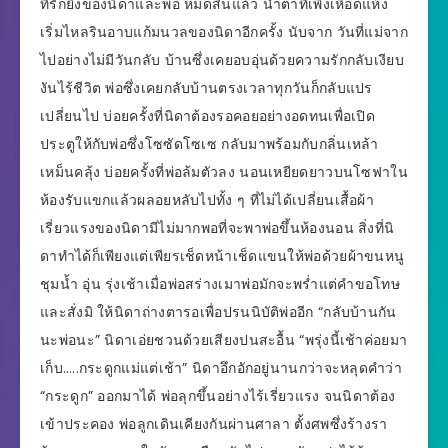
ที่รักยิ่งของนิดาและพ่อ หมดสิ้นแล้ว น้ำตาที่เพิ่งเหือดแห้ง
เริ่มไหลรินอาบแก้มนวลของนิดาอีกครั้ง นับจาก วันที่แม่จาก
ไปอย่างไม่มีวันกลับ บ้านซึ่งเคยอบอุ่นด้วยความรักกลับเงียบ
งันไร้ชีวิต พ่อซึ่งเคยกลับบ้านตรงเวลาทุกวันก็กลับแปร
เปลี่ยนไป บ่อยครั้งที่นิดาต้องรอคอยอย่างอดทนเพื่อเปิด
ประตูให้กับพ่อซึ่งโซซัดโซเซ กลับมาพร้อมกับกลิ่นเหล้า
เหม็นคลุ้ง บ่อยครั้งที่พ่อล้มตัวลง นอนเหยียดยาวบนโซฟาใน
ห้องรับแขกแล้วผลอยหลับไปทั้ง ๆ ที่ไม่ได้เปลี่ยนเสื้อผ้า
เรี่ยวแรงของนิดามีไม่มากพอที่จะพาพ่อขึ้นห้องนอน สิ่งที่นิ
ดาทำได้ก็เพียงแต่เพียรเช็ดหน้าเช็ดแขนให้พ่อด้วยผ้าขนหนู
ชุมน้ำ อุ่น รุ่งเช้าเมื่อพ่อสร่างเมาพ่อมักจะพร่ำแต่คำขอโทษ
และสั่งมิ ให้นิดาถ่างตารอเพื่อปรนนิบัติพ่ออีก “กลับบ้านกัน
นะพ่อนะ” นิดาเอ่ยชวนด้วยเสียงปนสะอื้น “พรุ่งนี้เช้าค่อยมา
เก็บ…..กระดูกแม่แต่เช้า” นิดาอึกอักอยู่นานกว่าจะหลุดคำว่า
“กระดูก” ออกมาได้ พ่อลุกขึ้นอย่างไร้เรี่ยวแรง จนนิดาต้อง
เข้าประคอง พ่อลูกเดินเคียงกันผ่านศาลา ตั้งศพซึ่งร้างรา