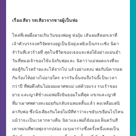
เรื่องเสียว รสเสียวจากชายผู้เป็นพ่อ
ไหล่ที่เคยผึ่งผายเกินวันของพ่อดู ห่องุ้ม เส้นผมสีดอกเลาที่
เจ้าตัวบรรจงหวีจัดทรงอยู่เป็นนิจยุ่งเหยิงเป็นกระเซิง นิดา
จำวันที่เลวร้ายที่ สุดในชีวิตของเธอและพ่อได้อย่างแม่นยำ
วันที่หมอเจ้าของไข้แจ้งกับพ่อและ นิดาว่าแม่หมดแรงที่จะ
ต่อสู้กับโรคร้ายและได้จากไป แล้วอย่างสงบ พ่อกับนิดากอด
กันร้องไห้อย่างไม่อายใคร จากวันนั้นจนถึงวันนี้เป็นเวลา
กว่าปี ที่พ่อดึงดันไม่ยอมเผาศพแม่ แต่ด้วยแรง รบเร้าของ
ยาย และญาติข้างแม่พ่อจึงยินยอมในที่สุด แขกและญาติ
ที่มาเผาศพต่างทะยอยกันกลับจนหมดสิ้นแล้ว คงเหลือแต่นิ
ดากับพ่อ ซึ่งนั่งเคียงกันโดยไม่มีทีท่าว่าจะขยับเขยีอนไปไหน
แม้ว่าจะเป็นเวลากลางคืน นิดาและพ่อก็ยังมองเห็นควันสี
เทาหม่นที่พวยพุ่งจากปล่อง เมรุเผาร่างซึ่งครั้งหนึ่งเคยเป็น