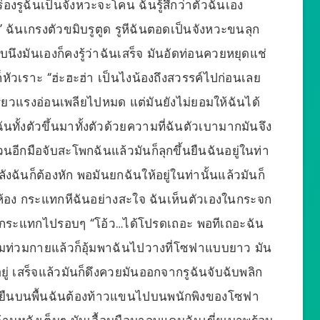
งรูฉันเป็นจังหวะจะโคน ฉันรู้สึกว่าตัวฉันเอง
ฉันเกรงตัวขมิบรูตูด รูหีฉันตอดเป็นจังหวะขนลุก
นึงมันเองก็คงรู้ว่าฉันเสร็จ มันอัดท่อนควยหยุดแช่
็หัวเราะ “ฮ่ะฮะฮ่า เป็นไงน้องถึงสวรรค์ไปก่อนเลย
ี่ยวแรงอ่อนเพลียไปหมด แต่มันยังไม่ยอมให้ฉันได้
ทั้งตัวขึ้นมาทั้งตัวด้วยความที่ฉันตัวเบามากมันจึง
นอีกมือจับสะโพกฉันแล้วมันก็ลุกขึ้นยืนฉันอยู่ในท่า
ังฉันก็ต้องหัก พอมันยกฉันให้อยู่ในท่านั้นแล้วมันก็
้อง กระแทกหีฉันอย่างสะใจ ฉันเห็นตัวเองในกระจก
ินกระแทกไปรอบๆ “โอ้ว…ได้โปรดเถอะ พอทีเถอะฉัน
โทรมท่วมกายแล้วก็อุ้มพาฉันไปวางที่โซฟาแบบยาว มัน
ยู่ เสร็จแล้วมันก็ดึงควยมันออกจากรูฉันจับฉับพลิก
็ยืนบนพื้นฉันต้องท้าวแขนไปบนพนักพิงของโซฟา