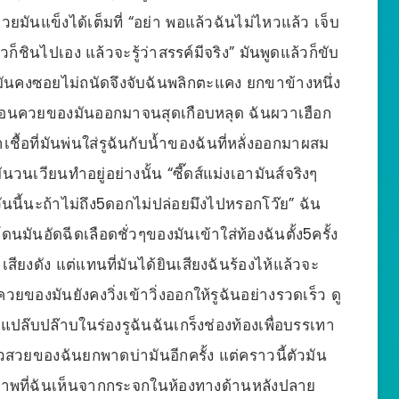
ยมันแข็งได้เต็มที่ “อย่า พอแล้วฉันไม่ไหวแล้ว เจ็บ
ก็ชินไปเอง แล้วจะรู้ว่าสรรค์มีจริง” มันพูดแล้วก็ขับ
ันคงซอยไม่ถนัดจึงจับฉันพลิกตะแคง ยกขาข้างหนึ่ง
ึงท่อนควยของมันออกมาจนสุดเกือบหลุด ฉันผวาเฮือก
เชื้อที่มันพ่นใส่รูฉันกับน้ำของฉันที่หลั่งออกมาผสม
นวนเวียนทำอยู่อย่างนั้น “ซี๊ดส์แม่งเอามันส์จริงๆ
 วันนี้นะถ้าไม่ถึง5ดอกไม่ปล่อยมึงไปหรอกโว๊ย” ฉัน
นมันอัดฉีดเลือดชั่วๆของมันเข้าใส่ท้องฉันตั้ง5ครั้ง
เสียงดัง แต่แทนที่มันได้ยินเสียงฉันร้องไห้แล้วจะ
ควยของมันยังคงวิ่งเข้าวิ่งออกให้รูฉันอย่างรวดเร็ว ดู
แปล๊บปล๊าบในร่องรูฉันฉันเกร็งช่องท้องเพื่อบรรเทา
วยของฉันยกพาดบ่ามันอีกครั้ง แต่คราวนี้ตัวมัน
ส์ ภาพที่ฉันเห็นจากกระจกในห้องทางด้านหลังปลาย