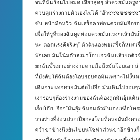
จนหีฉันร้อนไปหมด เสียวสุดๆ ลำควยมันครูดร่อ
ควบคุมร่างกายตัวเองไม่ได้ “อ๊าซซซซซซซซ” 
ชัน หน้ามืดหวิว ฉันเสร็จคาท่อนควยมันอีกรอบ
เพื่อให้รูหีของฉันดูดท่อนควยมันแรงๆแล้วมันก
นะ ตอดแรงดีจริงๆ” ตัวฉันเองพอเสร็จก็หมดเร
พักเลย มันโน้มตัวลงมาโอบเอวฉันแล้วยกตัวฉัน
ยกฉันขึ้นมาอย่างง่ายดายมือนึงมันโอบเอว ส่ว
ที่บังคับให้ฉันต้องโอบรอบคอมันเพราะไม่งั้นหล
เดินกระแทกควยมันต่อไปอีก มันเดินไปรอบๆห
เงารอบๆห้องร่างงามของฉันต้องถูกมันอุ้มเด
เจ็บโอ๊ย…ฮือๆ”มันอุ้มฉันจนตัวมันเองเหงื่อ
วางร่างที่อ่อนปวกเปียกลงโดยที่ควยมันยังคาอ
คว่ำขาข้างนึงยันไปบนโซฟาส่วนขาอีกข้างก