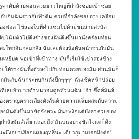
งรูคาคับด้วยท่อนควยยาวใหญ่ที่กำลังซอยเข้าซอย
ตัดกับก้นฉันราวกับฟ้าดิน ควยที่กำลังซอยอาบเคลือบ
องฟอด ไข่สองใบที่ดำแซมไปด้วยขนส่ายสะบัด
ับโน้มตัวไปดึงร่างของฉันดึงขึ้นมานั่งคร่อมท่อน
สะโพกอันกลมกลึง ฉันเลยต้องนั่งหันหน้าชนกับมัน
มเหยียด พอเข้าที่เข้าทาง มันก็เริ่มใช้เข่าสองข้าง
อยให้ร่างฉันทิ้งตัวลงไปกับท่อนควยของมัน ส่วนมันก็
มันกับฉันกระทบกันดังปึ๊กๆๆๆๆ ฉันเชิดหน้าปล่อย
ีเลยอ้าปากดำหนาอมดูดหัวนมฉัน “อ้า ซี๊ดส์มันส์
ฉันร้องครวญครางเสียงดังลั่นด้วยความเจ็บผสมกับความ
ถือของมันดังขึ้นมาขัดจังหวะ มันชะงักแต่ยังคาควยของ
ำลังมันส์เดี๋ยวเถอะมึง”มันบ่นอย่างขัดใจแต่ก็ดึง
นะมึงอย่าเสือกแผลงฤทธิ์นะ เดี๋ยวกูมาเยอดมึงต่อ”