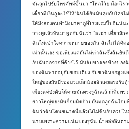
มันลุกไปรับโทรศัพท์ขึ้นมา “โหลโว้ย มีอะไรวะ
เดี๋ยวมีเงินกูจะใช้ให้”ฉันได้ยินมันคุยกับใครไม
ให้มึงสองคนทำมึงมาหากูที่โรงแรมปี๊บอินน์นะ” 
วางหูแล้วหันมาพูดกับฉันว่า “ฮะฮ่า เดี๋ยวสักค
ฉันไม่เข้าใจความหมายของมัน ฉันไม่ได้คิดอะไ
เท่านั้นเอง ขอเพียงแต่มันไม่ฆ่าฉันซึ่งฉันยิน
กับฉันต่อจากที่ค้างไว้ มันจับขาสองข้างของ
ของฉันพาดอยู่กับขอบเตียง จับขาฉันยกสูงแห
ใหญ่ของมันมีรอยบวมเล็กน้อยอ้าเผยอรอรับดุ้น
เพียงแค่บังคับให้ควยมันตรงรูฉันแล้วก็ทิ่มพ
ยาวใหญ่ของมันก็จมมิดด้ามยันมดลูกฉันโดยที่
ฉันว่าฉันโดนขนาดนี้แล้วยังไม่ชินกับควยใหญ
นาบเพราะความแน่นของรูฉัน น้ำหล่อลื่นตามธ