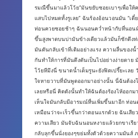
รมณืขึ้นมาแล้วโว้ย”มันขยับซอยเบาๆเพื่อให้คว
แสบไปหมดทั้งรูเลย” ฉันร้องอ้อนวอนมัน “เดี๋ยว
ท่อนควยซอยช้าๆ ฉันนอนคว่ำหน้ากับที่นอนม
ขึ้นสูงพาดบนบ่ามันข้างเดียวแล้วมันก็ชักด
มันดันกลับเข้าที่เดิมอย่างแรง ความลื่นของน้ำ
กันทำให้การที่มันดึงดันเป็นไปอย่างง่ายดาย มั
โว้ยหีมึงนี่ ขนาดน้ำเต็มรูนะยังฟิตเปรี๊ยะเลย
ใจหายวาบที่มันพูดออกมาอย่างนั้น นี่ฉันต้องโด
เลยหรือนี่ คิดดังนั้นทำให้ฉันต้องร้องไห้ออกมา
เห็นใจมันกลับมีอารมณ์หื่นเพิ่มขึ้นมาอีก ท่อน
เหมือนว่าจะเร็วขึ้นกว่าตอนแรกด้วย ฉันเสียว
ความเสียว มันจับฉันนอนหงายแล้วยกขาเรียวส
กลับลุกขึ้นนั่งยองๆขย่มทั้งตัวด้วยความมัน