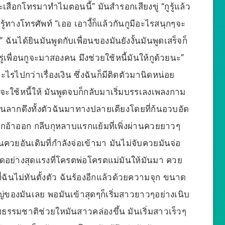
เสือกโทรมาทำไมตอนนี้” มันสำรอกเสียงขู่ “กูรู้แล้ว
่รู้ทางโทรศัพท์ “เออ เอางี้ก็แล้วกันกูมีอะไรสนุกๆจะ
ฉันได้ยินมันพูดกับเพื่อนของมันยังงั้นมันพูดเสร็จก็
รู่เพื่อนกูจะมาสองคน มึงช่วยใช้หนี้มันให้กูด้วยนะ”
รไปกว่าเรื่องเงิน ซึ่งฉันก็มีติดตัวมานิดหน่อย
ดีจะใช้หนี้ให้ มันพูดจบก็กลับมาเริ่มบรรเลงเพลงกาม
ฉันลากดึงทั้งตัวฉันมาทางปลายเตียงโดยที่ก้นอวบอัด
กอ้าออก กลีบกุหลาบแรกแย้มที่เพิ่งผ่านควยยาวๆ
ควยอันเดิมที่กำลังจ่อเข้ามา มันไม่จับควยมันจ่อ
รวดอย่างสุดแรงที่โครตพ่อโครตแม่มันให้มันมา ควย
ฉันไม่ทันตั้งตัว ฉันร้องอีกแล้วด้วยความจุก ขนาด
่ของมันเลย พอมันเข้าสุดๆก็เริ่มสาวยาวๆอย่างเนิบ
รรมชาติช่วยใหมันสาวคล่องขึ้น มันเริ่มสาวเร็วๆ