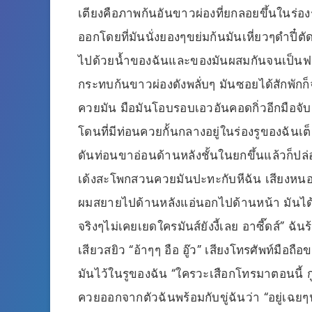
เตียงคือภาพก้นอันขาวผ่องที่ยกลอยขึ้นในร่อ
ออกโดยที่มันนั่งยองๆขย่มก้นมันเหี่ยวๆดำปี๋
ไปด้วยน้ำของฉันและของมันผสมกันจนเป็นฟ
กระทบก้นขาวผ่องดังพลั่บๆ มันซอยได้สักพักก็จ
ควยมัน มือมันโอบรอบเอวอันคอดกิ่วอีกมือจับ
โดนที่มีท่อนควยกั้นกลางอยู่ในร่องรูของฉันเต็
ดันท่อนขาอ่อนด้านหลังชั้นในยกขึ้นแล้วก็ปล่
เด้งสะโพกสวนควยมันปะทะกับหีฉัน เสียงหนอก
ผมสยายไปด้านหลังแอ่นอกไปด้านหน้า มันได้ท
จริงๆไม่เคยเยดใครมันส์ยังงี้เลย อาซี๊ดส์” 
เสียวสยิว “อ้าๆๆ อือ อู๊ว” เสียงโทรศัพท์มือ
มันไว้ในรูของฉัน “ใครวะเสือกโทรมาตอนนี้ กูก
ควยออกจากตัวฉันพร้อมกับขู่ฉันว่า “อยู่เฉยๆ