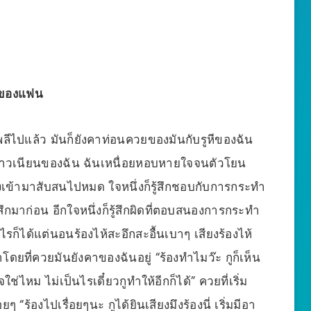
ี้ของแฟน
มพลีไปแล้ว มันก็ยังคาท่อนควยของมันกับรูหีของฉัน
่ขาวเนียนของฉัน ฉันเหนื่อยหอบหายใจจนตัวโยน
ดังเข้ามาสับสนไปหมด ใจหนึ่งก็รู้สึกชอบกับการกระทำ
สึกมาก่อน อีกใจหนึ่งก็รู้สึกผิดที่ตอบสนองการกระทำ
างไรก็ได้แต่นอนร้องไห้สะอึกสะอื้นเบาๆ เสียงร้องไห้
่าโดยที่ควยมันยังคาของฉันอยู่ “ร้องทำไมว๊ะ กูก็เห็น
ช่ไหม ไม่เป็นไรเดี๋ยวกูทำให้อีกก็ได้” ควยที่เริ่ม
อยๆ “ร้องไปเรื่อยๆนะ กูได้ยินเสียงมึงร้องนี่ เริ่มมีอา