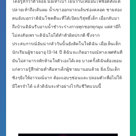
โดยรู้สึกว่าตัวลอย มือเท้าเบา เย็นวาบเหมือนไฟช๊อตตั้งแต่
ปลายเท้าถึงเส้นผม น้ำเขาออกมาจนล้นช่องคลอด ชายสอง
คนยังบอกว่าดิฉันโชคดีนะที่ได้เปิดบริสุทธิ์เด็ก เมื่อกลับมา
ถึงบ้านดิฉันรีบอาบน้ำชำระร่างกายทุกชอกทุกมุม แต่สามีก็
ไม่สงสัยเพราะดิฉันไม่ได้ทำตัวผิดปรกติ ซึ่งจาก
ประสบการณ์อันน่ากลัววันนั้นยังติดในใจดิฉัน เมื่อเห็นเด็ก
นักเรียนผู้ชายอายุ 13-14 ปี ดิฉันจะเกิดอารมณ์ทางเพศทันที
มันไม่สามารถหักห้ามใจตัวเองได้เลย บางครั้งดิฉันต้องยอม
แก่ความรู้สึกฝ่ายต่ำคือหาเด็กผู้ชายมานอนด้วย ยิ่งเป็นเด็ก
ซิงๆยิ่งให้อารมณ์มาก ต้องแอบๆซ่อนและปลอมตัวเพื่อไม่ให้
มีใครจำได้ แล้วดิฉันจะทำอย่างไรกับชีวิตแบบนี้