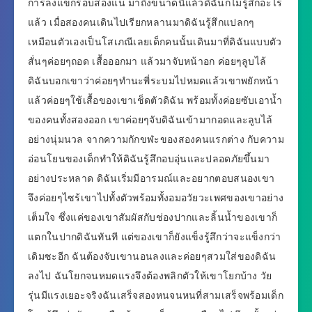
การลงแขกรอบสองแน่ มาถึงขนาดนี้แล้วดิฉันก็ไม่รู้สึกอะไร
แล้ว เมื่อสองคนเดินไปเรียกหลานมาดิฉันรู้สึกแปลกๆ
เหมือนตัวเองเป็นโสเภณีเลยเด็กคนนั้นเดินมาที่ดิฉันแบบตัว
สั่นๆค่อยๆถอด เสื้อออกมา แล้วมาจับหน้าอก ค่อยๆลูบไล้
ดิฉันบอกเขาว่าค่อยๆทำนะพี่ระบมไปหมดแล้วเขาพยักหน้า
แล้วค่อยๆใช้เสื้อของเขาเช็ดตัวดิฉัน พร้อมทั้งค่อยซับเอาน้ำ
ของคนทั้งสองออก เขาค่อยๆจับดิฉันเข้ามากอดและลูบไล้
อย่างนุ่มนวล จากความกักขฬะของสองคนแรกต่าง กับความ
อ่อนโยนของเด็กทำให้ดิฉันรู้สึกอบอุ่นและปลอดภัยขึ้นมา
อย่างประหลาด ดิฉันเริ่มมีอารมณ์และอยากตอบสนองเขา
จึงค่อยๆไซร้เขาไปทั้งตัวพร้อมทั้งอมอวัยวะเพศของเขาอย่าง
เต็มใจ ซึ่งแค่ของเขาสัมผัสกับช่องปากและลิ้นน้ำของเขาก็
แตกในปากดิฉันทันที แต่ของเขาก็ยังแข็งรู้สึกว่าจะแข็งกว่า
เดิมซะอีก ฉันต้องจับเขานอนลงและค่อยๆสวมใส่ของดิฉัน
ลงไป ฉันโยกจนหมดแรงจึงต้องพลิกตัวให้เขาโยกบ้าง วัย
รุ่นมีแรงเยอะจริงฉันเสร็จสองหนจนหนที่สามเสร็จพร้อมเด็ก