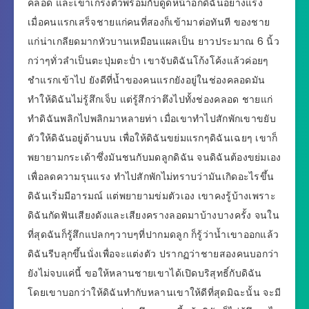
คลอด และเขาเกร็งตัวพร้อมกับดูดหน้าอกดิฉันอย่างแรง
เมื่อคนแรกเสร็จชายแก่คนที่สองก็เข้ามาต่อทันที ของชาย
แก่น่าเกลียดมากหัวบานเหมือนแผลเป็น ยาวประมาณ 6 นิ้ว
กว่าๆทั่วลำเป็นตะปุ่มตะป่ำ เขาจับดิฉันโก้งโค้งแล้วค่อยๆ
ชำแรกเข้าไป ยังดีที่น้ำของคนแรกยังอยู่ในช่องคลอดมัน
ทำให้ดิฉันไม่รู้สึกเจ็บ แต่รู้สึกว่าตึงไปทั้งช่องคลอด ชายแก่
ทำดิฉันพลิกไปพลิกมาหลายท่า เมื่อเขาทำไปสักพักเขาขยับ
ตัวให้ดิฉันอยู่ด้านบน เพื่อให้ดิฉันขย่มแรกๆดิฉันเฉยๆ เขาก็
พยายามกระเด้าซึ่งมันชนกับมดลูกดิฉัน จนดิฉันต้องขย่มเอง
เพื่อลดความรุนแรง ทำไปสักพักไม่ทราบว่ามันเกิดอะไรขึ้น
ดิฉันเริ่มมีอารมณ์ แต่พยายามข่มตัวเอง เขาคงรู้บ้างเพราะ
ดิฉันกัดฟันเสียงดังและเสียงครางลอดมาบ้างบางครั้ง จนใน
ที่สุดฉันก็รู้สึกแปลกๆวาบๆที่ปากมดลูก ก็รู้ว่าน้ำเขาออกแล้ว
ดิฉันรีบลุกขึ้นนั่งเพื่อจะแต่งตัว ปรากฏว่าชายสองคนบอกว่า
ยังไม่จบแค่นี้ ขอให้หลานชายเขาได้เปิดบริสุทธิ์กับดิฉัน
โดยเขาบอกว่าให้ดิฉันทำกับหลานเขาให้ดีที่สุดมิฉะนั้น จะมี