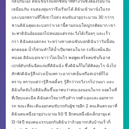
กลับกันเอง ดิฉันขึ้นรถแทกซี่หน้าที่ทำงานซึ่งต้องรอนาน
เหมือนกัน จนสองทุ่มกว่าจึงเรียกได้ ดิฉันเข้ามานั่งในรถ
และบอกสถานที่ให้เขาไปส่ง คนขับอายุประมาณ 30 กว่าๆ
ชวนดิฉันคุยและบอกว่าเวลานี้ตามถนนใหญ่รถติดมาก เขา
จะพาดิฉันอ้อมออกไปหน่อยแต่รถจะวิ่งได้เรื่อยๆ และเร็ว
กว่า ดิฉันตอบตกลง ระหว่างทางคนขับบอกดิฉันว่าวันนี้ฝน
ตกตลอด น้ำก็ท่วมทำให้น้ำเปียกพรมในรถ รถจึงเหม็นอับ
หน่อย ดิฉันบอกเขาว่าไม่เป็นไร พอพูดเสร็จคบขับก็เอาส
เปรย์ดับกลิ่นฉีดแถบที่ดิฉันนั่ง ซึ่งดิฉันก็ไม่ได้คิดอะไร นั่งไป
สักพักดิฉันรู้สึกง่วงเป็นเพราะอากาศเย็นหรือสเปรย์ก็ไม่
ทราบ ทราบแต่ว่ารู้สึกเคลิ้มๆ รู้สึกว่ารถวิ่งวกไปวนมา และ
ดิฉันก็หลับไปดิฉันตื่นขึ้นมาพบว่าตนเองนอนในรถ จอดในที่
ที่เงียบและมืด ดิฉันตกใจมากรีบสำรวจตัวเองและออกจาก
รถ ขณะที่จะเดินออกคนขับรถกับผู้ชายอีก 2 คนเดินตรงมาที่
ดิฉันคนหนึ่งอายุประมาณ 50 ปี อีกคนหนึ่งยังเด็กอายุแค่
13-14ปี สองคนแรกบอกกับดิฉันว่าถ้าอยากกลับบ้านเร็วก็