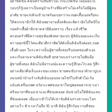
อย่าขัดขืน ดิฉันทราบทันทีว่าอะไรจะเกิดขึ้น เมื่อมองไป
รอบๆก็รู้เลยว่าเป็นหมู่บ้านร้างที่ยังสร้างไม่เสร็จไม่มีผู้คน
อาศัย ชายแก่เดินเข้ามาพร้อมบอกว่าจะถอดเสื้อเองหรือจะ
ให้พวกเขาฉีกให้ ดิฉันพยายามตั้งสติและคิดว่ายังไงก็หนีไม่
รอดถ้าเสื้อผ้าฉีกขาดสามีต้องทราบ เรื่อง แล้วชีวิต
ครอบครัวที่มีความสุขต้องพังทลายแน่ๆ สู้ดิฉันยอมและเก็บ
ความทุกข์นี้ไว้คนเดียวดีกว่าคิดได้ดังนั้นดิฉันจึงค่อยๆ ถอด
เสื้อผ้าออก ในระหว่างนั้นผู้ชายทั้งสองรีบถอดของตัวเอง
และเริ่มลวนลามดิฉันทันที ทุกส่วนบนร่างกายไม่พ้นมือ
ผู้ชายทั้งสอง ดิฉันไม่มีอารมณ์และความรู้สึกอะไรเลย รู้สึก
อย่างเดียวคือเจ็บและขยะแขยง ชายคนขับรถเอาผ้ามาปูบน
ถนนหน้าบ้านร้างจับดิฉันนอนหงายไซร้ไปทั่วตัวไม่เว้น
แม้แต่เครื่องเพศ อวัยวะเพศของเขาใหญ่พอสมควรเขาเอา
ครีมมาทาที่ของเขาและที่ช่องคลอด มันช่วยไม่ให้ดิฉันแสบ
ที่ช่องคลอด เมื่อเอาเข้าไปได้เขาจับดิฉันถ่างขาและโยก
อย่างเร็ว ชั่วเวลาไม่ถึง 10 นาที ดิฉันรู้สึกร้อนวาบที่ช่อง