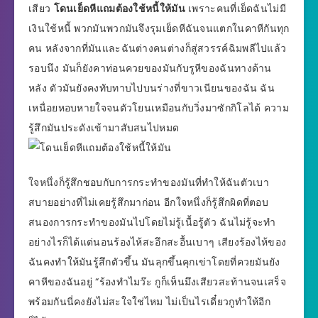
เสียว
โดนเย็ดหีแถมต้องใช้หนี้ให้มัน
เพราะคนที่เย็ดฉันไม่มี
เงินใช้หนี้ พวกมันพวกมันจึงรุมเย็ดหีฉันจนแตกในคาหีกันทุก
คน หลังจากที่มันและฉันต่างคนต่างก็สู่สวรรค์ฉิมพลีไปแล้ว
รอบนึง มันก็ยังคาท่อนควยของมันกับรูหีของฉันทางด้าน
หลัง ตัวมันยังคงทับทาบไปบนร่างที่ขาวเนียนของฉัน ฉัน
เหนื่อยหอบหายใจจนตัวโยนเหมือนกับวิ่งมาซักกิโลได้ ความ
รู้สึกมันประดังเข้ามาสับสนไปหมด
ใจหนึ่งก็รู้สึกชอบกับการกระทำของมันที่ทำให้ฉันตัวเบา
สบายอย่างที่ไม่เคยรู้สึกมาก่อน อีกใจหนึ่งก็รู้สึกผิดที่ตอบ
สนองการกระทำของมันไปโดยไม่รู้เนื้อรู้ตัว ฉันไม่รู้จะทำ
อย่างไรก็ได้แต่นอนร้องไห้สะอึกสะอื้นเบาๆ เสียงร้องไห้ของ
ฉันคงทำให้มันรู้สึกตัวขึ้น มันลุกขึ้นคุกเข่าโดยที่ควยมันยัง
คาหีของฉันอยู่ “ร้องทำไมว๊ะ กูก็เห็นมึงเสียวสะท้านจนเสร็จ
พร้อมกันนี่คงยังไม่สะใจใช่ไหม ไม่เป็นไรเดี๋ยวกูทำให้อีก