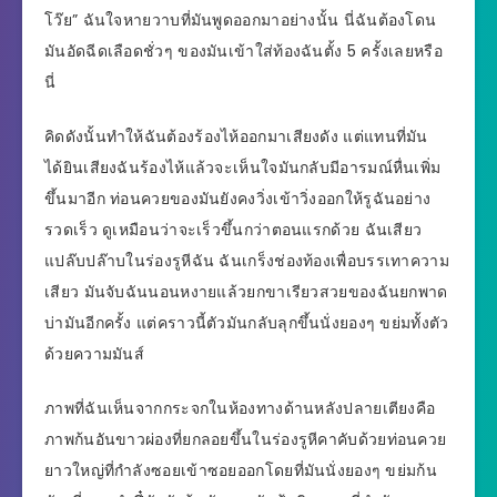
โว๊ย” ฉันใจหายวาบที่มันพูดออกมาอย่างนั้น นี่ฉันต้องโดน
มันอัดฉีดเลือดชั่วๆ ของมันเข้าใส่ท้องฉันตั้ง 5 ครั้งเลยหรือ
นี่
คิดดังนั้นทำให้ฉันต้องร้องไห้ออกมาเสียงดัง แต่แทนที่มัน
ได้ยินเสียงฉันร้องไห้แล้วจะเห็นใจมันกลับมีอารมณ์หื่นเพิ่ม
ขึ้นมาอีก ท่อนควยของมันยังคงวิ่งเข้าวิ่งออกให้รูฉันอย่าง
รวดเร็ว ดูเหมือนว่าจะเร็วขึ้นกว่าตอนแรกด้วย ฉันเสียว
แปล๊บปล๊าบในร่องรูหีฉัน ฉันเกร็งช่องท้องเพื่อบรรเทาความ
เสียว มันจับฉันนอนหงายแล้วยกขาเรียวสวยของฉันยกพาด
บ่ามันอีกครั้ง แต่คราวนี้ตัวมันกลับลุกขึ้นนั่งยองๆ ขย่มทั้งตัว
ด้วยความมันส์
ภาพที่ฉันเห็นจากกระจกในห้องทางด้านหลังปลายเตียงคือ
ภาพก้นอันขาวผ่องที่ยกลอยขึ้นในร่องรูหีคาคับด้วยท่อนควย
ยาวใหญ่ที่กำลังซอยเข้าซอยออกโดยที่มันนั่งยองๆ ขย่มก้น