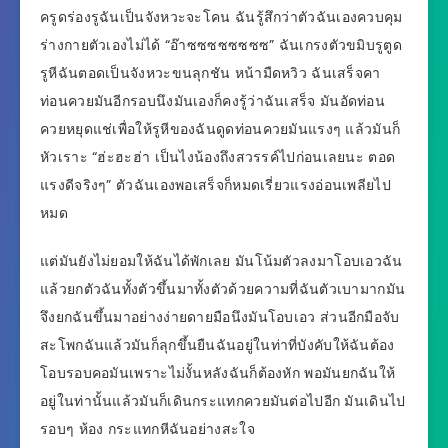
ครูดร่องรูฉันเป็นจังหวะจะโคน ฉันรู้สึกว่าตัวฉันเองควบคุม
ร่างกายตัวเองไม่ได้ “อ๊าซซซซซซซซ” ฉันเกรงตัวขมิบรูตูด
รูหีฉันตอดเป็นจังหวะขนลุกชัน หน้ามืดหวิว ฉันเสร็จคา
ท่อนควยมันอีกรอบนึงมันเองก็คงรู้ว่าฉันเสร็จ มันอัดท่อน
ควยหยุดแช่เพื่อให้รูหีของฉันดูดท่อนควยมันแรงๆ แล้วมันก็
หัวเราะ “ฮ่ะฮะฮ่า เป็นไงน้องถึงสวรรค์ไปก่อนเลยนะ ตอด
แรงดีจริงๆ” ตัวฉันเองพอเสร็จก็หมดเรี่ยวแรงอ่อนเพลียไป
หมด
แต่มันยังไม่ยอมให้ฉันได้พักเลย มันโน้มตัวลงมาโอบเอวฉัน
แล้วยกตัวฉันทั้งตัวขึ้นมาทั้งตัวด้วยความที่ฉันตัวเบามากมัน
จึงยกฉันขึ้นมาอย่างง่ายดายมือนึงมันโอบเอว ส่วนอีกมือจับ
สะโพกฉันแล้วมันก็ลุกขึ้นยืนฉันอยู่ในท่าที่บังคับให้ฉันต้อง
โอบรอบคอมันเพราะไม่งั้นหลังฉันก็ต้องหัก พอมันยกฉันให้
อยู่ในท่านั้นแล้วมันก็เดินกระแทกควยมันต่อไปอีก มันเดินไป
รอบๆ ห้อง กระแทกหีฉันอย่างสะใจ