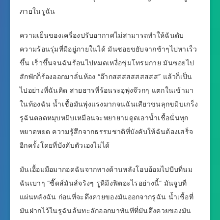
ภายในรูฉัน
ความเย็นของเครื่องปรับอากาศไม่สามารถทำให้ฉันดับ
ความร้อนรุ่มที่มีอยู่ภายในได้ มันซอยขยับจากช้าๆไปหาเร็ว
ขึ้น เร็วขึ้นจนฉันร้อนไปหมดเหงื่อชุ่มโทรมกาย มันซอยไป
สักพักก็ร้องออกมาลั่นห้อง “อ๊ากสสสสสสสสสส” แล้วก็เป็น
ไปอย่างที่ฉันคิด สายธารที่ร้อนระอุพุ่งจ๊วกๆ แตกในเข้ามา
ในท้องฉัน น้ำเชื้อมันพุ่งแรงมากจนฉันเสียวขนลุกขมิบเกร็ง
รูฉันตอดหมุบหมิบเหมือนจะพยายามดูดเอาน้ำเชื้อนั่นทุก
หยาดหยด ความรู้สึกจากธรรมชาติที่บังคับให้ฉันต้องเสร็จ
อีกครั้งโดยที่บังคับตัวเองไม่ได้
มันเอื้อมมือมากอดฉันจากทางด้านหลังโอบอ้อมไปบีบที่นม
ฉันเบาๆ “ซี๊ดส์มันส์จริงๆ รูหีมึงฟิตอะไรอย่างนี้” มันจูบที่
แผ่นหลังฉัน ก่อนที่จะดึงควยของมันออกจากรูฉัน น้ำเชื้อที่
มันฝากไว้ในรูฉันล้นทะลักออกมาทันทีที่มันดึงควยของมัน