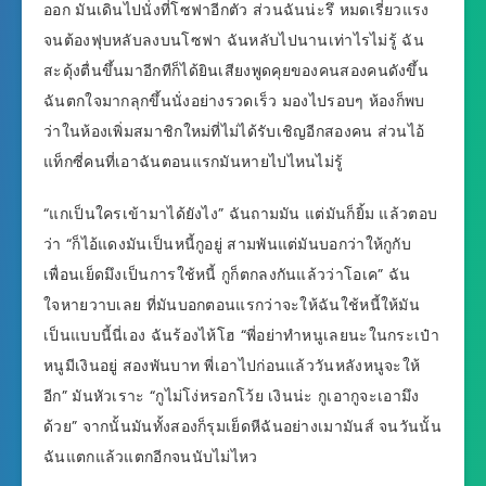
ออก มันเดินไปนั่งที่โซฟาอีกตัว ส่วนฉันน่ะรึ หมดเรี่ยวแรง
จนต้องฟุบหลับลงบนโซฟา ฉันหลับไปนานเท่าไรไม่รู้ ฉัน
สะดุ้งตื่นขึ้นมาอีกทีก็ได้ยินเสียงพูดคุยของคนสองคนดังขึ้น
ฉันตกใจมากลุกขึ้นนั่งอย่างรวดเร็ว มองไปรอบๆ ห้องก็พบ
ว่าในห้องเพิ่มสมาชิกใหม่ที่ไม่ได้รับเชิญอีกสองคน ส่วนไอ้
แท็กซี่คนที่เอาฉันตอนแรกมันหายไปไหนไม่รู้
“แกเป็นใครเข้ามาได้ยังไง” ฉันถามมัน แต่มันก็ยิ้ม แล้วตอบ
ว่า “ก็ไอ้แดงมันเป็นหนี้กูอยู่ สามพันแต่มันบอกว่าให้กูกับ
เพื่อนเย็ดมึงเป็นการใช้หนี้ กูก็ตกลงกันแล้วว่าโอเค” ฉัน
ใจหายวาบเลย ที่มันบอกตอนแรกว่าจะให้ฉันใช้หนี้ให้มัน
เป็นแบบนี้นี่เอง ฉันร้องไห้โฮ “พี่อย่าทำหนูเลยนะในกระเป๋า
หนูมีเงินอยู่ สองพันบาท พี่เอาไปก่อนแล้ววันหลังหนูจะให้
อีก” มันหัวเราะ “กูไม่โง่หรอกโว้ย เงินน่ะ กูเอากูจะเอามึง
ด้วย” จากนั้นมันทั้งสองก็รุมเย็ดหีฉันอย่างเมามันส์ จนวันนั้น
ฉันแตกแล้วแตกอีกจนนับไม่ไหว