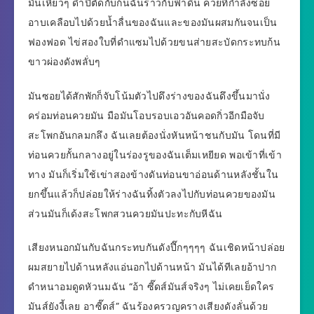
มันเหี่ยวๆ ดำปี๋ตัดกับก้นฉันราวกับฟ้าดิน ควยที่กำลังซอย
อาบเคลือบไปด้วยน้ำลื่นของฉันและของมันผสมกันจนเป็น
ฟองฟอด ไข่สองใบที่ดำแซมไปด้วยขนส่ายสะบัดกระทบก้น
ขาวผ่องดังพลั่บๆ
มันซอยได้สักพักก็จับโน้มตัวไปดึงร่างของฉันดึงขึ้นมานั่ง
คร่อมท่อนควยมัน มือมันโอบรอบเอวอันคอดกิ่วอีกมือจับ
สะโพกอันกลมกลึง ฉันเลยต้องนั่งหันหน้าชนกับมัน โดนที่มี
ท่อนควยกั้นกลางอยู่ในร่องรูของฉันเต็มเหยียด พอเข้าที่เข้า
ทาง มันก็เริ่มใช้เข่าสองข้างดันท่อนขาอ่อนด้านหลังชั้นใน
ยกขึ้นแล้วก็ปล่อยให้ร่างฉันทิ้งตัวลงไปกับท่อนควยของมัน
ส่วนมันก็เด้งสะโพกสวนควยมันปะทะกับหีฉัน
เสียงหนอกมันกับฉันกระทบกันดังปึ๊กๆๆๆๆ ฉันเชิดหน้าปล่อย
ผมสยายไปด้านหลังแอ่นอกไปด้านหน้า มันได้ทีเลยอ้าปาก
ดำหนาอมดูดหัวนมฉัน “อ้า ซี๊ดส์มันส์จริงๆ ไม่เคยเย็ดใคร
มันส์ยังงี้เลย อาซี๊ดส์” ฉันร้องครวญครางเสียงดังลั่นด้วย