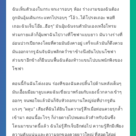
ฉันเห็นตัวเองในกระจกเงารอบๆ ห้อง ร่างงามของฉันต้อง
ถูกมันอุ้มเดินกระแทกไปรอบๆ “โอ้ว…ได้โปรดเถอะ พอที
เถอะฉันเจ็บโอ๊ย…ฮือๆ” มันอุ้มฉันจนตัวมันเองเหงื่อโทรม
ท่วมกายแล้วก็อุ้มพาฉันไปวางที่โซฟาแบบยาว มันวางร่างที่
อ่อนปวกเปียกลงโดยที่ควยมันยังคาอยู่ เสร็จแล้วมันก็ดึงควย
มันออกจากรูฉันจับฉับพลิกคว่ำขาข้างนึงยันไปบนโซฟา
ส่วนขาอีกข้างก็ยืนบนพื้นฉันต้องท้าวแขนไปบนพนักพิงของ
โซฟา
ตอนนี้ก้นฉันโด่งงอน ร่องหีของฉันคงปลิ้นไปด้านหลังเต็มๆ
มันเอื้อมมือมาลูบแคมฉันเขี่ยเบาพร้อมกับแยงนิ้วกลางเข้าๆ
ออกๆ จนพอใจแล้วมันก็จับหัวถอกบานใหญ่จ่อที่ปากรูดัน
แรงๆ ”ผลุบ” เสียงที่ฉันได้ยินในความรู้สึกเมื่อท่อนควยรุกล้ำ
เข้ามา ตอนนี้อะไรๆ ก็ง่ายดายไปหมดแล้วสำหรับฉันซึ่ง
โดนมาขนาดนี้แล้ว ฉันไม่รู้สึกเจ็บอีกต่อไป ความรู้สึกมีเพียง
ความคับแน่นและความจุกของควยยาวใหญ่ ที่สอดใส่อยู่