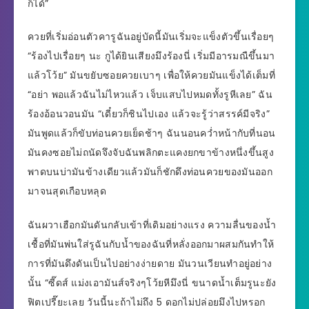
ก็ได้”
ควยที่เริ่มอ่อนตัวคารูฉันอยู่บัดนี้มันเริ่มจะแข็งตัวขึ้นเรื่อยๆ
“ร้องไปเรื่อยๆ นะ กูได้ยินเสียงมึงร้องนี่ เริ่มมีอารมณืขึ้นมา
แล้วโว้ย” มันขยับซอยควยเบาๆ เพื่อให้ควยมันแข็งได้เต็มที่
“อย่า พอแล้วฉันไม่ไหวแล้ว เจ็บแสบไปหมดทั้งรูหีเลย” ฉัน
ร้องอ้อนวอนมัน “เดี๋ยวก็ชินไปเอง แล้วจะรู้ว่าสรรค์มีจริง”
มันพูดแล้วก็ขับท่อนควยเย็ดช้าๆ ฉันนอนคว่ำหน้ากับที่นอน
มันคงซอยไม่ถนัดจึงจับฉันพลิกตะแคงยกขาข้างหนึ่งขึ้นสูง
พาดบนบ่ามันข้างเดียวแล้วมันก็ชักดึงท่อนควยของมันออก
มาจนสุดเกือบหลุด
ฉันผวาเฮือกมันดันกลับเข้าที่เดิมอย่างแรง ความลื่นของน้ำ
เชื้อที่มันพ่นใส่รูฉันกับน้ำของฉันที่หลั่งออกมาผสมกันทำให้
การที่มันดึงดันเป็นไปอย่างง่ายดาย มันวนเวียนทำอยู่อย่าง
นั้น “ซี๊ดส์ แม่งเอามันส์จริงๆโว้ยหีมึงนี่ ขนาดน้ำเต็มรูนะยัง
ฟิตเปรี๊ยะเลย วันนี้นะถ้าไม่ถึง 5 ดอกไม่ปล่อยมึงไปหรอก