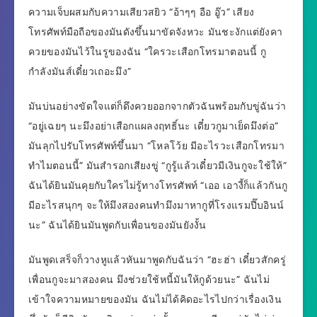
ความเจ็บผสมกับความเสียวสยิว “อ้าๆๆ อือ อู๊ว” เสียง
โทรศัพท์มือถือของมันดังขึ้นมาขัดจังหวะ มันชะงักแต่ยังคา
ควยของมันไว้ในรูของฉัน “ใครวะเสือกโทรมาตอนนี้ กู
กำลังมันส์เดี๋ยวเถอะมึง”
มันบ่นอย่างขัดใจแต่ก็ดึงควยออกจากตัวฉันพร้อมกับขู่ฉันว่า
“อยู่เฉยๆ นะมึงอย่าเสือกแผลงฤทธิ์นะ เดี๋ยวกูมาเย็ดมึงต่อ”
มันลุกไปรับโทรศัพท์ขึ้นมา “โหลโว้ย มีอะไรวะเสือกโทรมา
ทำไมตอนนี้” มันสำรอกเสียงขู่ “กูรู้แล้วเดี๋ยวมีเงินกูจะใช้ให้”
ฉันได้ยินมันคุยกับใครไม่รู้ทางโทรศัพท์ “เออ เอางี้ก็แล้วกันกู
มีอะไรสนุกๆ จะให้มึงสองคนทำมึงมาหากูที่โรงแรมปี๊บอินน์
นะ” ฉันได้ยินมันพูดกับเพื่อนของมันยังงั้น
มันพูดเสร็จก็วางหูแล้วหันมาพูดกับฉันว่า “ฮะฮ่า เดี๋ยวสักครู่
เพื่อนกูจะมาสองคน มึงช่วยใช้หนี้มันให้กูด้วยนะ” ฉันไม่
เข้าใจความหมายของมัน ฉันไม่ได้คิดอะไรไปกว่าเรื่องเงิน