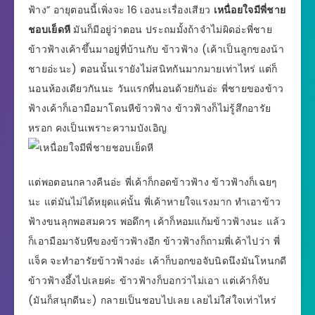
ฟ้าง” อายุตอนนี้เพิ่งจะ 16 เองนะเรื่องเสียว
เหนื่อยใจมีพี่ชาย
ชอบเย็ดหี
มันก็มีอยู่ว่าตอน ประถมมั้งถ้าจำไม่ผิดอ่ะพี่ชาย
ข้าวฟ้างเค้าขึ้นมาอยู่ที่บ้านกับ ข้าวฟ้าง (เค้าเป็นลูกของน้า
ชายอ่ะนะ) ตอนนั้นเรายังไม่สนิทกันมากมายเท่าไหร่ แต่ก็
นอนห้องเดียวกันนะ วันแรกที่นอนด้วยกันอ่ะ พี่ชายของข้าว
ฟ้างเค้าก็เอามือมาโดนหีข้าวฟ้าง ข้าวฟ้างก็ไม่รู้สึกอารัย
หรอก คงเป็นเพราะความบังเอิญ
แต่พอตอนกลางคืนอ่ะ พี่เค้าก็กอดข้าวฟ้าง ข้าวฟ้างก็เฉยๆ
นะ แต่มันไม่ได้หยุดแค่นั้น พี่เค้าหายใจแรงมาก ทำเอาข้าว
ฟ้างขนลุกพอสมควร พอดึกๆ เค้าก็หอมแก้มข้าวฟ้างนะ แล้ว
ก็เอามือมาจับหีของข้าวฟ้างอีก ข้าวฟ้างก็ถามพี่เค้าไปว่า พี่
แจ็ค จะทำอารัยข้าวฟ้างอ่ะ เค้าก็บอกขอจับนิดนึงมันโหนกดี
ข้าวฟ้างอึ้งไปเลยค่ะ ข้าวฟ้างก็บอกว่าไม่เอา แต่เค้าก็จับ
(มันก็สนุกดีนะ) กลายเป็นชอบไปเลย เลยไม่ใส่ใจเท่าไหร่