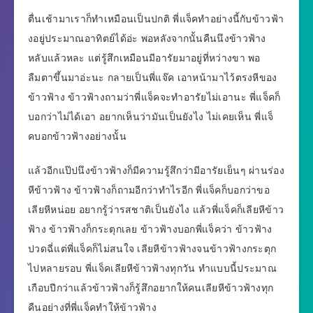
ตื่นเช้ามาเราก็ทำเหมือนเป็นปกติ พี่แจ็คทำอย่างนี้กับข้าวฟ้า
งอยู่ประมาณอาทิตย์ได้อ่ะ พอหลังจากนั้นคืนนึงข้าวฟ้าง
หลับแล้วหละ แต่รู้สึกเหมือนมีอารัยมาอยู่ที่หว่างขา พอ
ลืมตาขึ้นมาอ่ะนะ กลายเป็นพี่แจ๊ค เอาหน้ามาไว้ตรงหีของ
ข้าวฟ้าง ข้าวฟ้างถามว่าพี่แจ็คจะทำอารัยไม่เอานะ พี่แจ็คก็
บอกว่าไม่ได้เอา อยากเห็นว่ามันเป็นยังไง ไม่เคยเห็น พี่แจ็
คบอกข้าวฟ้างอย่างนั้น
แล้วอีกแป๊ปนึงข้าวฟ้างก็มีความรู้สึกว่ามีอารัยเย็นๆ ผ่านร่อง
หีข้าวฟ้าง ข้าวฟ้างก็ถามอีกว่าทำไรอีก พี่แจ็คก็บอกว่าขอ
เลียหีหน่อย อยากรู้ว่ารสชาติเป็นยังไง แล้วพี่แจ็คก็เลียหีข้าว
ฟ้าง ข้าวฟ้างก็กระตุกเลย ข้าวฟ้างบอกพี่แจ็คว่า ข้าวฟ้าง
ปวดฉี่แต่พี่แจ็คก็ไม่สนใจ เลียหีข้าวฟ้างจนข้าวฟ้างกระตุก
ไปหลายรอบ พี่แจ็คเลียหีข้าวฟ้างทุกวัน ทำแบบนี้ประมาณ
เกือบปีกว่าแล้วข้าวฟ้างก็รู้สึกอยากให้คนเลียหีข้าวฟ้างทุก
คืนอย่างที่พี่แจ็คทำให้ข้าวฟ้าง