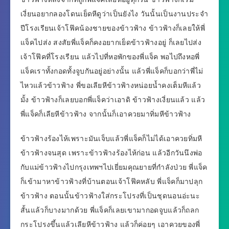
เงี่ยนอยากลองโดนเย็ดหีดูว่าเป็นยังไง วันนั้นเป็นงานประจำ
ปีโรงเรียนเจ้าโฟ๊คน้องชายของข้าวฟ้าง ข้าวฟ้างก็เลยให้พี่
แจ็คไปส่ง สงสัยพี่แจ็คก็คงอยากเย็ดข้าวฟ้างอยู่ ก็เลยไปส่ง
เจ้าโฟ๊คที่โรงเรียน แล้วไปที่หอพักของพี่แจ็ค พอไปถึงหอพี่
แจ็คเราทั้งกอดทั้งจูบกันอยู่อย่างนั้น แล้วพี่แจ็คก็บอกว่าพี่ไม่
ไหวแล้วข้าวฟ้าง พี่ขอเลียหีข้าวฟ้างหน่อยน้ำคงเต็มหีแล้ว
มั้ง ข้าวฟ้างก็เลยบอกพี่แจ็คว่าเอาดิ ข้าวฟ้างเงี่ยนแล้ว แล้ว
พี่แจ็คก็เลียหีข้าวฟ้าง จากนั้นก็เอาควยมาทิ่มหีข้าวฟ้าง
ข้าวฟ้างร้องไห้เพราะมันเจ็บแล้วพี่แจ็คก็ไม่ได้เอาควยทิ่มหี
ข้าวฟ้างจนสุด เพราะข้าวฟ้างร้องไห้ก่อน แล้วอีกวันนึงพ่อ
กับแม่ข้าวฟ้างไปกรุงเทพฯไปเยี่ยมคุณยายที่กำลังป่วย พี่แจ็ค
ก็เข้ามาหาข้าวฟ้างที่บ้านตอนเจ้าโฟ๊คหลับ พี่แจ็คก็มาปลุก
ข้าวฟ้าง ตอนนั้นข้าวฟ้างใส่กระโปรงที่เป็นชุดนอนอ่ะนะ
สั้นแล้วก็บางมากด้วย พี่แจ็คก็เลยเขามากอดจูบแล้วก็ถลก
กระโปรงขึ้นแล้วเลียหีข้าวฟ้าง แล้วก็ค่อยๆ เอาควยของพี่