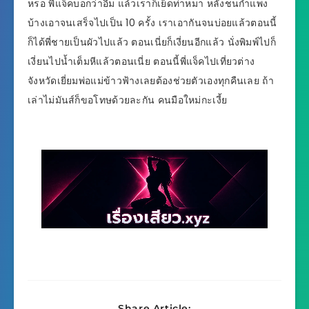
หรอ พี่แจ็คบอกว่าอืม แล้วเราก็เย็ดท่าหมา หลังชนกำแพง
บ้างเอาจนเสร็จไปเป็น 10 ครั้ง เราเอากันจนบ่อยแล้วตอนนี้
ก็ได้พี่ชายเป็นผัวไปแล้ว ตอนเนี่ยก็เงี่ยนอีกแล้ว นั่งพิมพ์ไปก็
เงี่ยนไปน้ำเต็มหีแล้วตอนเนี่ย ตอนนี้พี่แจ็คไปเที่ยวต่าง
จังหวัดเยี่ยมพ่อแม่ข้าวฟ้างเลยต้องช่วยตัวเองทุกคืนเลย ถ้า
เล่าไม่มันส์ก็ขอโทษด้วยละกัน คนมือใหม่กะเงี้ย
Share Article: