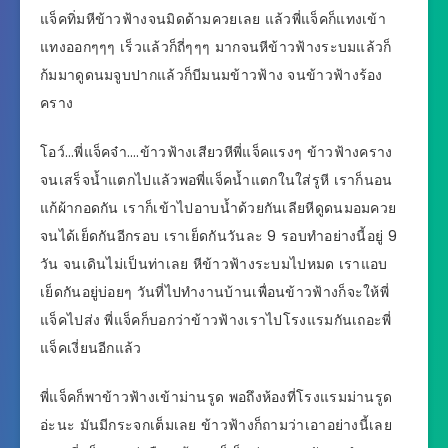
แจ็คทิ่มหีข้าวฟ้างจนมิดด้ามควยเลย แล้วพี่แจ็คก็แทงเข้า
แทงออกๆๆๆ เร็วแล้วก็ถี่ๆๆๆ มากจนหีข้าวฟ้างระบมแล้วก็
ก้มมาดูดนมจูบปากแล้วก็บีมนมข้าวฟ้าง จนข้าวฟ้างร้อง
คราง
โอว์…พี่แจ็คจ๋า….ข้าวฟ้างเสียวหีพี่แจ็คแรงๆ ข้าวฟ้างคราง
จนเสร็จน้ำแตกไปแล้วพอพี่แจ็คน้ำแตกในใส่รูหี เราก็นอน
แก้ผ้ากอดกัน เราก็เข้าไปอาบน้ำด้วยกันเลียหีดูดนมอมควย
จนได้เย็ดกันอีกรอบ เราเย็ดกันวันละ 9 รอบทำอย่างนี้อยู่ 9
วัน จนเดินไม่เป็นท่าเลย หีข้าวฟ้างระบมไปหมด เราแอบ
เย็ดกันอยู่บ่อยๆ วันที่ไปทำงานบ้านเพื่อนข้าวฟ้างก็จะให้พี่
แจ็คไปส่ง พี่แจ็คก็บอกว่าข้าวฟ้างเราไปโรงแรมกันเถอะพี่
แจ็คเงี่ยนอีกแล้ว
พี่แจ็คก็พาข้าวฟ้างเข้าม่านรูด พอถึงห้องที่โรงแรมม่านรูด
อ่ะนะ มันมีกระจกเต็มเลย ข้าวฟ้างก็ถามว่าเอาอย่างนี้เลย