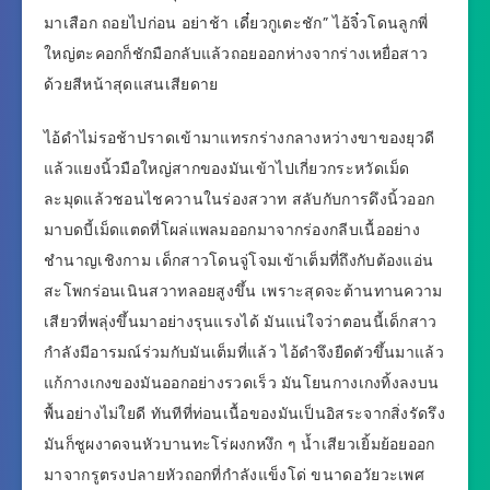
มาเสือก ถอยไปก่อน อย่าช้า เดี๋ยวกูเตะชัก” ไอ้จิ๋วโดนลูกพี่
ใหญ่ตะคอกก็ชักมือกลับแล้วถอยออกห่างจากร่างเหยื่อสาว
ด้วยสีหน้าสุดแสนเสียดาย
ไอ้ดำไม่รอช้าปราดเข้ามาแทรกร่างกลางหว่างขาของยุวดี
แล้วแยงนิ้วมือใหญ่สากของมันเข้าไปเกี่ยวกระหวัดเม็ด
ละมุดแล้วชอนไชควานในร่องสวาท สลับกับการดึงนิ้วออก
มาบดบี้เม็ดแตดที่โผล่แพลมออกมาจากร่องกลีบเนื้ออย่าง
ชำนาญเชิงกาม เด็กสาวโดนจู่โจมเข้าเต็มที่ถึงกับต้องแอ่น
สะโพกร่อนเนินสวาทลอยสูงขึ้น เพราะสุดจะต้านทานความ
เสียวที่พลุ่งขึ้นมาอย่างรุนแรงได้ มันแน่ใจว่าตอนนี้เด็กสาว
กำลังมีอารมณ์ร่วมกับมันเต็มที่แล้ว ไอ้ดำจึงยืดตัวขึ้นมาแล้ว
แก้กางเกงของมันออกอย่างรวดเร็ว มันโยนกางเกงทิ้งลงบน
พื้นอย่างไม่ใยดี ทันทีที่ท่อนเนื้อของมันเป็นอิสระจากสิ่งรัดรึง
มันก็ชูผงาดจนหัวบานทะโร่ผงกหงึก ๆ น้ำเสียวเยิ้มย้อยออก
มาจากรูตรงปลายหัวถอกที่กำลังแข็งโด่ ขนาดอวัยวะเพศ