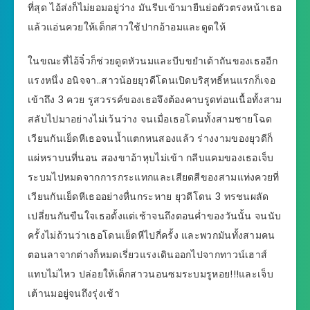
ที่สุด ไอ้ส่งก็ไม่ยอมอยู่ว่าง มันรีบเข้ามายืนย่อตัวตรงหน้าเธอ
แล้วแอ่นควยให้เด็กสาวใช้ปากอ้าอมและดูดให้
ในขณะที่ไอ้จิ๋วก็ช่วยดูดหัวนมและบีบขยำเต้าถันของเธออีก
แรงหนึ่ง อนิจจา..สาวน้อยยุวดีโดนเปิดบริสุทธิ์หนแรกก็เจอ
เข้าถึง 3 ควย รูสวรรค์ของเธอจึงต้องคาบรูดท่อนเนื้อทั้งสาม
สลับไปมาอย่างไม่เว้นว่าง จนเมื่อเธอโดนทั้งสามชายโฉด
เวียนกันเย็ดหีเธอจนน้ำแตกหนสองแล้ว ร่างงามของยุวดีก็
แผ่หราบนที่นอน สองขาอ้าหุบไม่เข้า กลีบแคมของเธอเจ็บ
ระบมไปหมดจากการกระแทกและเสียดสีของสามแท่งควยที่
เวียนกันเย็ดหีเธออย่างหื่นกระหาย ยุวดีโดน 3 ทรชนผลัด
เปลี่ยนกันขืนใจเธอตั้งแต่เช้าจนถึงตอนค่ำของวันนั้น จนนับ
ครั้งไม่ถ้วนว่าเธอโดนเย็ดหีไปกี่ครั้ง และพวกมันทั้งสามคน
ตอนลาจากต่างก็หมดเรี่ยวแรงเดินออกไปจากทาวน์เฮาส์
แทบไม่ไหว ปล่อยให้เด็กสาวนอนซมระบมรูหอย!!!และเจ็บ
เต้านมอยู่จนถึงรุ่งเช้า