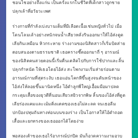
ชอนไชอย่างถึงแก่น เป็นครั้งแรกในชีวิตที่เด็กสาวถูกชาย
ปลุกเล้าที่อวัยวะเพศ
ร่างกายที่กำลังเบ่งบานเต็มที่มีเลือดเนื้อเช่นหญิงทั่วไป เมื่อ
โดนโลมเล้าอย่างหนักจนน้ำเสียวหลั่งรินออกมาให้ไอ้ส่งดูด
เลียกินเหมือน หิวกระหาย ร่างงามของนิสิตสาวก็เริ่มบิดส่าย
ตอบสนองตามธรรมชาติ เธอครางซี๊ดออกมาถี่ ๆ อารมณ์
ของนิสิตคนสวยตอนนี้เริ่มตื่นเตลิดไปกับการใช้ปากและลิ้น
ปลุกกำหนัด ให้เธอโดยไอ้ส่ง สะโพกงามเริ่มส่ายร่อนตาม
อารมณ์กามที่สุดระงับ เธอแอ่นโคกหีขึ้นสูงจนดันหน้าของ
ไอ้ส่งให้ลอยขึ้นมานิดหนึ่ง ไอ้ดำลูกพี่ใหญ่เอื้อมมือมาปลด
กระดุมเสื้อของยุวดีที่นอนเสียวสยิวจากพิษ ลิ้นของไอ้ส่งที่ดูด
เลียร่องแคมและเม้มติ่งแตดของเธอไม่ละลด จนเธอลืม
ปกป้องปทุมถันทางท่อนบนของร่าง เป็นโอกาสให้ไอ้ดำถอด
เสื้อและยกทรงของเธอออกได้โดยง่าย
พอสองเต้าของเธอไร้อาภรณ์ปกปิด มันก็อวดความงามอวบ