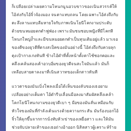
ก็เปลือยเปล่าเผยความโหนกนูนอวบขาวของเนินสวรรค์ให้
ไอ้ส่งกับไอ้จิ๋วจ้องมอง จนตาแทบถลน โดยเฉพาะไอ้ส่งถึงกับ
ตะลึงลานแทบลืมหายใจกับภาพเนินโยนีโคกงามประดับ
ด้วยขนหมอยดกดำฟูฟ่อง เพราะมันชมชอบหญิงที่มีโคกหี
โหนกใหญ่ง้ำและมีขนหมอยดกดำเป็นทุนเดิมอยู่แล้ว มาเจอ
ของดีของยุวดีที่ตรงสเป็คของมันอย่างนี้ ไอ้ส่งถึงกับควยลุก
ตุงเป้ากางเกงทันที ข้างไอ้ดำที่ตั้งหน้าตั้งตาไซ้ซอกคอและ
คลึงเคล้นสองเต้าอวบอิ่มของยุวดีจนสะใจมันแล้ว มันก็
เหลือบสายตาลงมาที่เนินสวาทของเด็กสาวทันที
แววตาของมันเบิ่งโพลงเมื่อได้เห็นของลับของเธอยาม
เปลือยอย่างเต็มตา ไอ้ดำรีบเลื่อนมือลงมาสัมผัสคลึงเคล้า
โคกโยนีโหนกงามของยุวดีเบา ๆ มือของมันสั่นเหมือนกับ
หัวใจของมันที่กำลังเต้นแรงด้วยความกระสัน มันร้องบอกไอ้
จิ๋วให้ลุกขึ้นจากการนั่งทับหัวเข่าของเหยื่อสาว และให้มัน
ช่วยจับปลายเท้าของเธอถ่างอ้าออก นิสิตสาวผู้เคราะห์ร้าย