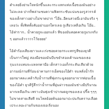
ดำเลยยิ่งย่ามใจหนักขึ้นและกระแทกแท่งเนื้อของมันอย่าง
ไม่ละลด ปากก็พล่ามชมความฟิตกระชับแน่นของรูสวรรค์
ของเด็กสาวอย่างไม่ขาดปาก “โอ๊ย…อีคนสวยนี่เอามันจริง ๆ
เลยว่ะ ทั้งฟิตทั้งคับอย่าบอกใครเลย กูเสียวเหลือเกิน โอ๊ย…
ไอ้ห่าราก… น้ำควยกูจะออกแล้ว หีของมันตอดควยกูแรงจริง
ๆ ออกแล้วววววโว้ยยยย”
ไอ้ดำร้องเสียงยาวและเร่งซอยควยกระแทกรูหีของยุวดี
เป็นการใหญ่ สองมือของมันบีบขยำสองเต้านมของเธอ
รุนแรงแทบจะแหลกคามือ เด็กสาวเองก็กระสันเสียวด้วย
อารมณ์กามที่ร้อนฉ่าคามการเย็ดของไอ้ดำ จนหลั่งน้ำรัก
ออกมาคละเคล้ากับน้ำกามที่พุ่งกระฉูดออกมาจากท่อนเนื้อ
ของไอ้ดำ ยุวดีรู้สึกว่าน้ำกามที่อุ่นผ่าวของมันช่างมีปริมาณ
มากเหลือเกิน เพราะมันพุ่งเข้าปากมดลูกของเธอ ปรี๊ด ๆๆๆ
ไม่ขาดสายเสียที จนไหลย้อยท้นออกมาปะปนกับคราบเลือด
เประเลอะง่ามก้นของเธอเจิ่งนอง