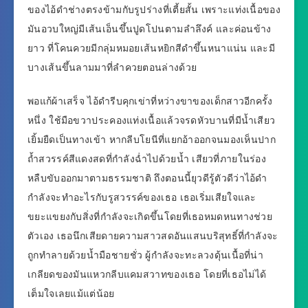
ของไอ้ดำช่างตรงข้ามกับรูปร่างที่เตี้ยสั้น เพราะแท่งเนื้อของ
มันอวบใหญ่มีเส้นเอ็นขึ้นปูดโปนตามลำลึงค์ และค่อนข้าง
ยาว ที่โคนควยมีกลุ่มหมอยเส้นหยิกสีดำขึ้นหนาแน่น และมี
บางเส้นขึ้นลามมาที่ลำควยตอนล่างด้วย
พอแก้ผ้าเสร็จ ไอ้ดำรีบคุกเข่าที่หว่างขาของเด็กสาวอีกครั้ง
หนึ่ง ใช้มือขวาประคองแท่งเนื้อแล้วจรดหัวบานที่มีน้ำเสียว
เยิ้มยืดเป็นทางเข้า หากลีบโยนีที่แยกอ้าออกจนมองเห็นปาก
ถ้ำสวรรค์สีแดงสดที่กำลังฉ่ำไปด้วยน้ำ เสียวที่ภายในร่อง
หลืบขับออกมาตามธรรมชาติ ถึงตอนนี้ยุวดีรู้ตัวดีว่าไอ้ดำ
กำลังจะทำอะไรกับรูสวรรค์ของเธอ เธอเริ่มเสียใจและ
ขยะแขยงกับสิ่งที่กำลังจะเกิดขึ้นโดยที่เธอหมดหนทางช่วย
ตัวเอง เธอนึกเสียดายความสาวสดอันแสนบริสุทธิ์ที่กำลังจะ
ถูกทำลายด้วยน้ำมือชายชั่ว ผู้กำลังจะทะลวงดุ้นเนื้อที่น่า
เกลียดของมันแหวกลีบแคมสวาทของเธอ โดยที่เธอไม่ได้
เต็มใจเลยแม้แต่น้อย