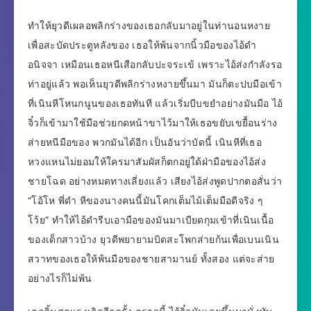
ทำให้ยุวดีเผลอพลิกร่างของเธอกลับมาอยู่ในท่านอนหงาย
เพื่อสะบัดประตูหลังของ เธอให้พ้นจากนิ้วมือของไอ้ดำ
อนิจจา เหมือนเธอหนีเสือกลับปะจระเข้ เพราะไอ้ส่งกำลังรอ
ท่าอยู่แล้ว พอเห็นยุวดีพลิกร่างหงายขึ้นมา มันก็ตะปบมือเข้า
ที่เนินหีโหนกนูนของเธอทันที แล้วเริ่มบีบขยำอย่างมันมือ ไอ้
จิ๋วก็เข้ามาใช้มือช่วยกดหน้าขาไว้มาให้เธอขยับเขยื้อนร่าง
ส่ายหนีมือของ พวกมันได้อีก เป็นอันว่าบัดนี้ เนินหีที่เธอ
หวงแหนไม่ยอมให้ใครมาสัมผัสก็ตกอยู่ใด้ฝ่ามือของไอ้ส่ง
ชายโฉด อย่างหมดทางเลี่ยงแล้ว เสียงไอ้ส่งพูดปากตอสั่นว่า
“โอ้โห พี่ดำ หีของนางคนนี้มันโคกเต็มไม้เต็มมือดีจริง ๆ
โว้ย” ทำให้ไอ้ดำรีบเอามือของมันมาเบียดกุมเข้าที่เนินเนื้อ
ของเด็กสาวบ้าง ยุวดีพยายามบิดสะโพกส่ายก้นเพื่อเบนเนิน
สวาทของเธอให้พ้นมือของชายสามานย์ ทั้งสอง แต่จะส่าย
อย่างไรก็ไม่พ้น