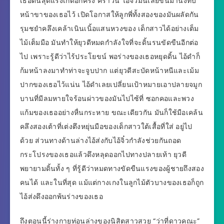
เธอดิ้นสุดแรงเกิดอีกครั้ง คราวนี้ ไอ้จิ๋วมันเลยขึ้นมานั่งทับ
หน้าขาของเธอไว้ เปิดโอกาสให้ลูกพี่ทั้งสองของมันผลัดกัน
รุมชยำคลึงเคล้าเนินเนิ้อแสนหวงของ เด็กสาวได้อย่างเต็ม
ไม้เต็มมือ มันทำให้ยุวดีหมดกำลังใจที่จะดิ้นรนขัดขืนอีกต่อ
ไป เพราะรู้ดีว่าไร้ประโยขน์ พอร่างของเธอหยุดดิ้น ไอ้ดำก็
ก้มหน้าลงมาทำท่าจะจูบปาก แต่ยุวดีสะบัดหน้าหนีและเม้ม
ปากของเธอไว้แน่น ไอ้ดำเลยเปลี่ยนเป้าหมายเอาปลายจมูก
บานที่มีลมหายใจร้อนผ่าวของมันไปไซ้ที่ ซอกคอและพวง
แก้มของเธออย่างหื่นกระหาย ขณะเดียวกัน มันก็ใช้มือเคล้น
คลึงสองเต้าที่เต่งตึงหยุ่นมือของเด็กสาวใต้เสื้อที่ใส่ อยู่ไป
ด้วย ส่วนทางด้านล่างไอ้ส่งกับไอ้จิ๋วกำลังช่วยกันถอด
กระโปรงของเธอแล้วดึงหลุดออกไปทางปลายเท้า ยุวดี
พยายามดิ้นทั้ง ๆ ที่รู้ดีว่าหมดทางขัดขืนแรงของผู้ชายถึงสอง
คนได้ และในที่สุด แม้แต่กางเกงในลูกไม้ตัวบางของเธอก็ถูก
ไอ้ส่งดึงออกพ้นร่างของเธอ
ถึงตอนนี้ร่างกายท่อนล่างของนิสิตสาวสวย “ว่าที่ดาวคณะ”