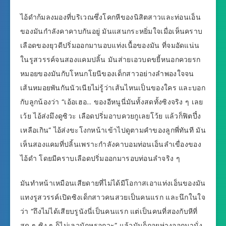
ไอ้ดำก้มลงมองที่บริเวณซึ่งโคกหีของนิสิตสาวและท่อนเอ็น
ของมันกำลังคาคาบกันอยู่ มันแสนกระหยิ่มใจเมื่อเห็นคราบ
เลือดของยุวดีปริ่มออกมานอบแท่งเนื้อของมัน ที่จมอัดแน่น
ในรูสวรรค์จนสองแคมปลิ้น มันส่ายเอวบดขยี้หนอกควยรก
หมอยของมันกับโหนกโยนีของเด็กสาวอย่างลำพองใจจน
เส้นหมอยพันกันนัวเนียไม่รู้ว่าเส้นไหนเป็นของใคร และบอก
กับลูกน้องว่า “เอ้อเฮอ… ของอีหนูนี่มันทั้งสดทั้งซิงจริง ๆ เลย
เว้ย ไอ้ส่งมึงดูซิวะ เลือดปริ่มอาบควยกูเลยโว้ย แล้วก็ฟิตปึ๋ง
เหลือเกิน” ไอ้ส่งขะโงกหน้าเข้าไปดูตามคำของลูกพี่ทันที มัน
เห็นสองแคมที่ปลิ้นเพราะกำลังคาบอมท่อนเอ็นลำเขื่องของ
ไอ้ดำ โดยมีคราบเลือดปริ่มออกมารอบท่อนลำจริง ๆ
มันทำหน้าเหมือนเสียดายที่ไม่ได้มีโอกาสเอาแท่งเอ็นของมัน
แทงรูสวรรค์เปิดซิงเด็กสาวคนสวยเป็นคนแรก และนึกในใจ
ว่า “ถึงไม่ได้เสียบรูนังนี่เป็นคนแรก แต่เป็นคนที่สองกับหีที่
สด ๆ ซิง ๆ ก็ไม่เลวนักหรอกวะ” แล้วมันก็ถอยห่างออกมานั่ง