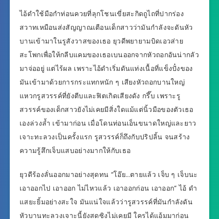
ไอ้ดำใช้มือกำท่อนควยที่ลุกโชนเขี่ยสะกิดถูไถที่ปากร่อง
สวาทเหมือนส่งสัญญาณเตือนเด็กสาวว่ามันกำลังจะดันหัว
บานเข้ามาในรูสังวาสของเธอ ยุวดีพยายามบิดเอวส่าย
สะโพกเพื่อให้กลีบแคมของเธอเบนออกจากหัวถอกอันน่ากลัว
มาจ่ออยู่ แต่ไร้ผล เพราะไอ้ดำเริ่มดันแท่งเนื้อที่แข็งปั๋งของ
มันเข้ามาด้วยการกระแทกหนัก ๆ เสียงหัวถอกบานใหญ่
แหวกรูสวรรค์ที่ยังตีบและฟิตเกิดเสียงดัง กรึ๊บ เพราะรู
สวรรค์ของเด็กสาวยังไม่เคยมีสิ่งใดแม้แต่นิ้วมือของตัวเธอ
เองล่วงล้ำ เข้ามาก่อน เมื่อโดนท่อนเอ็นขนาดใหญ่และยาว
เจาะทะลวงเป็นครั้งแรก รูสวรรค์ก็ถึงกับปริปลิ้น จนสร้าง
ความรู้สึกเจ็บแสบอย่างมากให้กับเธอ
ยุวดีร้องลั่นออกมาอย่างสุดทน “โอ๊ย…ตายแล้ว เจ็บ ๆ เจ็บนะ
เอาออกไป เอาออก ไม่ไหวแล้ว เอาออกก่อน เอาออก” ไอ้ ดำ
แสยะยิ้มอย่างสะใจ มันแน่ใจแล้วว่ารูสวรรค์ที่มันกำลังดัน
หัวบานทะลวงเจาะนี้ยังสดซิงไม่เคยมี ใครได้แอ้มมาก่อน