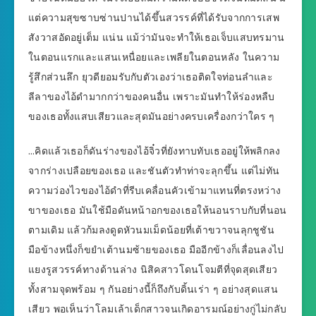
แต่ความสุขซาบซ่านปานได้ขึ้นสวรรค์ที่ได้รับจากการเสพ
สังวาสอัดอยู่เต็ม แน่น แม้ว่ามันจะทำให้เธอเจ็บแสบทรมาน
ในตอนแรกและแสนเหนื่อยและเพลียในตอนหลัง ในความ
รู้สึกส่วนลึก ยุวดียอมรับกับตัวเองว่าเธอติดใจท่อนลำและ
ลีลาของไอ้ดำมากกว่าของคนอื่น เพราะมันทำให้ร่องหลืบ
ของเธอทั้งแสบเสียวและสุดมันอย่างครบเครื่องกว่าใคร ๆ
…คิดแล้วเธอก็ดันร่างของไอ้จิ๋วที่ยังทาบทับเธออยู่ให้พลิกลง
จากร่างเปลือยของเธอ และชันตัวทำท่าจะลุกขึ้น แต่ไม่ทัน
ความว่องไวของไอ้ดำที่รีบเคลื่อนคัวเข้ามาแทนที่ตรงหว่าง
ขาของเธอ มันใช้มือดันหน้าอกของเธอให้นอนราบกับที่นอน
ตามเดิม แล้วก้มลงดูดหัวนมเม็ดน้อยที่เต้าขวาจนลุกชูชัน
มือข้างหนึ่งก็ขยำเต้านมซ้ายของเธอ มืออีกข้างก็เลื่อนลงไป
แยงรูสวรรค์ทางด้านล่าง นิสิคสาวโดนโจมตีที่จุดสุดเสียว
ทั้งสามจุดพร้อม ๆ กันอย่างนี้ก็ถึงกับดิ้นเร่า ๆ อย่างสุดแสน
เสียว พอเห็นว่าโลมเล้าเด็กสาวจนเกิดอารมณ์อย่างกู่ไม่กลับ