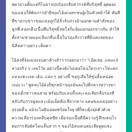
พยายามดิ้นแต่ก็ไม่อาจปกป้องกลีบสวรรค์ที่บริสุทธิ์ ผุดผ่อง
ของเธอให้พ้นการยำยีของไอ้เดนทรชนผู้เป็นหัวหน้าได้ ทันที
ที่ขาอวบขาวของเธอถูกไอ้จิ๋วจับถ่างอ้าออกตามคำสั่งของ
ลูกพี่ สองกลีบเนื้อที่บริสุทธิ์สดใสก็แย้มแยกออกจากกัน ทำให้
ทั้งสามชายมองเห็นกลีบเนื้อในร่องสังวาสที่มีแตงสดของ
นิสิตสาวอย่าง เต็มตา
ไอ้ส่งที่จ้องมองจนตาค้างสำรากออกมาว่า “เอ้อเหอ…แดงแจ๋
สวยจริง ๆ เลยโว้ย อย่างนี้คงยังไม่เคยโดนใครเจาะไข่แดง
แหงแซะเลย เฮ้อ…แดง ๆ อย่างนี้ ขอกูเลียให้ชุ่มลิ้นหน่อย
เถอะวะ” พูดจบไอ้ส่งก็ซุกหน้าของมันลงไปที่กลางหว่างขา
ของเด็กสาวคนสวย พร้อมกับแลบลิ้นละเลงเลียกลีบร่องหี
สลับกับการดูดและเม้มเม็ดติ่งเสียวกลาง แคมของเธออย่าง
อร่อยลิ้น แม้จะไม่ยินยอมพร้อมใจยุวดีก็สะดุ้งสุดตัวด้วย
ความเสียวร่องหลืบสุดขีด เมื่อร่องเนื้อที่มีความรู้สึกแสนไว
ต่อการสัมผัสโดนลิ้นสาก ๆ ของไอ้ส่งเดนคนเลียดูดแซะ