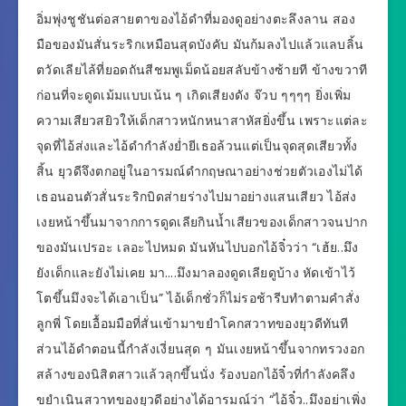
อิ่มพุ่งชูชันต่อสายตาของไอ้ดำที่มองดูอย่างตะลึงลาน สอง
มือของมันสั่นระริกเหมือนสุดบังคับ มันก้มลงไปแล้วแลบลิ้น
ตวัดเลียไล้ที่ยอดถันสีชมพูเม็ดน้อยสลับข้างซ้ายที ข้างขวาที
ก่อนที่จะดูดเม้มแบบเน้น ๆ เกิดเสียงดัง จ๊วบ ๆๆๆๆ ยิ่งเพิ่ม
ความเสียวสยิวให้เด็กสาวหนักหนาสาหัสยิ่งขึ้น เพราะแต่ละ
จุดที่ไอ้ส่งและไอ้ดำกำลังย่ำยีเธอล้วนแต่เป็นจุดสุดเสียวทั้ง
สิ้น ยุวดีจึงตกอยู่ในอารมณ์ดำกฤษณาอย่างช่วยตัวเองไม่ได้
เธอนอนตัวสั่นระริกบิดส่ายร่างไปมาอย่างแสนเสียว ไอ้ส่ง
เงยหน้าขึ้นมาจากการดูดเลียกินน้ำเสียวของเด็กสาวจนปาก
ของมันเปรอะ เลอะไปหมด มันหันไปบอกไอ้จิ๋วว่า “เฮ้ย..มึง
ยังเด็กและยังไม่เคย มา….มึงมาลองดูดเลียดูบ้าง หัดเข้าไว้
โตขึ้นมึงจะได้เอาเป็น” ไอ้เด็กชั่วก็ไม่รอช้ารีบทำตามคำสั่ง
ลูกพี่ โดยเอื้อมมือที่สั่นเข้ามาขยำโคกสวาทของยุวดีทันที
ส่วนไอ้ดำตอนนี้กำลังเงี่ยนสุด ๆ มันเงยหน้าขึ้นจากทรวงอก
สล้างของนิสิตสาวแล้วลุกขึ้นนั่ง ร้องบอกไอ้จิ๋วที่กำลังคลึง
ขยำเนินสวาทของยุวดีอย่างได้อารมณ์ว่า “ไอ้จิ๋ว..มึงอย่าเพิ่ง