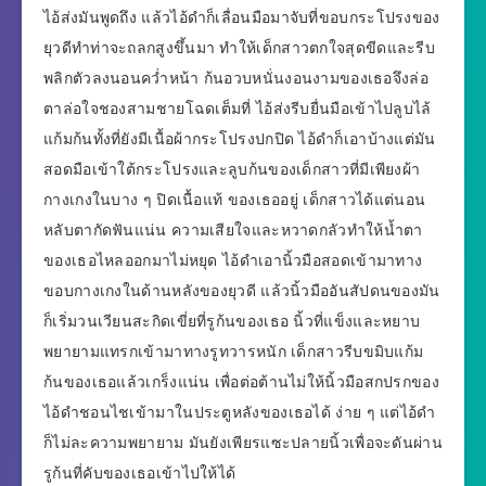
ไอ้ส่งมันพูดถึง แล้วไอ้ดำก็เลื่อนมือมาจับที่ขอบกระโปรงของ
ยุวดีทำท่าจะถลกสูงขึ้นมา ทำให้เด็กสาวตกใจสุดขีดและรีบ
พลิกตัวลงนอนคว่ำหน้า ก้นอวบหนั่นงอนงามของเธอจึงล่อ
ตาล่อใจชองสามชายโฉดเต็มที่ ไอ้ส่งรีบยื่นมือเข้าไปลูบไล้
แก้มก้นทั้งที่ยังมีเนื้อผ้ากระโปรงปกปิด ไอ้ดำก็เอาบ้างแต่มัน
สอดมือเข้าใต้กระโปรงและลูบก้นของเด็กสาวที่มีเพียงผ้า
กางเกงในบาง ๆ ปิดเนื้อแท้ ของเธออยู่ เด็กสาวได้แต่นอน
หลับตากัดฟันแน่น ความเสียใจและหวาดกลัวทำให้น้ำตา
ของเธอไหลออกมาไม่หยุด ไอ้ดำเอานิ้วมือสอดเข้ามาทาง
ขอบกางเกงในด้านหลังของยุวดี แล้วนิ้วมืออันสัปดนของมัน
ก็เริ่มวนเวียนสะกิดเขี่ยที่รูก้นของเธอ นิ้วที่แข็งและหยาบ
พยายามแทรกเข้ามาทางรูทวารหนัก เด็กสาวรีบขมิบแก้ม
ก้นของเธอแล้วเกร็งแน่น เพื่อต่อต้านไม่ให้นิ้วมือสกปรกของ
ไอ้ดำชอนไชเข้ามาในประตูหลังของเธอได้ ง่าย ๆ แต่ไอ้ดำ
ก็ไม่ละความพยายาม มันยังเพียรแซะปลายนิ้วเพื่อจะดันผ่าน
รูก้นที่คับของเธอเข้าไปให้ได้