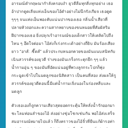
อารมณ์ดำกฤษณากำลังครอบงำ ยุวดีลืมทุกสิ่งทุกอย่าง เธอ
อ้าปากดูดเลียแท่งเอ็นของไอ้ดำอย่างไม่นึกรังเกียจ เธอดูด
ๆๆๆ จนแท่งเอ็นพองคับแน่นปากของเธอ กลิ่นน้ำเสียวที่
ปลายหัวถอกและความสากหยาบของขนหมอยที่สัมผัสริม
ฝีปากของเธอ ยิ่งปลุกเร้าอารมณ์ของเด็กสาวให้เตลิดไปถึง
ไหน ๆ อึดใจต่อมา ไอ้ส่งก็เร่งกระเด้าอย่างถี่ยิบ มันร้องเสียง
ยาว “อาส์: .ซี๊ดส์” แล้วประกบหนอกควยของมันแนบสนิทกับ
เนินสวรรค์ของยุวดี ร่างของมันเกร็งกระตุกยึก ๆๆ แล้ว
น้ำกามอุ่น ๆ ของมันที่อัดแน่นอยู่ที่พวงลูกกระโปกก็พุ่ง
กระฉูดเข้าไปในมดลูกของนิสิตสาว เป็นคนที่สอง ส่งผลให้รู
สวรรค์ของยุวดีตอนนี้มีแต่น้ำกามเจิ่งนองในร่องหลืบและ
มดลูก
ตัวเธอเองก็ถูกความเสียวสุดยอดกระตุ้นให้หลั่งน้ำรักออกมา
ชะโลมท่อนลำของไอ้ ส่งอย่างชุ่มโชกเช่นกัน พอไอ้ส่งเสร็จ
สมอารมณ์หมายไปแล้ว ก็ถึงคราวของไอ้จิ๋วที่ยืนแก้ผ้ารอท่า