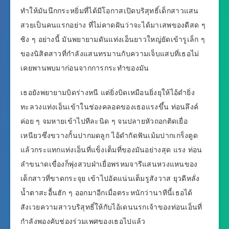
ทำให้มันนึกกระหยิ่มที่ได้มีโอกาสเปิดบริสุทธิ์เด็กสาวแสน
สวยเป็นคนแรกอย่าง ที่ไม่คาดฝันว่าจะได้มาเสพของดีสด ๆ
ซิง ๆ อย่างนี้ มันพยายามดันแท่งเอ็นยาวใหญ่ยัดเข้ารูเล็ก ๆ
ของนิสิตสาวที่กำลังแสนทรมานกับความเจ็บแสบที่เธอไม่
เคยพานพบมาก่อนจากการกระทำของมัน
เธอยังพยายามบิดร่างหนี แต่ยิ่งบิดเหมือนยิ่งยุให้ไอ้ดำยิ่ง
ทะลวงแท่งเอ็นเข้าในช่องคลอดของเธอแรงขึ้น ท่อนลึงค์
ค่อย ๆ จมหายเข้าไปทีละนิด ๆ จนปลายหัวถอกติดเยื่อ
เหนียวซึ่งขวางกั้นปากมดลูก ไอ้ดำกัดฟันเม้มปากเกร็งตูด
แล้วกระแทกแท่งเอ็นที่แข็งเต็มที่ของมันอย่างสุด แรง ท่อน
ลำขนาดเขื่องก็พุ่งสวบฝ่าเยื่อพรหมจารีแสนหวงแหนของ
เด็กสาวที่ขาดกระจุย เข้าไปอัดแน่นเต็มรูสังวาส ยุวดีหลั่ง
น้ำตาสะอื้นฮัก ๆ ออกมาอีกเมื่อตระหนักว่านาทีนี้เธอได้
สังเวยความสาวบริสุทธิ์ให้กับไอ้เดนนรกเจ้าของท่อนเอ็นที่
กำลังพองคับช่องร่วมเพศของเธอไปแล้ว