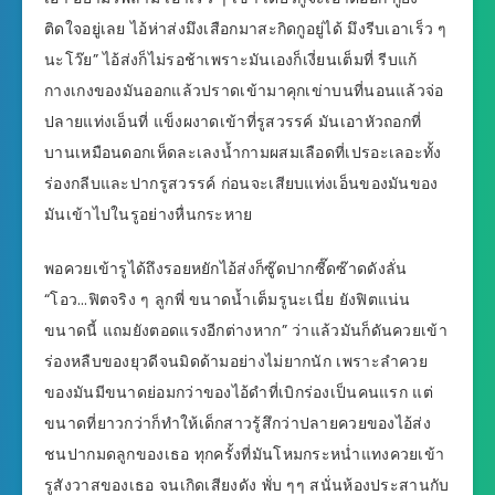
ติดใจอยู่เลย ไอ้ห่าส่งมึงเสือกมาสะกิดกูอยู่ได้ มึงรีบเอาเร็ว ๆ
นะโว๊ย” ไอ้ส่งก็ไม่รอช้าเพราะมันเองก็เงี่ยนเต็มที่ รีบแก้
กางเกงของมันออกแล้วปราดเข้ามาคุกเข่าบนที่นอนแล้วจ่อ
ปลายแท่งเอ็นที่ แข็งผงาดเข้าที่รูสวรรค์ มันเอาหัวถอกที่
บานเหมือนดอกเห็ดละเลงน้ำกามผสมเลือดที่เปรอะเลอะทั้ง
ร่องกลีบและปากรูสวรรค์ ก่อนจะเสียบแท่งเอ็นของมันของ
มันเข้าไปในรูอย่างหื่นกระหาย
พอควยเข้ารูได้ถึงรอยหยักไอ้ส่งก็ซู๊ดปากซี๊ดซ๊าดดังลั่น
“โอว…ฟิตจริง ๆ ลูกพี่ ขนาดน้ำเต็มรูนะเนี่ย ยังฟิตแน่น
ขนาดนี้ แถมยังตอดแรงอีกต่างหาก” ว่าแล้วมันก็ดันควยเข้า
ร่องหลืบของยุวดีจนมิดด้ามอย่างไม่ยากนัก เพราะลำควย
ของมันมีขนาดย่อมกว่าของไอ้ดำที่เบิกร่องเป็นคนแรก แต่
ขนาดที่ยาวกว่าก็ทำให้เด็กสาวรู้สึกว่าปลายควยของไอ้ส่ง
ชนปากมดลูกของเธอ ทุกครั้งที่มันโหมกระหน่ำแทงควยเข้า
รูสังวาสของเธอ จนเกิดเสียงดัง พั่บ ๆๆ สนั่นห้องประสานกับ