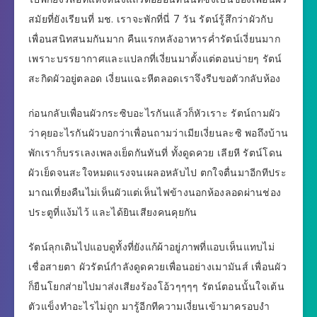
สมัยที่ยังเรียนที่ มช. เราจะพักที่นี่ 7 วัน รัตน์รู้สึกว่าผัวกับ
เพื่อนสนิทสนมกันมาก คืนแรกหลังอาหารค่ำรัตน์เงี่ยนมาก
เพราะบรรยากาศและแปลกที่เงี่ยนมาตั้งแต่ตอนบ่ายๆ รัตน์
สะกิดผัวอยู่ตลอด เงี่ยนแฉะหีตลอดเราจึงรีบขอตัวกลับห้อง
ก่อนกลับเพื่อนผัวกระซิบอะไรกันแล้วก็หัวเราะ รัตน์ถามผัว
ว่าคุยอะไรกันผัวบอกว่าเพื่อนถามว่าเมียเงี่ยนละซิ พอถึงบ้าน
พักเราก็บรรเลงเพลงเย็ดกันทันที่ ทั้งดูดควย เลียหี รัตน์โดน
ผัวเย็ดจนสะใจหมดแรงจนเผลอหลับไป ตกใจตื่นมาอีกทีประ
มาณเที่ยงคืนไม่เห็นผัวแต่เห็นไฟข้างนอกห้องลอดผ่านช่อง
ประตูที่แง้มไว้ และได้ยินเสียงคนคุยกัน
รัตน์ลุกเดินไปแอบดูทั้งที่ยังแก้ผ้าอยู่ภาพที่แอบเห็นแทบไม่
เชื่อสายตา ผัวรัตน์กำลังดูดควยเพื่อนอย่างเมามันส์ เพื่อนผัว
ก็ยืนโยกส่ายไปมาส่งเสียงร้องโอ้วๆๆๆๆ รัตน์ตอนนั้นใจเต้น
ตัวแข็งทำอะไรไม่ถูก มารู้อีกทีความเงี่ยนเข้ามาครอบงำ