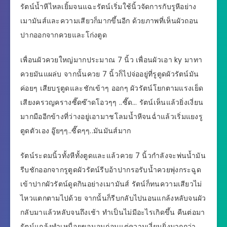
รัตน์น้ำหีไหลเยิ้มจนแฉะรัตน์เริ่มใช้นิ้วจัดการกับรูหีอย่าง
เมามันส์และความเสียวก็มากขึ้นอีก ด้วยภาพที่เห็นผัวถอน
ปากออกจากควยและโก่งตูด
เพื่อนผัวควยใหญ่มากประมาณ 7 นิ้ว เพื่อนผัวเอา ky มาทา
ควยมันแผล่บ จากนั้นควย 7 นิ้วก็ไปจ่ออยู่ที่รูตูดผัวรัตน์มัน
ค่อยๆ เสียบรูตูดและชักเข้าๆ ออกๆ ผัวรัตน์โยกตามแรงเย็ด
เสียงครวญครางซี๊ดซ๊าดโอวๆๆ ..ซี๊ด… รัตน์เห็นแล้วยิ่งเงี่ยน
มากมืออีกข้างที่ว่างอยู่เอามาชโลมน้ำหีจนฉ่ำแล้วเริ่มแยงรู
ตูดตัวเอง อู๊ยๆๆ..ซี๊ดๆๆ..มันมันส์มาก
รัตน์ระดมนิ้วทั้งหีทั้งตูดและแล้วควย 7 นิ้วกำลังจะพ่นน้ำมัน
รีบชักออกจากรูตูดผัวรัตน์รีบอ้าปากรอรับน้ำควยพุ่งกระฉูด
เข้าปากผัวรัตน์ดูดกินอย่างเมามันส์ รัตน์ก็ทนความเสียวไม่
ไหวแตกตามไปด้วย จากนั้นก็รีบกลับไปนอนแกล้งหลับจนผัว
กลับมาแล้วหลับจนถึงเช้า ทำเป็นไม่มีอะไรเกิดขึ้น คืนต่อมา
รัตน์แกล้งทำเหนื่อยขอนอนก่อนแต่ความเงี่ยนยิ่งมากกว่า