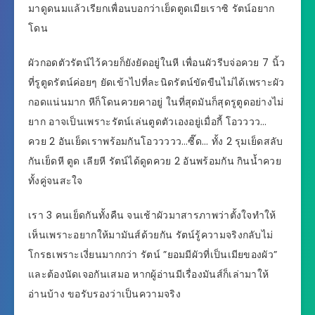
มาดูดนมแล้วเรียกเพื่อนบอกว่าเย็ดตูดเมียเราซิ รัตน์อยาก
โดน
ผัวกอดตัวรัตน์ไว้ควยก็ยังยัดอยู่ในหี เพื่อนผัวรีบจ่อควย 7 นิ้ว
ที่รูตูดรัตน์ค่อยๆ ยัดเข้าไปที่ละนิดรัตน์ขัดขืนไม่ได้เพราะผัว
กอดแน่นมาก หีก็โดนควยคาอยู่ ในที่สุดมันก็สุดรูตูดอย่างไม่
ยาก อาจเป็นเพราะรัตน์เล่นตูดตัวเองอยู่เมื่อกี้ โอวววว…
ควย 2 อันเย็ดเราพร้อมกันโอววววว…ซี๊ด… ทั้ง 2 รุมเย็ดสลับ
กันเย็ดหี ตูด เลียหี รัตน์ได้ดูดควย 2 อันพร้อมกัน กินน้ำควย
ทั้งคู่จนสะใจ
เรา 3 คนเย็ดกันทั้งคืน จนเช้าผัวมาสารภาพว่าตั้งใจทำให้
เห็นเพราะอยากให้มามันส์ด้วยกัน รัตน์รู้ความจริงกลับไม่
โกรธเพราะเงี่ยนมากกว่า รัตน์ ”ยอมมีผัวที่เป็นเมียของผัว”
และต้องนัดเจอกันเสมอ หากผู้อ่านมีเรื่องมันส์ก็เล่ามาให้
อ่านบ้าง ขอรับรองว่าเป็นความจริง