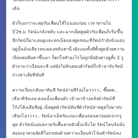
เดิม
ผัวก็บอกว่าจะคุยกับเพื่อนให้ไปนอนก่อน เวลาผ่านไป
1/2ช.ม. รัตน์แกล้งหลับ และฉากเย็ดตูดผัวกับเพื่อนก็เริ่มขึ้น
อีกรัตน์ก็มาแอบดูและตกเบ็ดแยงตูดขณะที่รัตน์กำลังนั่งแอบ
อยู่นั้นมันเสียวจนเผลอหลับตานิ้วยังแยงทั้งหีทั้งตูดด้วยความ
เงี่ยนพอลืมตาขึ้นมา ก็ตกใจทำอะไรไม่ถูกมือยังคาอยู่ทั้ง 2 รู
ผัวถามว่าเงี่ยนละซิ แต่ยังไม่ทันตอบผัวรัตน์ก็เข้ามาจับรัตน์
ถ่างขาเลียหีทันที
ความเงี่ยนกลับมาทันที รัตน์ส่ายหีร้องโอวววว… ซี๊ดดด…
เสียวหีจังเลย ตอนนั้นเพื่อนผัว เข้ามาข้างหลังผัวรัตน์ที่
โก้งโค้งเลียหีอยู่ เย็ดตูดผัวรัตน์ทันทีผัวรัตน์ส่ายตูดไปมาส่ง
เสียงโอวววว… รัตน์มาเย็ดกันเถอะเพื่อนถอนควยออกจากรู
ตูด ผัวรัตน์นอนหงายกับพื้นควยผัวตั้งแข็งโด่ รัตน์โดนจับนั่ง
ค่อมเอาควยยัดหีโยกขย่มด้วยความเงี่ยนผัวโน้มตัวรัตน์ลง