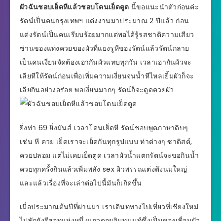
ผัวฉันชอบเย็ดหีแล้วชอบโดนเย็ดตูด
นี้ขอแนะนำตัวก่อนค่ะ
รัตน์เป็นคนกรุงเทพฯ แต่งงานมาประมาณ 2 ปีแล้ว ก่อน
แต่งรัตน์เป็นคนเรียบร้อยมากแต่พอได้รู้รสชาติความเสียว
ซ่านของแท่งควยของผัวที่แยงรูหีของรัตน์แล้วรัตน์กลาย
เป็นคนเงี่ยนจัดต้องเอากันผัวแทบทุกวัน เวลาเอากันผัวจะ
เลียหีให้รัตน์ก่อนเพื่อเพิ่มความเงี่ยนจนน้ำหีไหลเยิ้มผัวก็จะ
เลียกินอย่างอร่อย พอเงี่ยนมากๆ รัตน์ก็จะดูดควยผัว
ยิ่งท่า 69 ยิ่งมันส์ เวลาโดนเย็ดหี รัตน์ชอบพูดภาษาดิบๆ
เช่น หี ควย เย็ดเราจะเย็ดกันทุกรูปแบบ ท่าต่างๆ ซาดิสต์,
ควยปลอม แต่ไม่เคยเย็ดตูด เวลาผัวน้ำแตกรัตน์จะขอกินน้ำ
ควยทุกครั้งกินแล้วเพิ่มพลัง sex ผิวพรรณเต่งตึงนมใหญ่
และแล้วเรื่องที่จะเล่าต่อไปนี้มันก็เกิดขึ้น
เมื่อประมาณต้นปีที่ผ่านมา เราเดินททางไปเที่ยวที่เชียงใหม่
ไปพักยังรีสอทแห่งหนึ่งแถวดอยอินทนนท์ซึ่งเป็นของเพื่อนผัว