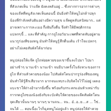
ที่สังเกตเห็น ว่าแจ๊ค ยังคงหลับอยู่ … ซึ่งจากการอาการต่างๆ
ของแจ๊คที่หนูสังเกตเห็นตอนนี้ มันยิ่งทำให้หนูไม่กล้าปลุก
น้องที่กำลังหลับฝันอย่างมีความสุข แจ๊คดูหลับสนิทมาก… แต่
อาจเพราะการละเมอ กึ่งฝันกึ่งตื่น จึงทำให้มีพฤติกรรม
แปลกๆนี้ … และที่สำคัญ การถูไถอวัยวะเพศที่พาดทับอยู่ตาม
แนวรูร่องหีของหนู มันทำให้หนูรู้สึกตื่นเต้น เร้าใจแปลกๆ
อย่างไม่เคยสัมผัสได้มาก่อน
หนูปล่อยให้แจ๊ค ถูไถท่อยควยของเขาขึ้นลงไปมา ไปมา
อย่างช้าๆ นานเข้า นานเข้า จนมีบางครั้งในจังหวะของการ
ถูไถ ที่ส่วนหัวควยของน้อง ไปสัมผัสโดนปากรูร่องหีของหนู
มันทำให้รู้สึกเสียวมาก มากจนแทบระงับจิตใจไว้ไม่อยู่ เผลอ
แบะขาให้ถ่างอ้ามากยิ่งขึ้น พร้อมกับกระดกแอ่นหัวเหน่ารับ
การกดถูไถของน้องยังกับจะบังคับให้ควยของแจ๊คสัมผัสโดน
จุดเสียวนั้นนานๆ นานๆ นานจน…. จน… อ๋…อ…ย…..ส …. ใช่…
จนได้ ….. ตอนนี้อะไรก็ฉุดหนูไม่อยู่แล้ว หนูปล่อยให้ลำควย