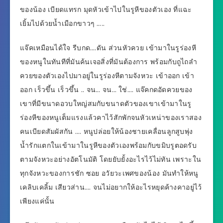
ของน้อง เบียดแทรก มุดหัวเข้าไปในรูหีของตัวเอง ที่แฉะ
เยิ้มไปด้วยน้ำเมือกขาวๆ …..
แจ๊คเหมือนได้ใจ รีบกด….ดัน ส่วนหัวควย เข้ามาในรูร่องหี
ของหนูในทันทีที่มันค้นเจอสิ่งที่มันต้องการ พร้อมกับถูไถลำ
ควยของตัวเองไปมาอยู่ในรูร่องหีตามจังหวะ เข้าออก เข้า
ออก เร็วขึ้น เร็วขึ้น .. จน… จน… ใช่…. แจ๊คกดอัดควยของ
เขาที่มีขนาดอวบใหญ่สมกับขนาดตัวของเขาเข้ามาในรู
ร่องหีของหนูเต็มแรงแล้วคาไว้สักพักจนหัวเหน่าของเราสอง
คนเบียดสัมผัสกัน …. หนูปล่อยให้น้องชายเคลื่อนลูกสูบพุ่ง
น้ำรักแตกในเข้ามาในรูหีของตัวเองพร้อมกับขมิบรูตอดรับ
ตามจังหวะอย่างอัตโนมัติ โดยยับยั้งอะไรไว้ไม่ทัน เพราะใน
ทุกจังหวะของการชัก ซอย อวัยวะเพศของน้อง มันทำให้หนู
เคลิบเคลิ้ม เสียวส่าน…. จนไม่อยากให้อะไรหยุดค้างคาอยู่ไว้
เพียงแค่นั้น