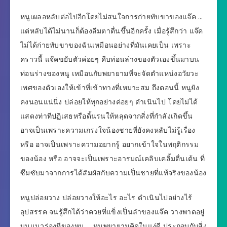
หนูเผลอหลับต่อไปอีกโดยไม่สนใจการก่ายทับขาของแจ๊ค …
แต่หลับได้ไม่นานก็ต้องลืมตาตื่นขึ้นอีกครั้ง เมื่อรู้สึกว่า แจ๊ค
ไม่ได้ก่ายทับขาของฉันเหมือนอย่างที่มันเคยเป็น เพราะ
คราวนี้ แจ๊คขยับตัวค่อยๆ คืบท่อนล่างของตัวเองขึ้นมาบน
ท่อนร่างของหนู เหมือนกับพยายามที่จะจัดตำแหน่งอวัยวะ
เพศของตัวเองให้เข้าที่เข้าทางที่เหมาะสม ถึงตอนนี้ หนูยัง
คงนอนแน่นิ่ง ปล่อยให้ทุกอย่างค่อยๆ ดำเนินไป โดยไม่ได้
แสดงท่าทีปฏิเสธหรือดิ้นรนให้หลุดจากสิ่งที่กำลังเกิดขึ้น
อาจเป็นเพราะความเกรงใจน้องชายที่ยังคงหลับไม่รู้เรื่อง
หรือ อาจเป็นเพราะความอยากรู้ อยากเข้าใจในพฤติกรรม
ของน้อง หรือ อาจจะเป็นเพราะอารมณ์เคลิบเคลิ้มตื่นเต้น ที่
ซึมซับมาจากการได้สัมผัสกับความเป็นชายที่แท้จริงของน้อง
หนูปล่อยวาง ปล่อยวางให้อะไร อะไร ดำเนินไปอย่างไร้
อุปสรรค จนรู้สึกได้ว่าควยที่แข็งเป็นลำของแจ๊ค วางพาดอยู่
บนแนวร่องหีของหนู … หนูพยายามคิดในแง่ดี ประกอบกับสิ่ง