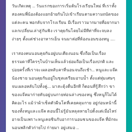
วันเกิดเหตุ … วันแรกของการเริ่มต้นโรงเรียนใหม่ ที่เราทั้ง
สองคนพี่น้องต้องแยกย้ายกันไปเข้าเรียนตามความถนัดของ
แต่ละคน พอกลับจากโรงเรียน มีเรื่องราวมากมายที่อยากมา
แลกเปลี่ยนเล่าสู่กันฟัง เราคุยกันโดยไม่มีทีท่าที่จะจบลง
ง่ายๆ ตั้งแต่ช่วงอาหารเย็น จนมาต่อที่ห้องนอนของหนู …..
เราสองคนนอนคุยกันอยู่บนเตียงนอน ซึ่งถือเป็นเรื่อง
ธรรมดาที่ใครๆในบ้านเห็นแล้วย่อมถือเป็นเรื่องปกติ และ
บ่อยครั้งที่เราจะเผลอหลับคาที่นอนจนถึงเช้า… หนูและแจ๊ค
น้องชาย นอนคุยกันอยู่ในชุดเตรียมอาบน้ำ ตั้งแต่ทุ่มเศษๆ
จนเผลอหลับไปทั้งคู่…. มาสะดุ้งตื่นอีกที ก็ตอนที่รู้สึกว่า ขา
ของแจ๊คมาก่ายทับอยู่บนกายท่อนล่างของหนู ซึ่งหนูก็ไม่ได้
คิดอะไร แม้ว่าผ้าเช็ดตัวผืนโตที่เคยคลุมกาย อยู่ก่อนหน้านี้
ของทั้งหนูและแจ๊ค ตอนนี้ไม่รู้มันหลุดหายไปตั้งแต่เมื่อไหร่
อาจเป็นเพราะหนูเคยชินกับอาการนอนซนของแจ๊ค ที่มักจะ
นอนพลิกตัวก่ายไป ก่ายมา อยู่เสมอ …