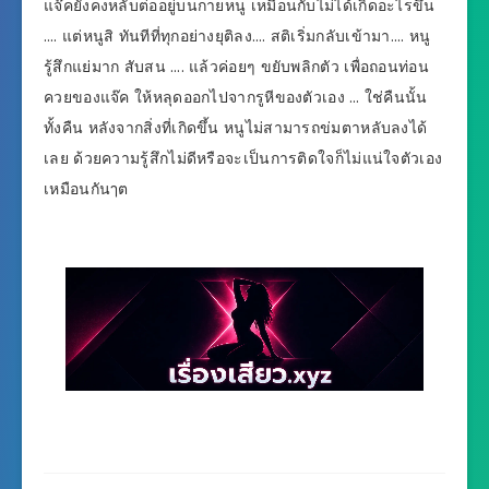
แจ๊คยังคงหลับต่ออยู่บนกายหนู เหมือนกับไม่ได้เกิดอะไรขึ้น
…. แต่หนูสิ ทันทีที่ทุกอย่างยุติลง…. สติเริ่มกลับเข้ามา…. หนู
รู้สึกแย่มาก สับสน …. แล้วค่อยๆ ขยับพลิกตัว เพื่อถอนท่อน
ควยของแจ๊ค ให้หลุดออกไปจากรูหีของตัวเอง … ใช่คืนนั้น
ทั้งคืน หลังจากสิ่งที่เกิดขึ้น หนูไม่สามารถข่มตาหลับลงได้
เลย ด้วยความรู้สึกไม่ดีหรือจะเป็นการติดใจก็ไม่แน่ใจตัวเอง
เหมือนกันๅต