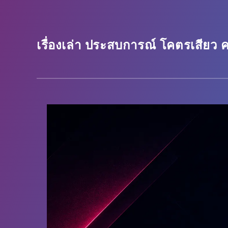
เรื่องเล่า ประสบการณ์ โคตรเสียว