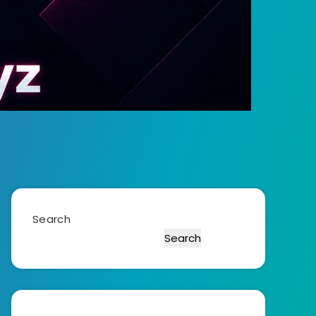
Search
Search