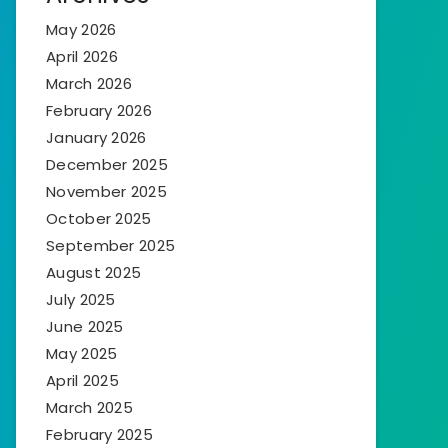
May 2026
April 2026
March 2026
February 2026
January 2026
December 2025
November 2025
October 2025
September 2025
August 2025
July 2025
June 2025
May 2025
April 2025
March 2025
February 2025