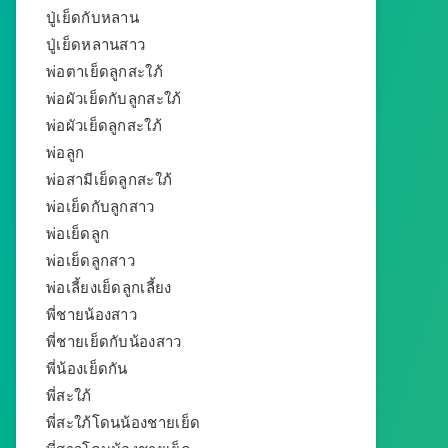
ปู่เย็ดกับหลาน
ปู่เย็ดหลานสาว
พ่อตาเย็ดลูกสะใภ้
พ่อผัวเย็ดกับลูกสะใภ้
พ่อผัวเย็ดลูกสะใภ้
พ่อลูก
พ่อสามีเย็ดลูกสะใภ้
พ่อเย็ดกับลูกสาว
พ่อเย็ดลูก
พ่อเย็ดลูกสาว
พ่อเลี้ยงเย็ดลูกเลี้ยง
พี่ชายน้องสาว
พี่ชายเย็ดกับน้องสาว
พี่น้องเย็ดกัน
พี่สะใภ้
พี่สะใภ้โดนน้องชายเย็ด