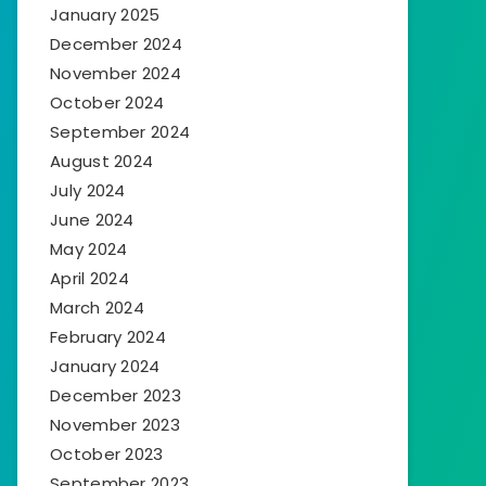
January 2025
December 2024
November 2024
October 2024
September 2024
August 2024
July 2024
June 2024
May 2024
April 2024
March 2024
February 2024
January 2024
December 2023
November 2023
October 2023
September 2023