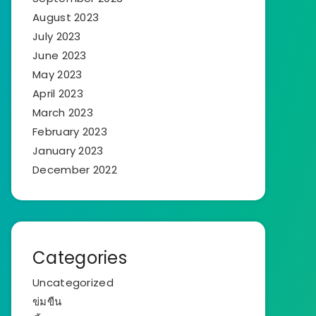
August 2023
July 2023
June 2023
May 2023
April 2023
March 2023
February 2023
January 2023
December 2022
Categories
Uncategorized
ข่มขืน