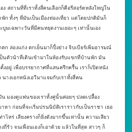
สถานที่ที่เราทั้งสี่คนเลือกก็คือรีสอร์ตหลังใหญ่ใน
ก ทั้งๆ ที่มันเป็นเมืองท่องเที่ยว แต่โดยปกติมันก็
กจะบูมเฉพาะวันที่มีคนหยุดงานเยอะๆ เท่านั้นเอง
ก ล่องแก่ง ตกเย็นมาก็ปิ้งย่าง จิบเบียร์เพิ่มอารมณ์
เป็นตัวนำที่เดินเข้ามาในห้องรับแขกที่บ้านพัก มัน
้งอยู่ เพื่อบรรยากาศที่แสนครึกครื้น เราก็เปิดหนัง
ก นางเอกหนังเอวีมาแจมกับเราทั้งสี่คน
มัน มองดูแฟนของเราทั้งคู่นั้นค่อยๆ ปลดเปลื้อง
มาหา ก่อนที่จะเริ่มปรนนิบัติเราราวกับเป็นราชา เธอ
ท่าไหร่ เสียงครางก็ยิ่งดังมากขึ้นเท่านั้น ความเสียว
ถี่รัว จนเพื่อนเองก็เอาด้วย แล้วในที่สุด สาวๆ ก็