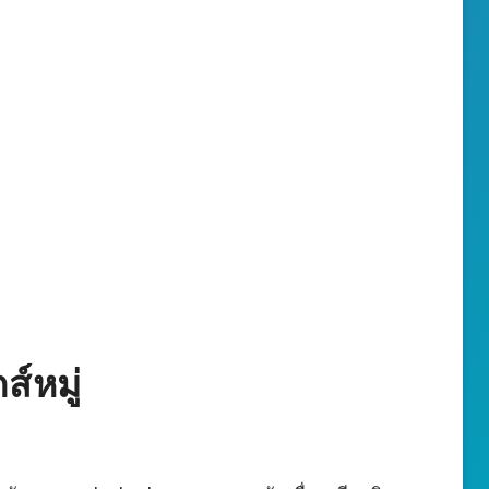
ส์หมู่