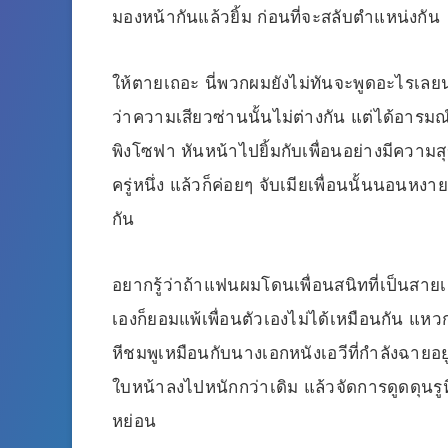
มองหน้ากันแล้วยิ้ม ก่อนที่จะสลับตำแหน่งกัน
ให้ตายเถอะ นี่พวกผมยังไม่ทันจะพูดอะไรเลยนะ 
ว่าความเสียวซ่านนั้นไม่ต่างกัน แต่ได้อาร
พิงโซฟา หันหน้าไปยิ้มกับเพื่อนอย่างมีความสุ
ครู่หนึ่ง แล้วก็ค่อยๆ จับเมียเพื่อนนั้นนอนห
กัน
อยากรู้ว่าถ้าแฟนผมโดนเพื่อนสนิทที่เป็นสาย
เองก็ยอมแพ้เพื่อนตัวเองไม่ได้เหมือนกัน แหวก
หีชมพูเหมือนกับนางเอกหนังเอวีที่กำลังฉายอยู่เ
ใบหน้าลงไปหนักกว่าเดิม แล้วจัดการดูดดุนรู
หย่อน