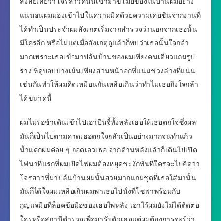
สงสัยเลยว่าโจรสาวคนนี้เข้ามาขโมยของในบ้านผมอย่าง
แน่นอนผมมองเข้าไปในความมืดด้วยความเคยชินจากงานที่
ได้ทำเป็นประจำผมสังเกตเริ่มจากสำรวจว่านอกจากเธอนั้น
มีใครอีก หรือไม่แต่เมื่อสังเกตุดูแล้วก็พบว่าเธอนั้นใจกล้า
มากเพราะเธอเข้ามาปล้นบ้านของผมเพียงคนเดียวแถมรูป
ร่าง ที่ดูบอบบางเน้นเพียงส่วนหน้าอกที่แน่นช่วงล่างที่แน่น
เช่นกันทำให้ผมคิดเหมือนกันเหลือเกินว่าทำไมเธอถึงใจกล้า
ได้ขนาดนี้
ผมไม่รอช้าเดินเข้าไปเอาปืนจี้ทั้งหลังเธอให้เธอตกใจซึ่งผล
มันก็เป็นไปตามคาดเธอตกใจกลัวเป็นอย่างมากจนทำแก้ว
น้ำแตกผมค่อย ๆ กอดเอวเธอ จากด้านหลังแล้วก็เดินไปเปิด
ไฟนาทีแรกที่ผมเปิดไฟผมต้องหยุดชะงักทันทีใครจะไปคิดว่า
โจรสาวที่มาปล้นบ้านผมนั้นสวยมากแถมชุดที่เธอใส่มานั้น
มันก็ได้ใจผมเหลือเกินผมพาเธอไปนั่งที่โซฟาพร้อมกับ
กุญแจมือที่ล็อคข้อมือของเธอไพ่หลัง เอาไว้ผมยังไม่ได้ติดต่อ
ใครหรือสถานีตำรวจเพื่อมารับตัวเธอแต่ผมต้องการจะรู้ว่า