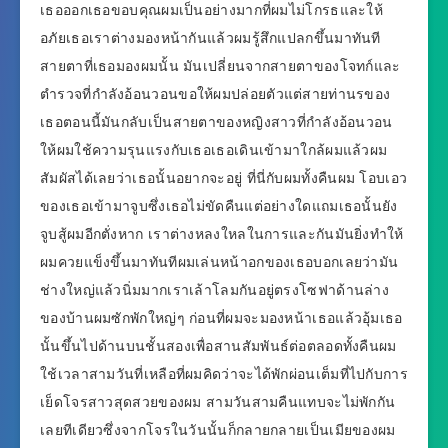
เธอออกเธอขอบคุณผมเป็นอย่างมากที่ผมไม่โกรธและให้
อภัยเธอเราต่างมองหน้ากันแล้วผมรู้สึกแปลกขึ้นมาทันที
สายตาที่เธอมองผมนั้น มันเปลี่ยนจากสายตาของโจทก์และ
ตำรวจที่กำลังอ้อนวอนขอให้ผมปล่อยตัวแต่สายท่านรของ
เธอตอนนี้มันกลับเป็นสายตาของหญิงสาวที่กำลังอ้อนวอน
ให้ผมใช้ความรุนแรงกับเธอเธอเดินเข้ามาใกล้ผมแล้วผม
สัมผัสได้เลยว่าเธอนั้นอยากจะอยู่ ที่นี่กับผมทั้งคืนผม โอบเอว
ของเธอเข้ามาจูบซึ่งเธอไม่ขัดคืนแต่อย่างใดแถมเธอนั้นยัง
จูบสู้ผมอีกตั่งหาก เราต่างหลงใหลในการและกันมันยิ่งทำให้
ผมควยแข็งขึ้นมาทันทีผมเล่นหน้าอกของเธอบอกเลยว่ามัน
ช่างใหญ่แล้วนิ่มมากเราเล้าโลมกันอยู่ตรงโซฟาด้านล่าง
ของบ้านผมซักพักใหญ่ๆ ก่อนที่ผมจะมองหน้าเธอแล้วอุ้มเธอ
นั้นขึ้นไปด้านบนชั้นสองเพื่อสานสัมพันธ์ต่อตลอดทั้งคืนผม
ใช้เวลาสามวันที่เหลือที่ผมคิดว่าจะได้พักผ่อนเต็มที่ไปกับการ
เย็ดโจรสาวสุดสวยของผม สามวันสามคืนแทบจะไม่พักกัน
เลยทีเดียวซึ่งจากโจรในวันนั้นก็กลายกลายเป็นเมียของผม