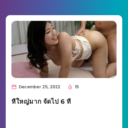
December 25, 2022
15
หีใหญ่มาก จัดไป 6 ที