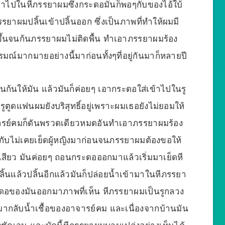
เข้าไปในหีภรรยาผมซึ่งกระดอมันก็พอๆกับของไอ้ใบ้
รยาผมปลิ้นเข้าปลิ้นออก ซึ่งเป็นภาพที่ทำให้ผมมี
ขึ้นจนก้นภรรยาผมไม่ติดพื้น ทำเอาภรรยาผมร้อง
์มากมายอย่างนี้มาก่อนทั้งๆที่อยู่กันมาก็หลายปี
้นให้มัน แล้วมันก็ค่อยๆ เอากระดอใส่เข้าไปในรู
ูดแฟนผมยังบริสุทธิ์อยู่เพราะผมเธอยังไม่ยอมให้
าจารย์คมก็ดันพรวดเดียวหมดอันทำเอาภรรยาผมร้อง
อนกับไม่เคยเย็ดผู้หญิงมาก่อนจนภรรยาผมต้องขอให้
สียว มันค่อยๆ ถอนกระดอออกมาแล้วเริ่มมาเย็ดหี
้นแล้วปลิ้นอีกแล้วมันก็ปล่อยน้ำเข้ามาในหีภรรยา
อของมันออกมาภาพที่เห็น หีภรรยาผมเป็นรูกลวง
กลับน้ำเชื้อของอาจารย์คม และเนื่องจากบ้านมัน