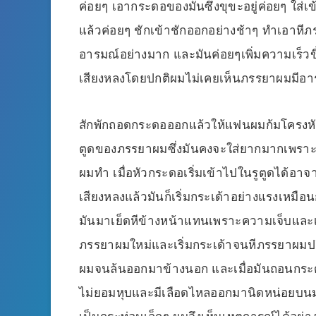
ค่อยๆ เอากระดอของมันซึ่งขุขะอยู่ค่อยๆ ใส่
แล้วค่อยๆ ชักเข้าชักออกอย่างช้าๆ ทำเอาหีภร
อารมณ์อย่างมาก และมันค่อยๆเพิ่มความเร็ว
เสียงหลงโดยปกติผมไม่เคยเห็นภรรยาผมมีอารมณ
สักพักถอดกระดอออกแล้วให้แฟนผมก้มโครงหันก
ตูดของภรรยาผมซึ่งมันคงจะใส่ยากมากเพราะรูต
ผมทำ เมื่อหัวกระดอเริ่มเข้าไปในรูตูดได้อ
เสียงหลงแล้วมันก็เริ่มกระเด้าอย่างแรงเหมื
มันมาเย็ดหีข้างหน้าแทนเพราะความเจ็บและเ
ภรรยาผมใหม่และเริ่มกระเด้าจนหีภรรยาผมปลิ
ผมจนล้นออกมาข้างนอก และเมื่อมันถอนกระด
ไม่ยอมหุบและมีเลือดไหลออกมานิดหน่อยบนมา