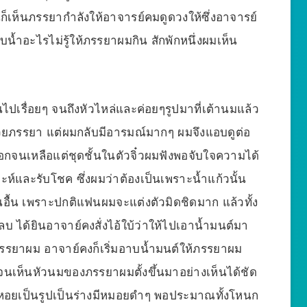
ก็เห็นภรรยากำลังให้อาจารย์คมดูดวงให้ซึ่งอาจารย์
บน้ำอะไรไม่รู้ให้ภรรยาผมกิน สักพักหนึ่งผมเห็น
ไปเรื่อยๆ จนถึงหัวไหล่และค่อยๆรูปมาที่เต้านมแล้ว
ช่วยภรรยา แต่ผมกลับมีอารมณ์มากๆ ผมจึงแอบดูต่อ
ออกจนเหลือแต่ชุดชั้นในตัวจิ๋วผมฟังพอจับใจความได้
์และรับโชค ซึ่งผมว่าต้องเป็นเพราะน้ำแก้วนั้น
อื้น เพราะปกติแฟนผมจะแต่งตัวมิดชิดมาก แล้วทั้ง
ลบ ได้ยินอาจาย์คงสั่งไอ้ใบ้ว่าให้ไปเอาน้ำมนต์มา
ๆ ภรรยาผม อาจาย์คงก็เริ่มอาบน้ำมนต์ให้ภรรยาผม
ดจนเห็นหัวนมของภรรยาผมตั้งขึ้นมาอย่างเห็นได้ชัด
หอยเป็นรูปเป็นร่างมีหมอยดำๆ พอประมาณทั้งโหนก