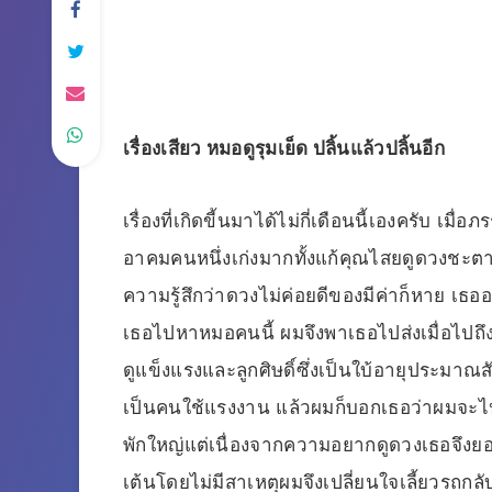
เรื่องเสียว หมอดูรุมเย็ด ปลิ้นแล้วปลิ้นอีก
เรื่องที่เกิดขี้นมาได้ไม่กี่เดือนนี้เองครับ เ
อาคมคนหนึ่งเก่งมากทั้งแก้คุณไสยดูดวงชะตา
ความรู้สึกว่าดวงไม่ค่อยดีของมีค่าก็หาย เ
เธอไปหาหมอคนนี้ ผมจึงพาเธอไปส่งเมื่อไปถ
ดูแข็งแรงและลูกศิษดิ์ซึ่งเป็นใบ้อายุประมาณส
เป็นคนใช้แรงงาน แล้วผมก็บอกเธอว่าผมจะไปธุระ
พักใหญ่แต่เนื่องจากความอยากดูดวงเธอจึงยอม
เต้นโดยไม่มีสาเหตุผมจึงเปลี่ยนใจเลี้ยวรถกลั