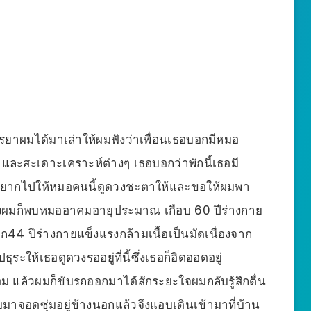
มื่อภรรยาผมได้มาเล่าให้ผมฟังว่าเพื่อนเธอบอกมีหมอ
และสะเดาะเคราะห์ต่างๆ เธอบอกว่าพักนี้เธอมี
ธออยากไปให้หมอคนนี้ดูดวงชะตาให้และขอให้ผมพา
ึงผมก็พบหมออาคมอายุประมาณ เกือบ 60 ปีร่างกาย
ัก44 ปีร่างกายแข็งแรงกล้ามเนื้อเป็นมัดเนื่องจาก
ให้เธอดูดวงรออยู่ที่นี้ซึ่งเธอก็อิดออดอยู่
 แล้วผมก็ขับรถออกมาได้สักระยะใจผมกลับรู้สึกตื่น
บมาจอดซุ่มอยู่ข้างนอกแล้วจึงแอบเดินเข้ามาที่บ้าน