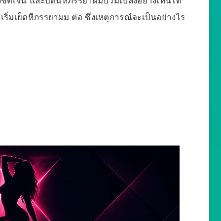
งชัดเจน และบัดนี้หีภรรยาผมบวมเปล่งอย่างเห็นได้
กมาเริ่มเย็ดหีภรรยาผม ต่อ ซึ่งเหตุการณ์จะเป็นอย่างไร