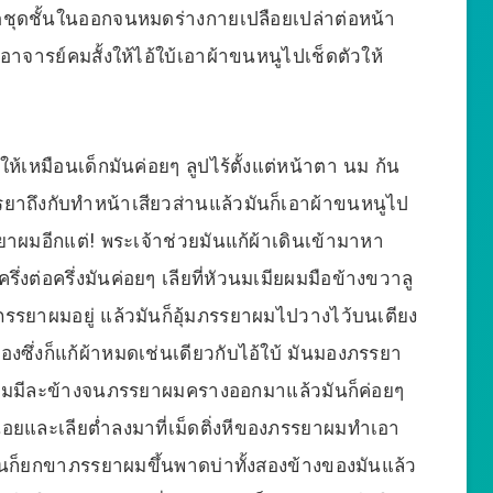
อดชุดชั้นในออกจนหมดร่างกายเปลือยเปล่าต่อหน้า
ยงอาจารย์คมสั้งให้ไอ้ใบ้เอาผ้าขนหนูไปเช็ดตัวให้
้เหมือนเด็กมันค่อยๆ ลูปไร้ตั้งแต่หน้าตา นม ก้น
ยาถึงกับทำหน้าเสียวส่านแล้วมันก็เอาผ้าขนหนูไป
ยาผมอีกแต่! พระเจ้าช่วยมันแก้ผ้าเดินเข้ามาหา
ต่อครึ่งมันค่อยๆ เลียที่หัวนมเมียผมมือข้างขวาลู
ภรรยาผมอยู่ แล้วมันก็อุ้มภรรยาผมไปวางไว้บนเตียง
องซึ่งก็แก้ผ้าหมดเช่นเดียวกับไอ้ใบ้ มันมองภรรยา
ผมมีละข้างจนภรรยาผมครางออกมาแล้วมันก็ค่อยๆ
อยและเลียต่ำลงมาที่เม็ดติ่งหีของภรรยาผมทำเอา
มันก็ยกขาภรรยาผมขึ้นพาดบ่าทั้งสองข้างของมันแล้ว