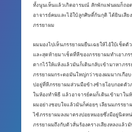
ทั้งนูนเห็นแล้วเกิดอารมณ์ สักพักแฟนผมก็ถ
อาจารย์คมและไอ้ใบ้ลูกศิษดิ์ก้นกุติ ได้ยินเสี
ภรรยาผม
ผมมองไปเห็นภรรยาผมยืนเฉยให้ไอ้ใบ้เช็ดตัวให
และสุดท้ายมาเช็ดที่หีของภรรยาผมทำเอาภรร
ตากไว้ให้แห้งแล้วมันก็เดินกลับเข้ามาหาภรร
ภรรยาผมกระดอมันใหญ่กว่าของผมมากเกือบครึ่ง
ปอยู่ที่หีภรรยาผมส่วนมือข้างซ้ายโอบกอดตัว
ในห้องทำพิธี แล้วอาจารย์คมก็เดินเข้ามาในห้
ผมอย่างชอบใจแล้วมันก็ค่อยๆ เลียนมภรรยา
ไซ้ภรรยาผมลงมาตรงปอยหมอยซึ่งมีอยู่นิดหน่
ภรรยาผมถึงกับตัวสั่นร้องครางเสียงหลงแล้ว