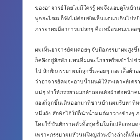
ของอาจารย์โดยไม่มีใครรู้ ผมจึงแอบดูในบ้าน
พูดอะไรผมก็ฟังไม่ค่อยชัดเห็นแต่แกเดินไปหยิ
ภรรยาผมมีอาการแปลกๆ คือเหมือนคนเบลอๆ
ผมเห็นอาจารย์คมค่อยๆ จับมือภรรยาผมสูงขึ้น
ก็คลึงอยู่สักพัก แทนที่ผมจะโกธรหรือเข้าไป
ไป สักพักภรรยาผมก็ลุกขึ้นค่อยๆ ถอดเสื้อผ้า
ว่าอาจารย์คมจะอาบน้ำมนต์ให้สะเดาะห์เคราะห
แน่ๆ ทำให้ภรรยาผมกล้าถอดเส้อผ้าต่อหน้าคน
สองก็ลุกขึ้นเดินออกมาที่ชานบ้านผมรีบหาที่ห
หนึ่งถัง สักพักไอ้ใบ้ก็นำน้ำมนต์มาวางข้าง
โดยใช้ขันตักราดตัวทั้งชุดชั้นในก็เปลียกหม
เพราะภรรยาผมหัวนมใหญ่ส่วนข้างล่างก็เห็น