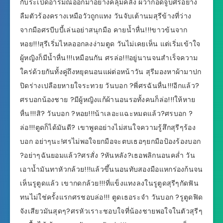
กับระเบิดอารมณ์ออกมาอย่างคลุ้มคลั่ง ผวากอดจูบศรอย่าง
ลืมตัวร้องครางเหมือวัวถูกแทง วันจับเต้านมสุรีข้างที่ว่าง
จากมือศรบีบบี้เล่นอย่าสนุกมือ คายน้ำหื่น!!!ขาวข้นจาก
หอย!!!สุรีเริ่มไหลออกลงง่ามตูด วันไม่เคยเห็น แต่เริ่มเข้าใจ
ผู้หญิงก็มีน้ำหื่น!!!เหมือนกัน ศรล่อ!!!อยู่นานจนสำเร็จความ
ใคร่ด้วยกันทั้งคู่ถึงหยุดนอนแผ่ต่อหน้าวัน สุรีมองหาผ้ามาปก
ปิดร่างเปลือยหายใจระทวย วันบอก ?พี่ศรฉันหื่น!!!อีกแล้ว?
ศรบอกน้องชาย ?มีผู้หญิงแก้ผ้านอนรอทั้งคนก็ล่อ!!!ให้หาย
หื่น!!!สิ? วันบอก ?หอย!!!น้าเลอะแฉะหมดแล้ว?ศรบอก ?
ล่อ!!!ตูดก็ได้มันดี? เขาพูดอย่างไม่สนใจความรู้สึกสุรีๆร้อง
บอก อย่าๆนะ!ศรไม่พอใจยกมือจะตบเธอๆยกมือป้องร้องบอก
?อย่าๆฉันยอมแล้ว?ศรสั่ง ?หันหลัง?เธอพลิกนอนคล่ำ วัน
เอาน้ำมันทาหัวกล้วย!!!แล้วขึ้นนอนทับสองมือแหกร่องก้นจน
เห็นรูตูดแล้ว เขากดกล้วย!!!ที่แข็งแทงลงในรูตูดสุรีๆกัดฟัน
ทนไม่ใช่ครั้งแรกศรชอบล่อ!!! ตูดเธอระจำ วันบอก ?รูตูดฟิด
จังเสียวมันสุดๆ?ศรหัวเราะชอบใจที่น้องชายพอใจในตัวสุรีๆ