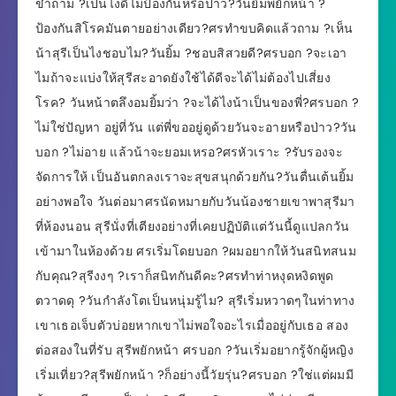
ขำถาม ?เป็นไงดีไมป้องกันหรือป่าว?วันยิ้มพยักหน้า ?
ป้องกันสิโรคมันตายอย่างเดียว?ศรทำขบคิดแล้วถาม ?เห็น
น้าสุรีเป็นไงชอบไม?วันยิ้ม ?ชอบสิสวยดี?ศรบอก ?จะเอา
ไมถ้าจะแบ่งให้สุรีสะอาดยังใช้ได้ดีจะได้ไม่ต้องไปเสี่ยง
โรค? วันหน้าตลึงอมยิ้มว่า ?จะได้ไงน้าเป็นของพี่?ศรบอก ?
ไม่ใช่ปัญหา อยู่ที่วัน แต่พี่ขออยู่ดูด้วยวันจะอายหรือป่าว?วัน
บอก ?ไม่อาย แล้วน้าจะยอมเหรอ?ศรหัวเราะ ?รับรองจะ
จัดการให้ เป็นอันตกลงเราจะสุขสนุกด้วยกัน?วันตื่นเต้นยิ้ม
อย่างพอใจ วันต่อมาศรนัดหมายกับวันน้องชายเขาพาสุรีมา
ที่ห้องนอน สุรีนั่งที่เตียงอย่างที่เคยปฏิบัติแต่วันนี้ดูแปลกวัน
เข้ามาในห้องด้วย ศรเริ่มโดยบอก ?ผมอยากให้วันสนิทสนม
กับคุณ?สุรีงงๆ ?เราก็สนิทกันดีคะ?ศรทำท่าหงุดหงิดพูด
ตวาดดุ ?วันกำลังโตเป็นหนุ่มรู้ไม? สุรีเริ่มหวาดๆในท่าทาง
เขาเธอเจ็บตัวบ่อยหากเขาไม่พอใจอะไรเมื่ออยู่กับเธอ สอง
ต่อสองในที่รับ สุรีพยักหน้า ศรบอก ?วันเริ่มอยากรู้จักผู้หญิง
เริ่มเที่ยว?สุรีพยักหน้า ?ก็อย่างนี้วัยรุ่น?ศรบอก ?ใช่แต่ผมมี