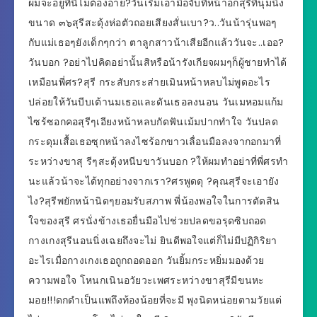
ผมจะอยู่ที่นี้ไม่ต้องอาย?วันเริ่มเอามือจับที่หน้าอกสุรีที่นุ่มนิ่ง
ขนาด ๓๖สุรีสะดุ้งห่อตัวถอยเสียงสั่นเบา?ว..วันน้ารุ่นพอๆ
กับแม่เธอๆยังเด็กๆกว่า ตาลูกสาวน้าเสียอีกแล้ววันจะ..เออ?
วันบอก ?อย่าไปคิดอย่านั้นสิหรือน้ารังเกียจผมๆก็ผู้ชายทำได้
เหมือนพี่ศร?สุรี กระสับกระส่ายเมินหน้าหลบไม่พูดอะไร
ปล่อยให้วันบีบเต้านมเธอและดันเธอลงนอน วันเมหอมแก้ม
ไซร้ซอกคอสุรีๆเอียงหน้าหลบกัดฟันเม้มปากทำใจ วันปลด
กระดุมเสื้อเธอซุกหน้าลงไซร้อกขาวเลื่อนมือลงจากอกมาที่
ระหว่างขาสุ รีๆสะดุ้งหนีบขาวันบอก ?ให้ผมทำอย่าที่พี่ศรทำ
นะแล้วน้าจะได้ทุกอย่างจากเรา?ศรพูดดุ ?คุณสุรีจะเอายัง
ไง?สุรีพยักหน้านิดๆยอมรับสภาพ พี่น้องพอใจในการตัดสิน
ใจของสุรี ศรนั่งข้างเธอยื่นมือไปช่วยปลดขอรุดซิบถอด
กางเกงสุรีนอนนิ่งเฉยถึงจะไม่ ยินดีพอใจแต่ก็ไม่มีปฏิกิริยา
อะไรเมื่อกางเกงเธอถูกถอดออก วันยิ้มกระหยิ่มมองด้วย
ความพอใจ โหนกเนินอวัยวะเพศระหว่างขาสุรีมีขนหะ
มอย!!!ดกดำเป็นแพถึงท้องน้อยที่จะมี พุงนิดหน่อยตามวัยแต่