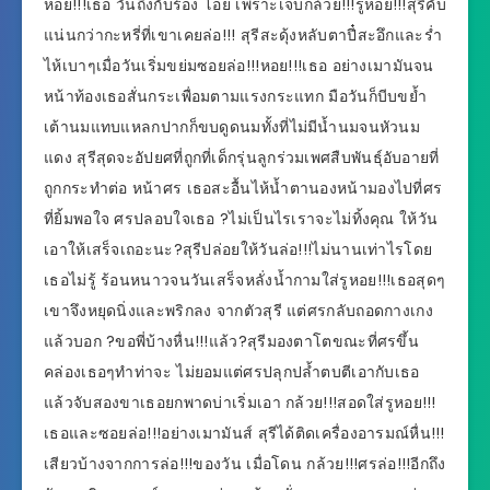
หอย!!!เธอ วันถึงกับร้อง โอย เพราะเจ็บกล้วย!!!รูหอย!!!สุรีคับ
แน่นกว่ากะหรี่ที่เขาเคยล่อ!!! สุรีสะดุ้งหลับตาปี๋สะอึกและร่ำ
ไห้เบาๆเมื่อวันเริ่มขย่มซอยล่อ!!!หอย!!!เธอ อย่างเมามันจน
หน้าท้องเธอสั่นกระเพื่อมตามแรงกระแทก มือวันก็บีบขย้ำ
เต้านมแทบแหลกปากก็ขบดูดนมทั้งที่ไม่มีน้ำนมจนหัวนม
แดง สุรีสุดจะอัปยศที่ถูกที่เด็กรุ่นลูกร่วมเพศสืบพันธุ์อับอายที่
ถูกกระทำต่อ หน้าศร เธอสะอื้นไห้น้ำตานองหน้ามองไปที่ศร
ที่ยิ้มพอใจ ศรปลอบใจเธอ ?ไม่เป็นไรเราจะไม่ทิ้งคุณ ให้วัน
เอาให้เสร็จเถอะนะ?สุรีปล่อยให้วันล่อ!!!ไม่นานเท่าไรโดย
เธอไม่รู้ ร้อนหนาวจนวันเสร็จหลั่งน้ำกามใส่รูหอย!!!เธอสุดๆ
เขาจึงหยุดนิ่งและพริกลง จากตัวสุรี แต่ศรกลับถอดกางเกง
แล้วบอก ?ขอพี่บ้างหื่น!!!แล้ว?สุรีมองตาโตขณะที่ศรขึ้น
คล่องเธอๆทำท่าจะ ไม่ยอมแต่ศรปลุกปล้ำตบตีเอากับเธอ
แล้วจับสองขาเธอยกพาดบ่าเริ่มเอา กล้วย!!!สอดใส่รูหอย!!!
เธอและซอยล่อ!!!อย่างเมามันส์ สุรีได้ติดเครื่องอารมณ์หื่น!!!
เสียวบ้างจากการล่อ!!!ของวัน เมื่อโดน กล้วย!!!ศรล่อ!!!อีกถึง