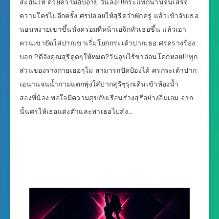
สะอื้นไห้ ด้วยความอับอาย วันล่อ!!!กระแทกนานจนเสร็จ
ความใคร่ไปอีกครั้ง ศรปล่อยให้สุรีคว่ำพักครู่ แล้วเข้าจับเธอ
นอนหงายเขาขึ้นนั่งคร่อมที่หน้าเอจิกหัวเธอขึ้น แล้วเอา
ควนเขายัดใส่ปากเขาเริ่มโยกกระเด้าปากเธอ ศรครางร้อง
บอก ?ดีจังคุณสุรีดูดๆให้หมด?วันลูบไร้ขาอ่อนโคกหอย!!!ทุก
ส่วนของร่างกายเธอๆไม่ สามารถปัดป้องได้ ศรกระเด้าปาก
เอนานจนน้ำกามแตกพุ่งใส่ปากสุรีๆรุกเดินเข้าห้องน้ำ
สองพี่น้อง พอใจมีความสุขกับเรือนร่างสุรีอย่างอิ่มเอม จาก
นั้นศรให้เธอแต่งตัวและพาเธอไปส่ง…