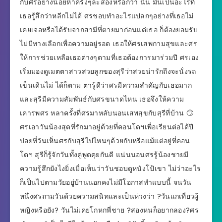
กับศรอย่างน้อยห้าครั้งๆละสองหรือกว่า นั้น มันเป็นอะไรที่
เธอรู้สึกว่าหลีกไม่ได้ ศรชอบทำอะไรแปลกๆอย่างที่เธอไม่
เคยเจอหรือได้รับจากสามีที่ตายมาก่อนแต่เธอ ก็ต้องยอมรับ
ไม่มีทางเลือกเพื่อความอยู่รอด เธอให้ศรเสพกามสุขและศร
ให้การช่วยเหลือเธอต่างๆตามที่เธอต้องการมาร่วมปี ศรเอง
เริ่มมองดูเมตตาสาวสวยลูกของสุรีว่าสวยน่ารักถึงจะนั่งรถ
เข็นเดินไม่ ได้ก็ตาม ตารู้ดีว่าศรมีความสำคัญกับเธอมาก
และสุรีมีความสัมพันธ์กับศรขนาดไหน เธอจึงให้ความ
เคารพศร หลาครั้งที่ศรมาหลับนอนเสพสุขกับสุรีที่บ้าน 🙄
ศรเอาวันน้องสุดที่รักมาอยู่ด้วยที่คอนโดฯเพื่อเรียนต่อได้ปี
บ่อยที่วันเห็นศรกับสุรีไปไหนๆด้วยกับหรือแม้แต่อยู่ที่คอน
โดฯ สุรีก็รู้จักวันทั้งคู่พูดคุยกันดี แน่นนอนศรรู้น้องชายมี
ความรู้สึกยังไงยิ่งเมื่อเห็นว่าวันชอบดูหนังโป้เขา ไม่ว่าอะไร
ก็เป็นไปตามวัยอยู่บ้านนอกคงไม่มีโอกาสทำแบบนี้ จนวัน
หนึ่งศรถามวันด้วยความสนิทและเป็นห่วงว่า ?วันแกเที่ยวผู้
หญิงหรือยัง? วันไม่เคยโกหกพี่ชาย ?สองหนก็อยากลอง?ศร