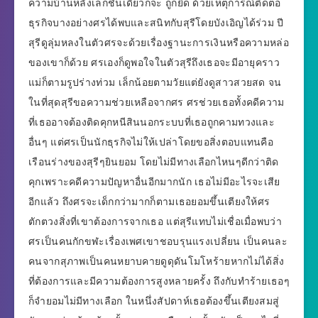
ความบ้านหลังเล็กชั้นเดียวก็จะ ถูกยึด ด้วยเหตุการณ์ติดต่อ
ธุรกิจบางอย่างศรได้พบและสนิทกับสุรีโดยบังเอิญได้ร่วม ปี
สุรีดูลุ่มหลงในตัวศรจะด้วยเรื่องฐานะการเงินหรือความหล่อ
ของเขาก็ด้วย ศรเองก็ดูพอใจในตัวสุรีถึงเธอจะมีอายุคราว
แม่ก็ตามรูปร่างท่วม เล็กน้อยตามวัยแต่ยังดูสาวสวยสด จน
ในที่สุดสุรีขอความช่วยเหลือจากศร ศรช่วยเธอทั้งคดีความ
ที่เธออาจต้องติดคุกหนีสินนอกระบบที่เธอถูกคามทวงและ
อื่นๆ แต่ศรเป็นนักธุรกิจไม่ให้เปล่าโดยขอสิ่งตอบแทนคือ
เรือนร่างของสุรีๆยินยอม โดยไม่มีทางเลือกไหนๆดีกว่าติด
คุกเพราะคดีความปัญหาอื่นอีกมากนัก เธอไม่มีอะไรจะเสีย
อีกแล้ว ถึงศรจะเด็กกว่ามากก็ตามเธอยอมขึ้นเตียงให้ศร
ตักตวงสิ่งที่เขาต้องการจากเธอ แต่สุรีแทบไม่เชื่อเมื่อพบว่า
ศรเป็นคนกักขฬะเรื่องเพศเขาชอบรุนแรงเปลี่ยน เป็นคนละ
คนจากสุภาพเป็นคนหยาบคายดูดุดันโมโหร้ายหากไม่ได้สิ่ง
ที่ต้องการและมีความต้องการสูงหลายครั้ง ถึงกับทำร้ายเธอๆ
ก็จำยอมไม่มีทางเลือก ในหนึ่งสัปดาห์เธอต้องขึ้นเตียงสมสู่