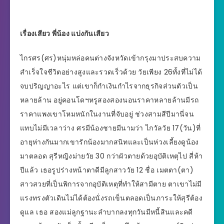
เรื่องเสียว พี่น้อง แบ่งกันเสียว
ไกรศร(ศร)หนุ่มหล่อคนต่างจังหวัดเข้ากรุงมาประสบความ
สำเร็จใจชีวิตอย่างสูงและรวดเร็วด้วย วัยเพียง 26ทั้งที่ไม่ได้
จบปริญญาอะไร แต่เขาก็กำเงินกำไรจากธุรกิจส่วนตัวเป็น
หลายล้าน อยู่คอนโดฯหรูสองสองนอนราคาหลายล้านมีรถ
ราคาแพงเขาโหมหนักในงานที่จับอยู่ ช่วงสามสีปีมานี่จน
แทบไม่มีเวลาว่าง ศรมีน้องชายมีนามว่า ไกวัลวัย 17(วัน)ที่
อายุห่างกันมากเขารักน้องมากสนิทและเป็นห่วงเลี้ยงดูน้อง
มาตลอด สุรีหญิงม่ายวัย 30 กว่าผัวตายด้วยอุบัติเหตุไป สี่ห้า
ปีแล้ว เธอรูปร่างหน้าตาดีมีลูกสาววัย 12 ชื่อ เมตตา(ตา)
สาวสวยที่เป็นพิการจากอุบัติเหตุที่ทำให้สามีตาย ตาเขาไม่มี
แรงทรงตัวเดินไม่ได้ต้องนั่งรถเข็นตลอดเป็นภาระให้สุรีต้อง
ดูแล เธอ สองแม่ลูกฐานะลำบากลงทุกวันมีหนี้สินและคดี