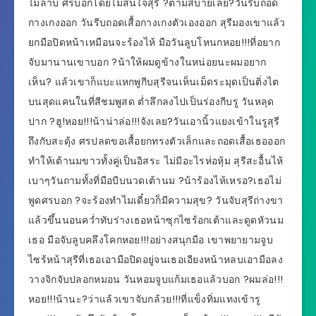
ไม่ลาบ ศรบอกโดยไม่สนใจสุรี ?ตามสบายเลย?วันรีบถอด
กางเกงออก วันรีบถอดเสื้อกางเกงตัวเองออก สุรีมองเขาแล้ว
ยกมือปิดหน้าเหมือนจะร้องไห้ มือวันลูบโหนกหอย!!!ที่อยาก
จับมานานเขาบอก ?น้าให้ผมดูข้างในหน่อยนะผมอยาก
เห็น? แล้วเขาก็แบะแหกพูกีบสุรีจนเห็นเม็ดระมุดเป็นติ่งไต
บนสุดแคนในที่สีชมพูสด ต่ำลึกลงไปเป็นร่องกีบรู วันหลุด
ปาก ?ฮู!หอย!!!น้าน่าล่อ!!!จังเลย?วันเอานิ้วแยงเข้าในรูสุรี
ถึงกับสะดุ้ง ศรปลดขอเสื้อยกทรงตัวเล็กและถอดเสื้อเธอออก
ทำให้เต้านมขาวทั้งคู่เป็นอิสระ ไม่มีอะไรห่อหุ้ม สุรีสะอื้นไห้
เบาๆวันถามทั้งที่มือบีบนวดเต้านม ?น้าร้องไห้เหรอ?เธอไม่
พูดศรบอก ?จะร้องทำไมเดี๋ยวก็มีความสุข? วันจับสุรีถ่างขา
แล้วขึ้นนอนคว่ำทับร่างเธอหน้าซุกไซร้อกเต้าและดูดหัวนม
เธอ มือจับลูบคลึงโคกหอย!!!อย่างสนุกมือ เขาพยายามจูบ
ไซร้หน้าสุรีที่เธอเอามือปิดอยู่จนเธอเอียงหน้าหลบเอามือลง
วางจิกจับปลอกหมอน วันหอมจูบแก้มเธอแล้วบอก ?ผมล่อ!!!
หอย!!!น้านะ?ว่าแล้วเขาจับกล้วย!!!ที่แข็งทิ่มแทงเข้ารู