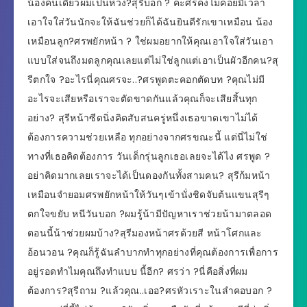
น้องคนเดียวผมเป็นห่วง?สุรีบอก ? คะศรคงไม่ค่อยมีเวลา
เอาใจใส่วันนักจะให้ฉันช่วยก็ได้ฉันยินดีรักเขาเหมือน น้อง
เหมือนลูก?ศรพยักหน้า ? ใช่ผมอยากให้คุณเอาใจใส่วันเอา
แบบใส่จนถึงมดลูกคุณเลยแต่ไม่ใช่ลูกแต่เอาเป็นผัวอีกคน?สุ
รีตกใจ ?อะไรนี่คุณศรจะ..?ศรพูดตะคอกตัดบท ?คุณไม่มี
อะไรจะเสียหรือเราจะตัดขาดกันแล้วคุณก็จะเสียสิ้นทุก
อย่าง? สุรีหน้าซีดนิ่งคิดสับสนครู่หนึ่งเธอขาดเขาไม่ได้
ต้องการความช่วยเหลือ ทุกอย่างจากศรขณะนี้ แต่นี่ไม่ใช่
ทางที่เธอคิดต้องการ วันเด็กรุ่นลูกเธอเลยจะได้ไง ศรพูด ?
อย่าคิดมากเลยเราจะได้เป็นดองกันทั้งสามคน? สุรีก้มหน้า
เหมือนจำยอมศรพยักหน้าให้วันๆเข้านั่งชิดจับต้นแขนสุรีๆ
ตกใจขยับ หนีวันบอก ?ผมรู้น้ามีปัญหาเราช่วยน้ามาตลอด
ตอนนี้น้าช่วยผมบ้าง?สุรีมองหน้าศรด้วยสี หน้าโศกและ
อ้อนวอน ?คุณก็รู้ฉันลำบากทำทุกอย่างที่คุณต้องการเพื่อการ
อยู่รอดทำไมคุณถึงทำแบบ นี้อีก? ศรว่า ?นี่คือสิ่งที่ผม
ต้องการ?สุรีถาม ?แล้วคุณ..เออ?ศรหัวเราะในลำคอบอก ?