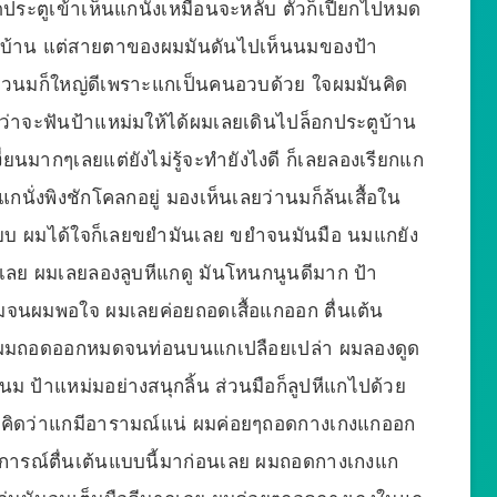
ิดประตูเข้าเห็นแกนั่งเหมือนจะหลับ ตัวก็เปียกไปหมด
บบ้าน แต่สายตาของผมมันดันไปเห็นนมของป้า
สีขาวนมก็ใหญ่ดีเพราะแกเป็นคนอวบด้วย ใจผมมันคิด
่าจะฟันป้าแหม่มให้ได้ผมเลยเดินไปล็อกประตูบ้าน
เงี่ยนมากๆเลยแต่ยังไม่รู้จะทำยังไงดี ก็เลยลองเรียกแก
แกนั่งพิงชักโคลกอยู่ มองเห็นเลยว่านมก็ล้นเสื้อใน
ียบ ผมได้ใจก็เลยขยำมันเลย ขยำจนมันมือ นมแกยัง
มเลย ผมเลยลองลูบหีแกดู มันโหนกนูนดีมาก ป้า
มจนผมพอใจ ผมเลยค่อยถอดเสื้อแกออก ตื่นเต้น
้วย ผมถอดออกหมดจนท่อนบนแกเปลือยเปล่า ผมลองดูด
นม ป้าแหม่มอย่างสนุกลิ้น ส่วนมือก็ลูปหีแกไปด้วย
 ผมคิดว่าแกมีอารามณ์แน่ ผมค่อยๆถอดกางเกงแกออก
ะการณ์ตื่นเต้นแบบนี้มาก่อนเลย ผมถอดกางเกงแก