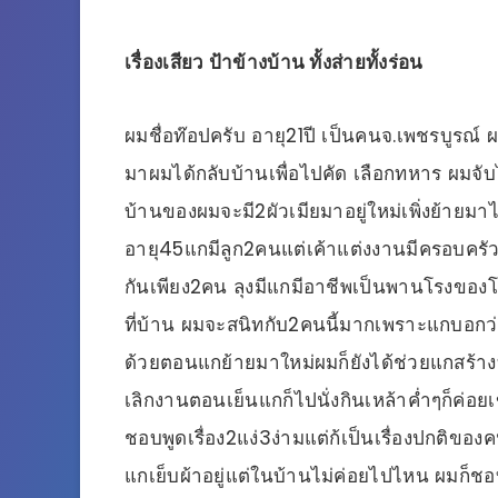
เรื่องเสียว ป้าข้างบ้าน ทั้งส่ายทั้งร่อน
ผมชื่อท๊อปครับ อายุ21ปี เป็นคนจ.เพชรบูรณ์ ผ
มาผมได้กลับบ้านเพื่อไปคัด เลือกทหาร ผมจับได
บ้านของผมจะมี2ผัวเมียมาอยู่ใหม่เพิ่งย้ายมาไ
อายุ45แกมีลูก2คนแต่เค้าแต่งงานมีครอบครัวแ
กันเพียง2คน ลุงมีแกมีอาชีพเป็นพานโรงของโรง
ที่บ้าน ผมจะสนิทกับ2คนนี้มากเพราะแกบอกว่
ด้วยตอนแกย้ายมาใหม่ผมก็ยังได้ช่วยแกสร้างบ้
เลิกงานตอนเย็นแกก็ไปนั่งกินเหล้าค่ำๆก็ค่
ชอบพูดเรื่อง2แง่3ง่ามแต่ก้เป็นเรื่องปกติ
แกเย็บผ้าอยู่แต่ในบ้านไม่ค่อยไปไหน ผมก็ชอ