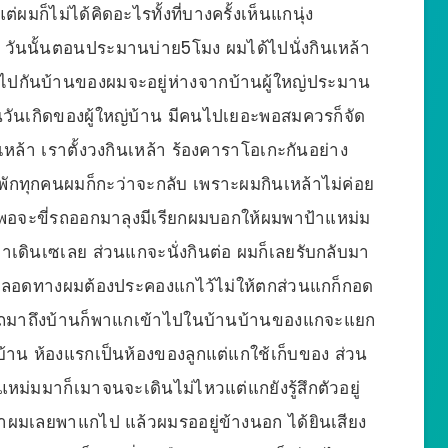
มก็ไม่ได้คิดอะไรทั้งที่บางครั้งเห็นแกนุ่ง
วันนั้นตอนประมานบ่าย5โมง ผมได้ไปนั่งกินเหล้า
สนิทไปกันบ้านของผมจะอยู่ห่างจากบ้านผู้ใหญ่ประมาน
นวันเกิดของผู้ใหญ่บ้าน มีคนไปเยอะพอสมควรก็จัด
เหล้า เราตั้งวงกินเหล้า ร้องคาราโอเกะกันอย่าง
ักพักทุกคนผมก็กะว่าจะกลับ เพราะผมกินเหล้าไม่ค่อย
พอจะขี่รถออกมาลุงมีเรียกผมบอกให้ผมพาป้าแหม่ม
าเดินเซเลย ส่วนแกจะนั่งกินต่อ ผมก็เลยรับกลับมา
น ตลอดทางผมต้องประคองแกไว้ไม่ให้ตกส่วนแกก็กอด
รถมาถึงบ้านก็พาแกเข้าไปในบ้านบ้านของแกจะแยก
บ้าน ห้องแรกเป็นห้องของลูกแต่แกใช้เก็บของ ส่วน
แหม่มมาก็เมาจนจะเดินไม่ไหวแต่แกยังรู้สึกตัวอยู่
ำผมเลยพาแกไป แล้วผมรออยู่ข้างนอก ได้ยินเสียง