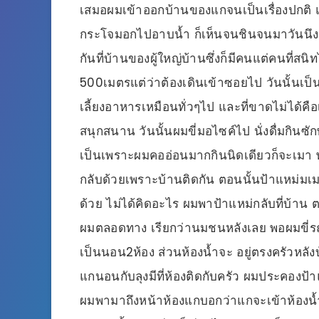
เสมอผมเข้าออกบ้านของแกจนเป็นเรื่องปกติ แต่ผ
กระโจมอกไปอาบน้ำ ก็เห็นจนชินจนมาวันนึง 
กันที่บ้านของผู้ใหญ่บ้านซึ่งก็มีคนแต่คนที่
500เมตรแต่ว่าต้องเดินเข้าซอยไป วันนั้นเป็
เลี้ยงอาหารเหมือนทั่วๆไป และที่ขาดไม่ได้คือ
สนุกสนาน วันนั้นผมขี่มอไซค์ไป นั่งดื่มกินซ
เป็นเพราะผมคออ่อนมากกินนิดเดียวก็จะเมา 
กลับด้วยเพราะบ้านติดกัน ตอนนั้นป้าแหม่มเม
ด้วย ไม่ได้คิดอะไร ผมพาป้าแหม่กลับที่บ้า
ผมตลอดทาง เรียกว่านมชนหลังเลย พอผมขี่
เป็นนอน2ห้อง ส่วนห้องน้ำจะ อยู่ตรงครัวหลัง
แกนอนกับลุงมีที่ห้องติดกับครัว ผมประคองป้า
ผมพามาถึงหน้าห้องแกบอกว่าแกจะเข้าห้องน้