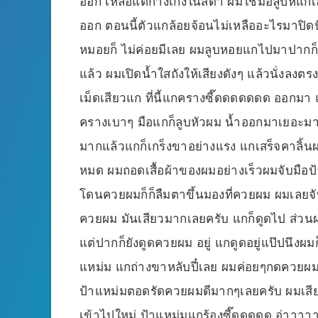
ออก เหลือแต่กางเกงในสีดำ ผมใช้มือลูปหีแก
ออก ตอนนี้ตัวแกล้อยจ้อนไม่เหลืออะไรมาปิดป
หมอยก็ ไม่ค่อยมีเลย ผมลูบหอยแกไปมาปากก็ด
แล้ว ผมเปิดน้ำใสถังให้เสียงดังๆ แล้วนั่งลงต
เม็ดเสียวแก ที่นี้แกครางซี๊ดดดดดดด ออกมา
ครางเบาๆ มือแกก็ลูบหัวผม น้ำออกมาเยอะมาก
มากแล้วแกก็เกร็งขาอย่างแรง แกเสร็จคาลิ
หมด ผมถอดเสื้อผ้าของผมอย่างเร็วผมจับมือ
โดนควยผมก็ก็ลืมตาขึ้นมองที่ควยผม ผมเลย
ควยผม มันเสียวมากเลยครับ แกก็ดูดไป ส่วนผมก
แต่ปากก็ยังดูดควยผม อยู่ แกดูดอยู่แป๊ปนึงผ
แหม่ม แกถ่างขาหลับปี๋เลย ผมค่อยๆกดควยผมเข
ป้าแหม่มตอดรัดควยผมดีมากๆเลยครับ ผมเสี
เข้าไปใหม่ ป้าแหม่มแกร้องซี๊ดดดดด อ่าาา