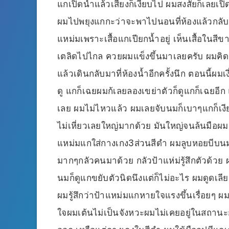
แกเปิดน้ำแล้วเสียงก็เงียบไป ผมสงสัยก็เลยเป
ผมไปพยุงแกกะว่าจะพาไปนอนที่ห้องแล้วกลั
แหม่มเพราะเสื้อแกเปียกน้ำอยู่ เห็นเสื้อใน
เตลิดไปไกล ควยผมแข็งขึ้นมาเลยครับ ผมคิดว
แล้วเดินกลับมาที่ห้องน้ำอีกครั้งนึก ตอนนี้ผม
ดู แกก็เฉยผมก้เลยลองเขย่าตัวก็ดูแกก็เฉยอีก 
เลย ผมไม่ไหวแล้ว ผมเลยจับนมก็เบาๆแกก็เง
ไม่เหี่ยวเลยใหญ่มากด้วย มันใหญ่จนล้นมือผ
แหม่มแกใส่กางเกง3ส่วนสีดำ ผมลูบหอยบีบน
มากๆกลัวคนมาด้วย กลัวป้าแห่ม่รู้สึกตัวด
นมก็ดูแกขยับตัวนิดนึงแต่ก็ไม่อะไร ผมดูดเลีย
ผมรู้สึกว่าป้าแหม่มแกหายใจแรงขึ้นเรื่อยๆ
ใจผมเต้นไม่เป็นจังหวะผมไม่เคยอยู่ในสถาน