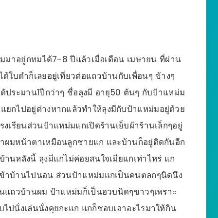
มมาอยู่กทมได้7-8 ปีแล้วเมื่อเดือน เมษายน ที่ผ่าน
้ใบดำก็เลยอยู่เที่ยวต่อแถวบ้านกับเพื่อนๆ ข้างๆ
ด้ประมาน1ปีกว่าๆ ชื่อลุงมี อายุ50 ต้นๆ กับป้าแหม่ม
ยกไปอยู่ต่างหากแล้วทำให้ลุงมีกับป้าแหม่มอยู่ด้วย
เรียนส่วนป้าแหม่มแกเปิดร้านเย็บผ้าร้านเล็กๆอยู่
าผมหน้าตาเหมือนลูกชายแก และบ้านก็อยู่ติดกันอีก
านหลังนี้ ลุงมีแกไม่ค่อยสนใจเมียแกเท่าไหร่ แก
อยเข้าบ้านไปนอน ส่วนป้าแหม่มแกเป็นคนตลกๆนิดนึง
ของคนแถวบ้านผม ป้าแหม่มก็เป็นอวบนิดๆขาวๆเพราะ
บไปนั่งเล่นนั่งคุยกะแก แกก็ชอบเอาอะไรมาให้กิน