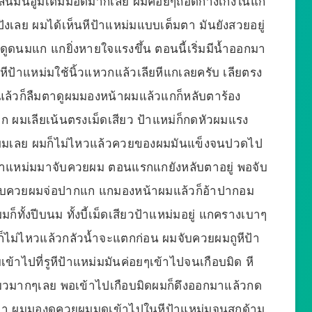
เล่นมันอูมเต็มมือดีมากเลย ผมค่อยๆถอดกางเกงในแก
ังเลย ผมได้เห็นหีป้าแหม่มแบบเต็มตา มันยังสวยอยู่
ูดนมแก แกยิ่งหายใจแรงขึ้น ตอนนี้เริ่มมีน้ำออกมา
รงหีป้าแหม่มใช้นิ้วแหวกแล้วเลียหีแกเลยครับ เลียตรง
 แล้วก็ลืมตาดูผมมองหน้าผมแล้วแกก็หลับตาร้อง
 ผมเลียเน้นตรงเม็ดเสียว ป้าแหม่ก็กดหัวผมแรง
้นผมเลย ผมก็ไม่ไหวแล้วควยของผมมันแข็งจนปวดไป
ป้าแหม่มมาจับควยผม ตอนแรกแกยังหลับตาอยู่ พอจับ
จับควยผมจ่อปากแก แกมองหน้าผมแล้วก็อ้าปากอม
็ทั้งปีบนม ทั้งบี้เม็ดเสียวป้าแหม่มอยู่ แกครางเบาๆ
มก็ไม่ไหวแล้วกลัวน้ำจะแตกก่อน ผมจับควยผมถูหีป้า
้าไปที่รูหีป้าแหม่มมันค่อยๆเข้าไปจนเกือบมิด หี
ยวมากๆเลย พอเข้าไปเกือบมิดผมก็ดึงออกมาแล้วกด
าาา ผมมองดูควยผมมุดเข้าไปในหีป้าแหม่มจนสุกด้าม