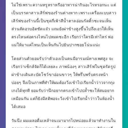
ไม่ใช่เพราะความหรูหราหรืออาหารน่ากินอะไรหรอกนะ แต่
เป็นบรรดาสาวเสิร์ฟของร้านต่างหาก เพราะเครื่องแบบสาว
เสิร์ฟของร้านนี้เป็นชุดกี่เพ้าสีน้ำตาลอ่อนรัดติ้วซะจนเห็น
ส่วนสัดอวบอัดชัดแจ๋ว แถมยังผ่าข้างสูงขึ้นไปถึงเอวให้เห็น
ตรงไหนต่อตรงไหนไปหมดซะอีก เรียกว่าใครมีเท่าไหร่ พ่อ
แม่ให้มาแค่ไหนเป็นเห็นกันไปยันปากซอยโน่นแน่ะ
โดยส่วนตัวยอมรับว่าตัวเองเป็นคนมีอารมณ์ทางเพศสูง จะ
เรียกว่าเซ็กส์จัดก็ได้เลยละ ภาพน้องๆ สาวเสิร์ฟในชุดรัดรูป
ผ่าข้างเดินสะบัดโชว์ขาอ่อนขาวๆ ให้พรึ่บพรั่บตรงหน้า
บ่อยๆ จึงเป็นภาพที่ทำให้ผมต้องวิ่งเข้าไปเรียกน้ำว่าวจากกุง
เกงได้ทุกที ยอมรับว่านึกอยากตรงเข้าไปปล้ำซะให้สมอยาก
เหมือนกัน แต่ก็ยังมีสติพอจะวิ่งเข้าไปเรียกน้ำว่าวในห้องน้ำ
ได้เสมอ
วันนึง ผมเผลอดื่มเหล้าจนเมามากไปหน่อยแล้วมาทำงานใน