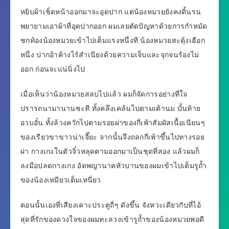
หยิบผ้าเช็ดหน้าออกมาจะอุดปาก แต่น้องหมวยยังคงดิ้นรน
พยายามเอาผ้าที่อุดปากออก ผมเลยตัดปัญหาด้วยการกำหมัด
ชกท้องน้องหมวยเข้าไปเต็มแรงหนึ่งที น้องหมวยสะดุ้งเฮือก
หนึ่ง ปากอ้าค้างไร้สำเนียงด้วยความเจ็บและจุกจนร้องไม่
ออก ก่อนจะแน่นิ่งไป
เมื่อเห็นว่าน้องหมวยสลบไปแล้ว ผมก็จัดการอย่างที่ใจ
ปรารถนามานานซะที ทั้งคลึงเคล้นไปตามเต้านม บั้นท้าย
อวบอั๋น ทั้งล้วงควักไปตามรอยผ่าของกี่เพ้าสัมผัสเนื้อเนียนๆ
ของเรียวขาขาวน่าเจี๊ยะ จากนั้นจึงถลกกี่เพ้าขึ้นไปทางรอย
ผ่า กางเกงในตัวจิ๋วหลุดตามออกมาเป็นชุดที่สอง แล้วผมก็
ลงมือปลดกางเกง อัดพญานาคหัวบานของผมเข้าไปเต็มรูถ้ำ
ของน้องเหมียวเต็มเหนี่ยว
ตอนนั้นเองที่เสียงเคาะประตูถี่ๆ ดังขึ้น จังหวะเดียวกับที่ไอ้
สุดที่รักของดวงใจของผมทะลวงเข้ารูถ้ำของน้องหมวยพอดี