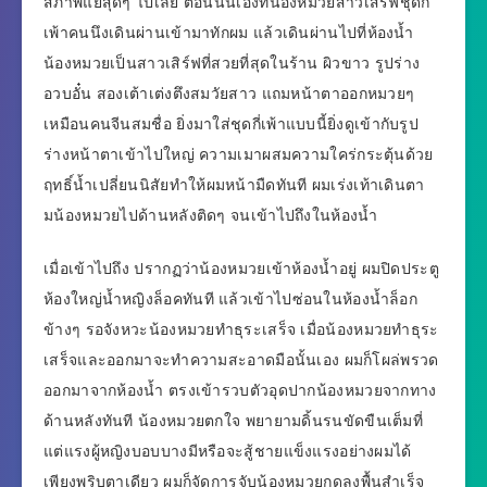
สภาพแย่สุดๆ ไปเลย ตอนนั้นเองที่น้องหมวยสาวเสิร์ฟชุดกี่
เพ้าคนนึงเดินผ่านเข้ามาทักผม แล้วเดินผ่านไปที่ห้องน้ำ
น้องหมวยเป็นสาวเสิร์ฟที่สวยที่สุดในร้าน ผิวขาว รูปร่าง
อวบอั๋น สองเต้าเต่งตึงสมวัยสาว แถมหน้าตาออกหมวยๆ
เหมือนคนจีนสมชื่อ ยิ่งมาใส่ชุดกี่เพ้าแบบนี้ยิ่งดูเข้ากับรูป
ร่างหน้าตาเข้าไปใหญ่ ความเมาผสมความใคร่กระตุ้นด้วย
ฤทธิ์น้ำเปลี่ยนนิสัยทำให้ผมหน้ามืดทันที ผมเร่งเท้าเดินตา
มน้องหมวยไปด้านหลังติดๆ จนเข้าไปถึงในห้องน้ำ
เมื่อเข้าไปถึง ปรากฏว่าน้องหมวยเข้าห้องน้ำอยู่ ผมปิดประตู
ห้องใหญ่น้ำหญิงล็อคทันที แล้วเข้าไปซ่อนในห้องน้ำล็อก
ข้างๆ รอจังหวะน้องหมวยทำธุระเสร็จ เมื่อน้องหมวยทำธุระ
เสร็จและออกมาจะทำความสะอาดมือนั้นเอง ผมก็โผล่พรวด
ออกมาจากห้องน้ำ ตรงเข้ารวบตัวอุดปากน้องหมวยจากทาง
ด้านหลังทันที น้องหมวยตกใจ พยายามดิ้นรนขัดขืนเต็มที่
แต่แรงผู้หญิงบอบบางมีหรือจะสู้ชายแข็งแรงอย่างผมได้
เพียงพริบตาเดียว ผมก็จัดการจับน้องหมวยกดลงพื้นสำเร็จ