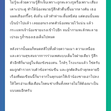
ไม่รู้จะด้วยความรู้สึกเจ็บเพราะถูกทะลวงรูหรือเพราะเสียง
เคาะประตู ทำให้น้องหมวยรู้สึกตัวตื่นขึ้นมากลางคัน เธอ
แผดเสียงกรี๊ดๆ ดังลั่น แล้วทำท่าจะดิ้นหนีต่อ แต่ตอนนั้นผม
เป็นบ้าไปแล้ว เลยออกแรงกดตัวน้องหมวยไว้แน่น แล้ว
กระแทกเจ้าน้องชายแรงเข้าไปอีก จนน้ำกามทะลักทะลาย
เปรอะรูถ้ำของเธอเต็มไปหมด
หลังจากนั้นผมก็หมดสติไปทั้งด้วยความเมา ความเหนื่อย
และความสุขสมจากการร่วมเพศแบบเต็มใจฝ่ายเดียว รู้สึก
ตัวอีกทีก็มาอยู่ในห้องขังของสน. ใกล้ๆ โรงแรมแล้ว ใช่ครับ
ผมถูกตำรวจรวบตัวข้อหาข่มขืน และถูกตัดสินจำคุกหลายปี
เรื่องที่ผมเขียนนี้ก็มาจากในคุกบอกให้เจ้าน้องชายเอาไปลง
ให้ใครอ่านเพื่อเตือนใจคนช่างหื่นทั้งหลายไม่ให้ต้องมาเป็น
แบบผมอีกครับ