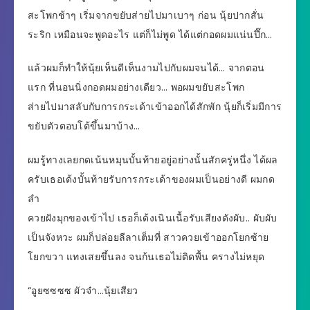
สะโพกช้าๆ เริ่มจากขยับส่ายไปมาเบาๆ ก่อน นุ้ยปากสั่น
ระริก เหมือนจะพูดอะไร แต่ก็ไม่พูด ได้แต่กอดผมแน่นปึ๊ก…
แล้วผมก็ทำให้นุ้ยเห็นดีเห็นงามไปกับผมจนได้… จากตอน
แรก ที่นอนนิ่งกอดผมอย่างเดียว… พอผมขยับสะโพก
ส่ายไปมาสลับกับการกระเด้าเข้าออกได้สักพัก นุ้ยก็เริ่มมีการ
ขยับตัวตอบโต้ขึ้นมาบ้าง…
ผมรู้ทางเลยกดเน้นหมุนบั้นท้ายอยู่อย่างนั้นสักครู่หนึ่ง ได้ผล
ครับเธอเด้งบั้นท้ายรับการกระเด้าของผมเป็นอย่างดี ผมกด
ลำ
ควยฝังมุกของเข้าไป เธอก็เด้งเนินเนื้อรับเสียงดังผับ.. ผับผับ
เป็นจังหวะ ผมก็ปล่อยลีลาเต็มที่ สาวควยเข้าออกโยกซ้าย
โยกขวา แทงเสยขึ้นลง จนก้นเธอไม่ติดพื้น ครางไม่หยุด
“อูยซซซซ ผัวจ๋า…นุ้ยเสียว