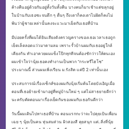
ค้างคืนอยู่ด้วยกันอยู่ทั้งวันทั้งคืน บางคนก็มาเช้าแต่ขลุกอยู่
ในบ้านกับเธอซะจนดึก ๆ ดื่นๆ ถึงเดาก็คงเดาไม่ผิดก็คงไม่
พ้นว่าผู้ชายเหล่านั้นคงจะแวะมาเย็ดกับเธอที่บ้าน
มีบ่อยครั้งที่ผมได้ยินเสียงดังครวญครางของเธอเวลาเธอถูก
เย็ดเล็ดลอดแว่วมาตามลม เพราะรั้วบ้านผมกับเธออยู่ใกล้
เคียงกัน ทำเอาควยผมแข็งโป๊กทุกทีจนต้องชักว่าวให้ตนเอง
ผมเข้าใจว่านุ้ยเธอคงทำงานเป็นพวก “กระหรี่ไฮโซ”
ประมาณนี้ ส่วนผมเพิ่งเรียน ม.รังสิต แค่ปี 2 เท่านั้นเอง
ประสบการณ์เรื่องเซ็กส์ของผมกับนุ้ยเริ่มต้นโดยบังเอิญเมื่อ
ตอนที่เธอย้ายเข้ามาอยู่ที่หมู่บ้านใหม่ ๆ แต่ไม่สาธยายดีกว่า
นะครับตัดตอนมาเรื่องเย็ดกันของผมกับเธอกันดีกว่า
วันนี้ผมเดินไปหาเธอที่บ้าน ตอนแรกกะว่าจะไปคุยเป้นเพื่อน
เฉย ๆ นุ้ยเป็นคน หุ่นสมส่วน ผิวสองสี คุยสนุก แต่..สิ่งที่นุ้ย