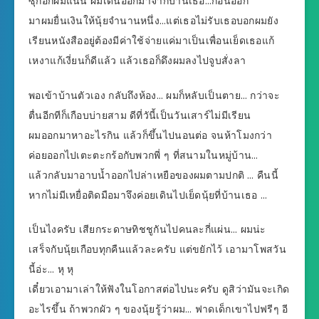
ซุกอกผมแน่น ผมเดินออกมาจากบ้านเธอ…ก่อนออก
มาผมยื่นเงินให้นุ้ยจำนานหนึ่ง…แต่เธอไม่รับเธอบอกผมยัง
เรียนหนังสืออยู่ต้องมีค่าใช้จ่ายแค่มาเป็นเพื่อนเย็ดเธอแก้
เหงาแก้เงี่ยนก็ดีแล้ว แล้วเธอก็ดึงผมลงไปจูบสั่งลา
พอเข้าบ้านตัวเอง กลับถึงห้อง… ผมก็หลับเป็นตาย… กว่าจะ
ตื่นอีกทีก็เกือบบ่ายสาม ดีที่วันี้เป็นวันเสาร์ไม่มีเรียน
ผมออกมาหาอะไรกิน แล้วก็ขึ้นไปนอนต่อ จนห้าโมงกว่า
ค่อยออกไปเตะตะกร้อกับพวกพี่ ๆ ที่สนามในหมู่บ้าน…
แล้วกลับมาอาบน้ำออกไปล่าเหยือของผมตามปกติ … คืนนี้
หากไม่มีเหยื่อติดมือมาจึงค่อยเดินไปเย็ดนุ้ยที่บ้านเธอ …
เป็นไงครับ เสียกระดาษทิชชูกันไปคนละกี่แผ่น… ผมน่ะ
เสร็จกับนุ้ยเกือบทุกคืนแล้วละครับ แต่ขยักไว้ เอามาโพสวัน
นี้อ่ะ… หุ หุ
เดี๋ยวเอามาเล่าให้ฟังในโอกาสต่อไปนะครับ ดูสิว่ามันจะเกิด
อะไรขึ้น ถ้าพวกผัว ๆ ของนุ้ยรู้ว่าผม… ฟาดเด็กเขาไปฟรีๆ อี