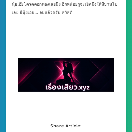
นุ้ยเอ๊ยโครตดอกทองเลยมึง อีกหน่อยกูจะเย็ดมึงให้หีบานไป
เลย อีนุ้ยเอ๋ย … จบแล้วครับ สวัสดี
Share Article: