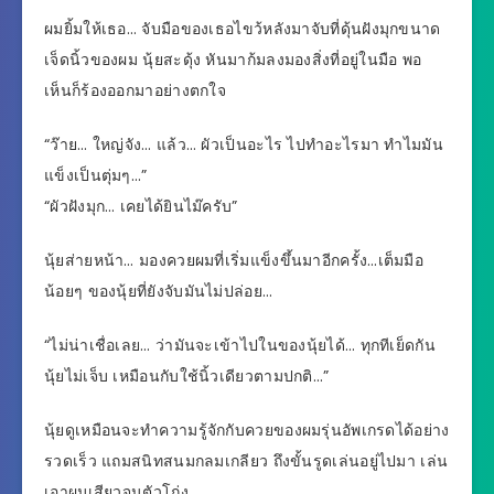
ผมยิ้มให้เธอ… จับมือของเธอไขว้หลังมาจับที่ดุ้นฝังมุกขนาด
เจ็ดนิ้วของผม นุ้ยสะดุ้ง หันมาก้มลงมองสิ่งที่อยู่ในมือ พอ
เห็นก็ร้องออกมาอย่างตกใจ
“ว๊าย… ใหญ่จัง… แล้ว… ผัวเป็นอะไร ไปทำอะไรมา ทำไมมัน
แข็งเป็นตุ่มๆ…”
“ผัวฝังมุก… เคยได้ยินไม๊ครับ”
นุ้ยส่ายหน้า… มองควยผมที่เริ่มแข็งขึ้นมาอีกครั้ง…เต็มมือ
น้อยๆ ของนุ้ยที่ยังจับมันไม่ปล่อย…
“ไม่น่าเชื่อเลย… ว่ามันจะเข้าไปในของนุ้ยได้… ทุกทีเย็ดกัน
นุ้ยไม่เจ็บ เหมือนกับใช้นิ้วเดียวตามปกติ…”
นุ้ยดูเหมือนจะทำความรู้จักกับควยของผมรุ่นอัพเกรดได้อย่าง
รวดเร็ว แถมสนิทสนมกลมเกลียว ถึงขั้นรูดเล่นอยู่ไปมา เล่น
เอาผมเสียวจนตัวโก่ง…