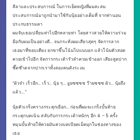
ลีลาและประสบการณ์ ในการเย็ดหญิงที่ผมสะสม
ประสบการณ์มาถูกนำมาใช้กับนุ้ยอย่างเต็มที่ จากท่านอน
ประกบธรรมดา
ผมจับเธอเปลี่ยนท่าไปอีกหลายท่า โดยสาวสวยให้ความร่วม
มือกับผมเป็นอย่างดี… จนกระทั่งผมเสียวสุดๆ จัดการลาก
เธอมาที่ขอบเตียง ยกขาขึ้นโน้มไปแนบอก แล้วโน้มตัวสอด
ควยเข้าไปอีก จัดการกระเด้ารัวลำควยเข้าออก เสียงสูดปาก
ซี๊ดซ๊าดจากปากเราทั้งสองคนดังระงม
“ผัวจ๋า เร็วอีก… เร็ว… นุ้ย ๆ… อูยซซซซ ว๊ายซซซ ผัว… นุ้ยถึง
แล้ว….”
นุ้ยตัวเกร็งครางกระตุกเยือก… ก่อนที่ผมจะเกร็งบั้นท้าย
กระตุกบดเน้น สลับกับการกระเด้าหนักๆ อีก 4 – 5 ครั้ง
หมุนบั้นท้ายให้ควยมันควงบดเบียดเม็ดมุกในช่องทางของ
เธอ