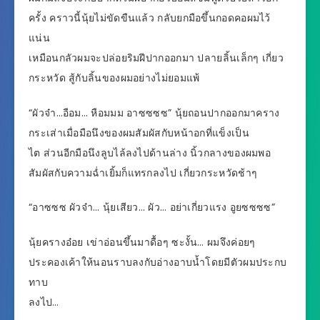
ครั้ง คราวนี้นุ้ยไม่ขัดขืนแล้ว กลับยกมือขึ้นกอดคอผมไว้
แน่น
เหมือนกลัวผมจะปล่อยริมฝีปากออกมา ปลายลิ้นเล็กๆ เกี่ยว
กระหวัด สู้กับลิ้นของผมอย่างไม่ยอมแพ้
“ผัวจ๋า…อือม… หือมมม อาซซซซ” นุ้ยถอนปากออกมาคราง
กระเส่าเมื่อมือนึงของผมสัมผัสกับหน้าอกที่แข็งเป็น
ไต ส่วนอีกมือนึงลูบไล้ลงไปด้านล่าง นิ้วกลางของผมพอ
สัมผัสกับความฉ่ำเยิ้มก็แทรกลงไป เกี่ยวกระหวัดช้าๆ
“อาซซซ ผัวจ๋า… นุ้ยเสียว… ผัว… อย่าเกี่ยวแรง อูยซซซซ”
นุ้ยครางอ๋อย เข่าอ่อนขึ้นมาดื้อๆ ซะงั้น… ผมจึงค่อยๆ
ประคองเค้าให้นอนราบลงกับอ่างอาบน้ำโดยมีตัวผมประกบ
ทาบ
ลงไป…