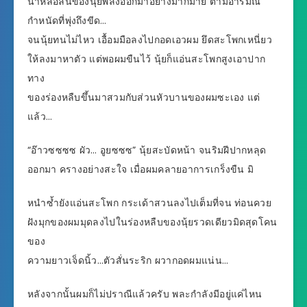
น้ำหล่อลื่นของนุ้ยพลั่งออกมาอย่างมากมาย ตามอารมณ์
กำหนัดที่พุ่งถึงขีด…
จนนุ้ยทนไม่ไหว เอื้อมมือลงไปกอดเอวผม ยึดสะโพกเหนี่ยว
ให้ลงมาหาตัว แต่พอผมขืนไว้ นุ้ยก็แอ่นสะโพกสูงเอาปาก
ทาง
ของร่องหลืบขึ้นมาสวมกับส่วนหัวบานของผมซะเอง แต่
แล้ว…
“อ๊าวซซซซ ผัว… อูยซซซ” นุ้ยสะบัดหน้า จนริมฝีปากหลุด
ออกมา ครางอย่างสะใจ เมื่อผมคลายอาการเกร็งขืน มิ
หนำซ้ำยังแอ่นสะโพก กระเด้าสวนลงไปเต็มที่จน ท่อนควย
ฝังมุกของผมมุดลงไปในร่องหลืบของนุ้ยรวดเดียวมิดสุดโคน
ของ
ความยาวเจ็ดนิ้ว…ตัวสั่นระริก ผวากอดผมแน่น…
หลังจากนั้นผมก็ไม่ปราณีแล้วครับ พละกำลังมีอยู่แค่ไหน