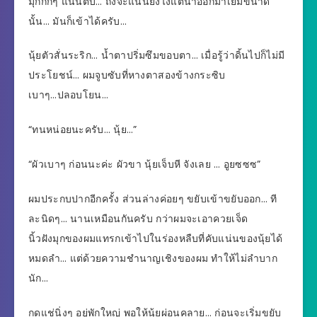
มุกกึกๆ แน่นตึ๊บ… ถึงจะแน่นยังไงแต่น้ำออกมาเยิ้มขนาด
นั้น… มันก็เข้าได้ครับ…
นุ้ยตัวสั่นระริก… น้ำตาปริ่มซึมขอบตา… เมื่อรู้ว่าดิ้นไปก็ไม่มี
ประโยชน์… ผมจูบซับที่หางตาสองข้างกระซิบ
เบาๆ…ปลอบโยน…
“ทนหน่อยนะครับ… นุ้ย…”
“ผัวเบาๆ ก่อนนะค่ะ ผัวขา นุ้ยเจ็บหี จังเลย … อูยซซซ”
ผมประกบปากอีกครั้ง ส่วนล่างค่อยๆ ขยับเข้าขยับออก… ที
ละนิดๆ… นานเหมือนกันครับ กว่าผมจะเอาควยเจ็ด
นิ้วฝังมุกของผมแทรกเข้าไปในร่องหลืบที่คับแน่นของนุ้ยได้
หมดลำ… แต่ด้วยความชำนาญเชิงของผม ทำให้ไม่ลำบาก
นัก…
กดแช่นิ่งๆ อยู่พักใหญ่ พอให้นุ้ยผ่อนคลาย… ก่อนจะเริ่มขยับ