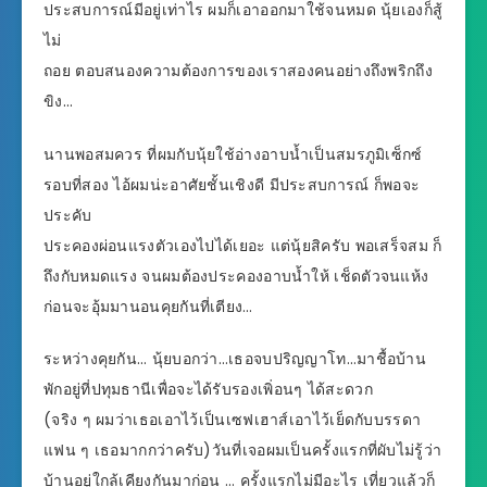
ประสบการณ์มีอยู่เท่าไร ผมก็เอาออกมาใช้จนหมด นุ้ยเองก็สู้
ไม่
ถอย ตอบสนองความต้องการของเราสองคนอย่างถึงพริกถึง
ขิง…
นานพอสมควร ที่ผมกับนุ้ยใช้อ่างอาบน้ำเป็นสมรภูมิเซ็กซ์
รอบที่สอง ไอ้ผมน่ะอาศัยชั้นเชิงดี มีประสบการณ์ ก็พอจะ
ประคับ
ประคองผ่อนแรงตัวเองไปได้เยอะ แต่นุ้ยสิครับ พอเสร็จสม ก็
ถึงกับหมดแรง จนผมต้องประคองอาบน้ำให้ เช็ดตัวจนแห้ง
ก่อนจะอุ้มมานอนคุยกันที่เตียง…
ระหว่างคุยกัน… นุ้ยบอกว่า…เธอจบปริญญาโท…มาชื้อบ้าน
พักอยู่ที่ปทุมธานีเพื่อจะได้รับรองเพิ่อนๆ ได้สะดวก
(จริง ๆ ผมว่าเธอเอาไว้เป็นเซฟเฮาส์เอาไว้เย็ดกับบรรดา
แฟน ๆ เธอมากกว่าครับ)วันที่เจอผมเป็นครั้งแรกที่ผับไม่รู้ว่า
บ้านอยู่ใกล้เคียงกันมาก่อน … ครั้งแรกไม่มีอะไร เที่ยวแล้วก็