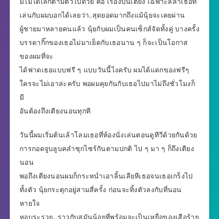
มีไม่ได้เล็กตามตัวไปด้วย คือ เรื่องบนเตียง เฉพาะลีลาเธอที่
เล่นกับผมบอกได้เลยว่า..สุดยอดมากถึงแม้นุ้ยจะเคยผ่าน
ผู้ชายมาหลายคนแล้ว นุ้ยกับผมเป็นคนเซ็กส์จัดทั้งคู่ บางครั้ง
บรรดากิ๊กของเธอไม่มาเย็ดกับเธอนาน ๆ ก็จะเป็นโอกาส
ของผมที่จะ
ได้ฟาดเธอแบบฟรี ๆ แบบวันนี้ไงครับ ผมได้แดกของฟรีๆ
ใครจะไม่เอาล่ะครับ พอผมคุยกันกับเธอไปมาไม่ถึงชั่วโมงก็
มี
อันต้องถึงเตียงนอนทุกที
วันนี้ผมเริ่มต้นเล้าโลมเธอที่ห้องนั่งเล่นตอนดูทีวีด้วยกันด้วย
การกอดจูบลูบคลำซุกไซร้กันตามปกติ ไป ๆ มา ๆ ก็ถึงเตียง
นอน
พอถึงเตียงนอนผมก็กระหน่ำเอาลิ้นเลียหีเธอจนเธอเกร็งไป
ทั้งตัว นุ้ยกระตุกอยู่สามสี่ครั้ง ก่อนจะทิ้งตัวลงกับที่นอน
หายใจ
หอบระรวย…ราวกับสมันน้อยที่พร้อมจะเป็นเหยื่อของเสือร้าย