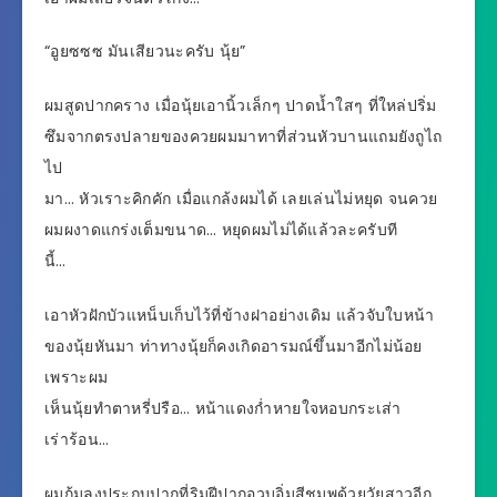
“อูยซซซ มันเสียวนะครับ นุ้ย”
ผมสูดปากคราง เมื่อนุ้ยเอานิ้วเล็กๆ ปาดน้ำใสๆ ที่ใหล่ปริ่ม
ซึมจากตรงปลายของควยผมมาทาที่ส่วนหัวบานแถมยังถูไถ
ไป
มา… หัวเราะคิกคัก เมื่อแกล้งผมได้ เลยเล่นไม่หยุด จนควย
ผมผงาดแกร่งเต็มขนาด… หยุดผมไม่ได้แล้วละครับที
นี้…
เอาหัวฝักบัวแหน็บเก็บไว้ที่ข้างฝาอย่างเดิม แล้วจับใบหน้า
ของนุ้ยหันมา ท่าทางนุ้ยก็คงเกิดอารมณ์ขึ้นมาอีกไม่น้อย
เพราะผม
เห็นนุ้ยทำตาหรี่ปรือ… หน้าแดงก่ำหายใจหอบกระเส่า
เร่าร้อน…
ผมก้มลงประกบปากที่ริมฝีปากอวบอิ่มสีชมพูด้วยวัยสาวอีก