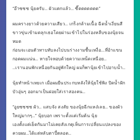
“อ๊าซซซ นุ้ยครับ… ผัวแตกแล้ว… ซี๊ดดดดดดด”
ผมครางยาวด้วยความเสียว… เกร็งกล้ามเนื้อ ฉีดน้ำเงี่ยนสี
ขาวขุ่นเข้ามดลุกเธอโดยผ่านเข้าไปในร่องหลืบของนุ้ยจน
หมด
ก่อนจะเอนตัวทาบทับลงไปบนร่างงามชื้นเหงื่อ….ที่อ้าแขน
กอดผมแน่น… หายใจหอบด้วยความเหน็ดเหนื่อย…
…เรานอนพักเหนื่อยกันอยู่พักใหญ่ ผมก็พานุ้ยเข้าไปอาบน้ำ…
นุ้ยทำหน้าเหยเก เมื่อผมยืนประกบหลังให้นุ้ยใช้พิง ปิดน้ำฝัก
บัวอุ่นๆ ออกมาเป็นฝอยใส่เราสองคน…
“อูยซซซซ ผัว… แสบจัง สงสัย ของนุ้ยฉีกแหง๋เลย… ของผัว
ใหญ่มากๆ…” นุ้ยบอก เพราะตั้งแต่เริ่มต้น นุ้ย
เองตั้งแต่เย็ดกันมาไม่เคยสังเกตุเห็นการเปลี่ยนแปลงของ
ควยผม…ได้แต่หลับตาปี๋ตลอด…