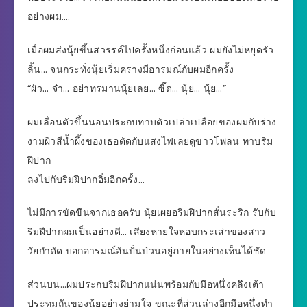
อย่างผม….
เมื่อผมส่งนุ้ยขึ้นสวรรค์ไปครั้งหนึ่งก่อนแล้ว ผมยังไม่หยุดรัว
ลิ้น… จนกระทั่งนุ้ยเริ่มครางมีอารมณ์กับผมอีกครั้ง
“ผัว… จ๋า… อย่าทรมานนุ้ยเลย… ซี๊ด… นุ้ย… นุ้ย…”
ผมเลื่อนตัวขึ้นนอนประกบทาบตัวเปล่าเปลือยของผมกับร่าง
งามผิวสีน้ำผึ้งของเธอตัดกับแสงไฟเลยดูขาวโพลน ทาบริม
ฝีปาก
ลงไปกับริมฝีปากอิ่มอีกครั้ง…
ไม่มีการขัดขืนจากเธอครับ นุ้ยเผยอริมฝีปากสั่นระริก รับกับ
ริมฝีปากผมเป็นอย่างดี… เสียงหายใจหอบกระเส่าของสาว
วัยกำดัด บอกอารมณ์อันปั่นป่วนอยู่ภายในอย่างเห็นได้ชัด
ส่วนบน…ผมประกบริมฝีปากแน่นพร้อมกับมือหนึ่งคลึงเต้า
ประทุมถันของนุ้ยอย่างย่ามใจ ขณะที่ส่วนล่างอีกมือหนึ่งทำ