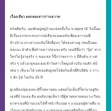
เรื่องเสียว ดอกทองสาวร่านสวาท
หวัดดีครับ.. ผมพักอยู่หมู่บ้านแห่งหนึ่งใน จ.ปทุมธานี วันนี้ผม
มีเรื่องจากประสบการณ์เสียวของผมกับเพื่อนสาวรุ่นพี่
ข้างบ้าน มาเล่าแบ่งปันให้เพื่อนๆ ได้ลองอ่านดู ก่อนอื่นผม
ขอแนะนำตัวเพื่อบ้านสาวก่อนนะครับ เธอมีชื่อว่า “นุ้ย” หาก
ใครไม่รู้อายุจริง ๆ ของเธอ ก็นึกว่าคงราว ๆ ยี่สิบต้น ๆ แต่
จริง ๆ แล้วอายุของเธอเข้าวัยสาวใหญ่แล้วปรัมาณสัก 40
เศษ ๆ เห็นจะได้ แต่เธอยังดูสดใสยังกับเด็กยี่สิบปีต้น ๆ ราว
ๆ สัก 24 ไม่เกิน 25 ปี
ดูเหมือนนุ้ยเธอจะมีกิ๊กหลายคน แต่ผมไม่เห็นมีใครมาอยู่กับ
เธอที่บ้านเลย คือ ผมสังเกตุเห็นว่ามีผู้ชายหลายคนแวะเวียน
มาหาเธอที่บ้านแบบไม้ซ้ำหน้ากันบ่อย ๆ แน่นอนผู้ชายที่แวะ
เวียนมาหาผู้หญิงบ่อย ๆ มาขลุกและคลุกคลีหรือบางทีก็มา