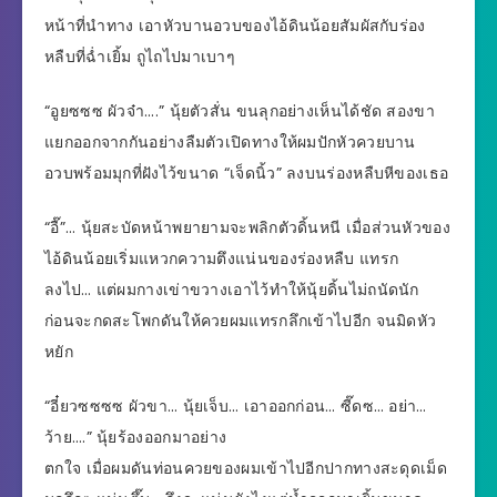
หน้าที่นำทาง เอาหัวบานอวบของไอ้ดินน้อยสัมผัสกับร่อง
หลืบที่ฉ่ำเยิ้ม ถูไถไปมาเบาๆ
“อูยซซซ ผัวจ๋า….” นุ้ยตัวสั่น ขนลุกอย่างเห็นได้ชัด สองขา
แยกออกจากกันอย่างลืมตัวเปิดทางให้ผมปักหัวควยบาน
อวบพร้อมมุกที่ฝังไว้ขนาด “เจ็ดนิ้ว” ลงบนร่องหลืบหีของเธอ
“อื๊”… นุ้ยสะบัดหน้าพยายามจะพลิกตัวดิ้นหนี เมื่อส่วนหัวของ
ไอ้ดินน้อยเริ่มแหวกความตึงแน่นของร่องหลืบ แทรก
ลงไป… แต่ผมกางเข่าขวางเอาไว้ทำให้นุ้ยดิ้นไม่ถนัดนัก
ก่อนจะกดสะโพกดันให้ควยผมแทรกลึกเข้าไปอีก จนมิดหัว
หยัก
“อี๋ยวซซซซ ผัวขา… นุ้ยเจ็บ… เอาออกก่อน… ซี๊ดซ… อย่า…
ว้าย….” นุ้ยร้องออกมาอย่าง
ตกใจ เมื่อผมดันท่อนควยของผมเข้าไปอีกปากทางสะดุดเม็ด