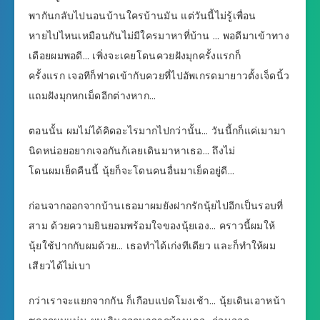
พากันกลับไปนอนบ้านใครบ้านมัน แต่วันนี้ไม่รู้เพื่อน
หายไปไหนเหมือนกันไม่มีใครมาหาที่บ้าน … พอดีมาเข้าทาง
เดือยผมพอดี… เพิ่งจะเคยโดนควยฝังมุกครั้งแรกก็
ครั้งแรก เจอทีก็ฟาดเข้ากับควยที่ไปอัพเกรดมายาวตั้งเจ็ดนิ้ว
แถมฝังมุกหกเม็ดอีกต่างหาก…
ตอนนั้น ผมไม่ได้คิดอะไรมากไปกว่านั้น… วันนี้กก็แค่เมามา
นิดหน่อยอยากเจอกันก้เลยเดินมาหาเธอ… ถึงไม่
โดนผมเย็ดคืนนี้ นุ้ยก็จะโดนคนอื่นมาเย็ดอยู่ดี…
ก่อนจากออกจากบ้านเธอมาผมยังฝากรักนุ้ยไปอีกเป็นรอบที่
สาม ด้วยความยินยอมพร้อมใจของนุ้ยเอง… คราวนี้ผมให้
นุ้ยใช้ปากกับผมด้วย… เธอทำได้เก่งทีเดียว และก็ทำให้ผม
เสียวได้ไม่เบา
กว่าเราจะแยกจากกัน ก็เกือบแปดโมงเช้า… นุ้ยเดินเอาหน้า