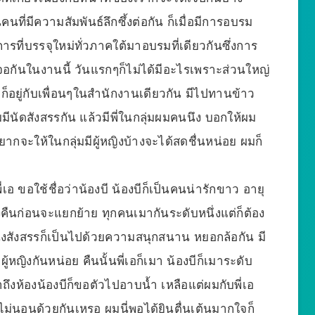
คนที่มีความสัมพันธ์ลึกซึ้งต่อกัน ก็เมื่อมีการอบรม
รที่บรรจุใหม่ทั่วภาคใต้มาอบรมที่เดียวกันซึ่งการ
จอกันในงานนี้ วันแรกๆก็ไม่ได้มีอะไรเพราะส่วนใหญ่
เอก็อยู่กับเพื่อนๆในสำนักงานเดียวกัน มีไปทานข้าว
มผมมีนัดสังสรรกัน แล้วมีพี่ในกลุ่มผมคนนึง บอกให้ผม
ากจะให้ในกลุ่มมีผู้หญิงบ้างจะได้สดชื่นหน่อย ผมก็
ี่เอ ขอใช้ชื่อว่าน้องบี น้องบีก็เป็นคนน่ารักขาว อายุ
ี่ยงคืนก่อนจะแยกย้าย ทุกคนเมากันระดับหนึ่งแต่ก็ต้อง
่งสังสรรก็เป็นไปด้วยความสนุกสนาน หยอกล้อกัน มี
ิงกันหน่อย คืนนั้นพี่เอก็เมา น้องบีก็เมาระดับ
มาถึงห้องน้องบีก็ขอตัวไปอาบน้ำ เหลือแต่ผมกับพี่เอ
ไม่นอนด้วยกันเหรอ ผมนี่พอได้ยินตื่นเต้นมากใจก็