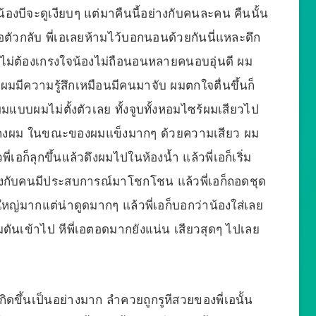
องบีจะดูเงียบๆ แต่มาคืนนี้อย่างกับคนละคน คืนนั้น
ตัวกลับ พี่เอเลยห้ามไว้บอกนอนด้วยกันนี่แหละดึก
ยไม่ต้องเกรงใจน้องไม่ถือนอนหลายคนอบอุ่นดี ผม
มีความรู้สึกเหมือนมีคนมาจับ ผมตกใจตื่นขึ้นก็
ุกผมแบบผมไม่ตั้งตัวเลย ทั้งจูบทั้งหอมไซร้ผมเสียวไป
นกางเกงผม ในขณะของผมแข็งมากๆ ด้วยความเสียว ผม
เอก็ลุกขึ้นแล้วดึงผมไปในห้องน้ำ แล้วพี่เอก็เริ่ม
างกับคนมีประสบการณ์มาโชกโชน แล้วพี่เอก็ถอดชุด
ญ่มากแต่น่าดูดมากๆ แล้วพี่เอก็บอกว่าน้องใส่เลย
ผมดันเข้าไป หีพี่เอตอดมากยังแน่น เสียวสุดๆ ไปเลย
กิดขึ้นเป็นอย่างมาก ลำควยถูกรูหีสวยของพี่เอนั้น