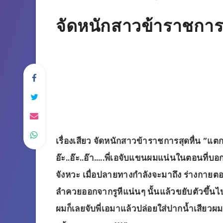
จัดหนักสาวข้าราชการส
เรื่องเสียว จัดหนักสาวข้าราชการสุดหื่น ”แตก
อ๊ะ..อ๊ะ..อ๊า…..พี่เอจับแขนผมแน่นในตอนที่บอก
จังหวะ เมื่อปลายทางกำลังจะมาถึง ร่างกายตอ
ลำควยออกจากรูหีแน่นๆ นั้นแล้วขยับตัวขึ้นไป
ผมก็เลยจับพี่เอมาแล้วปล่อยใส่ปากน้ำเสีย