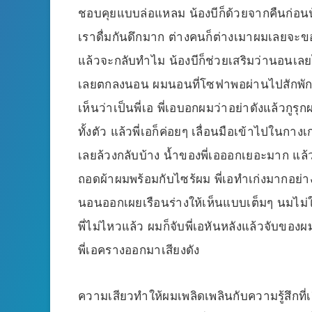
ชอบคุยแบบล่อแหลม น้องบีก็ด้วยจากคืนก่อนน้
เราดื่มกันดึกมาก ต่างคนก็ต่างเมาผมเลยจะขอ
แล้วจะกลับทำไม น้องบีก็ช่วยเสริมว่านอนเล
เลยตกลงนอน ผมนอนที่โซฟาพอผ่านไปสักพักผม
เห็นว่าเป็นพี่เอ พี่เอบอกผมว่าอย่าดังแล้วกูร
ทั้งตัว แล้วพี่เอก็ค่อยๆ เลื่อนมือเข้าไปใ
เลยล้วงกลับบ้าง น้ำของพี่เอออกเยอะมาก แล้วพี่
ถอดผ้าผมพร้อมกับไซร้ผม พี่เอทำเก่งมากอย่
นอนออกเผยเรือนร่างให้เห็นแบบเต็มๆ นมไม่ให
พี่ไม่ไหวแล้ว ผมก็จับพี่เอหันหลังแล้วจับของ
พี่เอครางออกมาเสียงดัง
ความเสียวทำให้ผมเพลิดเพลินกับความรู้สึกที่เ