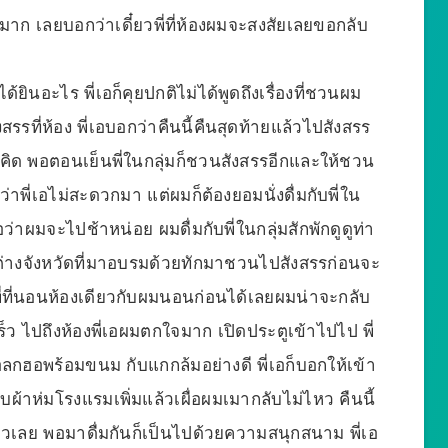
มาก เลยบอกว่าเดี๋ยวพี่ที่ห้องผมจะสงสัยเลยขอกลับ
้ยินอะไร พี่เอก็คุยปกติไม่ได้พูดถึงเรื่องที่ชวนผม
รรที่ห้อง พี่เอบอกว่าคืนนี้คืนสุดท้ายแล้วไปสังสรร
คิด พอตอนเย็นพี่ในกลุ่มก็ชวนสังสรรอีกและให้ชวน
ว่าพี่เอไม่สะดวกมา แต่ผมก็ต้องยอมนั่งดื่มกับพี่ใน
อว่าผมจะไปช้าหน่อย ผมดื่มกับพี่ในกลุ่มสักพักดูดูท่า
อยู่ต่างจังหวัดที่มาอบรมด้วยทักมาชวนไปสังสรรก่อนจะ
พี่ที่นอนห้องเดียวกับผมนอนก่อนได้เลยผมน่าจะกลับ
็ว ไปถึงห้องพี่เอผมตกใจมาก เปิดประตูเข้าไปไป พี่
แอลกฮอพร้อมขนม กับแกกล้มอย่างดี พี่เอก็บอกให้เข้า
ผ้าห่มโรงแรมเพิ่มแล้วเผื่อผมเมากลับไม่ไหว คืนนี้
ดียวเลย พอมาดื่มกันก็เป็นไปด้วยความสนุกสนาม พี่เอ