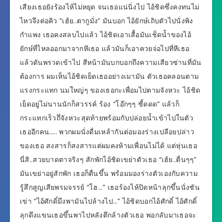
เสียงเธอยังร้องไห้ไม่หยุด จนเธอแน่นิ่งไป ไอ้ชิดซึ่งคงทนไม่
ไหวจึงต่อคิว “เฮ้ย..ตากูมั่ง” มันบอก ไอ้ยักษ์เถิบตัวไปนั่งพิง
กำแพง เธอคงสลบไปแล้ว ไอ้ชิดเอาเสื้อมันเช็ดน้ำของไอ้
ยักษ์ที่ไหลออกมาจากหีเธอ แล้วมันก็เอาควยจ่อไปที่หีเธอ
แล้วดันพรวดเข้าไป สีหน้ามันบกบอกถึงความเสียวซ่านที่มัน
ต้องการ ผมเห็นไอ้ชิดเย็ดเธออย่างเมามัน ตัวเธอคลอนตาม
แรงกระแทก นมใหญ่ๆ ของเธอกะเพื่อมไปตามจังหวะ ไอ้ชิด
เย็ดอยู่ไม่นานนักก็สวรรค์ ร้อง “โอ๊กๆๆ ซี้ดดด” แล้วก็
กระแทกเร็วถึ่จังหวะสุดท้ายพร้อมกับปล่อยน้ำเข้าไปในตัว
เธออีกคน….. พวกผมนั่งดื่มเหล้ากันต่อมองร่างเปลือยปล่าว
ของเธอ สงสารก็สงสารแต่ผมคงห้ามเพื่อนไม่ได้ แต่หุ่นเธอ
นี่สิ..สวยบาดตาจริงๆ สักพักไอ้ชิดเขย่าตัวเธอ “เฮ้ย..ตื่นๆๆ”
มันเขย่าอยู่สักพัก เธอก็ตื่นขึ้น พร้อมมองร่างตัวเองกับความ
รู้สึกสูญเสียพรมจรรย์ “โฮ…” เธอร้องไห้ปิดหน้าลุกขึ้นนั่งชัน
เข่า “ไอ้ศักดิ์มึงพามันไปล้างไป…” ไอ้ชิดบอกไอ้ศักดิ์ ไอ้ศักดิ์
ลุกดึงแขนเธอขึ้นพาไปหลังตึกล้างตัวเธอ พอกลับมาเธอจะ