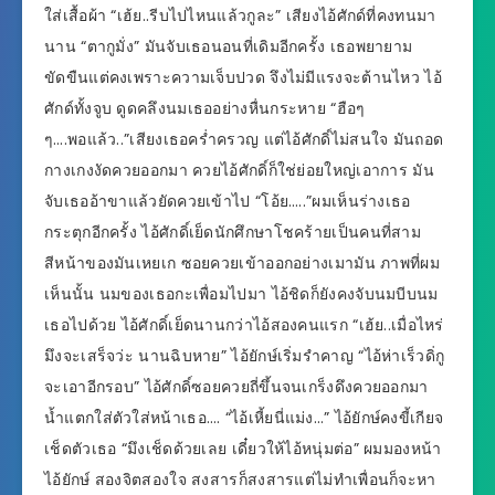
ใส่เสื้อผ้า “เฮ้ย..รีบไปไหนแล้วกูละ” เสียงไอ้ศักด์ที่คงทนมา
นาน “ตากูมั่ง” มันจับเธอนอนที่เดิมอีกครั้ง เธอพยายาม
ขัดขืนแต่คงเพราะความเจ็บปวด จึงไม่มีแรงจะต้านไหว ไอ้
ศักด์ทั้งจูบ ดูดคลึงนมเธออย่างหื่นกระหาย “ฮือๆ
ๆ….พอแล้ว..”เสียงเธอคร่ำครวญ แต่ไอ้ศักดิ์ไม่สนใจ มันถอด
กางเกงงัดควยออกมา ควยไอ้ศักดิ์ก็ใช่ย่อยใหญ่เอาการ มัน
จับเธออ้าขาแล้วยัดควยเข้าไป “โอ้ย…..”ผมเห็นร่างเธอ
กระตุกอีกครั้ง ไอ้ศักดิ์เย็ดนักศึกษาโชคร้ายเป็นคนที่สาม
สีหน้าของมันเหยเก ซอยควยเข้าออกอย่างเมามัน ภาพที่ผม
เห็นนั้น นมของเธอกะเพื่อมไปมา ไอ้ชิดก็ยังคงจับนมบีบนม
เธอไปด้วย ไอ้ศักดิ์เย็ดนานกว่าไอ้สองคนแรก “เฮ้ย..เมื่อไหร่
มึงจะเสร็จว่ะ นานฉิบหาย” ไอ้ยักษ์เริ่มรำคาญ “ไอ้ห่าเร็วดิ่กู
จะเอาอีกรอบ” ไอ้ศักดิ์ซอยควยถี่ขึ้นจนเกร็งดึงควยออกมา
น้ำแตกใส่ตัวใส่หน้าเธอ…. “ไอ้เหี้ยนี่แม่ง…” ไอ้ยักษ์คงขี้เกียจ
เช็ดตัวเธอ “มึงเช็ดด้วยเลย เดี๋ยวให้ไอ้หนุ่มต่อ” ผมมองหน้า
ไอ้ยักษ์ สองจิตสองใจ สงสารก็สงสารแต่ไม่ทำเพื่อนก็จะหา