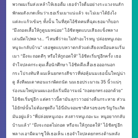
พวกผมเริ่มส่งเหล้าให้เธอดื่ม เธอจำใจดื่มอย่างระแวงจนสัก
พักผมสังเกตเห็นว่าเธอเริ่มเมาแน่แล้ว จะไม่เมาได้ยังไง
แต่ละแก้วเข้มๆ ทั้งนั้น ในที่สุดไอ้ชิดคนที่ฉุดเธอมาก็บอก
“มึงถอดเสื้อให้กูดูนมหน่อย” ไอ้ชิดพูดแบบเสียงแข็งพลาง
เล่นมีดไปพลาง… “ไหนพี่ว่าจะไม่ทำอะไรหนู ปล่อยหนูเถอะ
หนูจะกลับบ้าน” เธอพูดแบบหวาดกลัวแต่เสียงเหมือนคนเริ่ม
เมา “มึงจะถอดดีๆ หรือให้กูถอดให้” ไอ้ชิดเริ่มขู่อีกครั้ง เธอ
จำใจปลดกระดุมเสื้อนักศึกษา ไอ้ชิดดึงเสื้อเธอออกนอก
กระโปรงทันที ผมเห็นยกทรงสีขาวที่ห่อหุ้มนมเธอนั้นใหญ่น่า
ดู สิ่งทีผมเดาตอนแรกผิดถนัด นมเธอประมาณ 35 นิ้วแน่ๆ
ร่องนมใหญ่จนผมเองยังเริ่มมีอารมณ์ “ถอดยกทรงออกด้วย”
ไอ้ชิดเริ่มขู่อีก แต่คราวนี้ตามันลุกวาวอย่างหื่นกระหาย ส่วน
ไอ้ยักษ์นั้นไม่ต้องพูดถึง ไอ้นี่มันจอมซาดิสรอของขวัญวันเกิด
มันอยู่แล้ว “พี่ปล่อยหนูเถอะ สงสารหนูเถอะนะ หนูอยากกลับ
บ้านแล้ว” “มึงจะถอดไม่ถอด หรือจะให้กูถอดให้” ไอ้ชิดขู่อีก
พลางเอามีดมาชูให้เธอเห็น เธอจำใจปลดยกทรงด้านหลัง