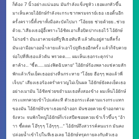
ก็ต้อง 7 นิ้วอย่างแน่นอน มันกำลังแข็งชูหัว เธอผงกหัวขึ้น
มาเห็นควยไอ้ยักษ์กำลังจะกระชากพรมจรรย์เธอ เธอดิ้นอีก
ครั้งคราวนี้ทั้งขาทั้งมือสะบัดไปมา “โอ้ยยย ช่วยด้วยย…ช่วย
ด้วย..”เสียงเธออู้อี้เพราะไอ้ชิดเอาเสื้อปิดปากเธอไว้ ไอ้ยักษ์
ไม่รอช้า มันเอาควยจ่อที่รูหีเธอทันที แล้วดันอยู่สามสี่ครั้ง
มันเอามือมาออน้ำลายแล้วเอาไปถูหีเธออีกครั้ง แล้วก็จับควย
จ่อไปที่หีเธอแล้วดัน พรวดด…… ผมเห็นเธอกระตุกร่าง
ตาค้าง… “ซี้ด…….แม่งฟิตฉิบหาย” ไอ้ยักษ์ร้องพลางแช่ควยสัก
พักแล้วเริ่มเย็ดเธออย่างหื่นกระหาย “โอ้ยย ฮือๆๆ พอแล้วพี่
เจ็บบ” เสียงเธอร้องคร่ำครวญไม่เป็นผล ไอ้ยักษ์ยังคงเย็ดเธอ
อย่างเมามัน ไอ้ชิดช่วยขยำนมเธอทั้งสองข้าง ผมเห็นไอ้ยักษ์
กระแทกควยเข้าไปแต่ละที ตัวเธอกระเด้งตามแรงกระแทก
ของมัน ไอ้ยักษ์จับขาเธอยกอ้าออก มันซอยควยเข้าออกตาม
จังหวะ จนพักใหญ่ไอ้ยักษ์ก็เร่งสปีดซอยควยเข้าเร็วขึ้นๆ “อ้า
าา ซี้ดดด โอ๊ๆๆๆ โอ้ๆๆๆ….” ไอ้ยักษ์ถึงสวรรค์คนแรก มันคง
ปล่อยน้ำเข้าไปในหีเธอเลย ไอ้ยักษ์ทรุดกายลงกับตัวเธอ