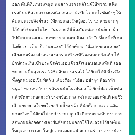
ออก ทันทีที่ยกทรงหลุด นมสาวแรกรุ่นก็โผล่ให้พวกผมเห็น
เธอมีนมที่สวยมากคนหนึ่ง เธอเอามือปิดไว้ แต่ไอ้ชิดยังขู่ให้
ดื่มแขนเธอจึงต่ำลง ให้ตายเถอะผู้หญิงอะไร นมสวยมากๆ
ไอ้ยักษ์เริ่มทนไม่ไหว “นมสวยดีนี่น้อง”พูดพลางมันก็เอามือ
ไปจับนมของเธอ เธอพยายามหลบเลี่ยง แล้วในที่สุดสิ่งที่เธอ
ไม่ต้องการก็มาถึง “นอนลง” ไอ้ยักษ์บอก “พี่…ปล่อยหนูเถอะ”
เสียงเธอร้องอย่างน่าสงสาร แต่วินาทีนี้คงหมดหวังแล้ว ไอ้
ยักษ์กระเถิบเข้าประชิดตัวเธอแล้วผลักเธอนอนลงทันที เธอ
พยายามดิ้นสุดแรง ไอ้ชิดจับแขนเธอไว้ ไอ้ยักษ์ได้ที ทั้งคลึง
ทั้งดูดนมเธอเป็นพัลวัน เสียงร้อง “โอ้ยย อย่าๆๆ พี่อย่าทำ
หนู…” ของเธอกับการดิ้นรนมันไม่เป็นผล ไอ้ยักษ์ปลดเข็มขัด
แล้วจัดการถอดกระโปรงพร้อมกางเกงในเธอออกทันที ผมซึ่ง
เฝ้ามองอย่างใจจดใจจ่อกับเบื้องหน้า หีนักศึกษาแรกรุ่นมัน
สวยจริงๆ ไอ้ยักษ์ไม่รอช้าระดมจูบเลียหีเธออย่างหื่นกระหาย
สักพักมันก็ถอดกางเกงยีนส์ของมันออกโอ้โห..ควยไอ้ยักษ์มัน
ใหญ่เอาการเลย ใหญ่กว่าของผมแน่ ผมกะคร่าวๆ อย่างน้อย