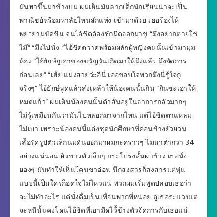
มันพาขึ้นมาข้างบน ผมเห็นมันลากเด็กนักเรียนน่าจะเป็น
พาณิชย์หรือมหาลัยไหนสักแห่ง เข้ามาด้วย เธอร้องไห้
พยายามขัดขืน จนไอ้ชิดต้องชักมีดออกมาขู่ “มึงอยากตายใช่
ไม๊” “มึงไปนั่ง..”ไอ้ชิดตวาดพร้อมผลักผู้หญิงคนนั้นเข้ามามุม
ห้อง “ไอ้ยักษ์กูเอาของขวัญวันเกิดมาให้มึงแล้ว มึงจัดการ
ก่อนเลย” “เฮ้ย แม่งสวยว่ะอีนี่ เออขอบใจพวกมึงนี่รู้ใจกู
จริงๆ” ไอ้ยักษ์พูดแล้วส่งเหล้าให้น้องคนนั้นกิน “กินซะเอาให้
หมดแก้ว” ผมเห็นน้องคนนั้นตัวสั่นอยู่ในอาการกลัวมากๆ
ไม่รู้เหมือนกันว่ามันไปหลอกมาจากไหน แต่ไอ้ชิดตาแหลม
ไม่เบา เพราะน้องคนนี้แต่งชุดนักศึกษาที่ค่อนข้างยั่วยวน
เสื้อรัดรูปตัวเล็กนมดันออกมาผมกะคร่าวๆ ไม่น่าต่ำกว่า 34
อย่างแน่นอน ผิวขาวตัวเล็กๆ กระโปรงสั้นผ่าข้าง เธอนั่ง
ยองๆ มันทำให้เห็นโคนขาอ่อน นึกสงสารก็สงสารแต่หุ่น
แบบนี้เป็นใครก็อดใจไม่ไหวแน่ พวกผมเริ่มพูดปลอบเธอว่า
จะไม่ทำอะไร แต่นั่งดื่มเป็นเพื่อนพวกพี่หน่อย ดูเธอระแวงแต่
จะหนีนั้นคงโดนไอ้ชิดที่เอามีดไว้้ข้างตัวจัดการกับเธอแน่