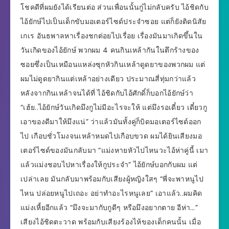
โชคดีที่ผมยังได้เรียนต่อ ส่วนเพื่อนนั้นกู่ไม่กลับครับ ไอ้ชิดกับ
ไอ้ยักษ์ไปเป็นเด็กขับมอเตอร์ไซด์ประจำซอย แต่ก็ยังติดนิสัย
เกเร อันธพาลหาเรื่องชกต่อยไปเรื่อย เรื่องมันมาเกิดขึ้นใน
วันเกิดของไอ้ยักษ์ พวกผม 4 คนกินเหล้ากันในตึกร้างของ
ซอยซึ่งเป็นเหมือนแหล่งซุกหัวกินเหล้าดูดยาของพวกผม แต่
ผมไม่ดูดยากินแต่เหล้าอย่างเดียว ประมาณสี่ทุ่มกว่าแล้ว
หลังจากกินเหล้าจนได้ที่ ไอ้ชิดกับไอ้ศักดิ์ก็บอกไอ้ยักษ์ว่า
“เฮ้ย..ไอ้ยักษ์วันเกิดมึงกูไม่มีอะไรจะให้ แต่มึงรอเดี๋ยว เดี๋ยวกู
เอาของดีมาให้มึงแน่” ว่าแล้วมันทั้งคู่ก็บิดมอเตอร์ไซด์ออก
ไป เกือบชั่วโมงจนเหล้าหมดไปเกือบขวด ผมได้ยินเสียงมอ
เตอร์ไซด์ของมันกลับมา “แม่งหายหัวไปไหนวะไอ้ห่าคู่นี้ เมา
แล้วแม่งชอบไปหาเรื่องให้กูประจำ” ไอ้ยักษ์บอกกับผม แต่
เปล่าเลย มันกลับมาพร้อมกับเสียงผู้หญิงใสๆ “พี่จะพาหนูไป
ไหน ปล่อยหนูไปเถอะ อย่าทำอะไรหนูเลย” เอาแล้ว..ผมคิด
แม่งเหี้ยอีกแล้ว “มึงจะมากับกูดีๆ หรือมึงอยากตาย อีห่า…”
เสียงไอ้ชิดตะวาด พร้อมกับเสียงร้องไห้ของเด็กคนนั้น เมื่อ