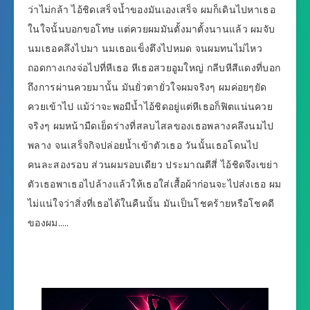
ว่าไม่กล้า ไอ้ชิดเสร็จน้ำของมันเองเสร็จ ผมก็เดินไปหาเธอ
ในใจนั้นบอกขอโทษ แต่ควยผมมันตั้งมาตั้งนานแล้ว ผมจับ
นมเธอคลึงไปมา นมเธอแข็งตึงไปหมด จนผมทนไม่ไหว
ถอดกางเกงจ่อไปที่หีเธอ หีเธอสวยอูมใหญ่ กลีบหีสีแดงที่บอก
ถึงการผ่านควยมานั้น มันยั่วตายั่วใจผมจริงๆ ผมค่อยๆยัด
ควยเข้าไป แม้ว่าจะพอมีน้ำไอ้ชิดอยู่แต่หีเธอก็ฟิตแน่นควย
จริงๆ ผมหน้ามืดเย็ดร่างที่สลบไสลของเธอพลางคลึงนมไป
พลาง จนเสร็จกิจปล่อยน้ำเข้าตัวเธอ วันนั้นเธอโดนไป
คนละสองรอบ ส่วนผมรอบเดียว ประมาณตีสี่ ไอ้ชิดจึงเขย่า
ตัวเธอพาเธอไปล้างแล้วให้เธอใส่เสื้อผ้าก่อนจะไปส่งเธอ ผม
ไม่แน่ใจว่าสิ่งที่เธอได้ในคืนนั้น มันเป็นโชคร้ายหรือโชคดี
ของผม…..