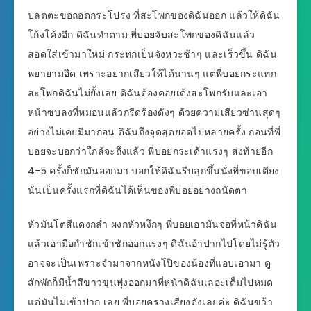
ปลดตะขอถอดกระโปรง ที่สะโพกของดิฉันออก แล้วให้ดิฉัน
โก้งโค้งอีก ดิฉันทำตาม พี่บอยจับสะโพกของดิฉันแล้ว
สอดใส่เข้ามาใหม่ กระทกเป็นจังหวะช้าๆ และเร็วขึ้น ดิฉัน
พยายามอึด เพราะอยากเสียวให้ได้นานๆ แต่พี่บอยกระแทก
สะโพกดิฉันไม่ยั้งเลย ดิฉันต้องคอยเด้งสะโพกรับและเอา
หน้าซบลงที่หมอนแล้วกรีดร้องดังๆ ด้วยความเสียวซ่านสุดๆ
อย่างไม่เคยมีมาก่อน ดิฉันถึงจุดสุดยอดไปหลายครั้ง ก่อนที่พี่
บอยจะบอกว่าใกล้จะถึงแล้ว พี่บอยกระเด้าแรงๆ ส่งท้ายอีก
4-5 ครั้งก็ชักมันออกมา บอกให้ดิฉันรีบลุกขึ้นนั่งที่ขอบเตียง
นั่นเป็นครั้งแรกที่ดิฉันได้เห็นของพี่บอยอย่างถนัดตา
หัวมันโตสีแดงกล่ำ ผงกหัวหงึกๆ พี่บอยเอามันจ่อที่หน้าดิฉัน
แล้วเอามือกำชักเข้าชักออกแรงๆ ดิฉันอ้าปากไปโดยไม่รู้ตัว
อาจจะเป็นเพราะจำมาจากหนังโป๊ของน้องที่แอบเอามา ดู
สักพักก็มีน้ำสีขาวขุ่นพุ่งออกมาที่หน้าดิฉันเลอะเต็มไปหมด
แต่มันไม่เข้าปาก เลย พี่บอยครางเสียงดังเลยค่ะ ดิฉันขว้า