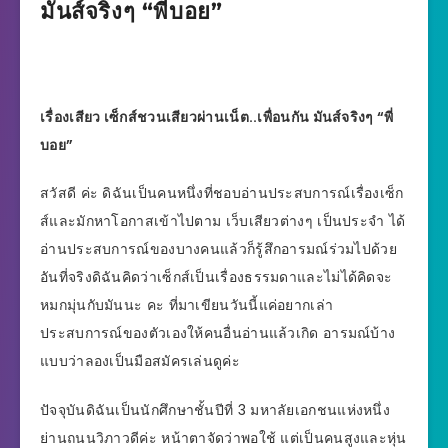
มันส์จริงๆ “พี่บอย”
เรื่องเสียว เซ็กส์ชวนเสียวผ่านเน็ต..เพื่อนกัน มันส์จริงๆ “พี่
บอย”
สวัสดี ค่ะ ดิฉันเป็นคนหนึ่งที่ชอบอ่านประสบการณ์เรื่องเซ็ก
ส์และมักหาโอกาสเข้าไปตาม เว็บเสียวต่างๆ เป็นประจำ ได้
อ่านประสบการณ์ของบางคนแล้วก็รู้สึกอารมณ์ร่วมไปด้วย
อันที่จริงดิฉันคิดว่าเซ็กส์เป็นเรื่องธรรมดาและไม่ได้คิดจะ
หมกมุ่นกับมันนะ คะ ที่มาเขียนวันนี้แค่อยากเล่า
ประสบการณ์ของตัวเองให้คนอื่นอ่านแล้วเกิด อารมณ์บ้าง
แบบว่าลองเป็นมือสมัครเล่นดูค่ะ
ปัจจุบันดิฉันเป็นนักศึกษาชั้นปีที่ 3 มหาลัยเอกชนแห่งหนึ่ง
ย่านถนนวิภาวดีค่ะ หน้าตาจัดว่าพอใช้ แต่เป็นคนสูงและหุ่น