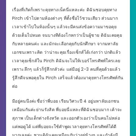
เรื่องที่เกิดก็เพราะคุยทางเน็ตนี่แหละค่ะ ดิฉันชอบคุยทาง
Pirch เข้าไปตามห้องต่างๆ ที่ตั้งชื่อไว้ชวนเสียว ส่วนมาก
เวลาเข้าไปในห้องนั้นๆ แล้วจะมีคนส่งข้อความมาขอคุย
ด้วยเต็มไปหมด จนบางทีต้องโกหกว่าเป็นผู้ชาย ดิฉันเคยคุย
กับหลายคนค่ะ และมักจะเลือกคุยกับนักศึกษา จากมหาลัย
เอกชนเพราะคิด ว่าน่าจะคุยเรื่องเซ็กส์ได้เก่งกว่า ปกติแล้ว
เวลาคุยเซ็กส์ใน Pirch ดิฉันจะไม่ให้เบอร์โทรศัพท์ใครเลย
เพราะลึกๆ แล้วก็รู้สึกกลัวค่ะ แต่มีอยู่ 2-3 คนที่คุยด้วยแล้ว
รู้สึกดีจนพอคุยใน Pirch เสร็จแล้วต้องมาคุยทางโทรศัพท์กัน
ต่อ
มีอยู่คนนึงค่ะชื่อว่าพี่บอย เรียนวิศวะปี 4 อยู่มหาลัยเอกชน
เหมือนกันค่ะย่านรังสิต พี่บอยนี่แหละที่ดิฉันชอบมาก เค้าจะ
สุภาพ เป็นเด็กต่างจังหวัด และออกตัวเองว่าเป็นคนไม่หล่อ
แค่พอดูได้ แต่พี่บอยจะใช้คำพูดเวลาคุยทางโทรศัพท์ได้ดี
มากเลยค่ะ ชวนดิฉันคุยเหมือนกับว่าอยู่ข้างๆ และกำลังมี