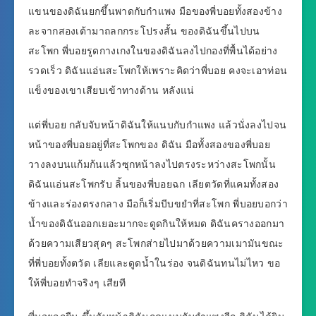
แขนของดิฉันยกขึ้นพาดกับกำแพง มือของพี่บอยทั้งสองข้าง
ละจากสองเต้ามาถลกกระโปรงสั้น ของดิฉันขึ้นไปบน
สะโพก พี่บอยรูดกางเกงในของดิฉันลงไปกองที่พื้นได้อย่าง
รวดเร็ว ดิฉันแอ่นสะโพกให้เพราะคิดว่าพี่บอย คงจะเอาท่อน
แข็งของเขาเสียบเข้าทางด้าน หลังแน่
แต่พี่บอย กลับจับหน้าดิฉันให้แนบกับกำแพง แล้วนั่งลงไปจน
หน้าของพี่บอยอยู่ที่สะโพกของ ดิฉัน มือทั้งสองของพี่บอย
วางลงบนแก้มก้นแล้วซุกหน้าลงไปตรงระหว่างสะโพกนั้น
ดิฉันแอ่นสะโพกรับ ลิ้นของพี่บอยฉก เลียตวัดที่แคมทั้งสอง
ข้างและร่องตรงกลาง มือก็เริ่มบีบขยำที่สะโพก พี่บอยบอกว่า
น้ำของดิฉันออกเยอะมากจะดูดกินให้หมด ดิฉันครางออกมา
ด้วยความเสียวสุดๆ สะโพกส่ายไปมาด้วยความเมามันขณะ
ที่พี่บอยทั้งตวัด เลียและดูดน้ำในร่อง จนดิฉันทนไม่ไหว ขอ
ให้พี่บอยทำจริงๆ เสียที