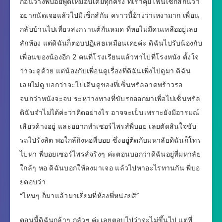
ก่อนวางพี่บอยพูดเหมือนเคยทุกครั้ง ที่เราคุยโฟนเซ็กส์กันว่า
อยากนัดเจอแล้วไปมีเซ็กส์กัน คราวนี้อ้างว่าเหงามาก เพื่อน
กลับบ้านไปเที่ยวสงกรานต์กันหมด ที่หอไม่มีคนเหลืออยู่เลย
สักห้อง แต่ดิฉันก็ตอบปฏิเสธเหมือนเคยค่ะ ดิฉันไปรับน้องกับ
เพื่อนของน้องอีก 2 คนที่โรงเรียนแล้วพาไปที่โรงหนัง ตั้งใจ
ว่าจะดูด้วย แต่น้องกับเพื่อนดูเรื่องที่ดิฉันเพิ่งไปดูมา ดิฉัน
เลยไม่ดู บอกว่าจะไปเดินดูของที่เซ็นทรัลลาดพร้าวรอ
จนกว่าหนังจะจบ ระหว่างทางที่ขับรถออกมาเพื่อไปเซ็นทรัล
ดิฉันจำไม่ได้ค่ะว่าคิดอย่างไร อาจจะเป็นเพราะยังมีอารมณ์
เสียวค้างอยู่ และอยากทำเซอร์ไพรส์พี่บอย เลยตัดสินใจขับ
รถไปรังสิต พอใกล้ถึงหอพี่บอย ซึ่งอยู่ติดกับมหาลัยดิฉันก็โทร
ไปหา พี่บอยเซอร์ไพรส์จริงๆ ค่ะตอนบอกว่าดิฉันอยู่ที่มหาลัย
ใกล้ๆ หอ ดิฉันบอกให้ลงมาเจอ แล้วไปหาอะไรทานกัน พี่บอ
ยตอบว่า
“ไหนๆ ก็มาแล้วมาเยี่ยมที่ห้องพี่หน่อยสิ”
ตอนนี้ดิฉันกล้าๆ กลัวๆ ค่ะเลยตอบไปว่าจะไม่ขึ้นไป แต่พี่