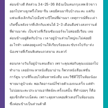
ค่อนข้างดี สัดส่วน 34-25-36 ดิฉันเป็นคนกรุงเทพ ผิวขาว
ออกไปทางลูกครึ่งไทย-จีน เคยมีคนมาจีบบ้างนะคะ แต่กับ
แฟนเพิ่งเลิกกันไปเมื่อช่วงปีใหม่ที่ผ่านมา เหตุการณ์ที่จะเล่า
เกิดขึ้นหลังจากที่เลิกกับแฟนได้ 2-3 เดือนคือช่วงสงกรานต์
ที่ผ่านมาค่ะ เป็นช่วงที่เรียนซัมเมอร์จะไม่ค่อยมีเรียน เลย
ค่อนข้างอยู่ติดกับบ้าน เวลาอยู่บ้านส่วนใหญ่จะไม่ค่อยมี
อะไรทำ แค่คอยดูแลบ้านให้เรียบร้อยและขับรถไปรับ-ส่ง
น้องชายที่เรียนพิเศษแถวสยาม สแควร์
ตอนกลางวันก็อยู่บ้านคนเดียว เพราะคุณพ่อกับคุณแม่ออกไป
ทำงาน เลยมักจะหาหนังสือมาอ่าน ก็พวกหนังสือแฟชั่น
การ์ตูน บางทีก็แอบไปค้นหาหนังสือ และวีซีดีโป๊ในห้องน้อง
ชายมาดูบ้างค่ะ พอเกิดอารมณ์ก็ช่วยตัวเองจนเสร็จ แต่ทำ
ไม่บ่อยนะคะประมาณอาทิตย์ละครั้งแค่นั้น ที่ทำบ่อยๆ ก็คือ
คุยเซ็กส์ทางเน็ตค่ะ เพราะคุยทางคอมพิวเตอร์ในห้องนอน
ซึ่งค่อนข้างเป็นส่วนตัวดี