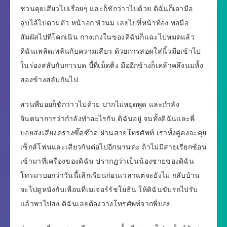
ชวนคุยเสียวไปเรื่อยๆ และก็ชักว่าวไปด้วย ดิฉันก็เอามือ
ลูบไล้ไปตามตัว หน้าอก หัวนม เลยไปที่หน้าท้อง พอมือ
สัมผัสไปที่โคกเนิน กางเกงในของดิฉันก็แฉะไปหมดแล้ว
ดิฉันเพลิดเพลินกับความเสียว ด้วยการสอดใส่นิ้วมือเข้าไป
ในร่องสลับกับการบด บี้ที่เม็ดติ่ง มืออีกข้างก็เคล้าคลึงนมทั้ง
สองข้างสลับกันไป
ส่วนพี่บอยก็ชักว่าวไปด้วย ปากไม่หยุดพูด และกำลัง
จินตนาการว่ากำลังทำอะไรกับ ดิฉันอยู่ จนทั้งดิฉันและพี่
บอยส่งเสียงครางซี๊ดซ๊าด ผ่านสายโทรศัพท์ เราทั้งคู่คงจะคุย
เซ็กส์โฟนและเสียวกันต่อไปอีกนานค่ะ ถ้าไม่มีสายเรียกซ้อน
เข้ามาที่เครื่องของดิฉัน ปรากฏว่าเป็นน้องชายของดิฉัน
โทรมาบอกว่าวันนี้เลิกเรียนก่อนเวลาแต่จะยังไม่ กลับบ้าน
จะไปดูหนังกับเพื่อนที่เมเจอร์รัชโยธิน ให้ดิฉันขับรถไปรับ
แล้วพาไปส่ง ดิฉันเลยต้องวางโทรศัพท์จากพี่บอย