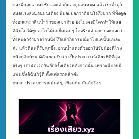
ของพี่บอยเอามาชักเองแล้วก้มลงดูดจนหมด แล้วเราทั้งคู่ก็
หมดแรงลงนอนบนเตียง พี่บอยบอกว่าดิฉันใจถึงมาก ที่ทั้งดูด
ทั้งอมและกลืนน้ำรักของเขาด้วย ยังไม่เคยมีใครทำให้เลย
ดิฉันไม่ได้พูดอะไรได้แต่ยิ้มเฉยๆ ใจจริงแล้วอยากจะบอกว่า
ทั้งหมดก็จำมาจากหนังโป๊แล้วก็อารมณ์พาไปแค่นั้นแหละ
ค่ะ แล้วดิฉันก็รีบลุกขึ้น อาบน้ำแต่งตัวออกไปรับน้องที่โรง
หนังกลับบ้าน ดิฉันยอมรับว่า เป็นประการณ์เสียวที่ดีที่สุด
จริงๆ เรานัดเจอกันอีกครั้งเดียวหลังจากนั้น เพราะพี่บอยมี
แฟนซึ่งดิฉันก็รู้ดี ตั้งแต่แรกแล้วค่ะ
หมวด ประสบการณ์มันส์ๆ, เพื่อนกัน มันส์จริงๆ