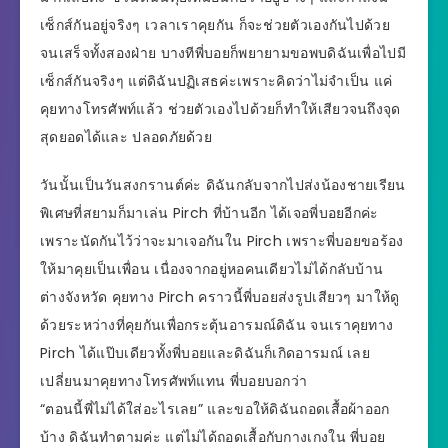
เซ็กส์กันอยู่จริงๆ เวลาเราคุยกัน ก็จะช่วยตัวเองกันไปด้วย
จนเสร็จทั้งสองฝ่าย บางทีพี่บอยก็พยายามขอพบดิฉันเพื่อไปมี
เซ็กส์กันจริงๆ แต่ดิฉันปฏิเสธค่ะเพราะคิดว่าไม่จำเป็น แค่
คุยทางโทรศัพท์แล้ว ช่วยตัวเองไปด้วยก็ทำให้เสียวจนถึงจุด
สุดยอดได้และ ปลอดภัยด้วย
วันนั้นเป็นวันสงกรานต์ค่ะ ดิฉันกลับจากไปส่งน้องชายเรียน
พิเศษที่สยามก็มาเล่น Pirch ที่บ้านอีก ได้เจอพี่บอยอีกค่ะ
เพราะนัดกันไว้ว่าจะมาเจอกันใน Pirch เพราะพี่บอยขอร้อง
ให้มาคุยเป็นเพื่อน เนื่องจากอยู่หอคนเดียวไม่ได้กลับบ้าน
ต่างจังหวัด คุยทาง Pirch คราวนี้พี่บอยส่งรูปเสียวๆ มาให้ดู
ด้วยระหว่างที่คุยกันเพื่อกระตุ้นอารมณ์ดิฉัน จนเราคุยทาง
Pirch ได้แป๊บเดียวทั้งพี่บอยและดิฉันก็เกิดอารมณ์ เลย
เปลี่ยนมาคุยทางโทรศัพท์แทน พี่บอยบอกว่า
“ตอนนี้พี่ไม่ได้ใส่อะไรเลย” และขอให้ดิฉันถอดเสื้อผ้าออก
บ้าง ดิฉันทำตามค่ะ แต่ไม่ได้ถอดเสื้อกับกางเกงใน พี่บอย