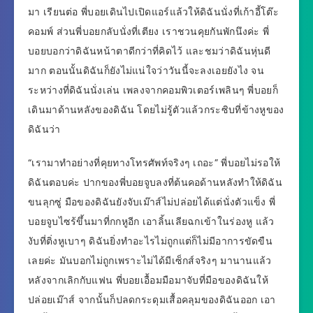
มา เรียนต่อ พี่บอยเดินไปเปิดแอร์แล้วให้ดิฉันนั่งที่เก้าอี้โต๊ะ
คอมพ์ ส่วนพี่บอยกลับนั่งที่เตียง เราชวนคุยกันพักนึงค่ะ พี่
บอยบอกว่าดิฉันหน้าตาดีกว่าที่คิดไว้ และชมว่าดิฉันหุ่นดี
มาก ตอนนั้นดิฉันก็ยังไม่แน่ใจว่าวันนี้จะลงเอยยังไง จน
ระหว่างที่ดิฉันนั่งเล่น เพลงจากคอมพิวเตอร์เพลินๆ พี่บอยก็
เดินมาด้านหลังของดิฉัน โดยไม่รู้ตัวแล้วกระซิบที่ข้างหูของ
ดิฉันว่า
“เรามาทำอย่างที่คุยทางโทรศัพท์จริงๆ เถอะ” พี่บอยไม่รอให้
ดิฉันตอบค่ะ ปากของพี่บอยจูบลงที่ต้นคอด้านหลังทำให้ดิฉัน
ขนลุกซู่ มือของดิฉันยังจับเม๊าส์ไม่ปล่อยได้แต่นั่งตัวแข็ง พี่
บอยจูบไซร้ขึ้นมาที่กกหูอีก เอาลิ้นเลียฉกเข้าในร่องหู แล้ว
งับที่ติ่งหูเบาๆ ดิฉันยิ่งทำอะไรไม่ถูกแต่ก็ไม่มีอาการขัดขืน
เลยค่ะ มันบอกไม่ถูกเพราะไม่ได้มีเซ็กส์จริงๆ มานานแล้ว
หลังจากเลิกกับแฟน พี่บอยเอื้อมมือมาจับที่มือของดิฉันให้
ปล่อยเม๊าส์ จากนั้นก็ปลดกระดุมเสื้อคลุมของดิฉันออก เอา