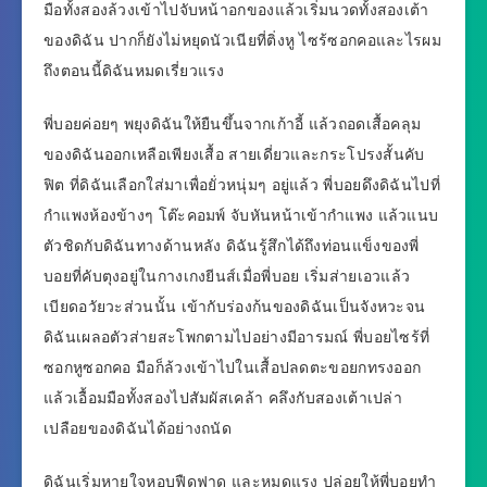
มือทั้งสองล้วงเข้าไปจับหน้าอกของแล้วเริ่มนวดทั้งสองเต้า
ของดิฉัน ปากก็ยังไม่หยุดนัวเนียที่ติ่งหู ไซร้ซอกคอและไรผม
ถึงตอนนี้ดิฉันหมดเรี่ยวแรง
พี่บอยค่อยๆ พยุงดิฉันให้ยืนขึ้นจากเก้าอี้ แล้วถอดเสื้อคลุม
ของดิฉันออกเหลือเพียงเสื้อ สายเดี่ยวและกระโปรงสั้นคับ
ฟิต ที่ดิฉันเลือกใส่มาเพื่อยั่วหนุ่มๆ อยู่แล้ว พี่บอยดึงดิฉันไปที่
กำแพงห้องข้างๆ โต๊ะคอมพ์ จับหันหน้าเข้ากำแพง แล้วแนบ
ตัวชิดกับดิฉันทางด้านหลัง ดิฉันรู้สึกได้ถึงท่อนแข็งของพี่
บอยที่คับตุงอยู่ในกางเกงยีนส์เมื่อพี่บอย เริ่มส่ายเอวแล้ว
เบียดอวัยวะส่วนนั้น เข้ากับร่องก้นของดิฉันเป็นจังหวะจน
ดิฉันเผลอตัวส่ายสะโพกตามไปอย่างมีอารมณ์ พี่บอยไซร้ที่
ซอกหูซอกคอ มือก็ล้วงเข้าไปในเสื้อปลดตะขอยกทรงออก
แล้วเอื้อมมือทั้งสองไปสัมผัสเคล้า คลึงกับสองเต้าเปล่า
เปลือยของดิฉันได้อย่างถนัด
ดิฉันเริ่มหายใจหอบฟืดฟาด และหมดแรง ปล่อยให้พี่บอยทำ