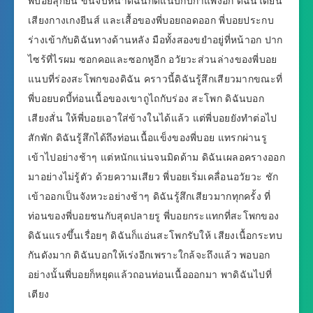
พี่บอยลุกยืน ขึ้นจับหน้าดิฉันกดแนบกับกำแพงอีก ดิฉันได้ยิน
เสียงกางเกงยีนส์ และเสื้อของพี่บอยถอดออก พี่บอยประกบ
ร่างเข้ากับดิฉันทางด้านหลัง มือทั้งสองขยำอยู่ที่หน้าอก ปาก
ไซร้ที่ไรผม ซอกคอและซอกหูอีก อวัยวะส่วนล่างของพี่บอย
แนบที่ร่องสะโพกของดิฉัน คราวนี้ดิฉันรู้สึกเสียวมากขณะที่
พี่บอยบดบี้ท่อนเนื้อของเขาถูไถกับร่อง สะโพก ดิฉันบอก
เสียงสั่น ให้พี่บอยเอาใส่ข้างในได้แล้ว แต่พี่บอยยังทำต่อไป
สักพัก ดิฉันรู้สึกได้ถึงท่อนเนื้อแข็งของพี่บอย แทรกผ่านรู
เข้าไปอย่างช้าๆ แต่หนักแน่นจนมิดด้าม ดิฉันเผลอครางออก
มาอย่างไม่รู้ตัว ด้วยความเสียว พี่บอยเริ่มเคลื่อนอวัยวะ ชัก
เข้าออกเป็นจังหวะอย่างช้าๆ ดิฉันรู้สึกเสียวมากทุกครั้ง ที่
ท่อนของพี่บอยชนกับสุดปลายรู พี่บอยกระแทกที่สะโพกของ
ดิฉันแรงขึ้นเรื่อยๆ ดิฉันก็แอ่นสะโพกรับให้ เสียงเนื้อกระทบ
กันดังมาก ดิฉันบอกให้เร่งอีกเพราะใกล้จะถึงแล้ว พอบอก
อย่างนั้นพี่บอยก็หยุดแล้วถอนท่อนเนื้อออกมา พาดิฉันไปที่
เตียง