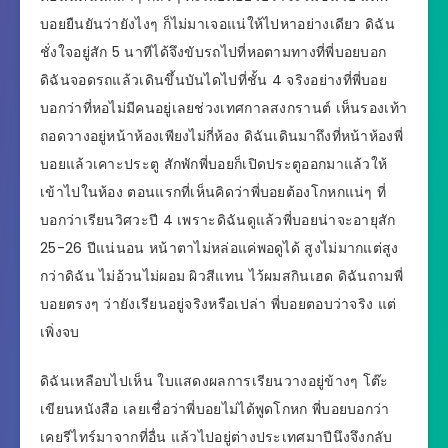
บอยยืนยันว่ายังไงๆ ก็ไม่มาเจอแน่ให้ไปหาอย่างเดียว ดิฉัน
ชั่งใจอยู่สัก 5 นาทีได้จึงขับรถไปที่หอตามทางที่พี่บอยบอก
ดิฉันจอดรถแล้วเดินขึ้นบันไดไปที่ชั้น 4 จริงอย่างที่พี่บอย
บอกว่าที่หอไม่มีคนอยู่เลยช่วงเทศกาลสงกรานต์ เห็นรองเท้า
ถอดวางอยู่หน้าห้องเพียงไม่กี่ห้อง ดิฉันเดินมาถึงที่หน้าห้องพี่
บอยแล้วเคาะประตู สักพักพี่บอยก็เปิดประตูออกมาแล้วให้
เข้าไปในห้อง ตอนแรกที่เห็นคิดว่าพี่บอยต้องโกหกแน่ๆ ที่
บอกว่าเรียนวิศวะปี 4 เพราะดิฉันดูแล้วพี่บอยน่าจะอายุสัก
25-26 ปีแน่นอน หน้าตาไม่หล่อแค่พอดูได้ สูงไม่มากแต่สูง
กว่าดิฉัน ไม่อ้วนไม่ผอม ผิวสีแทน ไว้ผมสกินเฮด ดิฉันถามพี่
บอยตรงๆ ว่ายังเรียนอยู่จริงหรือเปล่า พี่บอยตอบว่าจริง แต่
เพิ่งจบ
ดิฉันเหลือบไปเห็น ใบแสดงผลการเรียนวางอยู่ข้างๆ โต๊ะ
เขียนหนังสือ เลยเชื่อว่าพี่บอยไม่ได้พูดโกหก พี่บอยบอกว่า
เคยรีไทร์มาจากที่อื่น แล้วไปอยู่ต่างประเทศมาปีนึงจึงกลับ