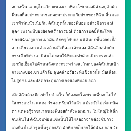
อย่างนั้น และถูไถอวัยวะของเขาที่สะโพกของดิฉันอยู่สักพัก
พี่บอยก็ละปากจากซอกคอมาประกบกับปากของดิฉัน ลิ้นของ
เราพัวพันนัวเนียกัน ดิฉันดูดลิ้นของพี่บอย อย่างมีอารมณ์
สุดๆ เพราะพี่บอยยังคงเร้าอารมณ์ ด้วยการบดบี้ที่สะโพก
ของดิฉันอยู่อย่างเมามัน สักครู่ก็จับแขนดิฉันยกขึ้นถอดเสื้อ
สายเดี่ยวออก แล้วเคล้าคลึงที่สองเต้าของ ดิฉันอีกสลับกับ
การเขี่ยที่หัวนม ดิฉันไม่ยอมให้พี่บอยทำฝ่ายเดียวหรอกค่ะ
เอามือเอื้อมไปด้านหลังแทรกระหว่างสะโพกของดิฉันกับเป้า
กางเกงของเขาแล้วจับ ลูบคลำอวัยวะที่แข็งตัวนั้น มือเลื่อน
ไปรูดซิปและปลดกระดุมกางเกงของพี่บอย ออก
เมื่อดิฉันล้วงมือเข้าไปข้างใน ก็ต้องตกใจเพราะพี่บอยไม่ได้
ใส่กางเกงใน แสดง ว่าคงเตรียมไว้แล้ว แม้จะยังไม่เห็นถนัด
ตา แต่พอรู้ว่าขนาดของพี่บอยกำลังพอเหมาะ ไม่ใหญ่ไม่เล็ก
จนเกินไป ดิฉันจับท่อนแข็งนั้นให้โผล่ออกจากช่องซิปกาง
เกงยีนส์ แล้วรูดขึ้นรูดลงสัก พักพี่บอยก็บอกให้ดิฉันปล่อย จับ