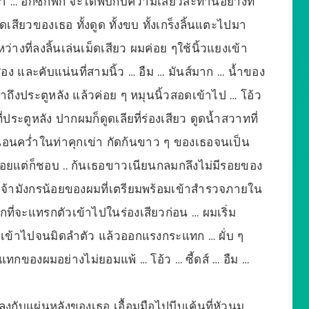
า … อีกซักพัก จะได้พบกับความเสียวสะท้านอย่างที่
ม็ดเสียวของเธอ ทั้งดูด ทั้งขบ ทั้งเกร็งลิ้นแตะไปมา
งที่ลงลิ้นเล่นเม็ดเสียว ผมค่อย ๆใช้นิ้วแยงเข้า
สอง และคับแน่นที่สามนิ้ว … อืม … มันส์มาก … น้ำของ
ถึงประตูหลัง แล้วค่อย ๆ หมุนนิ้วสอดเข้าไป … โอ้ว
ี่ประตูหลัง ปากผมก็ดูดเลียที่ร่องเสียว ดูดน้ำสวาทที่
คว่ำในท่าคุกเข่า กัดก้นขาว ๆ ของเธอจนเป็น
บเล็กน้อยแต่ก็ชอบ .. ก้นเธอขาวเนียนกลมกลึงไม่มีรอยของ
ับเจ้ามังกรน้อยของผมที่เตรียมพร้อมเข้าสำรวจภายใน
ที่จะแทรกตัวเข้าไปในร่องเสียวก่อน … ผมเริ่ม
ข้าไปจนมิดลำตัว แล้วออกแรงกระแทก … ผั่บ ๆ
แทกของผมอย่างไม่ยอมแพ้ … โอ้ว … ซี้ดส์ … อืม …
กับแผ่นหลังของเธอ เอื้อมมือไปบีบเค้นที่หัวนม