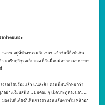
โปรดทำต่อเถอะ
ปรแกรมอยู่ที่ทำงานจนลืมเวลา แล้ววันนี้ก็เช่นกัน
ล้ว ผมรีบกุลีกุจอเก็บของ ก็วันนี้ผมนัดว่าจะพาภรรยา
ี่ …
ถเรียบร้อยแล้ว แน่ล่ะสิ ! ตอนนี้มันห้าทุ่มกว่า
 ทุกอย่างเงียบสนิท … ผมค่อย ๆ เปิดประตูห้องนอน …
นช่ำ มองไปที่เตียงก็เห็นภรรยานอนหลับตาพริ้ม หน้าอก