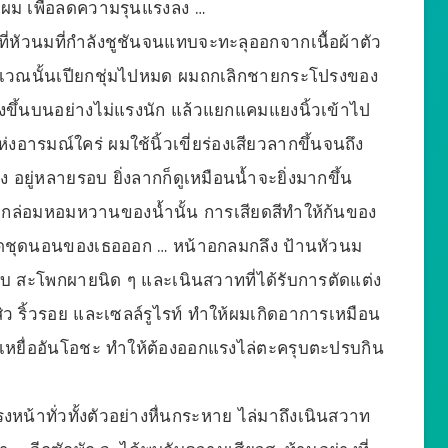
อผม เพื่อลดความรุนแรงลง …
่หัวนมที่กำลังชูชันจนแทบจะทะลุออกจากเนื้อผ้าตัว
ื้อบริเวณนั้นเปียกชุ่มไปหมด ผมถกเลิกชายกระโปรงของ
งขึ้นบนอย่างไม่แรงนัก แล้วแยกแคมแยงนิ้วเข้าไป
่งอารมณ์ใคร่ ผมใช้นิ้วเขี่ยร่องเสียวลากขึ้นจนถึง
 อยู่หลายรอบ ยิ่งลากก็ดูเหมือนน้ำจะยิ่งมากขึ้น
กลมกล่อมหอมหวานของน้ำนั้น การเสียดสีทำให้ก้นของ
อดชุดนอนของเธอออก … หน้าอกลมกลึง ป้านหัวนม
าบ สะโพกผายนิด ๆ และเนินสวาทที่ได้รับการตัดแต่ง
ว ริ้วรอย และเซลล์รูไรท์ ทำให้ผมเกิดอาการเหมือน
้อยเหยื่ออันโอชะ ทำให้ต้องออกแรงไล่ตะครุบตะปรบกิน
รงหน้าทั่วทั้งตัวอย่างหื่นกระหาย ไล่มาถึงเนินสวาท