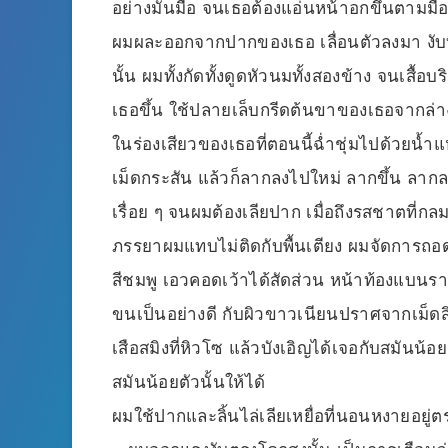
อย่างมันมือ จนเธอต้องแอ่นหน้าอกขึ้นตามมื
ผมผละออกจากปากของเธอ เลื่อนตัวลงมา งับที
นั้น ผมทั้งกัดทั้งดูดหัวนมทั้งสองข้าง จนเส
เธอขึ้น ใช้ปลายเล็บกรีดต้นขาของเธอจากล่า
ในร่องเสียวของเธอที่ตอนนี้ฉ่ำชุ่มไปด้วยน้ำแห
เม็ดกระสัน แล้วก็ลากลงไปใหม่ ลากขึ้น ลากลง
เรื่อย ๆ จนผมต้องเลียปาก เมื่อถึงรสชาตที่
ภรรยาผมแทบไม่ติดกับพื้นเตียง ผมจัดการถ
สีชมพู เอวคอดเว้าได้สัดส่วน หน้าท้องแบนร
ขนเป็นอย่างดี กับผิวขาวเนียนปราศจากเม็ดสิ
เสือสมิงที่หิวโซ แล้วบังเอิญได้เจอกับสมันน
สมันน้อยตัวนั้นให้ได้
ผมใช้ปากและลิ้นไล่เลียเหยื่อที่นอนหงายอยู่ต