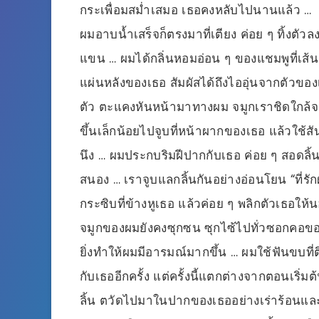
กระเพื่อมสม่ำเสมอ เธอคงหลับไปนานแล้ว …
ผมอาบน้ำเสร็จก็ตรงมาที่เตียง ค่อย ๆ ทิ้งต
แขน … ผมได้กลิ่นหอมอ่อน ๆ ของแชมพูที่เส
แผ่นหลังของเธอ สัมผัสได้ถึงไออุ่นจากตัวขอ
ตัว ตะแคงหันหน้ามาทางผม จมูกเราชิดใกล้จน
ขึ้นเล็กน้อยไปจูบที่หน้าผากของเธอ แล้วใช้สั
นึง … ผมประกบริมฝีปากกับเธอ ค่อย ๆ สอดลิ
สนอง … เราจูบแลกลิ้นกันอย่างอ่อนโยน “ที่
กระซิบที่ข้างหูเธอ แล้วค่อย ๆ พลิกตัวเธอให
จมูกของผมยังคงซุกซน ซุกไซ้ไปทั่วซอกคอของ
ยิ่งทำให้ผมมีอารมณ์มากขึ้น … ผมใช้ฟันขบที่ติ
กับเธออีกครั้ง แต่ครั้งนี้แตกต่างจากตอนเริ
ลิ้น ตวัดไปมาในปากของเธออย่างเร่าร้อนและ