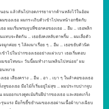
ัวลงนอน แล้วหันไปกอดภรรยาจากด้านหลังไว้ในอ้อม
้นผมของเธอ ผมกระเถิบตัวเข้าไปจนหน้าอกชิดกับ
งเธอ ผมเริ่มพรมจูบที่ซอกคอของเธอ … อืม … เธอพลิก
แทบจะติดกัน … เธอยังคงหลับตาพริ้ม … ผมเลื่อตัว
นจมูกค่อย ๆ ไล้ลงมาเรื่อย ๆ … อืม … เธอขยับตัวนิด
้นเข้าไปในปากของเธออย่างแผ่วเบา เธอเริ่มตอบ
รักผมขอโทษนะ วันนี้ผมทำงานเพลินไปหน่อย” ผม
้นอนหงาย
เธอ เสียงคราง … อืม .. อา .. เบา ๆ ในลำคอของเธอ
่งหูของเธอ มือไม้ก็เริ่มอยู่ไม่สุข … ผมประกบปากจูบ
่มต้น ผมออกแรงดูดเม้มริมฝีปากของเธอ และสอดเกร็ง
รุนแรง มือก็ขยี้ขยำนมของเธอผ่านเนื้อผ้าบางเฉียบ