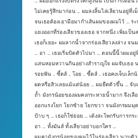
… ผมออกแรงงับตรงโคกสูงนั้น เป็นการเตือนว่
ไม่เคยรู้สึกมาก่อน … ผมลงลิ้นไล่เลียวนอยู่ที่เ
จนเธอต้องเอามือมากำเส้นผมของผมไว้ … ระหว่า
แยงออกที่ร่องเสียวของเธอ จากหนึ่ง เพิ่มเป็น
เธอก็เยอะ ผมลากน้ำจากร่องเสียวลงล่าง จนมา
… อา … เธอเริ่มบิดตัวไปมา … ตอนนี้นิ้วผมอยู่ท
แสนหอมหวานกินอย่างสำราญใจ ผมจับเธอ นอน
รอยฟัน .. ซี้ดส์ .. โอย .. ซี้ดส์ .. เธอคงเจ็
ผดหรือสิวเลยแม้แต่น้อย … ผมยืดตัวขึ้น … จ
ถ้ำ มังกรน้อยของผมคงกระหายน้ำมาก จึงเลือก
ออกแรงโยก โยกซ้าย โยกขวา จนมังกรผมมุดเ
ป้าบ ๆ … เธอก็ใช่ย่อย … เด้งสะโพกรับการกระ
อา … ทั้งมันส์ ทั้งเสียวอย่าบอกใคร …
ผมคามังกรน้อยของผมไว้ในร่องเสียว นาบตัวลง