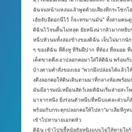
ฉันจนหน้าแหงนแล้วพูดด้วยเสียงทีกระโชกโฮ
เฮ้ยจับอีดอกนี่ไว้ ก็จะทรมานมัน” ทั้งสามคน
ดิฉันไว้จนดิ้นไม่หลุด ยัยหนิงน่ากลัวมากหย
หนีบหัวนมทั้งสองข้างของดิฉัน เจ็บไม่มากนั
ๆ ของดิฉัน ที่ติ่งหู ทีริมฝีปาก ที่ท้อง ที่หมอย
เด็ดขาดคึงเอาปลอกคอมาใส่ให้ดิฉัน พร้อมกับแ
บ้างตามคำสั่งของเธอ “พวกมึงปล่อยได้แล้วให้อี
งดึงลอกคอให้ดินเดินตามมาที่กลางห้องพร้อมกั
มันมีอารมณ์เหมือนสัตว์เลยดิฉันเริ่มส่ายสะโ
มาจากหนิง ยิ่งร่อนตัวหนีบที่หนีบแต่ละส่วนก็สั
พร้อมกับกระตุกปลอกคอให้ไปหา“มาเลียหีกูหน่อ
เข้าไปหานายเอกดหัว
ดิฉัน เข้าไปขยี้หม้อยัยหนิงแบบไม่ให้หายใจก