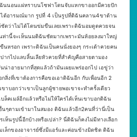
รูปดิฉันนอนแผ่หราบนโซฟาโดนจับแหกขาออกมีควยปัก
ได้อารมณ์มาก รูปที่ 4 เป็นรูปที่ดิฉันคลาน4ขาด้าน
ได้ชัดว่าไม่ได้โดนข่มขืนเลยเพราะดิฉันอมดูดควยจน
นท่านี้จะเห็นนมดิฉันชัดมากเพราะมันห้อยลงมาใหญ่
ดยข่มขืนหรอก เพราะดิฉันเป็นคนนั่งยองๆ กระเด้าควยคน
ื่นปากไปแลบลิ้นเลียหัวควยที่สำคัญคือสายตามอง
ลย มันน่าอายมากที่สุดแล้วถ้ามันเผยแพร่ออกไป เอขู่ว่า
งที่เขาต้องการคือขอเอาดิฉันอีก กับเพื่อนอีก 2
 เขาบอกว่าเขาเป็นลูกผู้ชายพอเขาจะทำครั้งเดียว
บล็คเมล์อีกแล้วหรือไม่ให้ใครได้เห็นเขาบอกดิฉัน
่นๆตามเข้ามาในสมอง ดิฉันแล้วอีก2คนที่ว่านี่เป็น
ห็นรูปนี้อีกบ้างหรือเปล่า? นี่ดิฉันก็คงไม่มีทางเลือก
เล็กของอาจารย์ซึ่งมีแอร์และค่อนข้างมิดชิด ดิฉัน