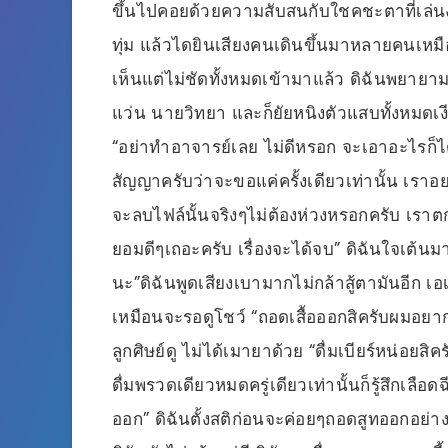
ขึ้นไปคอยด้วยความสับสนกับใชคชะตาที่เล่น
ทุ่ม แล้วไดยินเสียงคนเดินขึ้นมาหลายคนเห
เห็นแต่ไม่ชัดทั้งหมดเข้ามาแล้ว ดิฉันพยาย
แว่น นายวิทยา และก็ยัยหนิงตัวแสบทั้งหมดเงี
“อย่าทำอาจารย์เลย ไม่ดีหรอก จะเอาอะไรก็
สัญญาครับว่าจะขอแค่ครั้งเดียวเท่านั้น เร
จะลบไฟล์นั้นจริงๆไม่ต้องห่วงหรอกครับ เราตก
ยอมดีๆเถอะครับ เรื่องจะได้จบ” ดิฉันใจเต้นมา
นะ”ดิฉันพูดเสียงเบามากไม่กล้าสู้ตามันอีก เอ
เหมือนจะรอดูโชว์ “ถอดเสื้อออกสิครับผมอยาก
ลูกศิษย์ดู ไม่ได้เมายาด้วย “ดื่มเบียร์หน่อยสิค
ดื่มพรวดเดียวหมดครู่เดียวเท่านั้นก็รู้สึกเลือด
ออก” ดิฉันตั้งสติก่อนจะค่อยๆถอดสูทออกอย่างช