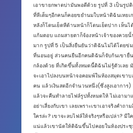
เอาขายกพาดบ่ามันพอดีด้วย รูปที่ 3 เป็น
ที่หีเต็มๆอีกคนก็คอยขยำนมใบหน้าดิฉันเหยเก
หลังก็โดนเย็ดหีด้านหน้าก็โดนเย็ดปาก เห็น
แก้มตอบ แถมสายตาก็จ้องหน้าเจ้าของควยนั้
มาก รูปที่ 5 เป็นสิ่งยืนยันว่าดิฉันไม่ได้โ
ที่นอนอยู่ ส่วนคนยืนอีกคนดิฉันก็จับก้นเขาย
กล้องด้วย ที่เกิดขึ้นทั้งหมดนี้ดิฉันไม่รู้ตัวเ
จะเอาไปลงบนหน้าจอคอมพ์ในห้องสมุดเขาบอกสิ่
คน แล้วเงินสดอีกจำนวนหนึ่ง(ซึ่งสูงเอาการ)
แล้วจะคืนทำลายไฟล์รูปทั้งหมดให้ ไม่เอามาแ
อย่าเสี่ยงกับเขา เลยเพราะเขาเอาจริงคำถามอื
ใครล่ะ? เขาจะลบไฟล์ให้จริงๆหรือเปล่า? มีใครเ
แน่แล้วเขานัดให้ดิฉันขึ้นไปคอยในห้องประชุม