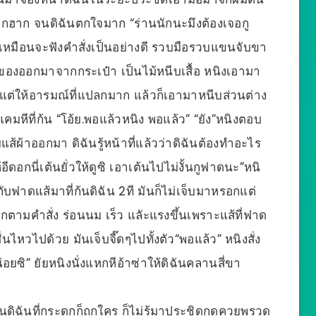
กฮาก จนดิฉันตกใจมาก “ร่านนักนะมึงต้องเจอกู
ดูเหมือนจะฟังคำสั่งเป็นอย่างดี รวบมือรวบแขนจับขา
ิบของออกมาจากกระเป๋า เป็นไม้หนีบเสื้อ หนิงเอามา
กแต่ให้อารมณ์ที่แปลกมาก แล้วก็เอามาหนีบส่วนต่าง
 ที่แคมหีที่ก้น “โอ้ย.พอแล้วหนิง พอแล้ว” “ยัง”หนิงตอบ
ส้ผ้าออกมา ดิฉันรู้หน้าที่แล้วว่าดิฉันต้องทำอะไร
ดอกนี่เต้นยั่วให้ดูซิ เอาเต้นไปไม่งั้นกูฟาดนะ”หนิ
บฟาดแส้มาที่ก้นดิฉัน 2ที มันก็ไม่เจ็บมาหรอกแต่
พกตามคำสั่ง ร่อนนม เร็ว แลัะแรงขึ้นเพราะแส้ที่ฟาด
่นไหวไปด้วย มันเจ็บจี๊ดๆไปทั้งตัว“พอแล้ว” หนิงสั่ง
ยซิ” ยัยหนิงนั่งแหกหีอ้าซ่าให้ดิฉันคลานสี่ขา
้นดิฉันที่กระดกก็ถูกใคร ก็ไม่รู้มาประชิดกดควยพรวด