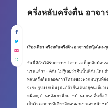
ครึ่งหลับครึ่งตื่น อาจ
เรื่องเสียว ครึ่งหลับครึ่งตื่น อาจารย์หญิงโดนรุ
วันนี้ดิฉันได้รับe-mail จาก เอ ก็ลูกศิษย์คนห
นานแล้วล่ะ ดิฉันไม่รู้เลยว่าคืนนั้นดิฉันโดนถ
หลับครึ่งตื่นตลอดการโทรมของพวกมันรูปที่ส่งม
จะจะ รูปแรกเป็นรูปแก้ผ้ายืนเต้นอยู่คนเดีย
หนึ่งอยู่ด้านหลังเอามือมาขยำนมจนปลิ้นทั้ง 2 
เป็นใจเอาการทีเดียวอีกคนคุกเข่าเอาหน้าซุกไว้ท