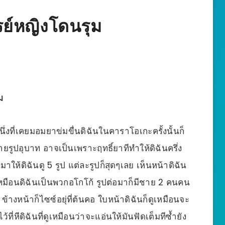
ารย์หญิงโดนรุม
ม
นึ่งที่เคยมอมยาข่มขื่นดิฉันในคาราโอเกะครั้งนั้นก็
่ายรูปอุบาท อาจเป็นเพราะฤทธิ์ยาทีทำให้ดิฉันครึ่ง
าให้ดิฉันดู 5 รูป แต่ละรูปก็สุดๆเลย เห็นหน้าดิฉัน
วเหมือนดิฉันเป็นพวกอโกโก้ รูปต่อมาก็มีชาย 2 คนคน
ข้างหน้าก็ไซซ์อยุ่ที่ต้นคอ ใบหน้าดิฉันก็ดูเหมือนจะ
ี่หีดิฉันที่ดูเหมือนว่าจะแอ่นให้มันฟัดเต็มทีซ้ำยัง