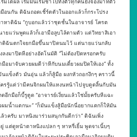
ิ่มได้ผล เริ่มมึนเริ่มชาไปทั้งตัวทุกคนยังจ้องมาที่ตัว
้าเหมือนกัน ดิฉันถอดเชิ้ร์ตตัวในออกแล้วก็กระโปรง
ินมาหาดิฉัน “กูบอกแล้วว่าชุดชั้นในอาจารย์ โครต
นายแว่นพูดแล้วก็เอามือลูบไล้ตามตัว แต่วิทยาสิเอา
ิฉันตกใจยกมือขึ้นมาปิดนมไว้ แต่นายแว่นกลับ
องลงมาปิดหีอย่างอัตโนมัติ “ไม่ต้องปิดหรอกครับ
มือมาจับควยผมดีว่าหีกับนมเดี๋ยวผมปิดให้เอง” ทั้ง
นแข็งตัว มันอุ่น แล้วก็สู้มือ ผงกหัวถอกงึกๆ คราวนี้
นใครรู้แต่ว่ามีคนจิกผมให้แหงนหน้าไปจูบดูดลิ้นกับมัน
ดอีกมือก็บี้รูตูด “อาจารย์เงี่ยนแล้วใช่มั้ยครับหีแฉะ
มน้ำแตกนะ” “ก็มันแข็งสู้มือนักนี่อยากแตกก็ให้มัน
อแล้วครับ มาหนิงมาร่วมสนุกกันดีกว่า” ดิฉันเพิ่ง
ยู่ แต่ดูหน้าตาหนิงแปลก ๆ หาหรี่เยิ้ม พูดจาเนิ้บๆ
ินมาจ้องหน้าดิฉันในระยะประชิดเอามือมาจิกผมดิน