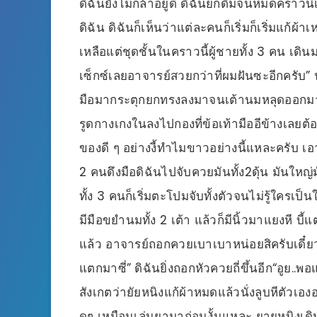
ดิฉันยังไม่กล้าอยู่ดี ดิฉันยกดื่มจนหมดคราวนี้เร
ดิฉัน ดิฉันก็เห็นว่าแต่ละคนก็เริ่มก็เริ่มแก้ผ
เหลือแต่ชุดชั้นในคราวนี้ผู้ชายทั้ง 3 คน เด
เซ็กซ์เลยอาจารย์สวยกว่าที่ผมฝันซะอีกครับ” 
มือมากระตุกยกทรงลงมาจนเต้านมหลุดออกมาด
รูดกางเกงในลงไปกองที่ข้อเท้ามืออีข้างเลยต้
ของดี ๆ อย่างงี้ทำไมขาวอย่างนี้แหละครับ เอา
2 คนดึงมือดิฉันไปจับควยมันทั้ง2ดุ้น มันใหญ่มั
ทั้ง 3 คนก็เริ่มตะโปมจับทั้งตัวจนไม่รู้ใครเป็
มีมือขยำนมทั้ง 2 เต้า แล้วก็มีนิ้วมาแยงหี บี้แต
แล้ว อาจารย์ถอกควยเบาเบาหน่อยสิครับเดี๋ยวผ
แตกมาซี่” ดิฉันยิ่งถอกหัวควยถี่ขึ้นอีก“อูย..พ
สังเกตว่ายัยหนิงแก้ผ้าหมดแล้วนั่งลูบหีตัวเองอ
ดุๆ เหมือนเล่นยามาก่อนงั้นแหละ ยายหนิงเด