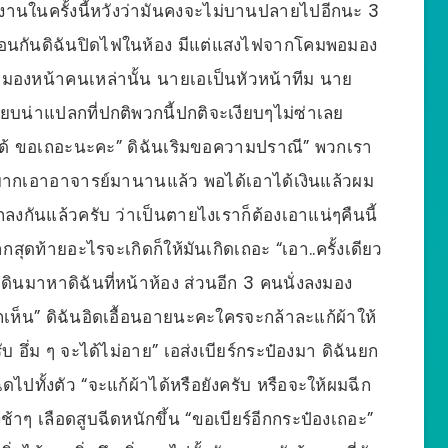
งานในครั้งนี้หวังว่ามันคงจะไม่บานปลายไปอีกนะ 3
มือนกันดิฉันปิดไฟในห้อง มีแต่แสงไฟจากโคมพอมอง
ามมองหน้าคนเหล่านั้น นายเอเป็นหัวหน้าทีม นาย
ยบน่าแปลกที่ปกติพวกนี้ปกติจะเงียบๆไม่ซ่าเลย
ได้ ขอเถอะนะคะ” ดิฉันเริมขอความปราณี” พวกเรา
าอยากเอาอาจารย์มานานแล้ว พอได้เอาได้เงินแล้วผม
ลงกันแล้วครับ ว่าเป็นตายไงเราก็ต้องเอาแน่ๆคืนนี้
กสุดท้ายอะไรจะเกิดก็ให้มันเกิดเถอะ “เอา..ครั้งเดียว
เดินมาหาดิฉันที่หน้าห้อง ส่วนอีก 3 คนนั่งลงมอง
เห็น” ดิฉันอิดเอื้อนอายนะคะใครจะกล้าละแก้ผ้าให้
รับ อึ่ม ๆ จะได้ไม่อาย” เอส่งเบียร์กระป๋องมา ดิฉันยก
ฉีดไปทั้งตัว “จะแก้ผ้าได้หรือยังครับ หรือจะให้ผมฉีก
้าๆ เลือดสูบฉีดหนักขึ้น “ขอเบียร์อีกกระป๋องเถอะ”