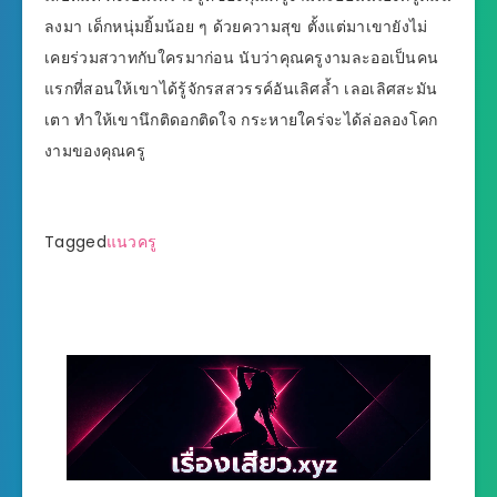
ลงมา เด็กหนุ่มยิ้มน้อย ๆ ด้วยความสุข ตั้งแต่มาเขายังไม่
เคยร่วมสวาทกับใครมาก่อน นับว่าคุณครูงามละออเป็นคน
แรกที่สอนให้เขาได้รู้จักรสสวรรค์อันเลิศล้ำ เลอเลิศสะมัน
เตา ทำให้เขานึกติดอกติดใจ กระหายใคร่จะได้ล่อลองโคก
งามของคุณครู
Tagged
แนวครู