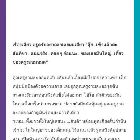
เรื่องเสียว ครูครับอย่าถอกเลยผมเสียว ”อุ๊ย…เข้าแล้วค่ะ…
สันติขา…แน่นจริง…ค่อย ๆ ก่อนนะ…ของเธอมันใหญ่..เดี๋ยว
ของครูระบมหมด”
คุณครูงามละออพูดเสียงสั่นแล้วเอื้อมมือไปตรงหว่างขา เด็ก
หนุ่มปัดป้องด้วยความอาย เลยถูกคุณครูงามละออรูดซิบ
กางเกงงัดเอาท่อนลึงค์แข็งโด่ออกมา โอ้โฮ ลำตัวของมัน
ใหญ่แข็งเกร็งน่าเกรงขาม ปลายยังมีหนังหุ้มอยู่ คุณครูงาม
ละออลองกำดูมันร้อนผะผ่าวทีเดียว
“แหม…ทั้งยาวทั้งใหญ่เลยนะ …สันติ” หล่อนพูดเสียงสั่นกำบีบ
เจ้าชะโดใหญ่ยาวของเด็กหนุ่มไว้แน่น แล้วรูดหนังหุ้มปลาย
ลงมาปิดหัวแดงเรื่อ สันติงอตัวสูดปากเพราะเสียว คุณครู