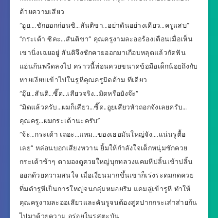
ด้วยความเสียว
“อูย….ชักออกก่อนซิ…สันติขา…อย่าดันอย่างเดียว…ครูแสบ”
“กระเด้า ซิคะ…สันติขา” คุณครูงามละออร้องเตือนเมื่อเห็น
เขานิ่งเฉยอยู่ สันติจึงชักควยออกมาเกือบหลุดแล้วกัดฟัน
แอ่นก้นพรืดลงไป คราวนี้ท่อนควยขนาดข้อมือเด็กน้อยถึงกับ
หายเงียบเข้าไปในรูหีคุณครูมิดด้าม ทีเดียว
“อุ๊ย…สันติ…ซี๊ด…เสียวจริง…มิดหรือยังจ๊ะ”
“มิดแล้วครับ…ผมก็เสียว…ซี๊ด..อูยเสียวหัวถอกจังเลยครับ…
คุณครู…ผมกระเด้านะครับ”
“จ้ะ…กระเด้า เถอะ…แหม…ของเธอมันใหญ่จัง….แน่นรูตื้อ
เลย” หล่อนบอกเสียงหวาน ยิ้มให้กำลังใจเด็กหนุ่มชักควย
กระเด้าช้าๆ ตามองดูควยใหญ่บุกทลวงแคมหีปลิ้นเข้าปลิ้น
ออกด้วยความสนใจ เมื่อเงี่ยนมากขึ้นเขาก็เร่งระดมกดควย
ทิ่มตำรูหีเป็นการใหญ่จนกลุ่มหมอยริม แคมลู่เข้ารูหี ทำให้
คุณครูงามละออเสียวและคันรูจนต้องสูดปากกระเส่าส่ายก้น
ไปมาด้วยความ อร่อยในรสตะบัน