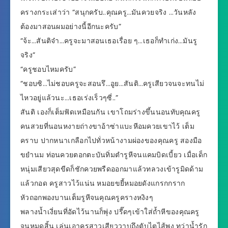
ครางกระเส่าว่า “สนุกครับ..คุณครู…มันควยจริง …วันหลัง
ต้องมาสอนผมอย่างนี้อีกนะครับ”
“จ้ะ…สันติจ๋า…ครูจะมาสอนเธอเรื่อย ๆ…เธอก็ทำเก่ง…มันรู
จริง”
“ครูชอบไหมครับ”
“ชอบซิ…ไม่ชอบครูจะสอนรึ…อูย…สันติ…ครูเสียวจนจะทนไม่
ไหวอยู่แล้วนะ…เธอเร่งเร็วๆซี่..”
สันติ เองก็เต็มฟัดเหมือนกัน เขาโถมร่างขึ้นนอนทับคุณครู
คนสวยที่นอนหงายถ่างขาอ้าซ่าแบะหีอมควยเขาไว้ เต็ม
คราบ ปากหนาเกลือกไปทั่วหน้างามผ่องของคุณครู สองมือ
ขยำนม ท่อนควยตอกตะบันทิ่มตำรูหีจนแคมบิดเบี้ยว เมื่อเด็ก
หนุ่มเสียวสุดขีดก็ชักควยพรืดออกมาแล้วทลวงเข้ารูมิดด้าม
แล้วกอด ครูสาวไว้แน่น หมอยขยี้หมอยดังแกรกกราก
หัวถอกพองบานเต็มรูหีจนคุณครูครางหงิงๆ
พลางน้ำเงี่ยนที่อัดไว้นานก็พุ่ง ปรี๊ดๆเข้าใส่ถ้ำหีของคุณครู
จนหมดสิ้น เล่นเอาครูสาวเสียววาบถึงตับไตไส้พุง ทว่าน้ำรัก