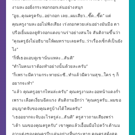
งามละออยิ่งกระทอกถอกเล่นอย่างสนุก
“อูย…คุณครูครับ…อย่าถอก เลย…ผมเสียว…ซี๊ด…ซี๊ด” แต่
คุณครูงามละออไม่ฟังเสียง เร่งถอกควยเล่นอย่างมันมือ ตา
ปรือเยิ้มมองดูหัวถอกแดงบานร่าอย่างสนใจ สันติถามขึ้นว่า
“คุณครูยังไม่อธิบายให้ผมทราบเลยครับ..ว่าเรื่องเซ็กส์เป็นยัง
ไง”
“ก็ที่เธอแอบดูเขานั่นแหละ…สันติ”
“ทำไมคนเราต้องทำอย่างนั้นด้วยละครับ”
“ก็เพราะมีความกระหายน่ะซี…ทำแล้วมีความสุข…ใคร ๆ ก็
อยากจะทำ”
“แล้ว คุณครูอยากไหมล่ะครับ” คุณครูงามละออหน้าแดงก่ำ
เพราะเลือดเงี่ยนฉีดแรง สันติถามอีกว่า “คุณครูครับ…ผมขอ
อนุญาตจับของคุณครูบ้างได้ใหมครับ”
“เธออยากจะจับอะไรครูล่ะ…สันติ” ครูสาวถามเสียงพร่า
“เต้า นมของคุณครูครับ” เขาพูดแล้วเอื้อมมือไปคว้าเต้านม
อวบเต่งของคุณครูบีบเล่นอย่างหื่นกระหาย คุณครูสดุ้งสูด