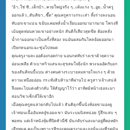
“อ้า..ใช่ ซิ…เด็กบ้า…ควยใหญ่จริง ๆ…เด้งแรง ๆ…อูย…น้ำครู
ออกแล้ว…สันติขา…ซี๊ด” คุณครูครางกระเส่า ทิ้งร่างลงนอน
ทับอกเขาแน่น ขมิบแคมหลั่งน้ำเงี่ยนออกมามากมาย โพรงหี
เม้มดูดท่อนควยเขาอย่างหนัก สันติก็เสียวสุดขีด ต้องหลั่ง
น้ำกามออกมาเป็นครั้งที่สอง จนมันผสมกันไหลย้อยออกมา
เปียกหนอกแฉะชุ่มไปหมด
คุณครูงามละออต้องกอดก่าย นอนกดทับร่างเขาด้วยความ
อ่อนเพลีย ตัวเบาหวิวแสนจะสุขสมใจยิ่งนัก พวงนมอัดกับอก
ของสันติจนบี้แบน ต่างคนต่างระบายลมหายใจแรง ๆ ด้วย
ความเหนื่อยอ่อน กระทั่งสิบห้านาทีผ่านไป ครูสาวเจ้าเสน่ห์
จึงผละไปแต่งตัวกลับ ให้สัญญาไว้ว่า อาทิตย์หน้าเธอจะมา
สอนวิชาเซ็กส์ให้เขาอีก
เมื่อคุณครูคนสวยกลับไปแล้ว สันติลุกขึ้นนั่งห้อยขามองดู
เจ้าท่อนเนื้ออันหดจู๋ขอองเขา มันระบมนิดหน่อย รู้สึกแสบ ๆ
พอทน แต่เจ้าหนังหุ้มที่ปิดหัวนี่ซิ มันกลับร่นลงมาอยู่ที่คอหยัก
เสียหมด คงเป็นเพราะรูหีของคุณครูงามละออนั่นเองที่รูดมัน