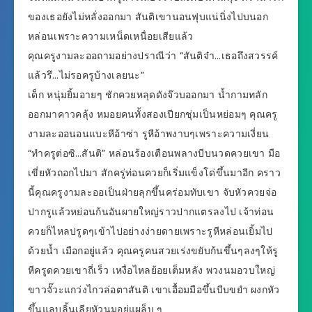
ของเธอยังไม่หลั่งออกมา สันติเขานอนฟุบแน่นิ่งไปบนอก
หล่อนเพราะความเหน็ดเหนื่อยเสียแล้ว
คุณครูงามละออถามอย่างปราณีว่า “สันติจ๋า…เธอถึงสวรรค์
แล้วรึ…ไม่รอครูบ้างเลยนะ”
เด็ก หนุ่มยิ้มอายๆ ชักควยหลุดดังจ๊วบออกมา น้ำกามทลัก
ออกมาคาวคลุ้ง หมอยคนทั้งสองเปียกชุ่มเป็นหย่อมๆ คุณครู
งามละออนอนแบะหีอ้าซ่า รูหีอ้าพงาบๆเพราะความเงี่ยน
“ทำครูต่อซิ…สันติ” หล่อนร้องเตือนพลางบีบนวดควยเขา มือ
เขี่ยหัวถอกไปมา สักครู่ท่อนควยก็เริ่มแข็งโด่ขึ้นมาอีก คราว
นี้คุณครูงามละออเป็นฝ่ายลุกขึ้นคร่อมทับเขา จับหัวควยจ่อ
ปากรูแล้วหย่อนก้นอันผายใหญ่ราวปากแตรลงไป เจ้าท่อน
ควยก็ไหลปรูดๆเข้าไปอย่างง่ายดายเพราะรูหีหล่อนเยิ้มไป
ด้วยน้ำ เมือกอยู่แล้ว คุณครูคนสวยเร่งขยับก้นขึ้นๆลงๆให้รู
หีครูดควยเขาถี่เร็ว เหงื่อไหลย้อยเต็มหลัง พวงนมอวบใหญ่
ขาวจั๊วะแกว่งไกวล่อตาสันติ เขาเอื้อมมือขึ้นบีบขยำ ผงกหัว
ขึ้นแลบลิ้นเลียหัวนมอยู่แผล็บ ๆ