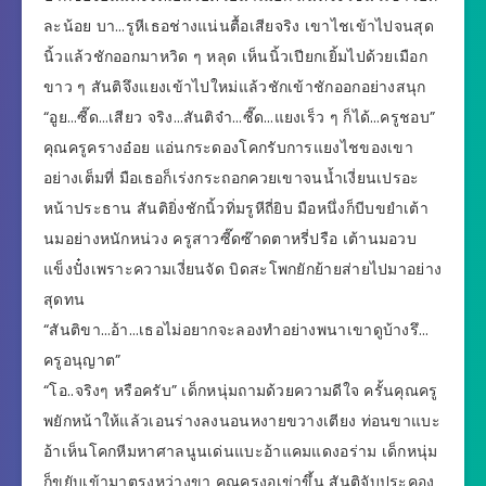
ละน้อย บา…รูหีเธอช่างแน่นตื้อเสียจริง เขาไชเข้าไปจนสุด
นิ้วแล้วชักออกมาหวิด ๆ หลุด เห็นนิ้วเปียกเยิ้มไปด้วยเมือก
ขาว ๆ สันติจึงแยงเข้าไปใหม่แล้วชักเข้าชักออกอย่างสนุก
“อูย…ซี๊ด…เสียว จริง…สันติจ๋า…ซี๊ด…แยงเร็ว ๆ ก็ได้…ครูชอบ”
คุณครูครางอ๋อย แอ่นกระดองโคกรับการแยงไชของเขา
อย่างเต็มที่ มือเธอก็เร่งกระถอกควยเขาจนน้ำเงี่ยนเปรอะ
หน้าประธาน สันติยิ่งชักนิ้วทิ่มรูหีถี่ยิบ มือหนึ่งก็บีบขยำเต้า
นมอย่างหนักหน่วง ครูสาวซี๊ดซ๊าดตาหรี่ปรือ เต้านมอวบ
แข็งปั๋งเพราะความเงี่ยนจัด บิดสะโพกยักย้ายส่ายไปมาอย่าง
สุดทน
“สันติขา…อ้า…เธอไม่อยากจะลองทำอย่างพนาเขาดูบ้างรึ…
ครูอนุญาต”
“โอ..จริงๆ หรือครับ” เด็กหนุ่มถามด้วยความดีใจ ครั้นคุณครู
พยักหน้าให้แล้วเอนร่างลงนอนหงายขวางเตียง ท่อนขาแบะ
อ้าเห็นโคกหีมหาศาลนูนเด่นแบะอ้าแคมแดงอร่าม เด็กหนุ่ม
ก็ขยับเข้ามาตรงหว่างขา คุณครูงอเข่าขึ้น สันติจับประคอง