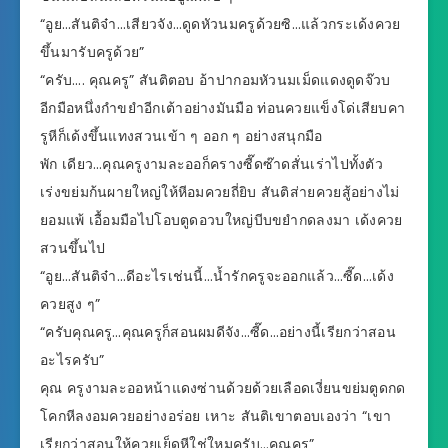
“อูย…สันติจ๋า…เสียวจัง…ดูดหัวนมครูด้วยซิ…แล้วกระเด้งควย
ขึ้นมารับครูด้วย”
“ครับ…. คุณครู” สันติตอบ อ้าปากอมหัวนมเม็ดแดงดูดจ๊วบ
อีกมือหนึ่งกำขยำอีกเต้าอย่างมันมือ ท่อนควยแข็งโด่เสียบคา
รูหีก็เด้งขึ้นแทงสวนเข้า ๆ ออก ๆ อย่างสนุกมือ
พัก เดียว…คุณครูงามละออก็ครางซี๊ดซ๊าดสั่นเร่าไปทั้งตัว
เร่งขย่มก้นผายใหญ่ให้หีอมควยถี่ยิบ สันติส่ายควยสู้อย่างไม่
ยอมแพ้ เอื้อมมือไปโอบตูดอวบใหญ่บีบขยำกดลงมา เด้งควย
สวนขึ้นไป
“อูย…สันติจ๋า…ดีอะไรเช่นนี้…น้ำรักครูจะออกแล้ว…ซี๊ด…เด้ง
ควยสูง ๆ”
“ครับคุณครู…คุณครูก็สอนผมดีจัง…ซี๊ด…อย่างนี้เรียกว่าสอน
อะไรครับ”
คุณ ครูงามละออหน้าแดงซ่านด้วยด้วยเลือดเงี่ยนขย่มตูดกด
โคกหีลงอมควยอย่างอร่อย เหาะ สันติเขาตอบเองว่า “เขา
เรียกว่าสอนให้ควยเย็ดหีใช่ใหมครับ…คุณครู”