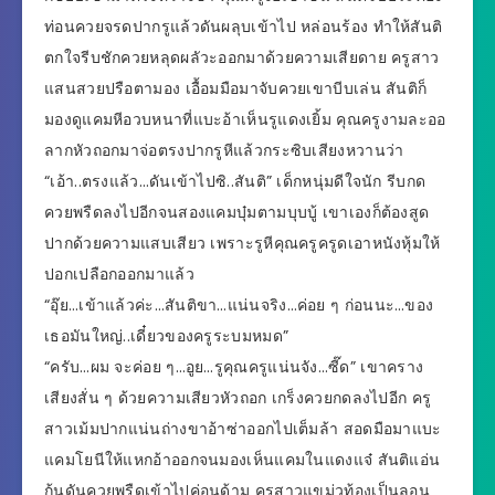
ท่อนควยจรดปากรูแล้วดันผลุบเข้าไป หล่อนร้อง ทำให้สันติ
ตกใจรีบชักควยหลุดผลัวะออกมาด้วยความเสียดาย ครูสาว
แสนสวยปรือตามอง เอื้อมมือมาจับควยเขาบีบเล่น สันติก็
มองดูแคมหีอวบหนาที่แบะอ้าเห็นรูแดงเยิ้ม คุณครูงามละออ
ลากหัวถอกมาจ่อตรงปากรูหีแล้วกระซิบเสียงหวานว่า
“เอ้า..ตรงแล้ว…ดันเข้าไปซิ..สันติ” เด็กหนุ่มดีใจนัก รีบกด
ควยพรืดลงไปอีกจนสองแคมบุ๋มตามบุบบู้ เขาเองก็ต้องสูด
ปากด้วยความแสบเสียว เพราะรูหีคุณครูครูดเอาหนังหุ้มให้
ปอกเปลือกออกมาแล้ว
“อุ๊ย…เข้าแล้วค่ะ…สันติขา…แน่นจริง…ค่อย ๆ ก่อนนะ…ของ
เธอมันใหญ่..เดี๋ยวของครูระบมหมด”
“ครับ…ผม จะค่อย ๆ…อูย…รูคุณครูแน่นจัง…ซี๊ด” เขาคราง
เสียงสั่น ๆ ด้วยความเสียวหัวถอก เกร็งควยกดลงไปอีก ครู
สาวเม้มปากแน่นถ่างขาอ้าซ่าออกไปเต็มล้า สอดมือมาแบะ
แคมโยนีให้แหกอ้าออกจนมองเห็นแคมในแดงแจ๋ สันติแอ่น
ก้นดันควยพรืดเข้าไปค่อนด้าม ครูสาวแขม่วท้องเป็นลอน