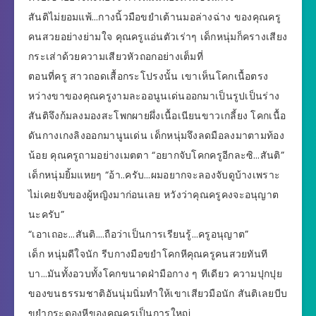
สันติไม่ยอมแพ้…กางนิ้วมือขยำเต้านมอล่างฉ่าง ของคุณครู
คนสวยอย่างย่ามใจ คุณครูแอ่นตัวเร่าๆ เด็กหนุ่มก็ครางเสียง
กระเส่าด้วยความเสียวหัวถอกอย่างเต็มที่
ตอนที่ครู สาวถอดเสื้อกระโปรงนั้น เขาเห็นโคกเนื้อตรง
หว่างขาของคุณครูงามละออนูนเด่นออกมาเป็นรูปเป็นร่าง
สันติจึงก้มลงมองสะโพกผายผึ่งเนื้อเนียนขาวเกลี้ยง โคกเนื้อ
ดันกางเกงลิงออกมานูนเด่น เด็กหนุ่มจึงลดมือลงมาตามท้อง
น้อย คุณครูถามอย่างเมตตา “อยากจับโคกครูอีกละซิ…สันติ”
เด็กหนุ่มยิ้มแหยๆ “อ้า..ครับ…ผมอยากจะลองจับดูบ้างเพราะ
ไม่เคยจับของผู้หญิงมาก่อนเลย หวังว่าคุณครูคงจะอนุญาต
นะครับ”
“เอาเถอะ…สันติ….ถือว่าเป็นการเรียนรู้…ครูอนุญาต”
เด็ก หนุ่มดีใจนัก รีบกางมือขยำโคกหีคุณครูคนสวยทันที
บา…มันทั้งอวบทั้งโคกขนาดฝ่ามือกาง ๆ ทีเดียว ความปุกปุย
ของขนธรรมชาติอันนุ่มนิ่มทำให้เขาเสียวมือนัก สันติเลยบีบ
ขยำกระดองหีของคุณครูเป็นการใหญ่