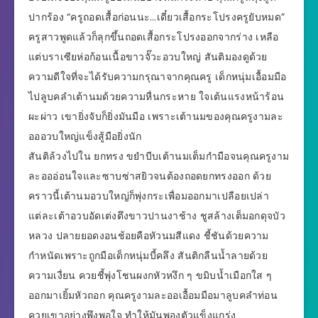
ปากร้อง “ครูถอดเสื้อก่อนนะ…เดี๋ยวเสื้อกระโปรงครูยับหมด”
ครูสาวพูดแล้วก็ลุกขึ้นถอดเสื้อกระโปรงออกจากร่าง เหลือ
แต่บราเซียห่อก้อนเนื้อขาวจั๊วะอวบใหญ่ สันติมองดูด้วย
ความดีใจที่จะได้รับความกรุณาจากคุณครู เด็กหนุ่มเอื้อมมือ
ไปลูบคลำเต้านมด้วยความหื่นกระหาย ใจเต้นแรงหน้าร้อน
ผะผ่าว เขายิ่งจับก็ยิ่งมันมือ เพราะเต้านมของคุณครูงามละ
อออวบใหญ่แข็งสู้มือยิ่งนัก
สันติล้วงไปใน ยกทรง ขยำบีบเต้านมเต็มกำมือจนคุณครูงาม
ละอออ่อนใจและซาบซ่าสยิวจนต้องถอดยกทรงออก ด้วย
คราวนี้เต้านมอวบใหญ่ก็พุ่งกระเพื่อมออกมาเปลือยเปล่า
แต่ละเต้าอวบอัดเต่งตึงขาวปานงาช้าง ชูสล้างเต็มอกดุจบัว
หลวง ปลายยอดงอนช้อยคือหัวนมสีแดง ชี้ชันด้วยความ
กำหนัดเพราะถูกมือเด็กหนุ่มบี้คลึง สันติกลืนน้ำลายด้วย
ความเงื่ยน ควยชี้พุ่งโชนผงกหัวหงึก ๆ ขมิบน้ำเมือกใส ๆ
ออกมาเยิ้มหัวถอก คุณครูงามละออเอื้อมมือมาลูบคลำท่อน
ควยเขาอย่างพึงพอใจ ทำให้มันพองตัวแข็งแกร่ง