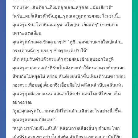
“กดแรงๆ…สันติขา…ถึงมดลูกเลย…ครูชอบ…มันเสียวดี”
“ครับ…ผมก็เสียวหัวจัง..อูย…รูคุณครูดูดควยผมอะไรเช่นนี้…
คุณครูครับ…โคกหีคุณครูช่างใหญ่น่าเย็ดแท้ๆ” เขาพล่าม
เพราะแรงเงี่ยน
คุณครูหน้าแดงเข้มดุเบาๆว่า “ดูซิ…พุดหยาบคายใหญ่แล้ว…
กระเด้าหนัก ๆ แรง ๆ ซิ ครูจะเด้งรับให้”
เด็ก หนุ่มรับคำแล้วกระเด้าควยผลุบเข้าผลุบออกในรูหี
คุณครูงามละออเด้งหีรับเป็นจังหวะทำให้หนอกควยกับหนอก
หีพบกันไม่หยุดไม่ หย่อน สันติเงยหน้าขึ้นเห็นเต้านมขาวผ่อง
กองกระเพื่อมอยู่เต็มอกจึงเอื้อมมือไป คลึงเคล้าบีบเคล้นเล่น
คุณครูกุมมือเขาแน่น แอ่นอกให้ขยำ แอ่นโคกหีให้เขาเย็ด
อย่างอร่อย
“อูย..คุณครูครับ…ผมทนไม่ไหวแล้ว…เสียวอะไรอย่างนี้..ซี๊ด…
คุณครูสอนผมดีจังเลย”
“สนุก มากไหมจ๊ะ…สันติ” หล่อนถามเสียงสั่นๆ ส่ายสะโพก
เด้งหีรับควยเขาอย่างไม่ย่อท้อ สันติกระแทกควยตะบันถี่ยิบ