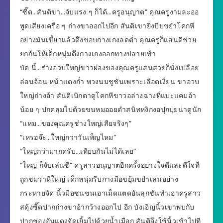
“ซี๊ด…สันติขา…จับแรง ๆ ก็ได้…ครูอนุญาต” คุณครูงามละออ
พูดเสียงเครือ ๆ ถ่างขาออกไปอีก สันติเขายิ่งบีบขยำโคกหี
อย่างมันเขี้ยวแล้วดึงขอบกางเกงลดต่ำ คุณครูก็แสนดีช่วย
ยกก้นให้เด็กหนุ่มดึงกางเกงออกทางปลายเท้า
บัด นี้…ร่างอวบใหญ่ขาวผ่องของคุณครูแสนสวยก็นั่งเปลือย
ล่อนจ้อน หน้าแดงก่ำ พวงนมชูชันเพราะเลือดเงี่ยน ขาอวบ
ใหญ่ถ่างอ้า สันติเบิกตาดูโคกหีขาวอล่างฉ่างที่แบะแคมอ้า
น้อย ๆ ปกคลุมไปด้วยขนหมออยดำสนิทหงิกงอปุกปุยน่าดูนัก
“แหม…ของคุณครูช่างใหญ่เสียจริงๆ”
“เหรอจ๊ะ…ใหญ่กว่าวันเพ็ญไหม”
“ใหญ่กว่ามากครับ…เทียบกันไม่ได้เลย”
“ใหญ่ ก็จับเล่นซี” ครูสาวอนุญาตอีกครั้งอย่างใจดีและดีใจที่
ถูกชมว่าหีใหญ่ เด็กหนุ่มรีบกางมือขยุ้มขยำเล่นอย่าง
กระหายจัด นิ้วมือซนชนเอาเม็ดแตดอันลุกชันทำเอาครูสาว
สดุ้งซี๊ดปากถ่างขาอ้ากว้างออกไป อีก บังเอิญนิ้วเขาพบกับ
ปากช่องอันแดงจัดเยิ้มไปด้วยน้ำเมือก สันติจึงใช้นิ้วเข้าไปที