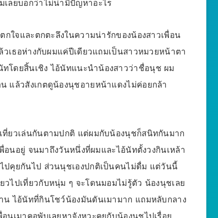
ง ผมเลยบอกว่าไม่น่ามีปัญหาอะไร
ต้องตกใจและตกตะลึงในความน่ารักของน้องสาวเพื่อน
แล้วเธอห่างกับผมแค่ปีเดียวแถมเป็นสาวหมวยหน้าตา
้นัทโดยสิ้นเชิง ไอ้นัทแนะนำน้องสาวว่าชื่อนุช ผม
น แล้วสังเกตดูน้องนุชอายหน้าแดงไม่ค่อยกล้า
็เที่ยวเล่นกันตามปกติ แต่ผมกับน้องนุชก็สนิทกันมาก
ื่อนอยู่ จนมาถึงวันหนึ่งที่ผมและไอ้นัทตั้งวงกินเหล้า
ันไปคุยกันไป ส่วนนุชเองปกติเป็นคนไม่ดื่ม แต่วันนี้
ี๋ยวไปเที่ยวกับหนุ่ม ๆ จะโดนมอมไม่รู้ตัว น้องนุชเลย
น ไอ้นัทที่กินโชว์น้องมันดันเมามาก แถมหลับกลาง
่อนเมาคอพับเลยหาจังหวะคุยกับน้องนุชไปเรื่อย