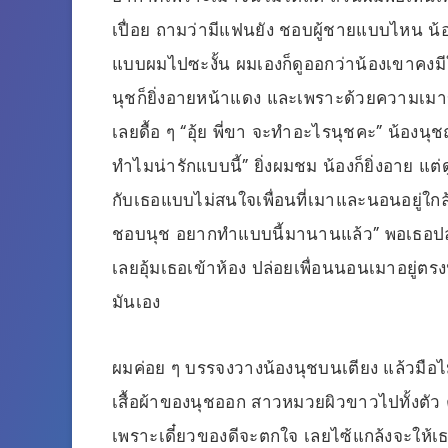
เปื่อย ถามว่ามีแฟนยัง ชอบผู้ชายแบบไหน น้อ
แบบผมไปซะงั้น ผมเองก็ดูออกว่าน้องเขาคงมี
นุชก็ยิ่งอายหน้าแดง และเพราะด้วยความเมา
เลยดื้อ ๆ “อุ้ย พี่ขา จะทำอะไรนุชคะ” น้อง
ทำไมน่ารักแบบนี้” ยิ่งผมชม น้องก็ยิ่งอาย แ
กับเธอแบบไม่สนใจเพื่อนที่เมาและนอนอยู่ใกล้
ชอบนุช อยากทำแบบนี้มานานแล้ว” พอเธอปล่
เลยอุ้มเธอเข้าห้อง ปล่อยเพื่อนนอนเมาอยู่ตรง
มันเอง
ผมค่อย ๆ บรรจงวางน้องนุชบนเตียง แล้วมือไม
เสื้อผ้าของนุชออก สาวหมวยผิวขาวไปทั้งตั
เพราะเดี๋ยวของดีจะตกใจ เลยไซ้แกล้งจะให้