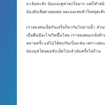
มาล้นทะลัก น้องเองดูท่าตกใจมาก แต่ก็ทำหน้าท
น้องยังเลียควยผมต่อ ผมเองแทบหัวใจหยุดเต้
เราสองคนเย็ดกันเสร็จก็พากันไปอาบน้ำ ส่วนเ
เมื่อคืนมีอะไรเกิดขึ้นไหม เราสองคนแกล้งทำ
หลายครั้ง แต่ไม่ได้คบกันเป็นแฟน เพราะพ่อแ
น้องนุชโดนผมจับเย็ดไปแล้วนับครั้งไม่ถ้วน