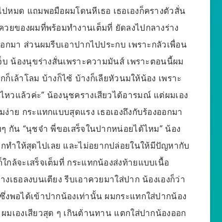
ไปหมด แถมพอมือผมโดนหีเธอ เธอเองก็ครางตัวสั่น
าควยของผมที่พร้อมทำงานเต็มที่ ยัดลงไปกลางร่าง
องออกมา ส่วนผมรีบเอาปากไปประกบ เพราะกลัวเพื่อน
จ็บ น้องนุขร่างสั่นเพราะความมันส์ เพราะตอนนี้ผม
ปากก็เล้าโลม บ้างก็ไซ้ บ้างก็เลียหัวนมให้น้อง เพราะ
ไม่ไหวแล้วค่ะ” น้องนุชครางเสียวได้อารมณ์ แต่ผมเอง
อุ้มง่าย กระแทกแบบสุดแรง เธอเองถึงกับร้องออกมา
ๆ กัน “นุชจ๋า พี่ขอเสร็จในปากหน่อยได้ไหม” น้อง
กทำให้สุดไปเลย และไม่อยากปล่อยในให้มีปัญหากับ
ใกล้จะเสร็จเต็มที่ กระแทกน้องส่งท้ายแบบเนื้อ
มวางเธอลงบนเตียง รีบเอาควยมาใส่ปาก น้องเองก็ว่า
ึ่งพอได้เข้าปากน้องเท่านั้น ผมกระแทกใส่ปากน้อง
น ผมเองเสียวสุด ๆ เกินต้านทาน แตกใส่ปากน้องออก