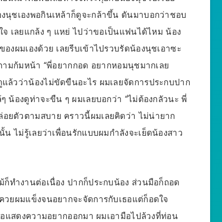
งนุชเองพอกินเหล้าก็ดูจะกล้าขึ้น ดันมาบอกว่าชอบ
ใจ เลยแกล้ง ๆ แหย่ ไปว่าขอเป็นแฟนได้ไหม น้อง
ของผมเองด้วย เลยรีบเข้าไปรวบรัดน้องนุชเอาซะ
นุชถามก้มหน้า “พี่อยากกอด อยากหอมนุชมากเลย
ต่ดูแล้วว่าน้องไม่ขัดขืนอะไร ผมเลยจัดการประกบปาก
ๆ น้องดูท่าจะขืน ๆ ผมเลยบอกว่า “ไม่ต้องกลัวนะ พี่
อยตัวตามสบาย คราวนี้ผมเลยคิดว่า ไม่น่ายาก
นั้น ไม่รู้เลยว่าเพื่อนรักแบบผมกำลังจะเย็ดน้องสาว
้ก็ทำงานต่อเนื่อง ปากก็ประกบน้อง ส่วนมือก็ถอด
ว ควยผมแข็งจนอยากจะจัดการกับเธอแต่ก็อดใจ
เธอแสดงความอยากออกมา ผมเอามือไปล้วงที่ท่อน