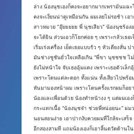
ล่าง น้องนุชเองก็คงจะอยากมากเพรามันแฉะ
คงจะเงี่ยนน่าดูเหมือนกัน ผมเลยไม่รอช้า เอ
สาวหมวย “อุ๊ยยยยย พี่ นุชเสียว” น้องนุชร้
จะได้ยิน ส่วนเอวก็โยกค่อย ๆ เพราะกลัวเธอเ
เริ่มเร่งเครื่อง เย็ดเธอแบบรัว ๆ หัวเตียงสั่น 
มันช่างชูชันยั่วใจเหลือเกิน “พี่ขา นุชชชช 
ยังไม่หนำใจ จับเธออุ้มแตง เพราะเธอตัวเล็ก
เพราะโดนแต่ละดอก ทั้งแน่น ทั้งเสียวไปพร้อม
หันมามองหน้าผม เพราะโดนครั้งแรกผมก็อยา
น้องและเพื่อนด้วย น้องทำหน้างง ๆ แต่ผมเองก็
กระแทกเนื้อ “น้องนุชจ๋า ช่วยพี่หน่อยนะ” ผ
นอนสอนง่าย เอาปากงับควยผมที่ใกล้จะเสร็จ ซ
อีกสองสามที แถมน้องเองก็เอาลิ้นตวัดด้านใ