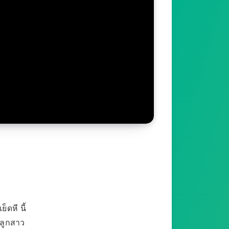
็ดหี นี้
 ลูกสาว