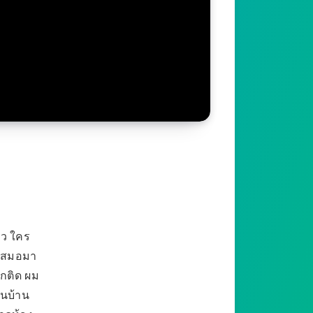
าว ใคร
งเสมอมา
ูกติด ผม
ในบ้าน