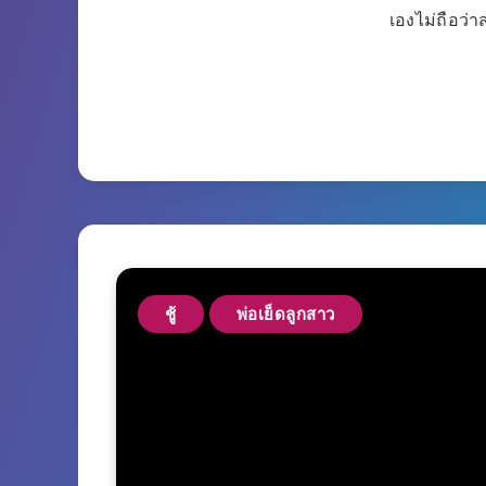
เองไม่ถือว่
ชู้
พ่อเย็ดลูกสาว