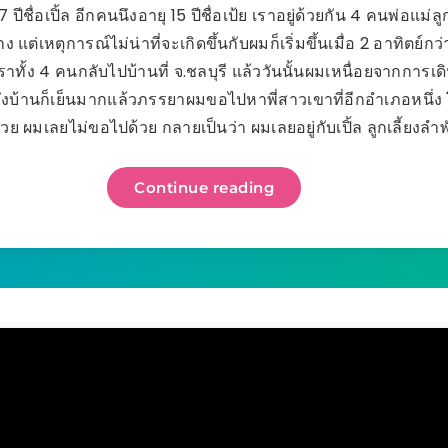
7 ปีชื่อเปิ้ล อีกคนนึงอายุ 15 ปีชื่อเป้ย เราอยู่ด้วยกัน 4 คนพ่อแม่
ง แต่เหตุการณ์ไม่น่าที่จะเกิดขึ้นกับผมก็เริ่มขึ้นเมื่อ 2 อาทิตย์กว่
เราทั้ง 4 คนกลับไปบ้านที่ จ.ชลบุรี แล้ววันนั้นผมเหนื่อยจากการเ
ึงบ้านก็เย็นมากแล้วภรรยาผมขอไปหาพี่สาวเขาที่อีกอำเภอหนึ่ง
้วย ผมเลยไม่ขอไปด้วย กลายเป็นว่า ผมเลยอยู่กับเปิ้ล ลูกเลี้ยงลำพ
Continue reading