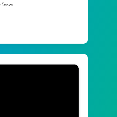
พ่อโทนข