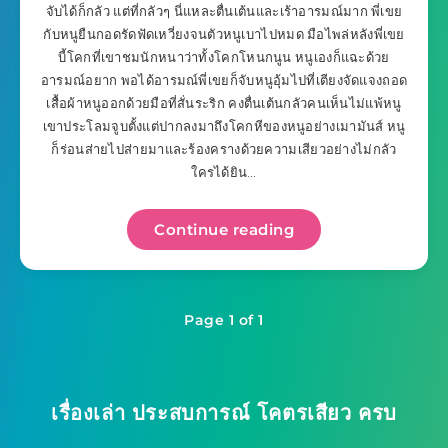
จับได้ก็กลัว แต่ที่กลัวๆ นี่แหละตื่นเต้นและเร้าอารมณ์มาก พี่เขย
กับหนูยืนกอดรัดฟัดเหวี่ยงจนตัวหนูเบาไปหมด มือไพล่หลังพี่เขย
บี้โคกที่เขาชมนักหนาว่าทั้งโคกโหนกนูน หนูเองก็แฉะด้วย
อารมณ์อยาก พอได้อารมณ์พี่เขยก็จับหนูอุ้มไปที่เตียงจัดแจงถอด
เสื้อผ้าหนูออกด้วยมือที่สั่นระริก คงตื่นเต้นกลัวคนเห็นไม่แพ้หนู
เขาประโลมจูบตั้งแต่ปากลงมาถึงโคกหีของหนูอย่างเมามันส์ หนู
ก็ร่อนส่ายไปส่ายมาและร้องครางด้วยความเสียวอย่างไม่กลัว
ใครได้ยิน…
Continue reading
Page 1 of 1
เรื่องเล่า ประสบการณ์ โคตรเสียว ครบ