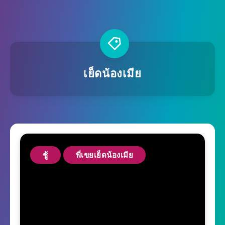
เย็ดน้องเมีย
ชู้
พี่เขยเย็ดน้องเมีย