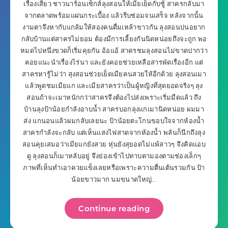
เรื่องเสียว ชาวนาร้อนเซ็กส์ลุงสอนให้เมียเย็ดกับชู้ สาครกลับมา
จากตลาดพร้อมแผ่นกระเบื้อง แล้วรีบซ่อมจนเสร็จ หลังจากนั้น
งามตาจึงหากับแกล้มให้สองคนดื่มเหล้าขาวกัน ลุงสอนบ่นอยาก
กลับบ้านแต่สาครไม่ยอม ต้องมีการเลี้ยงกันนิดหน่อยถึงจะถูก พอ
หมดไปหนึ่งขวดก็เริ่มคุยกัน อ้อแอ้ สาครชมลุงสอนไม่ขาดปากว่า
คอยแนะนำเรื่องไร่นา และยังคอยช่วยเหลือสารพัดเรื่องอีก แต่
สาครหารู้ไม่ว่า สุงสอนช่วยเย็ดเมียคนสวยให้อีกด้วย ลุงสอนเมา
แล้วพูดชมเมียแก และเมียสาครว่าเป็นผู้หญิงที่สุดยอดจริงๆ ลุง
สอนถ้าจะเมาหนักกว่าสาครจึงต้องไปส่งเพราะเริ่มมืดแล้ว ถึง
บ้านลุงป้าน้อยกำลังอาบน้ำ สาครบอกลุงแกเมานิดหน่อย ผมมา
ส่ง แกนอนแล้วผมกลับเลยนะ ป้าน้อยตะโกนขอบใจจากห้องน้ำ
สาครกำลังจะกลับ แต่เห็นแสงไฟสาดจากห้องน้ำ พลันก็นึกถึงลุง
สอนคุยเสมอว่าเมียแกยังสวย หุ่นยังสุยอดไม่แพ้สาวๆ จึงคิดแอบ
ดู ลุงสอนก็เมาหลับอยู่ จึงย่องเข้าไปทาบตามองตามช่องเล็กๆ
ภาพที่เห็นทำเอาควยแข็งเลยหรือเพราะความตื่นเต้นรวมกัน ป้า
น้อยขาวมาก นมขนาดใหญ่…
Continue reading