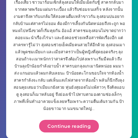
เรื่องเสียว ชาวนาร้อนเซ็กส์ลุงสอนให้เมียเย็ดกับชู้ สาครกลับมา
จากตลาดพร้อมแผ่นกระเบื้อง แล้วรีบซ่อมจนเสร็จ หลังจากนั้น
งามตาจึงหากับแกล้มให้สองคนดื่มเหล้าขาวกัน ลุงสอนบ่นอยาก
กลับบ้านแต่สาครไม่ยอม ต้องมีการเลี้ยงกันนิดหน่อยถึงจะถูก พอ
หมดไปหนึ่งขวดก็เริ่มคุยกัน อ้อแอ้ สาครชมลุงสอนไม่ขาดปากว่า
คอยแนะนำเรื่องไร่นา และยังคอยช่วยเหลือสารพัดเรื่องอีก แต่
สาครหารู้ไม่ว่า สุงสอนช่วยเย็ดเมียคนสวยให้อีกด้วย ลุงสอนเมา
แล้วพูดชมเมียแก และเมียสาครว่าเป็นผู้หญิงที่สุดยอดจริงๆ ลุง
สอนถ้าจะเมาหนักกว่าสาครจึงต้องไปส่งเพราะเริ่มมืดแล้ว ถึง
บ้านลุงป้าน้อยกำลังอาบน้ำ สาครบอกลุงแกเมานิดหน่อย ผมมา
ส่ง แกนอนแล้วผมกลับเลยนะ ป้าน้อยตะโกนขอบใจจากห้องน้ำ
สาครกำลังจะกลับ แต่เห็นแสงไฟสาดจากห้องน้ำ พลันก็นึกถึงลุง
สอนคุยเสมอว่าเมียแกยังสวย หุ่นยังสุยอดไม่แพ้สาวๆ จึงคิดแอบ
ดู ลุงสอนก็เมาหลับอยู่ จึงย่องเข้าไปทาบตามองตามช่องเล็กๆ
ภาพที่เห็นทำเอาควยแข็งเลยหรือเพราะความตื่นเต้นรวมกัน ป้า
น้อยขาวมาก นมขนาดใหญ่…
Continue reading