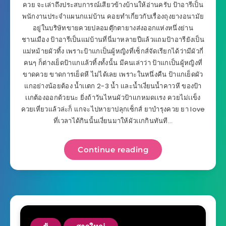
ควย จะเล่าถึงประสบการณ์เสียวข้างบ้านให้อ่านครับ ป้าอารีเป็น
พนักงานประจำเเผนกแม่บ้าน คอยทำเกี่ยวกับเรื่องถุงยางอนามัย
อยู่ในบริษัทขายควยปลอมตุ๊กตายางส่งออกแห่งหนึ่งย่าน
ชานเมือง ป้าอารีเป็นแม่บ้านที่นี่มาหลายปีแล้วเเถมป้าอารียังเป็น
แม่หม้ายผัวทิ้ง เพราะป้าแกเป็นผู้หญิงที่เซ็กส์จัดเรียกได้ว่ามีผัวกี่
คนๆ ก็ต่างเย็ดป้าเเกแล้วทิ้งทั้งนั้น มีคนเล่าว่า ป้าเเกเป็นผู้หญิงที่
ขาดควย ขาดการเย็ดหี ไม่ได้เลย เพราะในหนึ่งคืน ป้าแกเย็ดผัว
แกอย่างน้อยต้อง น้ำเเตก 2-3 น้ำ เเละน้ำเงี่ยนน้ำคาวหี ของป้า
เเกต้องออกด้วยนะ ยิ่งถ้าวันไหนผัวป้าเเกหมดเเรง ควยไม่เเข็ง
ควยเหี่ยวเเล้วล่ะก็ เเกจะไปหายาปลุกเซ็กส์ ยาบำรุงควย ยา love
ที่เวลาได้กินนั้นเงี่ยนมาให้ผัวเเกกินทันที…
Continue reading