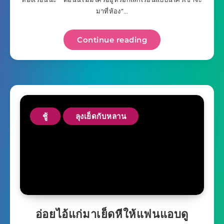
มาที่ห้อง”…
Continue reading
ชู้
ลุงเย็ดกับหลาน
อ่อยไอ้แก่มาเย็ดหีให้แฟนแอบดู