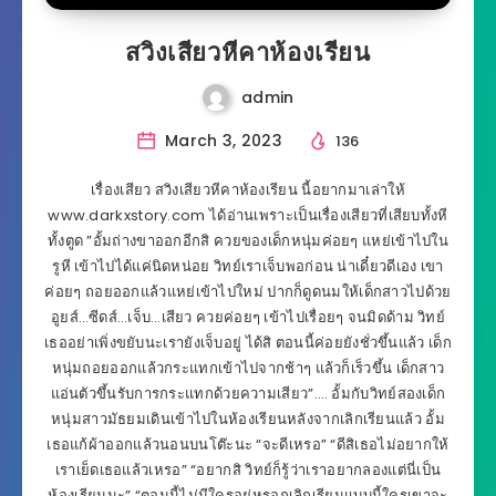
สวิงเสียวหีคาห้องเรียน
admin
March 3, 2023
136
เรื่องเสียว สวิงเสียวหีคาห้องเรียน นี้อยากมาเล่าให้
www.darkxstory.com ได้อ่านเพราะเป็นเรื่องเสียวที่เสียบทั้งหี
ทั้งตูด ”อั้มถ่างขาออกอีกสิ ควยของเด็กหนุ่มค่อยๆ แหย่เข้าไปใน
รูหี เข้าไปได้แค่นิดหน่อย วิทย์เราเจ็บพอก่อน น่าเดี๋ยวดีเอง เขา
ค่อยๆ ถอยออกแล้วแหย่เข้าไปใหม่ ปากก็ดูดนมให้เด็กสาวไปด้วย
อูยส์…ซีดส์…เจ็บ…เสียว ควยค่อยๆ เข้าไปเรื่อยๆ จนมิดด้าม วิทย์
เธออย่าเพิ่งขยับนะเรายังเจ็บอยู่ ได้สิ ตอนนี้ค่อยยังชั่วขึ้นแล้ว เด็ก
หนุ่มถอยออกแล้วกระแทกเข้าไปจากช้าๆ แล้วก็เร็วขึ้น เด็กสาว
แอ่นตัวขึ้นรับการกระแทกด้วยความเสียว”…. อั้มกับวิทย์สองเด็ก
หนุ่มสาวมัธยมเดินเข้าไปในห้องเรียนหลังจากเลิกเรียนแล้ว อั้ม
เธอแก้ผ้าออกแล้วนอนบนโต๊ะนะ “จะดีเหรอ” “ดีสิเธอไม่อยากให้
เราเย็ดเธอแล้วเหรอ” “อยากสิ วิทย์ก็รู้ว่าเราอยากลองแต่นี่เป็น
ห้องเรียนนะ” “ตอนนี้ไม่มีใครอยู่หรอกเลิกเรียนแบบนี้ใครเขาจะ