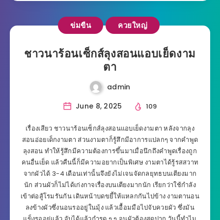
ข่มขืน
ควยใหญ่
ชาวนาร้อนเซ็กส์ลุงสอนแอบเย็ดงาม
ตา
admin
June 8, 2025
109
เรื่องเสียว ชาวนาร้อนเซ็กส์ลุงสอนแอบเย็ดงามตา หลังจากลุง
สอนอ่อยเด็กงามตา ส่วนงามตาก็รู้สึกมีอาการแปลกๆ จากคำพูด
ลุงสอน ทำให้รู้สึกมีความต้องการขึ้นมาเมื่อนึกถึงคำพูดเรื่องถูก
คนอื่นเย็ด แล้วคืนนี้ก็มีความอยากเป็นพิเศษ งามตาได้รู้รสสวาท
จากผัวได้ 3-4 เดือนเท่านั้นจึงยังไม่เจนจัดกลยุทธบนเตียงมาก
นัก ส่วนผัวก็ไม่ได้เก่งกาจเรื่องบนเตียงมากนัก เรียกว่าใช้กำลัง
เข้าต่อสู้โรมรันกัน เดินหน้าบดขยี้ให้แหลกกันไปข้าง งามตานอน
ลงข้างผัวซึ่งนอนรออยู่ในมุ้ง แล้วเอื้อมมือไปจับควยผัว ซึ่งมัน
แข็งรออยู่แล้ว จับได้แล้วกำรูด ๆ ๆ จนผัวต้องสูดปาก วันนี้ทำไม