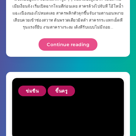
เมียเงี่ยนจัง เริ่มเปิดฉากโจมตีก่อนเลย สาครล้วงไปจับหี โอ้โหน้ำ
แฉะเนืองนองไปหมดเลย สาครพลิกตัวลุกขึ้นจับงามตานอนหงาย
เสียบควยเข้าช่องสวาท ดันพรวดเดียวมิดลำ สาครกระแทกเย็ดหี
รุนแรงถี่ยิบ งามตาครางระงม เด้งหีรับแบบไม่มีถอย…
Continue reading
ข่มขืน
ขึ้นครู