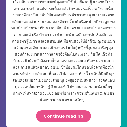
เรื่องเสียว ชาวนาร้อนเซ็กส์ลุงสอนให้เมียเย็ดกับชู้ สาครกลับมา
จากตลาดพร้อมแผ่นกระเบื้อง แล้วรีบซ่อมจนเสร็จ หลังจากนั้น
งามตาจึงหากับแกล้มให้สองคนดื่มเหล้าขาวกัน ลุงสอนบ่นอยาก
กลับบ้านแต่สาครไม่ยอม ต้องมีการเลี้ยงกันนิดหน่อยถึงจะถูก พอ
หมดไปหนึ่งขวดก็เริ่มคุยกัน อ้อแอ้ สาครชมลุงสอนไม่ขาดปากว่า
คอยแนะนำเรื่องไร่นา และยังคอยช่วยเหลือสารพัดเรื่องอีก แต่
สาครหารู้ไม่ว่า สุงสอนช่วยเย็ดเมียคนสวยให้อีกด้วย ลุงสอนเมา
แล้วพูดชมเมียแก และเมียสาครว่าเป็นผู้หญิงที่สุดยอดจริงๆ ลุง
สอนถ้าจะเมาหนักกว่าสาครจึงต้องไปส่งเพราะเริ่มมืดแล้ว ถึง
บ้านลุงป้าน้อยกำลังอาบน้ำ สาครบอกลุงแกเมานิดหน่อย ผมมา
ส่ง แกนอนแล้วผมกลับเลยนะ ป้าน้อยตะโกนขอบใจจากห้องน้ำ
สาครกำลังจะกลับ แต่เห็นแสงไฟสาดจากห้องน้ำ พลันก็นึกถึงลุง
สอนคุยเสมอว่าเมียแกยังสวย หุ่นยังสุยอดไม่แพ้สาวๆ จึงคิดแอบ
ดู ลุงสอนก็เมาหลับอยู่ จึงย่องเข้าไปทาบตามองตามช่องเล็กๆ
ภาพที่เห็นทำเอาควยแข็งเลยหรือเพราะความตื่นเต้นรวมกัน ป้า
น้อยขาวมาก นมขนาดใหญ่…
Continue reading