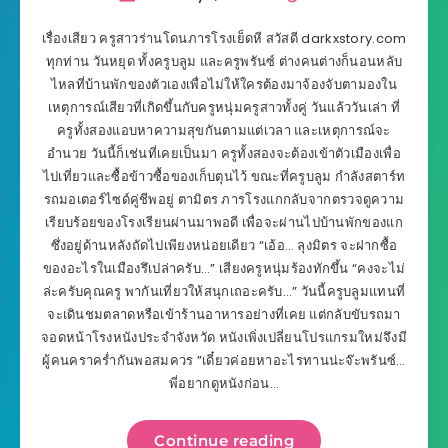
เรื่องเสียว ครูสาวร่านโดนภารโรงเย็ดหี สวัสดี darkxstory.com
ทุกท่าน วันหยุด ทั้งครูบลูม และครูพรันซ์ ต่างคนต่างก็นอนหลับ
ไหลที่บ้านพักของตัวเองเพื่อไม่ให้ใครต้องมาจ้องจับตามองใน
เหตุการณ์เสียวที่เกิดขึ้นกับครูหนุ่มครูสาวทั้งคู่ วันแล้ววันเล่า ที่
ครูทั้งสองแอบหาความสุขกันตามแต่เวลา และเหตุการณ์จะ
อำนวย วันนี้ก็เช่นที่เคยเป็นมา ครูทั้งสองจะต้องเข้าตัวเมืองเพื่อ
ไปเที่ยวและซื้อข้าวซื้อของเก็บตุนไว้ ขณะที่ครูบลูม กำลังสตาร์ท
รถมอเตอร์ไซด์คู่ชีพอยู่ ตามิตร ภารโรงแกกลับจากตรวจดูความ
เรียบร้อยของโรงเรียนผ่านมาพอดี เพื่อจะผ่านไปบ้านพักของแก
ซึ่งอยู่ด้านหลังถัดไปเพียงหน่อยเดียว “เอ้อ… ลุงมิตร จะฝากซื้อ
ของอะไรในเมืองรึเปล่าครับ…” เสียงครูหนุ่มร้องทักขึ้น “คงจะไม่
ล่ะครับคุณครู พากันเที่ยวให้สนุกเถอะครับ…” วันนี้ครูบลูมแทนที่
จะเดินชมตลาดหรือเข้าร้านอาหารอย่างที่เคย แต่กลับขับรถมา
จอดหน้าโรงหนังประจำจังหวัด หนังเพิ่งเปลี่ยนโปรแกรมใหม่จึงมี
ผู้คนคราคร่ำกันพอสมควร ”เดี๋ยวค่อยหาอะไรทานน่ะจ๊ะพรันซ์…
พี่อยากดูหนังก่อน…
Continue reading