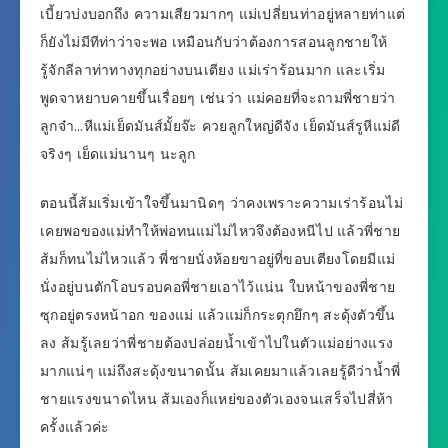
เบี้ยวบ่งบอกถึง ความเสียวมากๆ แม่เปลี่ยนท่าอยู่หลายท่าแต่
ก็ยังไม่มีทีท่าว่าจะพอ เหมือนกับว่าต้องการสอนลูกชายให้
รู้จักลีลาท่าทางทุกอย่างบนเตียง แม่เร่าร้อนมาก และเริ่ม
พูดจาหยาบคายขึ้นเรื่อยๆ เช่นว่า แม่คอยที่จะถามพี่ชายว่า
ลูกจ๋า…หีแม่เย็ดมันส์มั้ยจ๊ะ ควยลูกใหญ่ดีจัง เย็ดมันส์รูหีแม่ดี
จริงๆ เย็ดแม่นานๆ นะลูก
ตอนนี้ส้มเริ่มเข้าใจขึ้นมานิดๆ ว่าคงเพราะความเร่าร้อนไม่
เคยพอของแม่ทำให้พ่อทนแม่ไม่ไหวจึงต้องหนีไป แล้วพี่ชาย
ส้มก็ทนไม่ไหวแล้ว พี่ชายนั่งห้อยขาอยู่ที่ขอบเตียงโดยมีแม่
นั่งอยู่บนตักโอบรอบคอพี่ชายเอาไว้แน่น ใบหน้าของพี่ชาย
ซุกอยู่ตรงหน้าอก ของแม่ แล้วแม่ก็กระตุกยึกๆ สะดุ้งตัวขึ้น
ลง ส้มรู้เลยว่าพี่ชายต้องปล่อยน้ำเข้าไปในตัวแม่อย่างแรง
มากแน่ๆ แม่ถึงสะดุ้งขนาดนั้น ส้มเคยมาแล้วเลยรู้ดีว่าน้ำพี่
ชายแรงขนาดไหน ส้มเองก็แหย่ของตัวเองจนเสร็จไปสี่ห้า
ครั้งแล้วค่ะ