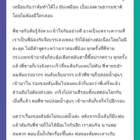
เหมือนกันว่าส้มทำได้ไง มันเหมือน เป็นเองตามธรรมชาติ
โดยไม่ต้องมีใครสอน
พี่ชายกับส้มรู้จังหวะเข้าใจกันอย่างดี อาจเป็นเพราะความที่
เราเป็นพี่น้องกันจึงบรรเลงเพลง รักได้อย่างต่อเนื่องโดยไม่มี
สะดุด ไม่มีคำพูดระหว่างเราสองพี่น้อง ทุกครั้งที่พี่ชาย
กระแทกเข้ามาส้มก็สะดุ้งเฮือกหลับตาปี๋ซี้ดปากคราง ทุกครั้ง
แล้วพี่ชายก็เร่งจังหวะเร็วจี๋จนส้มรับแทบไม่ทัน พี่ชายขยำ
นมส้มแรงมากๆ จนส้มเจ็บมากๆ แล้วพี่ชายก็ปล่อยน้ำอุ่นๆ
เข้ามาใน ร่องของส้มเต็มไปหมดแล้วก็บอกว่าพี่เสร็จแล้ว
ส่วนส้มไม่ต้องห่วงค่ะ เกร็งไปสามสี่รอบตั้งแต่ตอนโยกกัน
เมื่อกี้แล้ว พอพี่ชายปล่อยน้ำอุ่นๆ เข้ามาส้มก็เสร็จไปอีกรอบ
แต่ว่าเรื่องของส้มยังไม่จบแค่นั้นค่ะ หลังจากนั้นส้มก็มีแฟน
แล้วส้มกับพี่ชายก็ไม่ได้มีอะไรกันอีก เราคบกัน นานพอ
สมควร ตอนนั้นก็เกิดเรื่องขึ้นค่ะ พ่อของส้มทะเลาะกับ