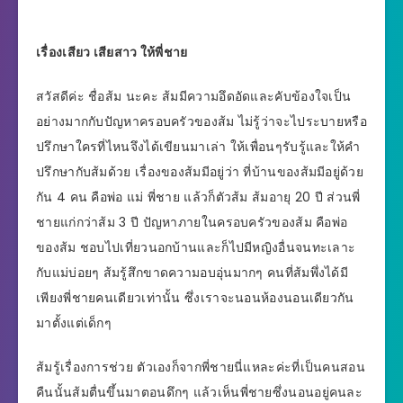
เรื่องเสียว เสียสาว ให้พี่ชาย
สวัสดีค่ะ ชื่อส้ม นะคะ ส้มมีความอึดอัดและคับข้องใจเป็น
อย่างมากกับปัญหาครอบครัวของส้ม ไม่รู้ว่าจะไประบายหรือ
ปรึกษาใครที่ไหนจึงได้เขียนมาเล่า ให้เพื่อนๆรับรู้และให้คำ
ปรึกษากับส้มด้วย เรื่องของส้มมีอยู่ว่า ที่บ้านของส้มมีอยู่ด้วย
กัน 4 คน คือพ่อ แม่ พี่ชาย แล้วก็ตัวส้ม ส้มอายุ 20 ปี ส่วนพี่
ชายแก่กว่าส้ม 3 ปี ปัญหาภายในครอบครัวของส้ม คือพ่อ
ของส้ม ชอบไปเที่ยวนอกบ้านและก็ไปมีหญิงอื่นจนทะเลาะ
กับแม่บ่อยๆ ส้มรู้สึกขาดความอบอุ่นมากๆ คนที่ส้มพึ่งได้มี
เพียงพี่ชายคนเดียวเท่านั้น ซึ่งเราจะนอนห้องนอนเดียวกัน
มาตั้งแต่เด็กๆ
ส้มรู้เรื่องการช่วย ตัวเองก็จากพี่ชายนี่แหละค่ะที่เป็นคนสอน
คืนนั้นส้มตื่นขึ้นมาตอนดึกๆ แล้วเห็นพี่ชายซึ่งนอนอยู่คนละ