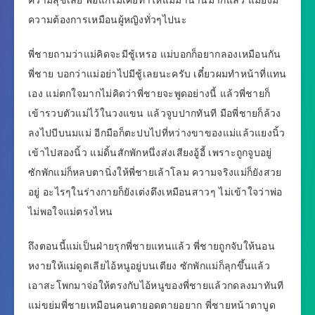
ความสุขเลย พ่อแกไม่เคยทำให้แม่มานานมากแล้ว แม่ยังมี
ความต้องการเหมือนผู้หญิงทั่วๆไปนะ
พี่ชายถามว่าแม่คิดจะมีชู้เหรอ แม่บอกก็อยากลองเหมือนกัน
พี่ชาย บอกว่าแม่อย่าไปมีชู้เลยนะครับ เดี๋ยวผมทำหน้าที่แทน
เอง แม่ตกใจมากไม่คิดว่าพี่ชายจะพูดอย่างนี้ แล้วพี่ชายก็
เข้ารวบตัวแม่ไว้ในวงแขน แล้วจูบปากทันที มือพี่ชายก็ล้วง
ลงไปบีบนมแม่ อีกมือก็ตะปบไปที่หว่างขาของแม่แล้วแยงนิ้ว
เข้าไปสองนิ้ว แม่ดิ้นสักพักหนึ่งส่งเสียงอู้อี้ เพราะถูกจูบอยู่
ซักพักแม่ก็หลบตานิ่งให้พี่ชายเล้าโลม ความจริงแม่ก็ยังสวย
อยู่ อะไรๆในร่างกายก็ยังเต่งตึงเหมือนสาวๆ ไม่เข้าใจว่าพ่อ
ไม่พอใจแม่ตรงไหน
ถึงตอนนี้แม่เป็นฝ่ายรุกพี่ชายแทนแล้ว พี่ชายถูกจับให้นอน
หงายให้แม่ดูดเลียไอ้หนูอยู่บนเตียง ซักพักแม่ก็ลุกขึ้นแล้ว
เอาสะโพกมาจ่อให้ตรงกับไอ้หนูของพี่ชายแล้วกดลงมาทันที
แม่ขย่มพี่ชายเหมือนคนตายอดตายอยาก พี่ชายหน้าตาบูด