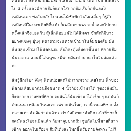
คืนนั้นเราก็ผลัดกันอมผลัดกันเลียตามปกติในท่า 69 ส้มเสร็จ
ไป 3 ครั้งแล้วพี่ชายส้มก็แตกใส่ปากส้ม ส้มก็กลืนลงไป
เหมือนเคย พอส้มกลับไปนอนได้ซักพักกำลังเคลิ้มๆ ก็รู้สึก
เหมือนมีใครมาเลียที่จิ๋ม ส้มก็เพลียมากเพราะน้ำออกไปสาม
ครั้งแล้วจึงแอ่นก้น สู้เล็กน้อยแต่ไม่ได้ลืมตา ซักพักก็มีบาง
อย่างแข็งๆ อุ่นๆ พยายามจะแหวกเข้ามาในจิ๋มของส้ม มัน
ลื่นผลุบเข้ามาได้นิดหน่อย ส้มก็สะดุ้งลืมตาขึ้นมา พี่ชายส้ม
นั่นเอง แต่ตอนนี้ไอ้หนูของพี่ชายมันเข้ามาคาในจิ๋มส้มแล้ว
ค่ะ
ส้มรู้สึกเจ็บๆ ตึงๆ นิดหน่อยแต่ไม่มากเพราะเคยโดน นิ้วของ
พี่ชายเสียบมาก่อนถึงขนาด 4 นิ้วก็ยังเข้ามาได้ รูของส้มมัน
จึงขยายกว้างพอที่พี่ชายจะดันไอ้นั่นเข้ามาได้เรื่อยๆ แต่มันก็
คับแน่น เหมือนกันนะคะ เพราะมันใหญ่กว่านิ้วของพี่ชายตั้ง
หลายเท่า ส้มคิดว่ามันอ้วนกว่าข้อมือของส้มอีก แล้วพี่ชายก็
กดมันลงไปจนมิดแล้ว ก้มมาจูบปากส้ม จูบกันไปพี่ชายก็สาว
เข้าๆ ออกๆไปเรื่อยๆ ส้มก็เด้งสะโพกขึ้นรับตามจังหวะ ไม่รู้