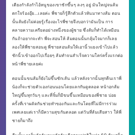
เตียงกำลังกำไอ้หนูของเขาชักขึ้นๆ ลงๆ อยู่ มันใหญ่จนส้ม
ตกใจร้องอุ๊ย….เลยค่ะ พี่ชายก็รู้สึกตัวแล้วหันมาทางส้ม ตอน
นั้นส้มยังไม่ค่อยรู้เรื่องอะไรพี่ชายจึงบอกว่ามันเป็น การ
คลายความเครียดอย่างหนึ่งของผู้ชาย ซึ่งส้มก็ทำได้เหมือน
กันถ้าอยากจะทำ พี่จะสอนให้ ส้มตอนนั้นกลุ้มใจมากก็เลย
ลองให้พี่ชายสอนดู พี่ชายสอนส้มให้เอานิ้วแยงเข้าไปแล้ว
ชักนิ้วเข้าออกไปเรื่อยๆ ส้มทำจนสำเร็จความใคร่ครั้งแรกต่อ
หน้าพี่ชายเลยค่ะ
ตอนนั้นขนส้มก็ยังไม่ขึ้นซักเส้น แล้วหลังจากนั้นทุกคืนเราพี่
น้องก็จะช่วยตัวเองก่อนนอนโดยแลกกันดูตลอด หน้าอกส้ม
ใหญ่ขึ้นทุกวันๆ และที่จิ๋มก็มีขนขึ้นเหมือนของพี่ชาย บ่อย
ครั้งที่เราผลัดกันช่วยทำของกันและกันโดยที่ไม่มีการร่วม
เพศเลยแต่เราก็มีความสุขกันตลอด แต่วันที่ส้มเสียสาว ให้พี่
ชายก็มาถึง