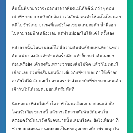
คืนนั้นพี่ชายกว่าจะออกมาจากห้องแม่ได้ก็ตี 2 กว่าๆ ตอน
เช้าพี่ชายมากระซิบกับส้มว่า สงสัยพ่อทนทำให้แม่ไม่ไหวเลย
หนีไปชัวร์เลย ขนาดพี่เองยังโดนขย่มแทบตอหัก น้ำพี่ออก
ไปสามรอบฟ้าเหลืองเลย แต่ทำแม่ออกไปได้แค่ 1 ครั้งเอง
หลังจากนั้นไม่นานส้มก็ได้มีความสัมพันธ์กับแฟนที่บ้านของ
ส้ม แฟนของส้มเค้าทำแค่ครั้งเดียวเค้าก็ถามว่าส้มเคยมา
ก่อนหรือยัง เค้าสงสัยเพราะว่าของส้มไม่ฟิต แล้วก็ไม่เห็นมี
เลือดเลย รวมทั้งส้มนอนห้องเดียวกับพี่ชายเลยทำให้เค้าอด
สงสัยไม่ได้ ส้มบอกไปตามตรงว่าส้มเคยกับพี่ชายมาก่อนแล้ว
เค้ารับไม่ได้เลยค่ะบอกเลิกส้มทันที
นี่แหละค่ะที่ส้มไม่เข้าใจว่าทำไมแค่ส้มเคยมาก่อนแล้วถึง
โดนรังเกียจขนาดนี้ แล้วการมีความสัมพันธ์กับคนใน
ครอบครัวมันน่ารังเกียจขนาดนั้นเลยหรือคะ ยังไงเพื่อนๆ ก็
ช่วยบอกส้มหน่อยนะคะจะเป็นพระคุณอย่างยิ่ง เพราะทุกวัน