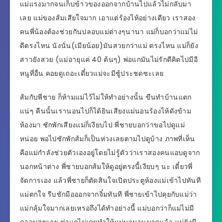
แม่แรงมากจนเก็บข้าวของออกจากบ้านไปแล้วไม่กลับมา
เลย แม่ของส้มเสียใจมาก เอาแต่ร้องไห้อย่างเดียว เราสอง
คนพี่น้องต้องช่วยกันปลอบแม่ต่างๆนานา แม่ก็บอกว่าแม่ไม่
ดีตรงไหน นังนั่น(เมียน้อย)มันสวยกว่าแม่ ตรงไหน แม่ก็ยัง
สาวยังสวย (แม่อายุแค่ 40 ต้นๆ) พ่อแกมันไม่รักดีคิดไปมีอี
หนูที่อื่น คอยดูเถอะเดี๋ยวแม่จะมีชู้ประชดซะเลย
ส้มกับพี่ชาย ก็ห้ามแม่ไว้ไม่ให้ทำอย่างนั้น ขืนทำบ้านแตก
แน่ๆ คืนนั้นเรานอนไปก็ได้ยินเสียงแม่นอนร้องไห้ดังข้าม
ห้องมา ซักพักเสียงแม่ก็เงียบไป พี่ชายบอกว่าขอไปดูแม่
หน่อย พอไปซักพักส้มก็เป็นห่วงเลยตามไปดูบ้าง ภาพที่เห็น
คือแม่กำลังช่วยตัวเองอยู่โดยไม่รู้ตัวว่าเราสองคนแอบดูจาก
นอกหน้าต่าง พี่ชายบอกส้มให้ดูอยู่ตรงนี้เงียบๆ นะ เดี๋ยวพี่
จัดการเอง แล้วพี่ชายก็ตัดสินใจเปิดประตูห้องแม่เข้าไปทันที
แม่ตกใจ รีบชักมือออกจากจิ๋มทันที พี่ชายเข้าไปคุยกับแม่ว่า
แม่กลุ้มใจมากเลยเหรอถึงได้ทำอย่างนี้ แม่บอกว่าก็แม่ไม่มี