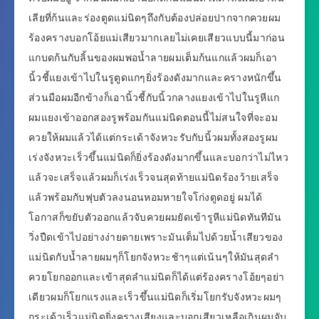
เลียที่ก้นและร่องตูดแม่นิดๆถึงกับต้องปล่อยปากจากควยผม
ร้องครางบอกโอ้ยแม่เสียวมากเลยไม่เคยเสียวแบบนี้มาก่อน
แกบดก้นกับลิ้นของผมพอน้ำลายผมเต็มก้นแกแล้วผมก็เอา
นิ้วชี้แยงเข้าไปในรูตูดแกๆยิ่งร้องดังมากและครางหนักขึ้น
ส่วนมือผมอีกข้างก็เอานิ้วชี้กับนิ้วกลางแยงเข้าไปในรูหีแก
ผมแยงเข้าออกสองรูพร้อมกันแม่นิดตอนนี้ไม่สนใจที่จะอม
ควยให้ผมแล้วได้แต่กระเด้าจังหวะรับกับนิ้วผมทั้งสองรูผม
เร่งจังหวะเร็วขึ้นแม่นิดก็ยิ่งร้องดังมากขึ้นและบอกว่าไม่ไหว
แล้วจะเสร็จแล้วผมก็เร่งเร็วจนสุดท้ายแม่นิดร้องว้ายเสร็จ
แล้วพร้อมกับฟุบตัวลงนอนหอมหายใจโก่งตูดอยู่ ผมได้
โอกาสก็ขยับตัวออกแล้วจับควยผมยัดเข้ารูหีแม่นิดทันทีมัน
วิ่งปืดเข้าไปอย่างง่ายดายเพราะมันเต็มไปด้วยน้ำเสียวของ
แม่นิดกับน้ำลายผมๆก็โยกจังหวะช้าๆแต่เน้นๆให้มันสุดลำ
ควยโยกออกและเข้าสุดลำแม่นิดก็ได้แต่ร้องครางโอ้ยๆอย่า
เดียวผมก็โยกแรงและเร็วขึ้นแม่นิดก็เริ่มโยกรับจังหวะผมๆ
กระเด้าเร็วแม่นิดยิ่งครางเสียงและบอกเสียวเหลือเกินผมจับ