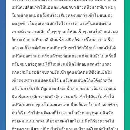
แม่นิดเปลี่ยนท่าให้นอนตะแคงยกขาข้างหนึ่งพาดที่บ่า ผมๆ
โยกเข้าสุดแม่นิดถึงกับร้องเสียงหลงบอกว่าเข้าไปชนผนัง
มดลูกข้างในสุดเลยผมยิ่งได้ใจกระเด้าแรงขึ้นแม่นิดร้อง
ครางด้วยความเสียวอื้อๆๆๆบอกให้ผมเร็วๆจะเสร็จอีกแล้วผม
ก็กระเด้าตามที่บอกอีกสิบครั้งแม่นิดก็ร้องกรี๊ดบอกว่าเสร็จ
แล้วผมก็โยกต่ออีกแต่แม่นิดหนีบขาไว้ทำให้ผมโยกต่อไม่ได้
แม่นิดบอกว่าแม่เสร็จแล้วพอก่อนเถอะแต่ผมมันยังไม่เสร็จนี่
ครับผมขอร่อตูดแม่ได้ไหมล่ะแม่นิดไม่ตอบแสดงว่าแกคง
ตกลงผมไม่รอช้าจับควยยัดเข้าตูดแม่นิดทันทีซึ่งมันยัดไม่
เข้าคงเพราะแม่นิดหนีบไว้ ผมจึงจับแม่นิดโก้งโค้งอีกครั้ง
แล้วก็เอาลิ้นเลียที่ตูดและปล่อยน้ำลายออกมาเต็มร่องตูดแม่
นิดเริ่มครางอีกรอบผมจึงจับควยผมยัดเข้าไปมันเริ่มเข้าได้
แม่นิดบอกเบาๆแม่ไม่เคยเอาแบบนี้ผมก็ค่อยโยกเข้าออกช้าๆ
มันก็เริ่มเข้าไปจนมิดผมก็โยกเยวเป็นจังหวะรูตูดแม่นิดรัด
ควยผมแน่นมากผมเสียวมากผมโยกไปแม่นิดก็ร้องครางไป
ด้วยความเสียวแม่นิดเริ่มรับจังหวะผมบ้างแต่โยกต่อไปอีกไป