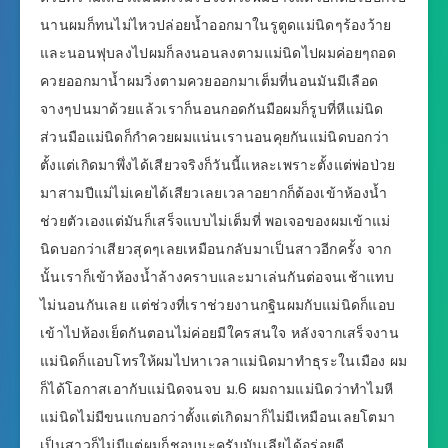
นานผมก็ทนไม่ไหวปล่อยน้ำออกมาในรูตูดแม่นิดๆร้องว้าย
และนอนฟุบลงไปผมก็ลงนอนลงตามแม่นิดไปผมค่อยๆถอด
ควยออกมาน้ำผมวิ่งตามควยออกมาเต็มที่นอนมันมีเลือด
จางๆปนมาด้วยแล้วเราก็นอนกอดกันมือผมก็รูบที่หีแม่นิด
ส่วนมือแม่นิดก็กำควยผมแน่นเรานอนคุยกันแม่นิดบอกว่า
ตั้งแต่เกิดมาพึ่งได้เสียวจริงก็วันนี้แหละเพราะตั้งแต่พ่อป่วย
มาสามปีแม่ไม่เคยได้เสียวเลยเวลาอยากก็ต้องเข้าห้องน้ำ
ช่วยตัวเองแต่มันก็เสร็จแบบไม่เต็มที่ พอเจอของผมเข้าแม่
นิดบอกว่าเสียวสุดๆเลยเหมือนกลับมาเป็นสาวอีกครั้ง จาก
นั้นเราก็เข้าห้องน้ำล้างคราบและมาเล่นกันต่อจนเช้าแทบ
ไม่นอนกันเลย แต่ช่วงที่เราช่วยงานกฐินผมกับแม่นิดก็แอบ
เข้าไปห้องเย็ดกันตอนไม่ค่อยมีใครสนใจ หลังจากเสร็จงาน
แม่นิดก็แอบโทรให้ผมไปหาเวลาแม่นิดมาทำธุระในเมือง ผม
ก็ได้โอกาสเอากับแม่นิดจนจบ ม.6 ผมถามแม่นิดว่าทำไมหี
แม่นิดไม่มีขนแกบอกว่าตั้งแต่เกิดมาก็ไม่มีเหมือนเลยโตมา
เป็นสาวก็ไม่มีแต่ผมก็ชอบนะครับมันเลียได้อร่อยดี