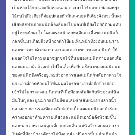
เป็นห้องไอ้กบ และอีกห้องนอนว่างเอาไว้รับแขก พอผมพยุง
ไอ้กบไปถึงเตียงก็ค่อยปล่อยตัวมันลงนอนที่เตียงจังหวะนั้นผม
เสียหลักทำเอาแม่นิดต้องล้มลงไปนอนที่เตียงโดยดีตัวผมทับ
อยู่โดยหน้าผมไปโดนตรงหน้าอกพอดีและเสื้อของแม่นิดก็
ถลกขึ้นมาเกือบถึงหน้าอกทำให้ผมเห็นหน้าท้องอับแบนราบ
และขาวมากด้วยความเมาและความขาวของแม่นิดทำให้
ผมอดใจไม่ไหวผมเอาจมูกซุกไซ้ที่นมของแม่นิดภายนอกเสื่อ
และผมเอามือล้วงเข้าไปในเสื้อเพื่อบีบครึงนมของแม่นิดนม
ของแม่นิดยังตรึงอยู่เลยส่วอาการของแม่นิดก็หลับตาหายใจ
แรงเอามือกดหัวผมไว้ที่นมผมไม่รอช้าเอามืออีกข้างสอด
เข้าไปในกางเกงแม่นิดทันทีเมื่อมือผมสัมผัสกับหีของแม่นิด
มันใหญ่และนูนมากแต่ไม่มีขนเลยซักเส้นผมเอาปลายนิ้ว
กลางลากผ่านร่องหีและสัมผัสกับเม็ดแตดแม่นิดสะดุ้งร้อย
ครางออกมาด้วยความเสียวและแม่นิดเอามือดึงหัวผมขึ้น
และบอกว่าพอก่อนลูกเดี๋ยวกบจะตื่น แม่นิดจึงบอกผมว่าเรา
ไปต่อที่ห้องข้างๆดีกว่าไม่มีคนอยู่ แม่นิดรุกขึ้นแล้วเดินนำ