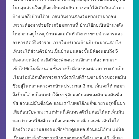
ในกลุ่มส่วนใหญ่ก็จะเป็นแฟนกัน บางคนก็ได้เสียกันแล้วมา
บ้าง พอถึงบ้านไอ้กบ ก่อนวันงานสองวันพวกเรามาก่อน
เพราะต้องมาช่วยจัดเตรียมสถานที่ บ้านไอ้กบเป็นบ้านหลัง
ใหญ่มากอยู่ในหมู่บ้านพ่อแม่มันทำกิจการขายข้าวสารและ
อาหารสัตว์จึงร่ำรวย ภายในบริเวณบ้านก็ประมาณสองไร่
เห็นจะได้ส่วนตัวบ้านเป็นบ้านปูนสองชั้นมีห้องนอนถึง 5
ห้องและหลังบ้านยังมีห้องพักคนงานอีกสามห้อง พวกเรา
เข้าไปพักในห้องนอนชั้นร่างซึ่งมีสองห้องพอเอากระเป๋าเก็บ
เรียบร้อยไอ้กบก็พาพวกเรานั่งรถไปที่ร้านขายข้าวของพ่อมัน
ซึ่งอยู่ในตลาดห่างจากบ้านประมาณ 3 กม. เห็นจะได้ พอมา
ถึงร้านไอ้กบก็แน่ะนำให้เรารู้จักพ่อกับแม่ของมัน พ่อมันชื่อ
ชัย ส่วนแม่มันชื่อนิด ตอนเราไปพ่อไอ้กบก็พยายามรุกขึ้นมา
เพื่อต้อนรับพวกเราแต่ท่านก็เดินทรงตัวไม่ค่อยได้แต่เห็นมัน
บอกว่าตอนนี้ยังดีกว่าเมื่อก่อนเพราะเมื่อก่อนพ่อเดินไม่ได้
ต้องจ้างคนงานสองคนเพื่อช่วยดูแลพ่อ ส่วนแม่ไอ้กบ แม่นิด
เป็นคนตัวเล็กผิวขาวหน้าตาออกลูกครึ่งจีน อายุ 45 เห็นจะ