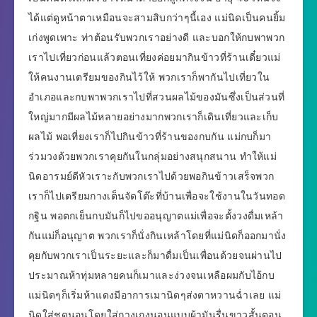
ได้แต่ดูหน้าตาเหมือนจะสามสิบกว่าๆนี้เอง แม่นิดเป็นคนยิ้ม
เก่งพูดเพาะ ท่าต้อนรับพวกเราอย่างดี และบอกให้กบพาพวก
เราไปเที่ยวก่อนแล้วตอนเที่ยงค่อยมากินข้าวที่ร้านเดี๋ยวแม่
ให้คนงานเตรียมของกินไว้ให้ พวกเราก็พากันไปเที่ยวใน
อำเภอและกบพาพวกเราไปที่สวนผลไม้ของมันซึ่งเป็นส่วนที่
ใหญ่มากมีผลไม้หลายอย่างมากพวกเราก็เดินเที่ยวและเก็บ
ผลไม้ พอเที่ยงเราก็ไปกินข้าวที่ร้านของกบกัน แม่กบก็มา
ร่วมวงด้วยพวกเราคุยกันในกลุ่มอย่างสนุกสนาน ทำให้แม่
นิดอารมย์ดีหัวเราะกับพวกเราไปด้วยพอกินข้าวเสร็จพวก
เราก็ไปเตรียมกางเต็นจัดโต๊ะที่บ้านเพื่อจะใช้งานในวันทอด
กฐิน พอตกเย็นกบมันก็ไปขออนุญาตแม่เพื่อจะตั้งวงดื่มเหล้า
กันแม่ก็อนุญาต พวกเราก็นั่งกินเหล้าโดยที่แม่นิดก็ออกมานั่ง
คุยกับพวกเราเป็นระยะและก็มาดื่มเป็นเพื่อนด้วยจนผ่านไป
ประมาณห้าทุ่มหลายคนก็เมาและง่วงจนเหลือผมกับไอ้กบ
แม่นิดๆก็เริ่มห้าแดงมีอาการเมานิดๆส่งตาหวานฉ่ำเลย แม่
นิดใส่ชุดนอนโดยใส่กางเกงนอนแบบผ้ามันรื่นขาวสั้นตอน