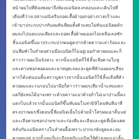
หน้าผมไปที่ห้องพอมาถึงห้องแม่นิดลงกลอนและเดินไปที่
เตียงที่ว่างเปล่าแม่นิดรีบถอดเสื้อผ้าออกอย่างรวดเร็วและ
เข้ามาประกบปากกับผมทันทีผมตั้งตัวแทบไม่ทันแม่นิดผลัก
ผมลงไปนอนบนเตียงและถอดเสื้อผ้าผมออกไม่เหลือเลยซัก
ชิ้นแม่นิดขึ้นมาประกบปากผมดูดปากด้วยความเล่าร้อนและ
บ่นพึมพำในลำคอส่วนมือแม่นิดก็ไม่อยู่เฉยกำควยผมและก็
สาวว่าวผมเป็นจังหวะ จากนั้นแม่นิดก็ใช้ลิ้นเลียตามใบหู
และตามซอกคอผมและมาหยุดเลยและดูดที่หัวนมผมๆเสียง
มากได้แต่นอนดิ้นครวญครางจากนั้นแม่นิดก็ใช้ลิ้นเลียที่หัว
ควยผมและวนรอบไปมามือก็สาวว่าวผมๆเสียวน้ำแทบแตก
แต่ก็ยังทนได้อาจเพราะด้วยความเมาด้วยถ้าไม่เมาป่านนี้คง
แตกไปแล้วจากนั้นแม่นิดก็ขึ้นทับผมในท่า69โดยหันหีมาที่
ตรงปากผมๆซึ่งตอนนี้หีแม่นิดเยิ้มไปด้วยน้ำใสๆผมเอาลิ้นแต่
และเลียตามซอกง่ามขาและร่องหีและเลียและดูดที่เม็ดแตด
สลับกันแม่นิดครางในลำคออื้อเพราะปากแกยังดูดและอบ
ควยผมอยู่ จากนั้นผมก็เอามือกดก้นแม่นิดให้ต่ำลงผมเอาลิ้น