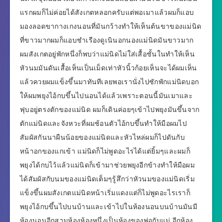
แรกผมก็ไม่ค่อยได้สังเกตหลอกครับแต่พอเมาแล้วผมก็แอบ
มองลอดขากางเกงนอนที่มันกว้างทำให้เห็นต้นขาของแม่นิด
ที่ขาวมากผมก็แอบชำเรืองดูเนินอกนองแม่นิดมันขาวมาก
ผมสังเกตอยู่พักหนึ่งก็พบว่าแม่นิดไม่ใส่เสื้อชั้นในทำให้เห็น
หัวนมมันดันเสื้อเห็นเป็นเม็ดเท่าหัวนิ้วก้อยเห็นจะได้ผมเห็น
แล้วควยผมแข็งขึ้นมาทันทีเลยพอเรานั่งไปซักพักแม่นิดบอก
ให้ผมพยุงไอ้กบขึ้นไปนอนได้แล้วเพราะตอนนี้มันเมาและ
ฟุบอยู่ตรงตักของแม่นิด ผมก็เดินค่อยๆเข้าไปพยุงมันขึ้นจาก
ตักแม่นิดและจังหวะที่ผมช้อนตัวไอ้กบขึ้นทำให้มือผมไป
สัมผัสกันนาผืนน้อยของแม่นิดและหัวไหล่ผมก็ไปดันกับ
หน้าอกของแกเข้า แม่นิดก็ไม่พูดอะไรได้แต่ยิ้มๆและผมก็
พยุงได้กบไว้แล้วแม่นิดก็เข้ามาช่วยพยุงอีกข้างทำให้มือผม
ได้สัมผัสกับนมของแม่นิดเต็มๆรู้สึกว่าหัวนมของแม่นิดเริ่ม
แข็งขึ้นผมสังเกตแม่นิดหน้าเริ่มแดงแต่ก็ไม่พูดอะไรเราก็
พยุงไอ้กบขึ้นไปบนบ้านและเข้าไปในห้องนอนบนบ้านมันมี
ห้องนอนอีกสามห้องห้องหนึ่งเป็นห้องของพ่อกับแม่ อีกห้อง