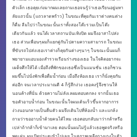
ตัวเล็ก เธอคุยเก่งมากผมเลยถามเธอจนรู้ว่าเธอเรียนอยู่มหา
ลัยแถวนั้น (แถวลาดพร้าว) ในขณะที่คุยกันเราต่างคนต่าง
ก็ดื่ม ลืมไปว่าในขณะนั้นเราทั้งสองโต๊ะรวมเป็นโต๊ะ
เดียวกันแล้ว จนได้เวลาสถานบันเทิงปิด ผมจึงอาสาไปส่ง
เธอ ส่วนเพื่อนๆผมก็แยกคู่กันไปตามความสามารถ ในขณะ
ที่ขับรถไปส่งเธอเราต่างก็คุยกันต่างๆนาๆ ในขณะนั้นผมก็
พยายามแอบมองสำรวจเรือนร่างของเธอ ในใจคิดอยากจะ
เผด็จศึกให้ได้ เมื่อถึงที่พักของเธอซึ่งเป็นแมนชั่น เธอก็ชวน
ผมขึ้นไปนั่งพักเพื่อดื่มน้ำก่อน เมื่อถึงห้องเธอ เราก็นั่งคุยกัน
ต่ออีก จนเวลาประมาณตี 4 ก็รู้สึกง่วง เธอคงรู้จึงชวนให้
นอนค้างที่นั่น ด้วยความไม่ลังเลผมตอบตกลง จากนั้นเธอ
ขอตัวอาบน้ำก่อน ในขณะนั้นใจผมเต้นเร็วขึ้นจากอาการ
ง่วงนอนกลายเป็นตื่นตัว ผมจึงเดินไปที่ห้องน้ำ และแกล้ง
ถามว่าขออาบน้ำด้วยคนได้ไหม เธอตอบกลับมาว่ากล้าหรือ
เปล่าถ้ากล้าก็เข้ามาเลย ตอนนั้นผมไม่รู้แล้วเธอพูดจริงหรือ
พูดเล่น ผมเปิดประตูเข้าไปเลย ในสภาพเหลือกางเกงในตัว