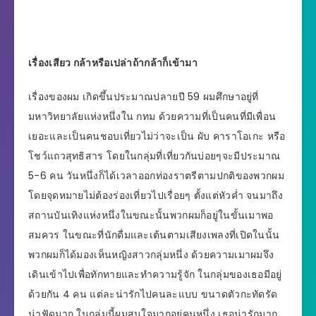
เรื่องเสียว กล้าหรือเปล่าถ้ากล้าก็เข้ามา
เรื่องของผม เกิดขึ้นประมาณปลายปี 59 ผมศึกษาอยู่ที่
มหาวิทยาลัยแห่งหนึ่งใน กทม ด้วยความที่เป็นคนที่มีเพื่อน
เยอะและเป็นคนชอบเที่ยวไม่ว่าจะเป็น ผับ คาราโอเกะ หรือ
โชว์แถวสุทธิสาร โดยในกลุ่มที่เที่ยวกันบ่อยๆจะมีประมาณ
5-6 คน วันหนึ่งก็ได้เวลาออกท่องราตรีตามปกติของพวกผม
โดยจุดหมายไม่ต้องร่องเที่ยวไปเรื่อยๆ ตั้งแต่หัวค่ำ จนมาถึง
สถานบันเทิงแห่งหนึ่งในขณะนั้นพวกผมก็อยู่ในขั้นเมาพอ
สมควร ในขณะที่นักดื่มและเต้นตามเสียงเพลงที่เปิดในนั้น
พวกผมก็ได้มองเห็นหญิงสาวกลุ่มหนึ่ง ด้วยความเมาผมจึง
เดินเข้าไปเพื่อทักทายและทำความรู้จัก ในกลุ่มของเธอมีอยู่
ด้วยกัน 4 คน แต่ละน่ารักไปคนละแบบ ขนาดตัวกะทัดรัด
น่าฟัดมาก ในกลุ่มนี้ผมสนใจมากอยู่คนหนึ่ง เธอน่ารักมาก