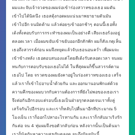
ผมและจับเจ้าจวดของผมจ่อเข้าร่องสวาทของเธอ ผมดัน
เข้าไปได้นิดนึง เธอสดุ้งกอดผมแน่นมาพยายามดันมัน
เข้าไปอีก จนมิดด้าม แล้วค่อยๆเข้าออกช้าๆ ตอนนี้เธอทั้ง
เด้งทั้งตอบรับการกระทำของผมเป็นอย่างดี เสียงเธอร้องอยู่
ตลอดเวลา เมื่อผมขยับเข้าขยับออกอีกสักพัก ผมก็สังเกตุเห็น
เธอถึงสวรรค์ก่อน ผมจึงหยุดแล้วจับเธอนอนคว่ำ เพื่อผมจะ
เข้าข้างหลัง เธอตอบสนองแต่โดยดีเด้งรับตลอดเวลา จนผม
ทนกับการตอบรับของเธอไม่ได้ ในที่สุดผมก็ขึ้นสวรรค์ตาม
เธอไป โดย จรวดของผมยังคาอยู่ในร่องสวาทของเธอ เสร็จ
แล้วเราก็เข้าไปอาบน้ำด้วยกัน และออกมานอนพักแต่ด้วย
ความคึกของผมบวกกับความต้องการที่ยังไม่พอของเธอเรา
จึงต่อกันอีกรอบแต่รอบนี้เธอเป็นฝ่ายรุกตลอดจนเราทั้งคู่
เสร็จกันไปอีกรอบ และเราก็หลับไปตื่นมาอีกทีประมาณ 5
โมงเย็น เราก็ออกไปหาอะไรทานกัน และเราก็กลับมาเริงรัก
กันต่อ จน 4 ทุ่มผมจึงขอตัวกลับก่อน หลังจากนั้นเป็นต้นมา
เราก็นัดกันหาความสุขกันตลอด จนถึงปัจจุบันนี้