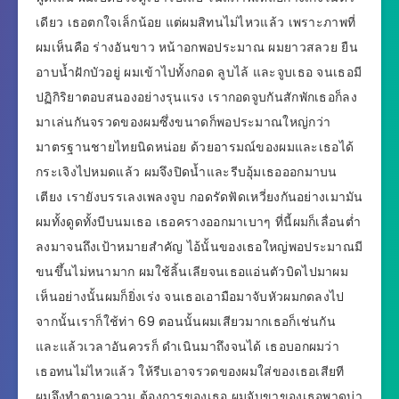
เดียว เธอตกใจเล็กน้อย แต่ผมสิทนไม่ไหวแล้ว เพราะภาพที่
ผมเห็นคือ ร่างอันขาว หน้าอกพอประมาณ ผมยาวสลวย ยืน
อาบน้ำฝักบัวอยู่ ผมเข้าไปทั้งกอด ลูบไล้ และจูบเธอ จนเธอมี
ปฏิกิริยาตอบสนองอย่างรุนแรง เรากอดจูบกันสักพักเธอก็ลง
มาเล่นกันจรวดของผมซึ่งขนาดก็พอประมาณใหญ่กว่า
มาตรฐานชายไทยนิดหน่อย ด้วยอารมณ์ของผมและเธอได้
กระเจิงไปหมดแล้ว ผมจึงปิดน้ำและรีบอุ้มเธอออกมาบน
เตียง เรายังบรรเลงเพลงจูบ กอดรัดฟัดเหวี่ยงกันอย่างเมามัน
ผมทั้งดูดทั้งบีบนมเธอ เธอครางออกมาเบาๆ ที่นี้ผมก็เลื่อนต่ำ
ลงมาจนถึงเป้าหมายสำคัญ ไอ้นั้นของเธอใหญ่พอประมาณมี
ขนขึ้นไม่หนามาก ผมใช้ลิ้นเลียจนเธอแอ่นตัวบิดไปมาผม
เห็นอย่างนั้นผมก็ยิ่งเร่ง จนเธอเอามือมาจับหัวผมกดลงไป
จากนั้นเราก็ใช้ท่า 69 ตอนนั้นผมเสียวมากเธอก็เช่นกัน
และแล้วเวลาอันควรก็ ดำเนินมาถึงจนได้ เธอบอกผมว่า
เธอทนไม่ไหวแล้ว ให้รีบเอาจรวดของผมใส่ของเธอเสียที
ผมจึงทำตามความ ต้องการของเธอ ผมจับขาของเธอพาดบ่า