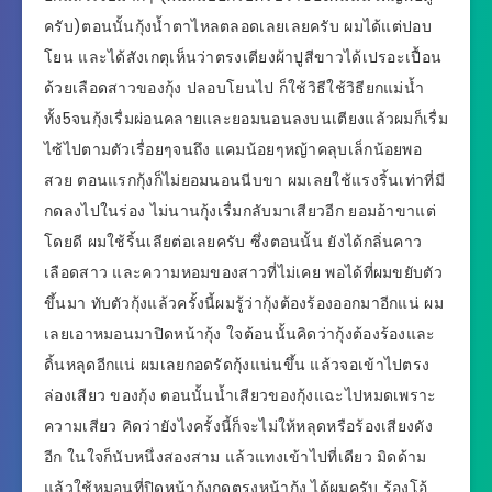
ครับ)ตอนนั้นกุ้งน้ำตาไหลตลอดเลยเลยครับ ผมได้แต่ปอบ
โยน และได้สังเกตุเห็นว่าตรงเตียงผ้าปูสีขาวได้เปรอะเปื้อน
ด้วยเลือดสาวของกุ้ง ปลอบโยนไป ก็ใช้วิธีใช้วิธียกแม่น้ำ
ทั้ง5จนกุ้งเรื่มผ่อนคลายและยอมนอนลงบนเตียงแล้วผมก็เรื่ม
ไซ้ไปตามตัวเรื่อยๆจนถึง แคมน้อยๆหญ้าคลุบเล็กน้อยพอ
สวย ตอนแรกกุ้งก็ไม่ยอมนอนนีบขา ผมเลยใช้แรงริ้นเท่าที่มี
กดลงไปในร่อง ไม่นานกุ้งเรื่มกลับมาเสียวอีก ยอมอ้าขาแต่
โดยดี ผมใช้ริ้นเลียต่อเลยครับ ซึ่งตอนนั้น ยังได้กลิ่นคาว
เลือดสาว และความหอมของสาวที่ไม่เคย พอได้ที่ผมขยับตัว
ขึ้นมา ทับตัวกุ้งแล้วครั้งนี้ผมรู้ว่ากุ้งต้องร้องออกมาอีกแน่ ผม
เลยเอาหมอนมาปิดหน้ากุ้ง ใจต้อนนั้นคิดว่ากุ้งต้องร้องและ
ดิ้นหลุดอีกแน่ ผมเลยกอดรัดกุ้งแน่นขึ้น แล้วจอเข้าไปตรง
ล่องเสียว ของกุ้ง ตอนนั้นน้ำเสียวของกุ้งแฉะไปหมดเพราะ
ความเสียว คิดว่ายังไงครั้งนี้ก็จะไม่ให้หลุดหรือร้องเสียงดัง
อีก ในใจก็นับหนึ่งสองสาม แล้วแทงเข้าไปที่เดียว มิดด้าม
แล้วใช้หมอนที่ปิดหน้ากุ้งกดตรงหน้ากุ้ง ได้ผมครับ ร้องโอ้