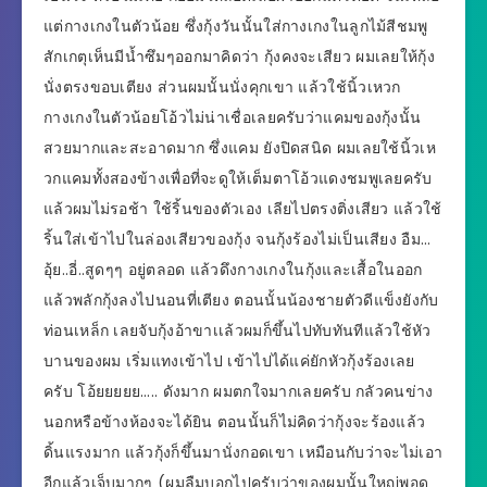
แต่กางเกงในตัวน้อย ซึ่งกุ้งวันนั้นใส่กางเกงในลูกไม้สีชมพู
สักเกตุเห็นมีน้ำซึมๆออกมาคิดว่า กุ้งคงจะเสียว ผมเลยให้กุ้ง
นั่งตรงขอบเตียง ส่วนผมนั้นนั่งคุกเขา แล้วใช้นิ้วเหวก
กางเกงในตัวน้อยโอ้วไม่น่าเชื่อเลยครับว่าแคมของกุ้งนั้น
สวยมากและสะอาดมาก ซึ่งแคม ยังปิดสนิด ผมเลยใช้นิ้วเห
วกแคมทั้งสองข้างเพื่อที่จะดูให้เต็มตาโอ้วแดงชมพูเลยครับ
แล้วผมไม่รอช้า ใช้ริ้นของตัวเอง เลียไปตรงติ่งเสียว แล้วใช้
ริ้นใส่เข้าไปในล่องเสียวของกุ้ง จนกุ้งร้องไม่เป็นเสียง อืม…
อุ้ย..อี่..สูดๆๆ อยู่ตลอด แล้วดึงกางเกงในกุ้งและเสื้อในออก
แล้วพลักกุ้งลงไปนอนที่เตียง ตอนนั้นน้องชายตัวดีแข็งยังกับ
ท่อนเหล็ก เลยจับกุ้งอ้าขาเเล้วผมก็ขึ้นไปทับทันทีแล้วใช้หัว
บานของผม เริ่มแทงเข้าไป เข้าไปได้แค่ยักหัวกุ้งร้องเลย
ครับ โอ้ยยยยย….. ดังมาก ผมตกใจมากเลยครับ กลัวคนข่าง
นอกหรือข้างห้องจะได้ยิน ตอนนั้นก็ไม่คิดว่ากุ้งจะร้องแล้ว
ดิ้นแรงมาก แล้วกุ้งก็ขึ้นมานั่งกอดเขา เหมือนกับว่าจะไม่เอา
อีกแล้วเจ็บมากๆ (ผมลืมบอกไปครับว่าของผมนั้นใหญ่พอดู