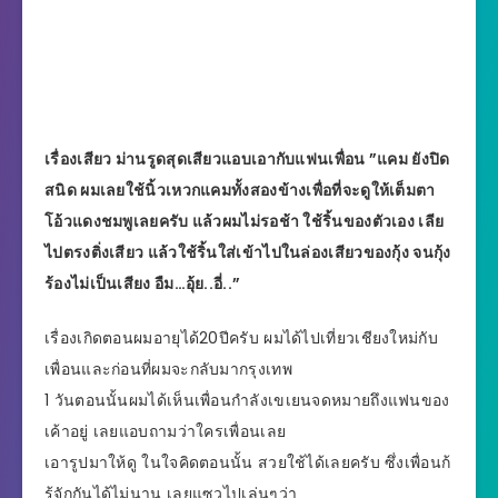
เรื่องเสียว ม่านรูดสุดเสียวแอบเอากับแฟนเพื่อน ”แคม ยังปิด
สนิด ผมเลยใช้นิ้วเหวกแคมทั้งสองข้างเพื่อที่จะดูให้เต็มตา
โอ้วแดงชมพูเลยครับ แล้วผมไม่รอช้า ใช้ริ้นของตัวเอง เลีย
ไปตรงติ่งเสียว แล้วใช้ริ้นใส่เข้าไปในล่องเสียวของกุ้ง จนกุ้ง
ร้องไม่เป็นเสียง อืม…อุ้ย..อี่..”
เรื่องเกิดตอนผมอายุได้20ปีครับ ผมได้ไปเที่ยวเชียงใหม่กับ
เพื่อนและก่อนที่ผมจะกลับมากรุงเทพ
1 วันตอนนั้นผมได้เห็นเพื่อนกำลังเขเยนจดหมายถึงแฟนของ
เค้าอยู่ เลยแอบถามว่าใครเพื่อนเลย
เอารูปมาให้ดู ในใจคิดตอนนั้น สวยใช้ได้เลยครับ ซึ่งเพื่อนก้
รู้จักกันได้ไม่นาน เลยแซวไปเล่นๆว่า