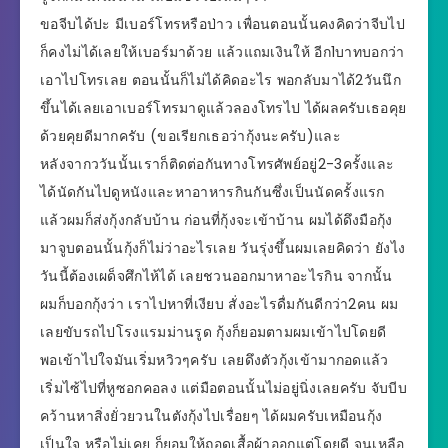
ขอจีบได้ปะ มีเบอร์โทรหรือป่าว เพื่อนตอนนั้นคงคิดว่าจีบไป
ก็คงไม่ได้เลยให้เบอร์มาด้วย แล้วแถมเงินให้ อีก1บาทบอกว่า
เอาไปโทรเลย ตอนนั้นก็ไม่ได้คิดอะไร พอกลับมาได้2วันนึก
ขึ้นได้เลยเอาเบอร์โทรมาดูแล้วลองโทรไป ได้ผลครับเธอคุย
ด้วยคุยดีมากครับ (ขอเรียกเธอว่ากุ้งนะครับ)และ
หลังจากววันนั้นเราก็ติดต่อกันทางโทรศัพย์อยู่2-3ครั้งและ
ได้นัดกันไปดูหนังและหาอาหารกินกันซึ่งเป็นนัดครั้งแรก
แล้วผมก็ส่งกุ้งกลับบ้าน ก่อนที่กุ้งจะเข้าบ้าน ผมได้ดึงมือกุ้ง
มาจูบตอนนั้นกุ้งก็ไม่ว่าอะไรเลย วันรุ่งขึ้นผมเลยคิดว่า ยังไง
วันนี้ต้องเผด็จศึกไห้ได้ เลยชวนออกมาหาอะไรกิน จากนั้น
ผมก็บอกกุ้งว่า เราไปหาที่เงียบ สั่งอะไรดื่มกันดีกว่า2คน ผม
เลยขับรถไปโรงแรมม่านรูด กุ้งก็ยอมตามผมเข้าไปโดยดี
พอเข้าไปใจมันเริ่มหวิวๆครับ เลยดึงตัวกุ้งเข้ามากอดแล้ว
เริ่มไซ้ไปที่หูซอกคอลง แต่มือตอนนั้นไม่อยู่นิ่งเลยครับ จับบีบ
คว้านหาสิ่งยั่วยวนในตังกุ้งไปเรื่อยๆ ได้ผมครับเหมือนกุ้ง
เป็นใจ หรือไม่เคย ก็ยอมให้ถอดเสื้อผ้าออกแต่โดยดี จนเหลือ