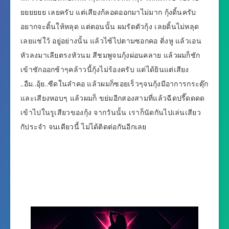
ยยยยยย เลยครับ แต่เสียงก้ลอดออกมาไม่มาก กุ้งดิ้นครับ
อยากจะดิ้นให้หลุด แต่ตอนนั้น ผมรัดตัวกุ้ง เลยดิ้นไม่หลุด
เลยแช่ใว้ อยู่อย่างนั้น แล้วไซ้ไปตามซอกคอ ติ่งหู แล้วเอน
หัวลงมาเลียตรงหัวนม สีชมพูจนกุ้งผ่อนคลาย แล้วผมก็ชัก
เข้าชักออกช้าๆคล้าวนี้กุ้งไม่ร้องครับ แต่ได้ยินแต่เสียง
..อืม..อุ้ย..ซีดในลำคอ แล้วผมก็ซอยเร็วๆจนกุ้งมีอาการกระตุ๊ก
และเสียงหอบๆ แล้วผมก็ ขย่มอีกสองสามที่แล้วฉีดปรี๊ดดดด
เข้าไปในรูเสียวของกุ้ง จากวันนั้น เราก็นัดกันไปเล่นเสียว
กัประจำ จนเดียวนี้ ไม่ได้ติดต่อกันอีกเลย