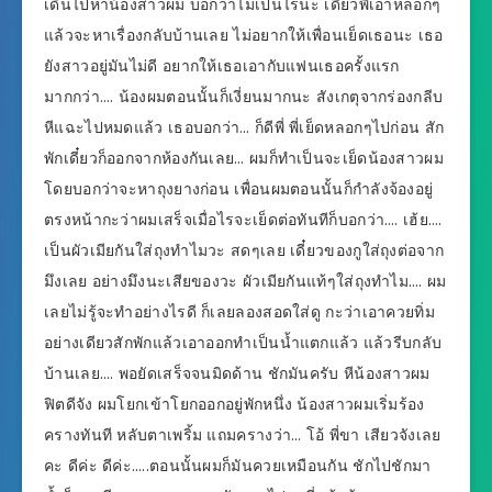
เดินไปหาน้องสาวผม บอกว่าไม่เป็นไรนะ เดี๋ยวพี่เอาหลอกๆ
แล้วจะหาเรื่องกลับบ้านเลย ไม่อยากให้เพื่อนเย็ดเธอนะ เธอ
ยังสาวอยู่มันไม่ดี อยากให้เธอเอากับแฟนเธอครั้งแรก
มากกว่า…. น้องผมตอนนั้นก็เงี่ยนมากนะ สังเกตุจากร่องกลีบ
หีแฉะไปหมดแล้ว เธอบอกว่า… ก็ดีพี่ พี่เย็ดหลอกๆไปก่อน สัก
พักเดี๋ยวก็ออกจากห้องกันเลย… ผมก็ทำเป็นจะเย็ดน้องสาวผม
โดยบอกว่าจะหาถุงยางก่อน เพื่อนผมตอนนั้นก็กำลังจ้องอยู่
ตรงหน้ากะว่าผมเสร็จเมื่อไรจะเย็ดต่อทันทีก็บอกว่า…. เฮ้ย….
เป็นผัวเมียกันใส่ถุงทำไมวะ สดๆเลย เดี๋ยวของกูใส่ถุงต่อจาก
มึงเลย อย่างมึงนะเสียของวะ ผัวเมียกันแท้ๆใส่ถุงทำไม…. ผม
เลยไม่รู้จะทำอย่างไรดี ก็เลยลองสอดใส่ดู กะว่าเอาควยทิ่ม
อย่างเดียวสักพักแล้วเอาออกทำเป็นน้ำแตกแล้ว แล้วรีบกลับ
บ้านเลย…. พอยัดเสร็จจนมิดด้าน ชักมันครับ หีน้องสาวผม
ฟิตดีจัง ผมโยกเข้าโยกออกอยู่พักหนึ่ง น้องสาวผมเริ่มร้อง
ครางทันที หลับตาเพริ้ม แถมครางว่า… โอ้ พี่ขา เสียวจังเลย
คะ ดีค่ะ ดีค่ะ…..ตอนนั้นผมก็มันควยเหมือนกัน ชักไปชักมา