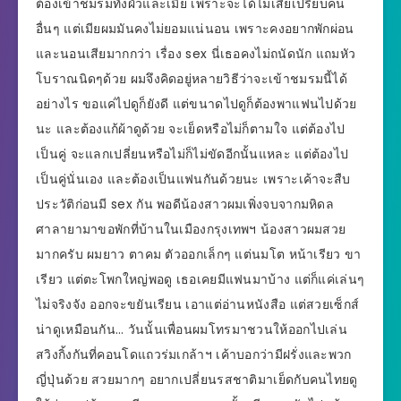
ต้องเข้าชมรมทั้งผัวและเมีย เพราะจะได้ไม่เสียเปรียบคน
อื่นๆ แต่เมียผมมันคงไม่ยอมแน่นอน เพราะคงอยากพักผ่อน
และนอนเสียมากกว่า เรื่อง sex นี่เธอคงไม่ถนัดนัก แถมหัว
โบราณนิดๆด้วย ผมจึงคิดอยู่หลายวิธีว่าจะเข้าชมรมนี้ได้
อย่างไร ขอแค่ไปดูก็ยังดี แต่ขนาดไปดูก็ต้องพาแฟนไปด้วย
นะ และต้องแก้ผ้าดูด้วย จะเย็ดหรือไม่ก็ตามใจ แต่ต้องไป
เป็นคู่ จะแลกเปลี่ยนหรือไม่ก็ไม่ขัดอีกนั้นแหละ แต่ต้องไป
เป็นคู่นั่นเอง และต้องเป็นแฟนกันด้วยนะ เพราะเค้าจะสืบ
ประวัติก่อนมี sex กัน พอดีน้องสาวผมเพิ่งจบจากมหิดล
ศาลายามาขอพักที่บ้านในเมืองกรุงเทพฯ น้องสาวผมสวย
มากครับ ผมยาว ตาคม ตัวออกเล็กๆ แต่นมโต หน้าเรียว ขา
เรียว แต่ตะโพกใหญ่พอดู เธอเคยมีแฟนมาบ้าง แต่ก็แค่เล่นๆ
ไม่จริงจัง ออกจะขยันเรียน เอาแต่อ่านหนังสือ แต่สวยเซ็กส์
น่าดูเหมือนกัน… วันนั้นเพื่อนผมโทรมาชวนให้ออกไปเล่น
สวิงกิ้งกันที่คอนโดแถวร่มเกล้าฯ เค้าบอกว่ามีฝรั่งและพวก
ญี่ปุ่นด้วย สวยมากๆ อยากเปลี่ยนรสชาติมาเย็ดกับคนไทยดู