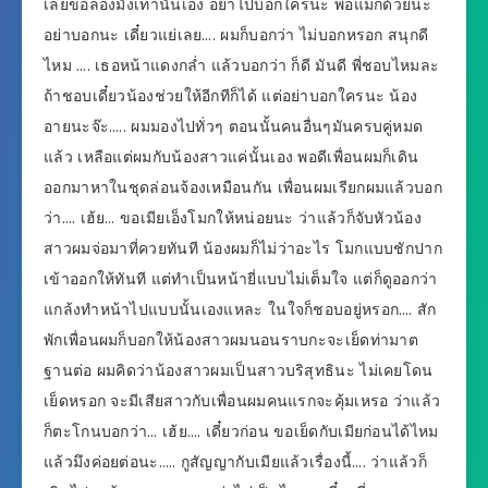
เลยขอลองมั้งเท่านั้นเอง อย่าไปบอกใครนะ พ่อแม่ก็ด้วยนะ
อย่าบอกนะ เดี๋ยวแย่เลย…. ผมก็บอกว่า ไม่บอกหรอก สนุกดี
ไหม …. เธอหน้าแดงกล่ำ แล้วบอกว่า ก็ดี มันดี พี่ชอบไหมละ
ถ้าชอบเดี๋ยวน้องช่วยให้อีกทีก็ได้ แต่อย่าบอกใครนะ น้อง
อายนะจ๊ะ….. ผมมองไปทั่วๆ ตอนนั้นคนอื่นๆมันครบคู่หมด
แล้ว เหลือแต่ผมกับน้องสาวแค่นั้นเอง พอดีเพื่อนผมก็เดิน
ออกมาหาในชุดล่อนจ้องเหมือนกัน เพื่อนผมเรียกผมแล้วบอก
ว่า…. เฮ้ย… ขอเมียเอ็งโมกให้หน่อยนะ ว่าแล้วก็จับหัวน้อง
สาวผมจ่อมาที่ควยทันที น้องผมก็ไม่ว่าอะไร โมกแบบชักปาก
เข้าออกให้ทันที แต่ทำเป็นหน้ายี่แบบไม่เต็มใจ แต่ก็ดูออกว่า
แกล้งทำหน้าไปแบบนั้นเองแหละ ในใจก็ชอบอยู่หรอก…. สัก
พักเพื่อนผมก็บอกให้น้องสาวผมนอนราบกะจะเย็ดท่ามาต
ฐานต่อ ผมคิดว่าน้องสาวผมเป็นสาวบริสุทธินะ ไม่เคยโดน
เย็ดหรอก จะมีเสียสาวกับเพื่อนผมคนแรกจะคุ้มเหรอ ว่าแล้ว
ก็ตะโกนบอกว่า… เฮ้ย…. เดี๋ยวก่อน ขอเย็ดกับเมียก่อนได้ไหม
แล้วมึงค่อยต่อนะ….. กูสัญญากับเมียแล้วเรื่องนี้…. ว่าแล้วก็