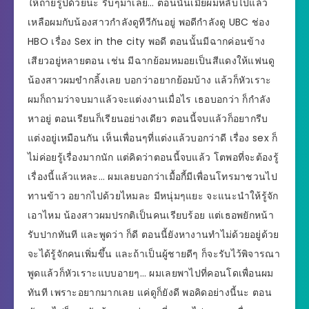
ให้ถ่ายรูปด้วยนะ รีบๆมาเลย… ตอนนั้นเมียผมหลับไปแล้ว
เหลือผมกับน้องสาวกำลังดูทีวีกันอยู่ พอดีกำลังดู UBC ช่อง
HBO เรื่อง Sex in the city พอดี ตอนนั้นมีฉากค่อนข้าง
เสียวอยู่หลายตอน เช่น มีฉากย้อมหมอยเป็นสีแดงให้แฟนดู
น้องสาวผมขำกลิ้งเลย บอกว่าอยากย้อมบ้าง แล้วก็หัวเราะ
ผมก็ถามว่าจบมาแล้วจะแต่งงานเมื่อไร เธอบอกว่า ก็กำลัง
หาอยู่ ตอนเรียนก็เรียนอย่างเดียว ตอนนี้จบแล้วก็อยากรีบ
แต่งอยู่เหมือนกัน เห็นเพื่อนๆที่แต่งแล้วบอกว่าดี เรื่อง sex ก็
ไม่ค่อยรู้เรื่องมากนัก แต่คิดว่าตอนนี้จบแล้ว โตพอที่จะต้องรู้
เรื่องนี้แล้วแหละ… ผมเลยบอกว่าเมื้อกี้มีเพื่อนโทรมาชวนไป
ทานข้าว อยากไปด้วยไหมละ มีหนุ่มๆแยะ จะแนะนำให้รู้จัก
เอาไหม น้องสาวผมปรกติเป็นคนเรียบร้อย แต่เธอพยักหน้า
รับปากทันที และพูดว่า ก็ดี ตอนนี้ยังหางานทำไม่ด้วยอยู่ด้วย
จะได้รู้จักคนเพิ่มขึ้น และถ้าเป็นผู้ชายดีๆ ก็จะรับไว้พิจารณา
พูดแล้วก็หัวเราะแบบอายๆ… ผมเลยพาไปที่คอนโดเพื่อนผม
ทันที เพราะอยากมากเลย แค่ดูก็ยังดี พอคิดอย่างนี้นะ ตอน