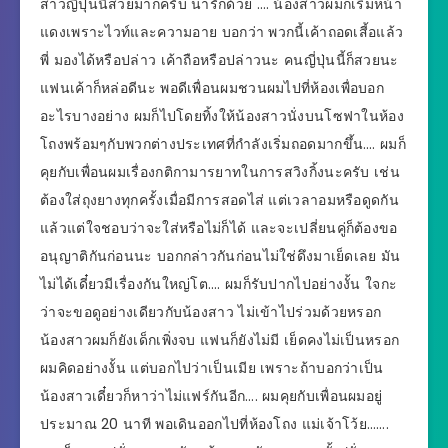
สาวญี่ปุ่นนี้สวยมากครับ น่ารักด้วย …. น้องสาวผมก็เริ่มหน้า
แดงเพราะไวท์และความอาย บอกว่า พวกนี้เค้าถอดเสี้อแล้ว
พี่ มองได้หรือปล่าว เค้าถือหรือปล่าวนะ คนญี่ปุ่นนี้ก็สวยนะ
แฟนเค้าก็หล่อดีนะ พอดีเพื่อนผมชวนผมไปที่ห้องเพื่อบอก
อะไรบางอย่าง ผมก็ไปโดยทิ้งให้น้องสาวนั่งบนโซฟาในห้อง
โถงพร้อมๆกับพวกต่างประเทศที่กำลังเริ่มถอดมากขึ้น…. ผมก็
คุยกับเพื่อนผมเรื่องกติกามารยาทในการสวิงกิ้งนะครับ เช่น
ต้องใส่ถุงยางทุกครั้งเมื่อมีการสอดไส่ แต่เวลาอมหรือดูดกัน
แล้วแต่ใจชอบว่าจะใส่หรือไม่ก็ได้ และจะเปลี่ยนคู่ก็ต้องขอ
อนุญาติกันก่อนนะ บอกกล่าวกันก่อนไม่ใช่ดึงมาเย็ดเลย มัน
ไม่ได้เดี๋ยวมีเรื่องกันใหญ่โต…. ผมก็รับปากไปอย่างงั้น ใจกะ
ว่าจะขอดูอย่างเดียวกับน้องสาว ไม่เข้าไปร่วมด้วยหรอก
น้องสาวผมก็ยังเด็กเพิ่งจบ แฟนก็ยังไม่มี เย็ดคงไม่เป็นหรอก
ผมคิดอย่างงั้น แต่บอกไปว่าเป็นเมีย เพราะถ้าบอกว่าเป็น
น้องสาวเดี๋ยวก็หาว่าไม่แฟร์กันอีก…. ผมคุยกับเพื่อนผมอยู่
ประมาณ 20 นาที พอเดินออกไปที่ห้องโถง แม่เจ้าโว้ย…….