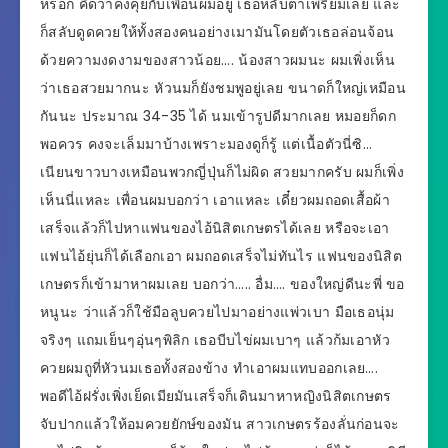
หรอก คิดว่าคงคุยกับเพื่อนผมอยู่ เธอหลับตาเพรี้ยมเลย และ
ก็สลับดูดควยให้ทั้งสองคนอย่างเมามันโดยตัวเธอล่อนจ้อน
ด้วยความงดงามของสาวน้อย…. น้องสาวผมนะ ผมเพิ่งเห็น
ว่าเธอสวยมากนะ หัวนมก็ยังชมพูอยู่เลย ขนาดก็ใหญ่เหมือน
กันนะ ประมาณ 34-35 ได้ นมเข้ารูปดีมากเลย หมอยก็ดก
พอควร คงจะเล็มมาบ้างเพราะมองดูก็รู้ แต่เนื้อตัวนี่ซิ…
เนียนขาวบางเหมือนพวกญี่ปุ่นก็ไม่ผิด สวยมากครับ ผมก็เพิ่ง
เห็นนี่แหละ เพื่อนผมบอกว่า เอาแหละ เดี๋ยวผมถอดเสื้อผ้า
เสร็จแล้วก็ไปหาแฟนของไอ้นิสิตเกษตรได้เลย หรือจะเอา
แฟนไอ้ยุ่นก็ได้เลือกเอา ผมถอดเสร็จไม่ทันไร แฟนของนิสิต
เกษตรก็เข้ามาหาผมเลย บอกว่า….. อื่ม…. ของใหญ่ดีนะพี่ ขอ
หนูนะ ว่าแล้วก็ใช้มือลูบควยไปมาอย่างแพ่วเบา มือเธอนุ่ม
จริงๆ แถมเย็นๆอุ่นๆพิลิก เธอบีบไข่ผมเบาๆ แล้วก้มเอาหัว
ควยผมถูที่หัวนมเธอทั้งสองข้าง ทำเอาผมแทบออกเลย….
พอดีไอ้ฝรั่งเพิ่งเย็ดเมียมันเสร็จก็เดินมาหาหญิงนิสิตเกษตร
จับปากแล้วให้อมควยยักษ์ของมัน สาวเกษตรร้องลั่นก่อนจะ