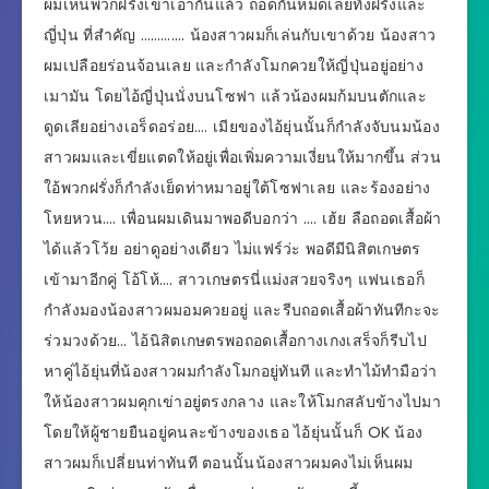
ผมเห็นพวกฝรั่งเขาเอากันแล้ว ถอดกันหมดเลยทั้งฝรั่งและ
ญี่ปุ่น ที่สำคัญ …………. น้องสาวผมก็เล่นกับเขาด้วย น้องสาว
ผมเปลือยร่อนจ้อนเลย และกำลังโมกควยให้ญี่ปุ่นอยู่อย่าง
เมามัน โดยไอ้ญี่ปุ่นนั่งบนโซฟา แล้วน้องผมก้มบนตักและ
ดูดเลียอย่างเอร็ดอร่อย…. เมียของไอ้ยุ่นนั้นก็กำลังจับนมน้อง
สาวผมและเขี่ยแตดให้อยู่เพื่อเพิ่มความเงี่ยนให้มากขึ้น ส่วน
ใอ้พวกฝรั่งก็กำลังเย็ดท่าหมาอยู่ใต้โซฟาเลย และร้องอย่าง
โหยหวน…. เพื่อนผมเดินมาพอดีบอกว่า …. เฮ้ย ลือถอดเสื้อผ้า
ได้แล้วโว้ย อย่าดูอย่างเดียว ไม่แฟร์ว่ะ พอดีมีนิสิตเกษตร
เข้ามาอีกคู่ โอ้โห้…. สาวเกษตรนี่แม่งสวยจริงๆ แฟนเธอก็
กำลังมองน้องสาวผมอมควยอยู่ และรีบถอดเสื้อผ้าทันทีกะจะ
ร่วมวงด้วย… ไอ้นิสิตเกษตรพอถอดเสื้อกางเกงเสร็จก็รีบไป
หาคู่ไอ้ยุ่นที่น้องสาวผมกำลังโมกอยู่ทันที และทำไม้ทำมือว่า
ให้น้องสาวผมคุกเข่าอยู่ตรงกลาง และให้โมกสลับข้างไปมา
โดยให้ผู้ชายยืนอยู่คนละข้างของเธอ ไอ้ยุ่นนั้นก็ OK น้อง
สาวผมก็เปลี่ยนท่าทันที ตอนนั้นน้องสาวผมคงไม่เห็นผม