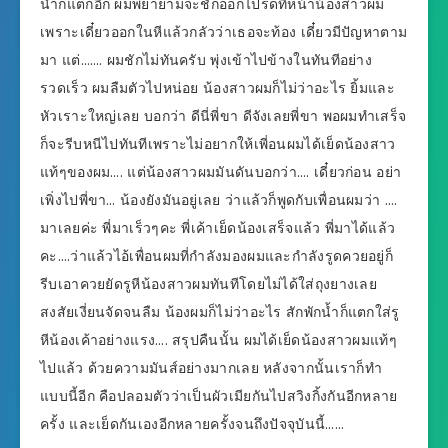
น้ำก็แตกอีก ผมพยายามจะชักออกไปรดที่หน้าน้องสาวผม
เพราะเดี๋ยวออกในหีแล้วกลัวว่าเธอจะท้อง เดี๋ยวมีปัญหาตาม
มา แต่……. ผมชักไม่ทันครับ พุ่งเข้าไปข้างในทันทีอย่าง
รวดเร็ว ผมลืมตัวไปหน่อย น้องสาวผมก็ไม่ว่าอะไร ยิ้มและ
หัวเราะใหญ่เลย บอกว่า ดีนี่พี่ขา ดีจังเลยพี่ขา พอผมทำเสร็จ
ก็จะรีบหนีไปทันทีเพราะไม่อยากให้เพี่อนผมได้เย็ดน้องสาว
แท้ๆของผม…. แต่น้องสาวผมมันดันบอกว่า…. เดี๋ยวก่อน อย่า
เพิ่งไปพี่ขา… น้องยังมันอยู่เลย ว่าแล้วก็พูดกับเพื่อนผมว่า ….
มาเลยค่ะ พี่มาเร็วๆคะ พี่เค้าเย็ดน้องเสร็จแล้ว พี่มาได้แล้ว
คะ….ว่าแล้วไอ้เพื่อนผมที่กำลังมองผมและกำลังรูดควยอยู่ก็
รีบเอาควยยัดรูหีน้องสาวผมทันทีโดยไม่ได้ใส่ถุงยางเลย
สงสัยเงี่ยนจัดจนลืม น้องผมก็ไม่ว่าอะไร สักพักน้ำก็แตกใส่รู
หีน้องเค้าอย่างแรง…. สรุปคืนนั้น ผมได้เย็ดน้องสาวผมแท้ๆ
ไปแล้ว ด้วยความมันส์อย่างมากเลย หลังจากนั้นเราก็ทำ
แบบนี้อีก คือปลอมตัวว่าเป็นผัวเมียกันไปสวิงกิ้งกันอีกหลาย
ครั้ง และเย็ดกันเองอีกหลายครั้งจนถึงปัจจุบันนี้……