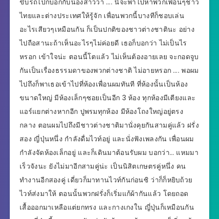
ขับรถไปก็บอกกับน้องสาวว่า …. นี่จะพาไปหาพวกเพื่อนๆชาว
ไทยและต่างประเทศให้รู้จัก เพื่อนพวกนี้บางทีก็ชอบเล่น
อะไรเสียวๆเหมือนกัน ก็เป็นปกติของชาวต่างชาตินะ อย่าง
ไปถือสานะถ้าเห็นอะไรๆไม่ค่อยดี เธอก็บอกว่า ไม่เป็นไร
หรอก เข้าใจน่ะ ตอนนี้โตแล้ว ไม่เห็นต้องอายเลย จะกอดจูบ
กันเป็นเรื่องธรรมดาของพวกต่างชาติ ไม่อายหรอก …. พอผม
ไปถึงก็พาเธอเข้าไปที่ห้องเพื่อนผมทันที ที่ห้องนั้นเป็นห้อง
ขนาดใหญ่ มีห้องเล็กๆซอยเป็นอีก 3 ห้อง ทุกห้องมีเตียงและ
แอร์แยกต่างหากอีก ปูพรมทุกห้อง มีห้องโถงใหญ่อยู่ตรง
กลาง ตอนผมไปถึงมีชาวต่างชาติมานั่งคุยกันสามคู่แล้ว ฝรั่ง
สอง ญี่ปุ่นหนึ่ง กำลังดื่มไวท์อยู่ และนั่งฟังเพลงกัน เพื่อนผม
กำลังจัดห้องเล็กอยู่ และก็เดินมาต้อนรับผม บอกว่า… แหมมา
เร็วจังนะ ยังไม่มาอีกสามคู่น่ะ เป็นนิสิตเกษตรคู่หนึ่ง คน
ทำงานอีกสองคู่ เดี่ยวก็มาทานไวท์กันก่อนซิ ว่าก็ก็หยิบถ้วย
ไวท์ส่งมาให้ ตอนนั้นพวกฝรั่งก็เริ่มแก้ผ้ากันแล้ว โดยถอด
เสื้อออกมาเหลือแต่ยกทรง และกางเกงใน ญี่ปุ่นก็เหมือนกัน