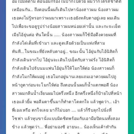
อมไปมิดด้าม ตอนอมก็ร้องในปากไปด้วย ผมว่าก็ได้รสชาติดี
เหมือนกัน… ถึงตอนนี้ผมก็เดินไปหาน้องสาวผม น้องสาวผม
เธอคงไม่รู้หรอกว่าผมมาเพราะเธอยังหลับตาอยู่เลย ผมเดิน
ไปเพื่อจะขอดูรูปร่างน้อยสาวผมหน่อยเท่านั้น และกะจะเย็ด
เมียไอ้ยุ่นต่อ ทันใดนั้น ……. น้องสาวผมก็ใช้มือดึงควยผมที่
กำลังโด่เต็มที่เข้ามา และดูดเลียด้วยเป็นแท่งที่สาม
ทันที….ในขณะที่ยังหลับตาอยู่… ขณะนั้น ไอ้ยุ่นกับไอ้นิสิตก็
กำลังเดินจากไป ไอ้ยุ่นจะเดินไปเย็ดกับสาวฝรั่ง ไอ้นิสิตก็
กำลังเดินไปจับนมแฟนไอ้ยุ่นก็ให้โมกให้ต่อ น้องสาวผมก็
กำลังโมกให้ผมอยู่ เธอโมกอยู่นานเลยแถมเอาควยผมไปถู
หน้าถูตาก่อนจะโมกให้ต่อ ถึงตอนนั้นผมก็น้ำแตกพอดี น้อง
สาวผมกลืนน้ำเงี่ยนผมไปครึ่งหนึ่ง อีกครึ่งหนึ่งก็ป้ายไปที่หน้า
เธอแล้วยิ้ม พอลืมตาขึ้นมาก็ทำตาโตตกใจ แล้วพูดว่า… เอ้า
พี่เองเหรือ ตกใจเลย มาก็ไม่บอก ….. แล้วก็รีบลุกไปนั่งที่
โซฟา แล้วหุบขานั่งแบบมิดชิดพร้อมกับเอามือปิดนมทั้งสอง
ข้าง แล้วพูดว่า…. พี่อย่ามองซิ อายนะ… น้องเห็นเค้าทำกัน